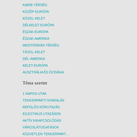
KARIB-TÉRSÉG
KÖZÉP-EURÓPA
KÖZEL-KELET
DÉLKELET-EURÓPA
ÉSZAK-EURÓPA
ÉSZAK-AMERIKA
MEDITERRÁN TÉRSÉG
TÁVOL-KELET
DÉL-AMERIKA
KELET-EURÓPA
AUSZTRÁLIA ÉS ÓCEÁNIA
Téma szerint
1 NAPOS UTAK
TENGERPARTI NYARALÁS
REPÜLŐS KÖRUTAZÁS
EGZOTIKUS UTAZÁSOK
AKTÍV KIKAPCSOLÓDÁS
VÁROSLÁTOGATÁSOK
KÖZVETLEN TENGERPARTI SZÁLLÁSOK