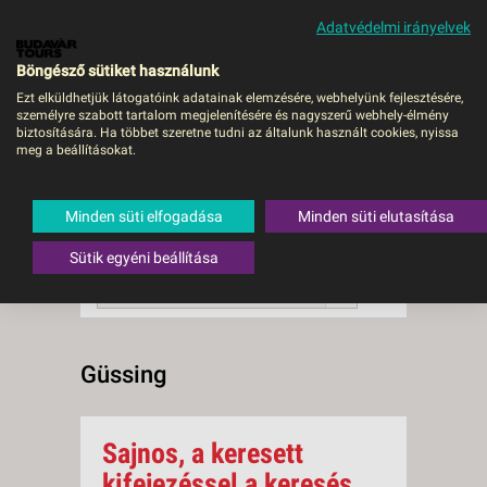
Adatvédelmi irányelvek
MENÜ
Böngésző sütiket használunk
Ezt elküldhetjük látogatóink adatainak elemzésére, webhelyünk fejlesztésére,
személyre szabott tartalom megjelenítésére és nagyszerű webhely-élmény
Güssing
biztosítására. Ha többet szeretne tudni az általunk használt cookies, nyissa
meg a beállításokat.
0 db a keresésnek
Összesen
megfelelő utazást
találtunk.
Minden süti elfogadása
Minden süti elutasítása
A keresővel tovább szűkítheti a
találati listát!
Sütik egyéni beállítása
RENDEZÉS:
Ár szerint növekvő
Güssing
Sajnos, a keresett
kifejezéssel a keresés