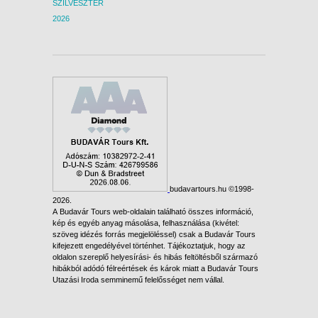
SZILVESZTER
2026
budavartours.hu ©1998-
2026.
A Budavár Tours web-oldalain található összes információ,
kép és egyéb anyag másolása, felhasználása (kivétel:
szöveg idézés forrás megjelöléssel) csak a Budavár Tours
kifejezett engedélyével történhet. Tájékoztatjuk, hogy az
oldalon szereplő helyesírási- és hibás feltöltésből származó
hibákból adódó félreértések és károk miatt a Budavár Tours
Utazási Iroda semminemű felelősséget nem vállal.