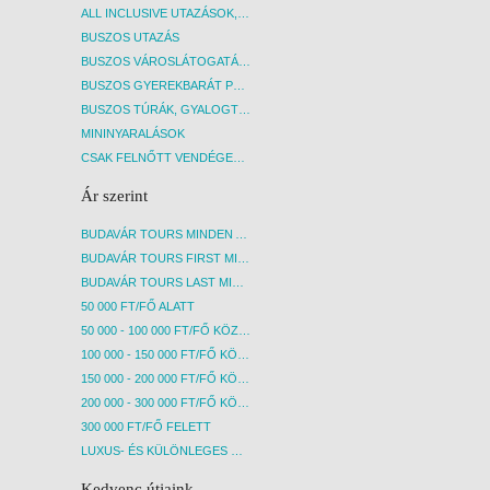
ALL INCLUSIVE UTAZÁSOK, NYARALÁSOK
BUSZOS UTAZÁS
BUSZOS VÁROSLÁTOGATÁSOK
BUSZOS GYEREKBARÁT PROGRAMOK
BUSZOS TÚRÁK, GYALOGTÚRÁK
MININYARALÁSOK
CSAK FELNŐTT VENDÉGEKET FOGADÓ SZÁLLÁSOK
Ár szerint
BUDAVÁR TOURS MINDEN AKCIÓS ÚT
BUDAVÁR TOURS FIRST MINUTE AKCIÓS UTAK
BUDAVÁR TOURS LAST MINUTE AKCIÓS UTAK
50 000 FT/FŐ ALATT
50 000 - 100 000 FT/FŐ KÖZÖTT
100 000 - 150 000 FT/FŐ KÖZÖTT
150 000 - 200 000 FT/FŐ KÖZÖTT
200 000 - 300 000 FT/FŐ KÖZÖTT
300 000 FT/FŐ FELETT
LUXUS- ÉS KÜLÖNLEGES UTAK
Kedvenc útjaink