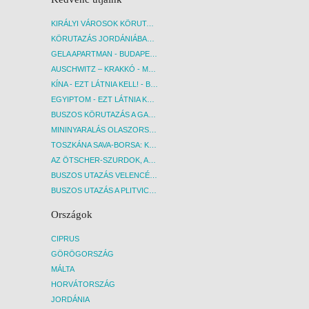
KIRÁLYI VÁROSOK KÖRUTAZÁS KÖZVETLEN REPÜLŐJÁRATTAL - BUDAPEST, REPÜLŐ
KÖRUTAZÁS JORDÁNIÁBAN, HOLT-TENGERI PIHENÉSSEL - BUDAPEST, REPÜLŐ
GELA APARTMAN - BUDAPEST, REPÜLŐ
AUSCHWITZ – KRAKKÓ - MEGRÁZÓ IDŐUTAZÁS! - BUDAPEST, BUSZ
KÍNA - EZT LÁTNIA KELL! - BUDAPEST, REPÜLŐ
EGYIPTOM - EZT LÁTNIA KELL! - BUDAPEST, REPÜLŐ
BUSZOS KÖRUTAZÁS A GARDA-TÓ KÖRNYÉKÉN - BUDAPEST, BUSZ
MININYARALÁS OLASZORSZÁGBAN: ÉSZAK-OLASZ GYÖNGYSZEMEK NYOMÁBAN - BUDAPEST, BUSZ
TOSZKÁNA SAVA-BORSA: KÓSTOLÓK ÉS KULTURÁLIS UTAZÁS - BUDAPEST, BUSZ
AZ ÖTSCHER-SZURDOK, AUSZTRIA GRAND CANYONJA - BUDAPEST, BUSZ
BUSZOS UTAZÁS VELENCÉBE - BUDAPEST, BUSZ
BUSZOS UTAZÁS A PLITVICEI-TAVAK NEMZETI PARKBA - BUDAPEST, BUSZ
Országok
CIPRUS
GÖRÖGORSZÁG
MÁLTA
HORVÁTORSZÁG
JORDÁNIA