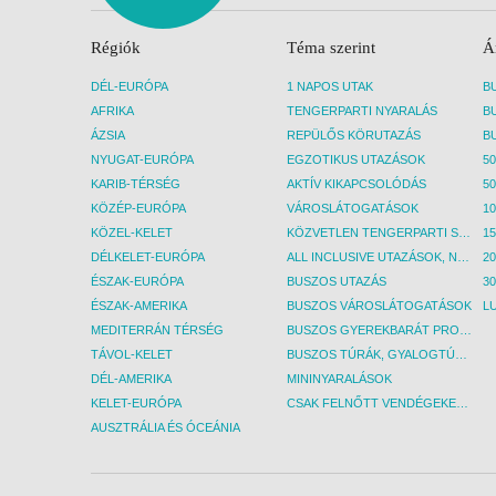
Régiók
Téma szerint
Á
DÉL-EURÓPA
1 NAPOS UTAK
AFRIKA
TENGERPARTI NYARALÁS
ÁZSIA
REPÜLŐS KÖRUTAZÁS
NYUGAT-EURÓPA
EGZOTIKUS UTAZÁSOK
50
KARIB-TÉRSÉG
AKTÍV KIKAPCSOLÓDÁS
50
KÖZÉP-EURÓPA
VÁROSLÁTOGATÁSOK
KÖZEL-KELET
KÖZVETLEN TENGERPARTI SZÁLLÁSOK
DÉLKELET-EURÓPA
ALL INCLUSIVE UTAZÁSOK, NYARALÁSOK
ÉSZAK-EURÓPA
BUSZOS UTAZÁS
30
ÉSZAK-AMERIKA
BUSZOS VÁROSLÁTOGATÁSOK
L
MEDITERRÁN TÉRSÉG
BUSZOS GYEREKBARÁT PROGRAMOK
TÁVOL-KELET
BUSZOS TÚRÁK, GYALOGTÚRÁK
DÉL-AMERIKA
MININYARALÁSOK
KELET-EURÓPA
CSAK FELNŐTT VENDÉGEKET FOGADÓ SZÁLLÁSOK
AUSZTRÁLIA ÉS ÓCEÁNIA