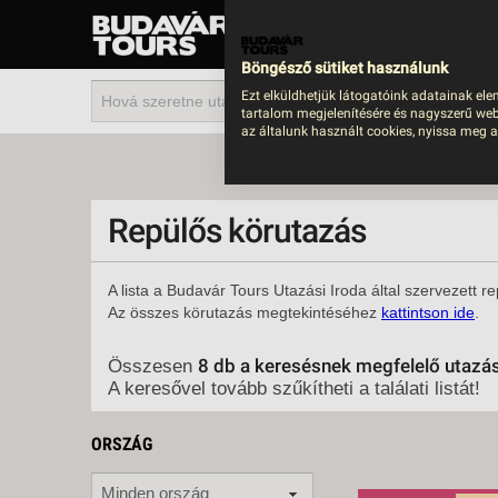
UTAZÁS
LAST MINUTE NYAR
Böngésző sütiket használunk
202
Ezt elküldhetjük látogatóink adatainak ele
tartalom megjelenítésére és nagyszerű web
BUS
az általunk használt cookies, nyissa meg a
TEN
ÜDÜ
Repülős körutazás
KÖR
CSA
A lista a Budavár Tours Utazási Iroda által szervezett 
Az összes körutazás megtekintéséhez
kattintson ide
.
UTA
IND
8 db a keresésnek megfelelő utazá
Összesen
AKT
A keresővel tovább szűkítheti a találati listát!
EGZ
ORSZÁG
VÁR
Minden ország