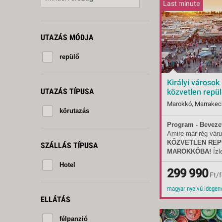
KÖZ
Last minute
TEN
SZÁ
UTAZÁS MÓDJA
SZÁ
CSÚ
repülő
BUD
UTA
Királyi városok
UTAZÁS TÍPUSA
közvetlen repülő
Budapest, Repü
körutazás
Program - Beveze
Indulások:
2026.
Amire már rég vár
Időpontok:
12 db
KÖZVETLEN REP
Ellátás:
félpa
SZÁLLÁS TÍPUSA
MAROKKÓBA!
Ízl
Típus:
Marokkó ősi világá
Besorolás:
4*
Hotel
fel egyetlen varázs
299 990
Szállás:
Hotel
Ft/f
körutazás alkalmáv
Utazás:
legfontosabb látniva
ELLÁTÁS
félpanzió