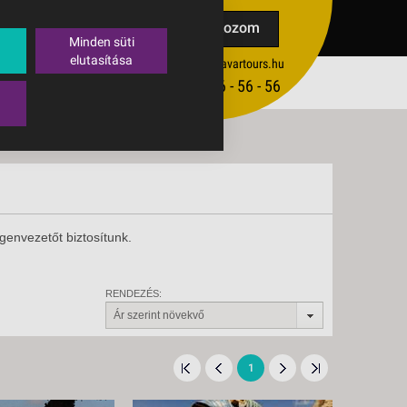
TAK
Feliratkozom
Minden süti
elutasítása
ertekesites@budavartours.hu
TIPPEK
(+36­ 1) 3 - 56 - 56 - 56
VISSZAJELZÉS KÜLDÉSE
genvezetőt biztosítunk.
RENDEZÉS:
Ár szerint növekvő
1