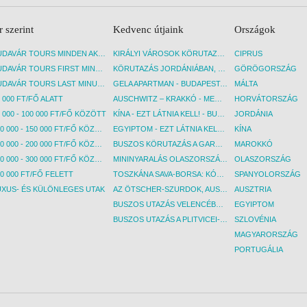
r szerint
Kedvenc útjaink
Országok
BUDAVÁR TOURS MINDEN AKCIÓS ÚT
KIRÁLYI VÁROSOK KÖRUTAZÁS KÖZVETLEN REPÜLŐJÁRATTAL - BUDAPEST, REPÜLŐ
CIPRUS
BUDAVÁR TOURS FIRST MINUTE AKCIÓS UTAK
KÖRUTAZÁS JORDÁNIÁBAN, HOLT-TENGERI PIHENÉSSEL - BUDAPEST, REPÜLŐ
GÖRÖGORSZÁG
BUDAVÁR TOURS LAST MINUTE AKCIÓS UTAK
GELA APARTMAN - BUDAPEST, REPÜLŐ
MÁLTA
 000 FT/FŐ ALATT
AUSCHWITZ – KRAKKÓ - MEGRÁZÓ IDŐUTAZÁS! - BUDAPEST, BUSZ
HORVÁTORSZÁG
 000 - 100 000 FT/FŐ KÖZÖTT
KÍNA - EZT LÁTNIA KELL! - BUDAPEST, REPÜLŐ
JORDÁNIA
100 000 - 150 000 FT/FŐ KÖZÖTT
EGYIPTOM - EZT LÁTNIA KELL! - BUDAPEST, REPÜLŐ
KÍNA
150 000 - 200 000 FT/FŐ KÖZÖTT
BUSZOS KÖRUTAZÁS A GARDA-TÓ KÖRNYÉKÉN - BUDAPEST, BUSZ
MAROKKÓ
200 000 - 300 000 FT/FŐ KÖZÖTT
MININYARALÁS OLASZORSZÁGBAN: ÉSZAK-OLASZ GYÖNGYSZEMEK NYOMÁBAN - BUDAPEST, BUSZ
OLASZORSZÁG
0 000 FT/FŐ FELETT
TOSZKÁNA SAVA-BORSA: KÓSTOLÓK ÉS KULTURÁLIS UTAZÁS - BUDAPEST, BUSZ
SPANYOLORSZÁG
UXUS- ÉS KÜLÖNLEGES UTAK
AZ ÖTSCHER-SZURDOK, AUSZTRIA GRAND CANYONJA - BUDAPEST, BUSZ
AUSZTRIA
BUSZOS UTAZÁS VELENCÉBE - BUDAPEST, BUSZ
EGYIPTOM
BUSZOS UTAZÁS A PLITVICEI-TAVAK NEMZETI PARKBA - BUDAPEST, BUSZ
SZLOVÉNIA
MAGYARORSZÁG
PORTUGÁLIA