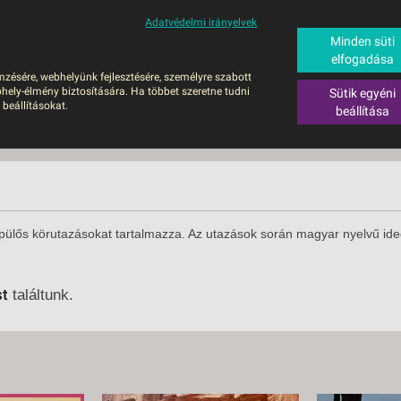
Adatvédelmi irányelvek
ALÁS
BUSZOS UTAZÁSOK
RÖVID NYARALÁSOK
SÚGÓ
HAJÓU
Minden süti
elfogadása
6
mzésére, webhelyünk fejlesztésére, személyre szabott
UTAZÁS
hely-élmény biztosítására. Ha többet szeretne tudni
Sütik egyéni
ZOS UTAZÁSOK
 beállításokat.
beállítása
GERPARTI
LÉSEK
UTAZÁS
LÁDI ÜDÜLÉS
repülős körutazásokat tartalmazza. Az utazások során magyar nyelvű ide
ZÁSOK DEBRECENI
ULÁSSAL
st
találtunk.
ÍV KIKAPCSOLÓDÁS
OTIKUS UTAK
OSLÁTOGATÁS