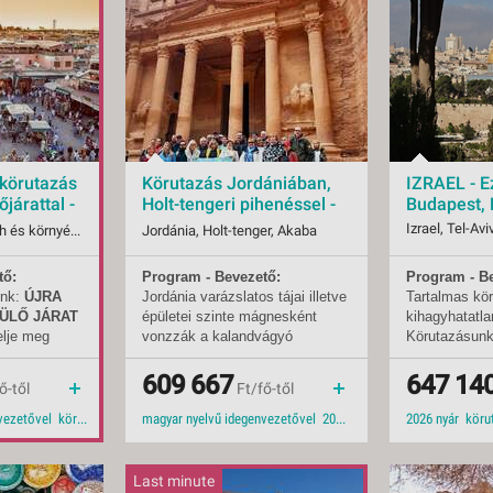
VETLEN
GERPARTI
LLÁSOK
LLODÁK
SZDÁVAL
AVÁR TOURS
ZÁSOK
 körutazás
Körutazás Jordániában,
IZRAEL - Ezt
járattal -
Holt-tengeri pihenéssel -
Budapest, 
lő 4*
Budapest, Repülő 4*
Izrael, Tel-Avi
Marokkó, Marrakech és környéke, Beni Mellal
Jordánia, Holt-tenger, Akaba
tő:
Program - Bevezető:
Program - B
09.08-tól
Indulások:
2026.10.10-tól
Indulások:
unk:
ÚJRA
Jordánia varázslatos tájai illetve
Tartalmas kör
Időpontok:
2 db
Időpontok:
ÜLŐ JÁRAT
épületei szinte mágnesként
kihagyhatatla
nzió
Ellátás:
félpanzió
Ellátás:
elje meg
vonzzák a kalandvágyó
Körutazásunk 
Klasszikus körutazás
Típus:
Klasszikus körutazás
Típus:
t! Fedezze
turistákat. Az ország
legrövidebb id
Besorolás:
4*
Besorolás:
latos
szimbólumának számító Petra
meg az orszá
609 667
647 14
Szállás:
Hotel
Szállás:
ő-től
Ft/fő-től
al az ország
még ma is az ókor
történelmi lát
menetrendszerinti járattal
Utazás:
menetrendszerinti járattal
Utazás:
lóit!
misztikumának őrzője.
Nehéz felada
magyar nyelvű idegenvezetővel körutazás 2026 tavasz 2026 2026 ősz
magyar nyelvű idegenvezetővel 2026 2026 ősz idegenvezetővel
világvallás l
valamint az o
egybe sűríten
Last minute