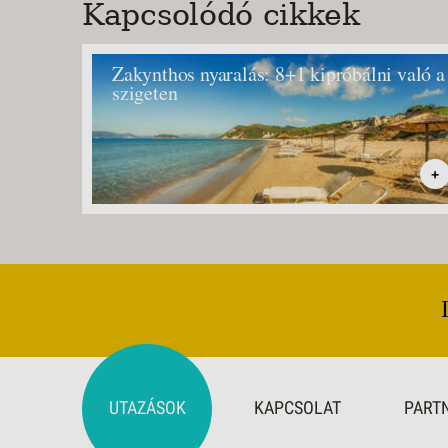
Kapcsolódó cikkek
Zakynthos nyaralás: 8+1 kipróbálni való a
szigeten
+
UTAZÁSOK
KAPCSOLAT
PART