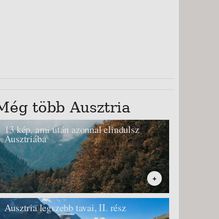
Még több Ausztria
13 kép, ami után azonnal elindulsz
Ausztriába
+
Ausztria legszebb tavai, II. rész