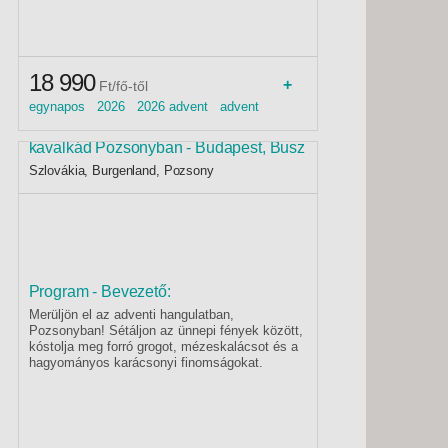
18 990
+
Ft/fő-től
egynapos 2026 2026 advent advent
idegenvezetővel
Csokoládévarázs Kittseeben és adventi
kavalkád Pozsonyban - Budapest, Busz
Szlovákia, Burgenland, Pozsony
Program - Bevezető:
Merüljön el az adventi hangulatban,
Pozsonyban! Sétáljon az ünnepi fények között,
kóstolja meg forró grogot, mézeskalácsot és a
hagyományos karácsonyi finomságokat.
Fedezze fel a kézműves termékeket és találja
meg az ideális ajándékokat szeretteinek!