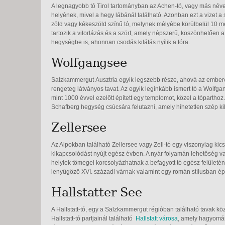
A legnagyobb tó Tirol tartományban az Achen-tó, vagy más néven
helyének, mivel a hegy lábánál található. Azonban ezt a vizet a s
zöld vagy kékeszöld színű tó, melynek mélyébe körülbelül 10 mét
tartozik a vitorlázás és a szörf, amely népszerű, köszönhetően 
hegységbe is, ahonnan csodás kilátás nyílik a tóra.
Wolfgangsee
Salzkammergut Ausztria egyik legszebb része, ahová az emberek 
rengeteg látványos tavat. Az egyik leginkább ismert tó a Wolfgan
mint 1000 évvel ezelőtt épített egy templomot, közel a tópartho
Schafberg hegység csúcsára felutazni, amely hihetetlen szép kilátá
Zellersee
Az Alpokban található Zellersee vagy Zell-tó egy viszonylag kicsi,
kikapcsolódást nyújt egész évben. A nyár folyamán lehetőség va
helyiek tömegei korcsolyázhatnak a befagyott tó egész felületén.
lenyűgöző XVI. századi várnak valamint egy román stílusban é
Hallstatter See
A Hallstatt-tó, egy a Salzkammergut régióban található tavak közül
Hallstatt-tó partjainál található
Hallstatt városa
, amely hagyomány