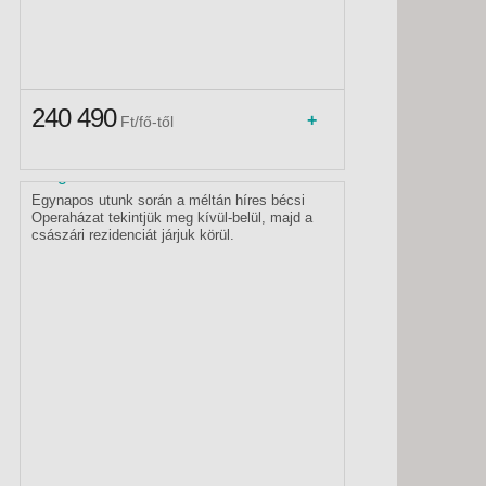
Operaházban és a Hofburgban -
Budapest, Busz
Ausztria, Alsó-Ausztria, Bécs
240 490
+
Ft/fő-től
Program - Bevezető:
Egynapos utunk során a méltán híres bécsi
Operaházat tekintjük meg kívül-belül, majd a
császári rezidenciát járjuk körül.