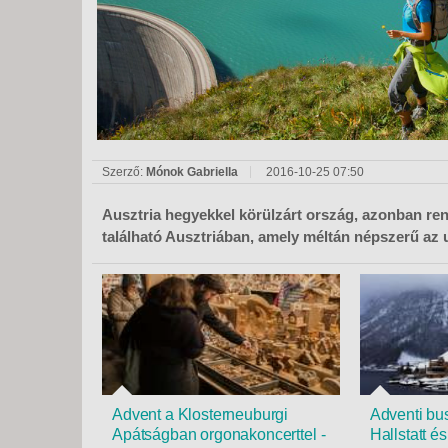
KÖZ
TEN
SZÁ
SZÁ
CSÚ
BUD
UTA
Szerző:
Mónok Gabriella
2016-10-25 07:50
Ausztria hegyekkel körülzárt ország, azonban ren
található Ausztriában, amely méltán népszerű az 
Advent a Klosterneuburgi
Adventi bu
Apátságban orgonakoncerttel -
Hallstatt é