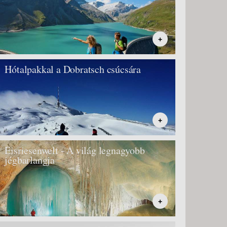
+
Hótalpakkal a Dobratsch csúcsára
+
Eisriesenwelt - A világ legnagyobb
jégbarlangja
+
Isztambul, Ankara, Kappadókia, Antalya
körutazás - BUD, Repülő 3*