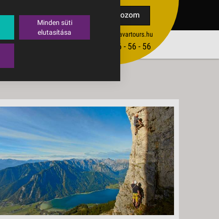
TAK
Feliratkozom
Minden süti
elutasítása
ertekesites@budavartours.hu
TIPPEK
(+36­ 1) 3 - 56 - 56 - 56
VISSZAJELZÉS KÜLDÉSE