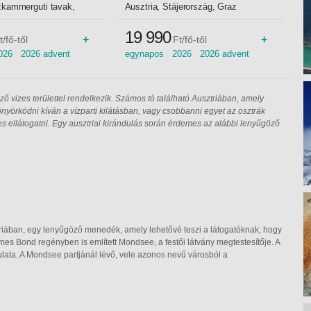
t, Busz
Busz
zkammerguti tavak,
Ausztria, Stájerország, Graz
19 990
+
+
t/fő-től
Ft/fő-től
026 2026 advent
egynapos 2026 2026 advent
envezetővel
advent idegenvezetővel
 vizes területtel rendelkezik. Számos tó található Ausztriában, amely
nyörködni kíván a vízparti kilátásban, vagy csobbanni egyet az osztrák
 ellátogatni. Egy ausztriai kirándulás során érdemes az alábbi lenyűgöző
iában, egy lenyűgöző menedék, amely lehetővé teszi a látogatóknak, hogy
es Bond regényben is említett Mondsee, a festői látvány megtestesítője. A
nulata. A Mondsee partjánál lévő, vele azonos nevű városból a