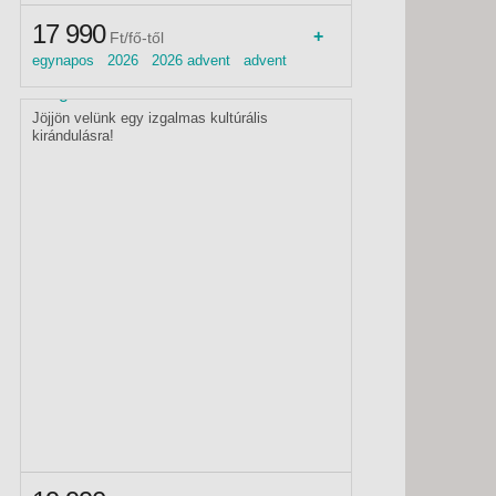
17 990
+
Ft/fő-től
egynapos 2026 2026 advent advent
idegenvezetővel
Program - Bevezető:
Jöjjön velünk egy izgalmas kultúrális
kirándulásra!