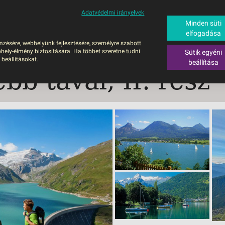
Adatvédelmi irányelvek
ALÁS
BUSZOS UTAZÁSOK
RÖVID NYARALÁSOK
SÚGÓ
HAJÓU
Minden süti
elfogadása
6
mzésére, webhelyünk fejlesztésére, személyre szabott
UTAZÁS
hely-élmény biztosítására. Ha többet szeretne tudni
Sütik egyéni
ZOS UTAZÁSOK
 beállításokat.
beállítása
bb tavai, II. rész
GERPARTI
LÉSEK
UTAZÁS
LÁDI ÜDÜLÉS
ZÁSOK DEBRECENI
ULÁSSAL
ÍV KIKAPCSOLÓDÁS
OTIKUS UTAK
OSLÁTOGATÁS