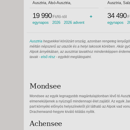
Budapest, Busz
- Budapes
Ausztria, Alsó-Ausztria,
Ausztria, Sal
Klosterneuburg
Hallstatt
19 990
34 490
+
Ft/fő-től
F
egynapos 2026 2026 advent
egynapos 2
advent idegenvezetővel
advent ideg
Ausztria
hegyekkel körülzárt ország, azonban rengeteg lenyűgöző
méltán népszerű az utazók és a helyi lakosok körében. Akár gyö
Alpok árnyékában, az ausztriai tavakhoz mindenképpen érdemes
tavak -
első rész
- egyikét meglátogatni.
Mondsee
Mondsee az egyik legnagyobb magántulajdonban lévő tó Ausztr
elmeneküljenek a nyüzsgő mindennapi élet zajától. Az egyik Jam
part környéki előnyös helyszínekről jól látható az Alpok vad vo
Drachenwand-hegyre kiváló kilátás nyílik.
Achensee