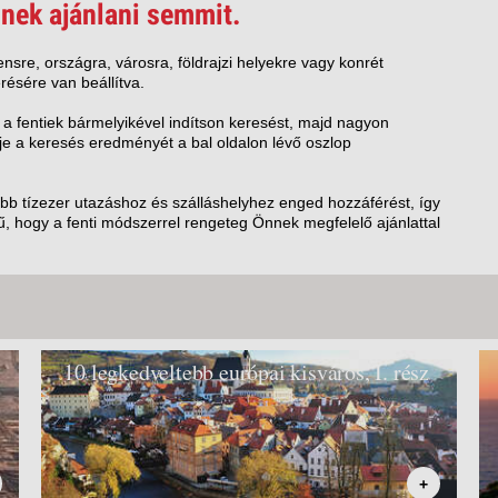
VETLEN
nek ajánlani semmit.
GERPARTI
LLÁSOK
nsre, országra, városra, földrajzi helyekre vagy konrét
résére van beállítva.
LLODÁK
SZDÁVAL
 a fentiek bármelyikével indítson keresést, majd nagyon
e a keresés eredményét a bal oldalon lévő oszlop
AVÁR TOURS
ZÁSOK
öbb tízezer utazáshoz és szálláshelyhez enged hozzáférést, így
, hogy a fenti módszerrel rengeteg Önnek megfelelő ajánlattal
10 legkedveltebb európai kisváros, I. rész
+