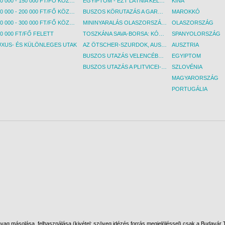
100 000 - 150 000 FT/FŐ KÖZÖTT
EGYIPTOM - EZT LÁTNIA KELL! - BUDAPEST, REPÜLŐ
KÍNA
150 000 - 200 000 FT/FŐ KÖZÖTT
BUSZOS KÖRUTAZÁS A GARDA-TÓ KÖRNYÉKÉN - BUDAPEST, BUSZ
MAROKKÓ
200 000 - 300 000 FT/FŐ KÖZÖTT
MININYARALÁS OLASZORSZÁGBAN: ÉSZAK-OLASZ GYÖNGYSZEMEK NYOMÁBAN - BUDAPEST, BUSZ
OLASZORSZÁG
0 000 FT/FŐ FELETT
TOSZKÁNA SAVA-BORSA: KÓSTOLÓK ÉS KULTURÁLIS UTAZÁS - BUDAPEST, BUSZ
SPANYOLORSZÁG
UXUS- ÉS KÜLÖNLEGES UTAK
AZ ÖTSCHER-SZURDOK, AUSZTRIA GRAND CANYONJA - BUDAPEST, BUSZ
AUSZTRIA
BUSZOS UTAZÁS VELENCÉBE - BUDAPEST, BUSZ
EGYIPTOM
BUSZOS UTAZÁS A PLITVICEI-TAVAK NEMZETI PARKBA - BUDAPEST, BUSZ
SZLOVÉNIA
MAGYARORSZÁG
PORTUGÁLIA
ag másolása, felhasználása (kivétel: szöveg idézés forrás megjelöléssel) csak a Budavár To