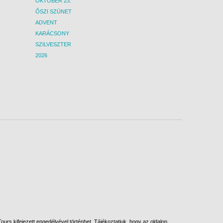
OKTÓBER 23.
ŐSZI SZÜNET
ADVENT
KARÁCSONY
SZILVESZTER
2026
urs kifejezett engedélyével történhet. Tájékoztatjuk, hogy az oldalon