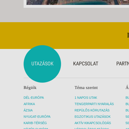
UTAZÁSOK
KAPCSOLAT
PART
Régiók
Téma szerint
Á
DÉL-EURÓPA
1 NAPOS UTAK
AFRIKA
TENGERPARTI NYARALÁS
ÁZSIA
REPÜLŐS KÖRUTAZÁS
NYUGAT-EURÓPA
EGZOTIKUS UTAZÁSOK
50
KARIB-TÉRSÉG
AKTÍV KIKAPCSOLÓDÁS
50