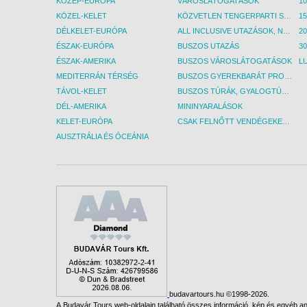
KÖZÉP-EURÓPA
VÁROSLÁTOGATÁSOK
KÖZEL-KELET
KÖZVETLEN TENGERPARTI SZÁLLÁSOK
DÉLKELET-EURÓPA
ALL INCLUSIVE UTAZÁSOK, NYARALÁSOK
ÉSZAK-EURÓPA
BUSZOS UTAZÁS
30
ÉSZAK-AMERIKA
BUSZOS VÁROSLÁTOGATÁSOK
L
MEDITERRÁN TÉRSÉG
BUSZOS GYEREKBARÁT PROGRAMOK
TÁVOL-KELET
BUSZOS TÚRÁK, GYALOGTÚRÁK
DÉL-AMERIKA
MININYARALÁSOK
KELET-EURÓPA
CSAK FELNŐTT VENDÉGEKET FOGADÓ SZÁLLÁSOK
AUSZTRÁLIA ÉS ÓCEÁNIA
budavartours.hu ©1998-2026.
A Budavár Tours web-oldalain található összes információ, kép és egyéb any