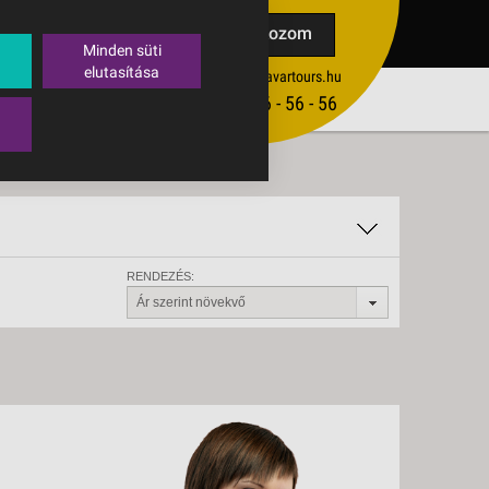
TAK
Feliratkozom
Minden süti
elutasítása
ertekesites@budavartours.hu
TIPPEK
(+36­ 1) 3 - 56 - 56 - 56
VISSZAJELZÉS KÜLDÉSE
RENDEZÉS:
Ár szerint növekvő