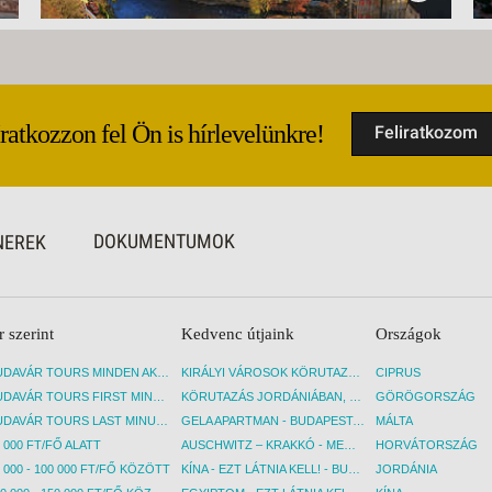
Iratkozzon fel Ön is hírlevelünkre!
Feliratkozom
DOKUMENTUMOK
NEREK
r szerint
Kedvenc útjaink
Országok
BUDAVÁR TOURS MINDEN AKCIÓS ÚT
KIRÁLYI VÁROSOK KÖRUTAZÁS KÖZVETLEN REPÜLŐJÁRATTAL - BUDAPEST, REPÜLŐ
CIPRUS
BUDAVÁR TOURS FIRST MINUTE AKCIÓS UTAK
KÖRUTAZÁS JORDÁNIÁBAN, HOLT-TENGERI PIHENÉSSEL - BUDAPEST, REPÜLŐ
GÖRÖGORSZÁG
BUDAVÁR TOURS LAST MINUTE AKCIÓS UTAK
GELA APARTMAN - BUDAPEST, REPÜLŐ
MÁLTA
 000 FT/FŐ ALATT
AUSCHWITZ – KRAKKÓ - MEGRÁZÓ IDŐUTAZÁS! - BUDAPEST, BUSZ
HORVÁTORSZÁG
 000 - 100 000 FT/FŐ KÖZÖTT
KÍNA - EZT LÁTNIA KELL! - BUDAPEST, REPÜLŐ
JORDÁNIA