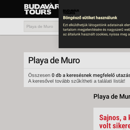
UTAZÁS
LAST MINUTE NYAR
Böngésző sütiket használunk
202
Ezt elküldhetjük látogatóink adatainak ele
tartalom megjelenítésére és nagyszerű web
BUS
az általunk használt cookies, nyissa meg a
TEN
ÜDÜ
Playa de Muro
KÖR
CSA
0 db a keresésnek megfelelő utazá
Összesen
A keresővel tovább szűkítheti a találati listát!
UTA
IND
Playa de Mu
AKT
EGZ
Sajnos, a 
VÁR
volt siker