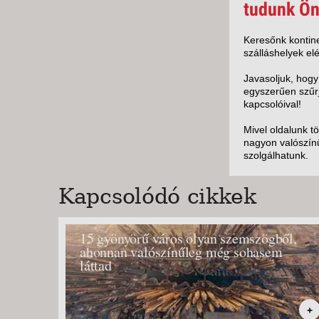
KÖZ
tudunk Ön
TEN
SZÁ
Keresőnk kontine
szálláshelyek elé
SZÁ
CSÚ
Javasoljuk, hogy
egyszerűen szűrj
BUD
kapcsolóival!
UTA
Mivel oldalunk t
nagyon valószínű
szolgálhatunk.
Kapcsolódó cikkek
15 gyönyörű város olyan szemszögből,
ahonnan valószínűleg még sohasem
láttad
+