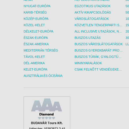
Figyelem! Más-más
NYUGAT-EURÓPA
EGZOTIKUS UTAZÁSOK
50
dátum esetén a fen
információk változ
KARIB-TÉRSÉG
AKTÍV KIKAPCSOLÓDÁS
50
Kérjük, a részletek
KÖZÉP-EURÓPA
VÁROSLÁTOGATÁSOK
érdeklődjön munkat
KÖZEL-KELET
KÖZVETLEN TENGERPARTI SZÁLLÁSOK
DÉLKELET-EURÓPA
ALL INCLUSIVE UTAZÁSOK, NYARALÁSOK
ÉSZAK-EURÓPA
BUSZOS UTAZÁS
30
ÉSZAK-AMERIKA
BUSZOS VÁROSLÁTOGATÁSOK
L
MEDITERRÁN TÉRSÉG
BUSZOS GYEREKBARÁT PROGRAMOK
TÁVOL-KELET
BUSZOS TÚRÁK, GYALOGTÚRÁK
DÉL-AMERIKA
MININYARALÁSOK
KELET-EURÓPA
CSAK FELNŐTT VENDÉGEKET FOGADÓ SZÁLLÁSOK
AUSZTRÁLIA ÉS ÓCEÁNIA