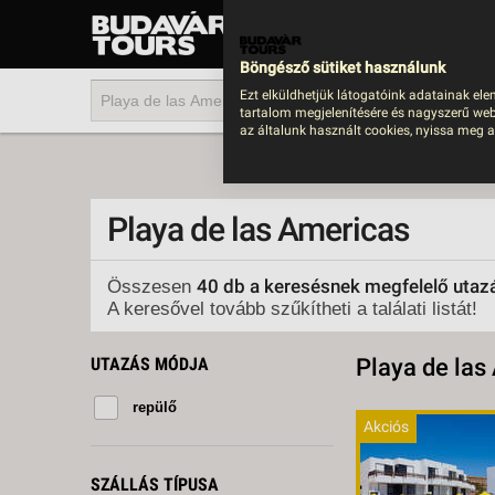
UTAZÁS
LAST MINUTE NYAR
Böngésző sütiket használunk
202
Ezt elküldhetjük látogatóink adatainak ele
tartalom megjelenítésére és nagyszerű web
BUS
az általunk használt cookies, nyissa meg a
TEN
ÜDÜ
Playa de las Americas
KÖR
CSA
40 db a keresésnek megfelelő utaz
Összesen
A keresővel tovább szűkítheti a találati listát!
UTA
IND
UTAZÁS MÓDJA
Playa de las
AKT
repülő
EGZ
Akciós
VÁR
SZÁLLÁS TÍPUSA