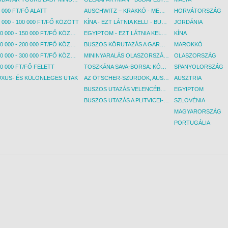
 indulási
Figyelem! Má
 000 FT/FŐ ALATT
AUSCHWITZ – KRAKKÓ - MEGRÁZÓ IDŐUTAZÁS! - BUDAPEST, BUSZ
HORVÁTORSZÁG
ti
dátum esetén 
hatnak.
információk v
 000 - 100 000 FT/FŐ KÖZÖTT
KÍNA - EZT LÁTNIA KELL! - BUDAPEST, REPÜLŐ
JORDÁNIA
ért
Kérjük, a rész
100 000 - 150 000 FT/FŐ KÖZÖTT
EGYIPTOM - EZT LÁTNIA KELL! - BUDAPEST, REPÜLŐ
KÍNA
ársainknál!
érdeklődjön m
150 000 - 200 000 FT/FŐ KÖZÖTT
BUSZOS KÖRUTAZÁS A GARDA-TÓ KÖRNYÉKÉN - BUDAPEST, BUSZ
MAROKKÓ
200 000 - 300 000 FT/FŐ KÖZÖTT
MININYARALÁS OLASZORSZÁGBAN: ÉSZAK-OLASZ GYÖNGYSZEMEK NYOMÁBAN - BUDAPEST, BUSZ
OLASZORSZÁG
0 000 FT/FŐ FELETT
TOSZKÁNA SAVA-BORSA: KÓSTOLÓK ÉS KULTURÁLIS UTAZÁS - BUDAPEST, BUSZ
SPANYOLORSZÁG
UXUS- ÉS KÜLÖNLEGES UTAK
AZ ÖTSCHER-SZURDOK, AUSZTRIA GRAND CANYONJA - BUDAPEST, BUSZ
AUSZTRIA
BUSZOS UTAZÁS VELENCÉBE - BUDAPEST, BUSZ
EGYIPTOM
BUSZOS UTAZÁS A PLITVICEI-TAVAK NEMZETI PARKBA - BUDAPEST, BUSZ
SZLOVÉNIA
MAGYARORSZÁG
PORTUGÁLIA