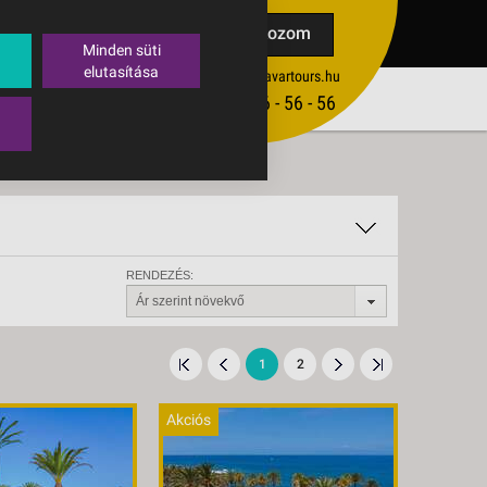
TAK
Feliratkozom
Minden süti
elutasítása
ertekesites@budavartours.hu
TIPPEK
(+36­ 1) 3 - 56 - 56 - 56
VISSZAJELZÉS KÜLDÉSE
RENDEZÉS:
Ár szerint növekvő
1
2
Akciós