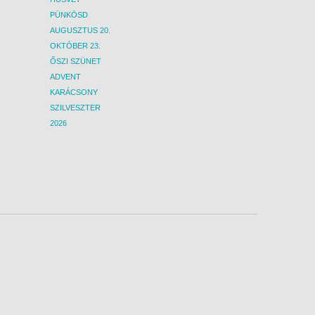
s-más indulási
Figyelem! Más-más indulási
PÜNKÖSD
a fenti
dátum esetén a fenti
áltozhatnak.
információk változhatnak.
AUGUSZTUS 20.
letekért
Kérjük, a részletekért
OKTÓBER 23.
unkatársainknál!
érdeklődjön munkatársainknál!
ŐSZI SZÜNET
ADVENT
KARÁCSONY
SZILVESZTER
2026