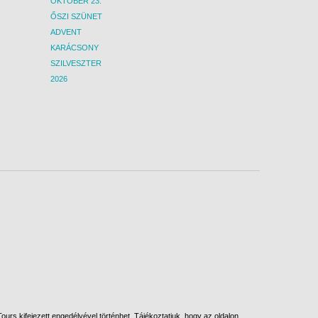
OKTÓBER 23.
ŐSZI SZÜNET
ADVENT
KARÁCSONY
SZILVESZTER
2026
urs kifejezett engedélyével történhet. Tájékoztatjuk, hogy az oldalon