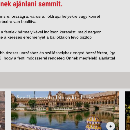
VETLEN
nek ajánlani semmit.
GERPARTI
LLÁSOK
nsre, országra, városra, földrajzi helyekre vagy konrét
résére van beállítva.
LLODÁK
SZDÁVAL
 a fentiek bármelyikével indítson keresést, majd nagyon
e a keresés eredményét a bal oldalon lévő oszlop
AVÁR TOURS
ZÁSOK
öbb tízezer utazáshoz és szálláshelyhez enged hozzáférést, így
, hogy a fenti módszerrel rengeteg Önnek megfelelő ajánlattal
Sevilla legszebb látnivalói, I. rész
+