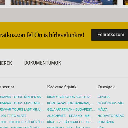
Iratkozzon fel Ön is hírlevelünkre!
Feliratkozom
DOKUMENTUMOK
NEREK
r szerint
Kedvenc útjaink
Országok
BUDAVÁR TOURS MINDEN AKCIÓS ÚT
KIRÁLYI VÁROSOK KÖRUTAZÁS KÖZVETLEN REPÜLŐJÁRATTAL - BUDAPEST, REPÜLŐ
CIPRUS
BUDAVÁR TOURS FIRST MINUTE AKCIÓS UTAK
KÖRUTAZÁS JORDÁNIÁBAN, HOLT-TENGERI PIHENÉSSEL - BUDAPEST, REPÜLŐ
GÖRÖGORSZÁG
BUDAVÁR TOURS LAST MINUTE AKCIÓS UTAK
GELA APARTMAN - BUDAPEST, REPÜLŐ
MÁLTA
 000 FT/FŐ ALATT
AUSCHWITZ – KRAKKÓ - MEGRÁZÓ IDŐUTAZÁS! - BUDAPEST, BUSZ
HORVÁTORSZÁG
 000 - 100 000 FT/FŐ KÖZÖTT
KÍNA - EZT LÁTNIA KELL! - BUDAPEST, REPÜLŐ
JORDÁNIA