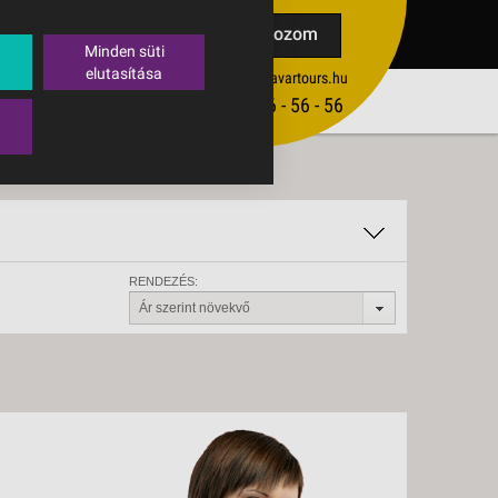
TAK
Feliratkozom
Minden süti
elutasítása
ertekesites@budavartours.hu
TIPPEK
(+36­ 1) 3 - 56 - 56 - 56
VISSZAJELZÉS KÜLDÉSE
RENDEZÉS:
Ár szerint növekvő