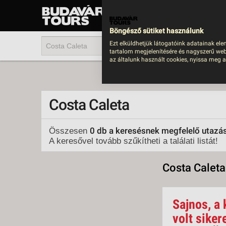
UTAZÁS
LAST MINUTE NYAR
Böngésző sütiket használunk
202
Ezt elküldhetjük látogatóink adatainak ele
tartalom megjelenítésére és nagyszerű web
BUS
az általunk használt cookies, nyissa meg a
TEN
ÜDÜ
Costa Caleta
KÖR
CSA
0 db a keresésnek megfelelő utazá
Összesen
A keresővel tovább szűkítheti a találati listát!
UTA
IND
Costa Caleta
AKT
EGZ
Sajnos, a 
VÁR
volt siker