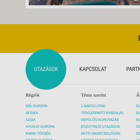
UTAZÁSOK
KAPCSOLAT
PART
Régiók
Téma szerint
Á
DÉL-EURÓPA
1 NAPOS UTAK
AFRIKA
TENGERPARTI NYARALÁS
ÁZSIA
REPÜLŐS KÖRUTAZÁS
NYUGAT-EURÓPA
EGZOTIKUS UTAZÁSOK
50
KARIB-TÉRSÉG
AKTÍV KIKAPCSOLÓDÁS
50