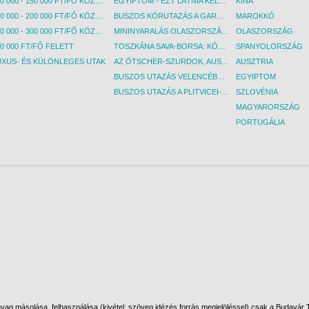
100 000 - 150 000 FT/FŐ KÖZÖTT
EGYIPTOM - EZT LÁTNIA KELL! - BUDAPEST, REPÜLŐ
KÍNA
150 000 - 200 000 FT/FŐ KÖZÖTT
BUSZOS KÖRUTAZÁS A GARDA-TÓ KÖRNYÉKÉN - BUDAPEST, BUSZ
MAROKKÓ
200 000 - 300 000 FT/FŐ KÖZÖTT
MININYARALÁS OLASZORSZÁGBAN: ÉSZAK-OLASZ GYÖNGYSZEMEK NYOMÁBAN - BUDAPEST, BUSZ
OLASZORSZÁG
0 000 FT/FŐ FELETT
TOSZKÁNA SAVA-BORSA: KÓSTOLÓK ÉS KULTURÁLIS UTAZÁS - BUDAPEST, BUSZ
SPANYOLORSZÁG
UXUS- ÉS KÜLÖNLEGES UTAK
AZ ÖTSCHER-SZURDOK, AUSZTRIA GRAND CANYONJA - BUDAPEST, BUSZ
AUSZTRIA
BUSZOS UTAZÁS VELENCÉBE - BUDAPEST, BUSZ
EGYIPTOM
BUSZOS UTAZÁS A PLITVICEI-TAVAK NEMZETI PARKBA - BUDAPEST, BUSZ
SZLOVÉNIA
MAGYARORSZÁG
PORTUGÁLIA
ag másolása, felhasználása (kivétel: szöveg idézés forrás megjelöléssel) csak a Budavár To