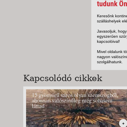
KÖZ
tudunk Ön
TEN
SZÁ
Keresőnk kontine
szálláshelyek elé
SZÁ
CSÚ
Javasoljuk, hogy
egyszerűen szűrj
BUD
kapcsolóival!
UTA
Mivel oldalunk t
nagyon valószínű
szolgálhatunk.
Kapcsolódó cikkek
15 gyönyörű város olyan szemszögből,
ahonnan valószínűleg még sohasem
láttad
+