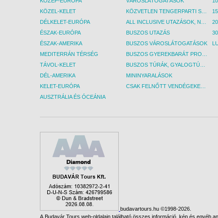
KÖZÉP-EURÓPA
VÁROSLÁTOGATÁSOK
KÖZEL-KELET
KÖZVETLEN TENGERPARTI SZÁLLÁSOK
DÉLKELET-EURÓPA
ALL INCLUSIVE UTAZÁSOK, NYARALÁSOK
ÉSZAK-EURÓPA
BUSZOS UTAZÁS
30
ÉSZAK-AMERIKA
BUSZOS VÁROSLÁTOGATÁSOK
L
MEDITERRÁN TÉRSÉG
BUSZOS GYEREKBARÁT PROGRAMOK
TÁVOL-KELET
BUSZOS TÚRÁK, GYALOGTÚRÁK
DÉL-AMERIKA
MININYARALÁSOK
KELET-EURÓPA
CSAK FELNŐTT VENDÉGEKET FOGADÓ SZÁLLÁSOK
AUSZTRÁLIA ÉS ÓCEÁNIA
budavartours.hu ©1998-2026.
A Budavár Tours web-oldalain található összes információ, kép és egyéb any