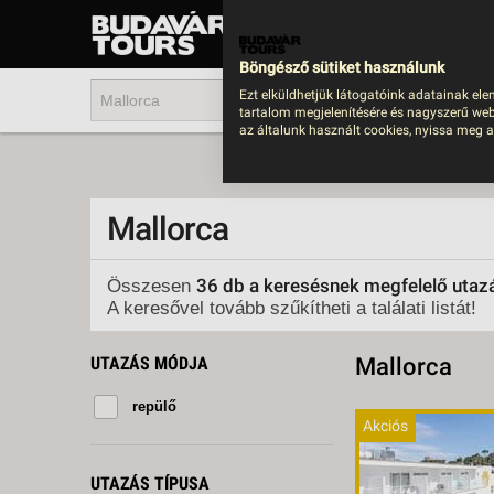
UTAZÁS
LAST MINUTE NYAR
Böngésző sütiket használunk
202
Ezt elküldhetjük látogatóink adatainak ele
tartalom megjelenítésére és nagyszerű web
BUS
az általunk használt cookies, nyissa meg a
TEN
ÜDÜ
Mallorca
KÖR
CSA
36 db a keresésnek megfelelő utaz
Összesen
A keresővel tovább szűkítheti a találati listát!
UTA
IND
UTAZÁS MÓDJA
Mallorca
AKT
repülő
EGZ
Akciós
VÁR
UTAZÁS TÍPUSA