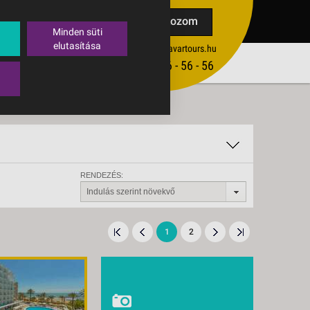
TAK
Feliratkozom
Minden süti
elutasítása
ertekesites@budavartours.hu
TIPPEK
(+36­ 1) 3 - 56 - 56 - 56
VISSZAJELZÉS KÜLDÉSE
RENDEZÉS:
Indulás szerint növekvő
1
2