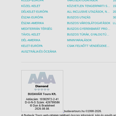
KÖZÉP-EURÓPA
VÁROSLÁTOGATÁSOK
KÖZEL-KELET
KÖZVETLEN TENGERPARTI SZÁLLÁSOK
DÉLKELET-EURÓPA
ALL INCLUSIVE UTAZÁSOK, NYARALÁSOK
ÉSZAK-EURÓPA
BUSZOS UTAZÁS
30
ÉSZAK-AMERIKA
BUSZOS VÁROSLÁTOGATÁSOK
L
MEDITERRÁN TÉRSÉG
BUSZOS GYEREKBARÁT PROGRAMOK
TÁVOL-KELET
BUSZOS TÚRÁK, GYALOGTÚRÁK
DÉL-AMERIKA
MININYARALÁSOK
KELET-EURÓPA
CSAK FELNŐTT VENDÉGEKET FOGADÓ SZÁLLÁSOK
AUSZTRÁLIA ÉS ÓCEÁNIA
budavartours.hu ©1998-2026.
A Budavár Tours web-oldalain található összes információ, kép és egyéb any