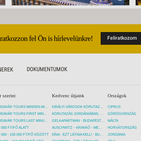
Iratkozzon fel Ön is hírlevelünkre!
Feliratkozom
DOKUMENTUMOK
NEREK
r szerint
Kedvenc útjaink
Országok
BUDAVÁR TOURS MINDEN AKCIÓS ÚT
KIRÁLYI VÁROSOK KÖRUTAZÁS KÖZVETLEN REPÜLŐJÁRATTAL - BUDAPEST, REPÜLŐ
CIPRUS
BUDAVÁR TOURS FIRST MINUTE AKCIÓS UTAK
KÖRUTAZÁS JORDÁNIÁBAN, HOLT-TENGERI PIHENÉSSEL - BUDAPEST, REPÜLŐ
GÖRÖGORSZÁG
BUDAVÁR TOURS LAST MINUTE AKCIÓS UTAK
GELA APARTMAN - BUDAPEST, REPÜLŐ
MÁLTA
 000 FT/FŐ ALATT
AUSCHWITZ – KRAKKÓ - MEGRÁZÓ IDŐUTAZÁS! - BUDAPEST, BUSZ
HORVÁTORSZÁG
 000 - 100 000 FT/FŐ KÖZÖTT
KÍNA - EZT LÁTNIA KELL! - BUDAPEST, REPÜLŐ
JORDÁNIA