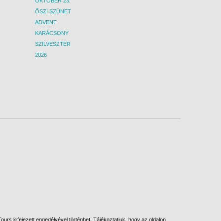
OKTÓBER 23.
ŐSZI SZÜNET
ADVENT
KARÁCSONY
SZILVESZTER
2026
urs kifejezett engedélyével történhet. Tájékoztatjuk, hogy az oldalon