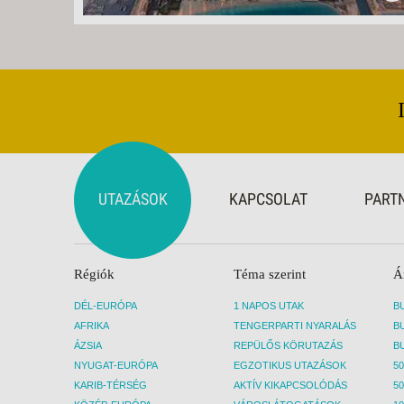
UTAZÁSOK
KAPCSOLAT
PART
Régiók
Téma szerint
Á
DÉL-EURÓPA
1 NAPOS UTAK
AFRIKA
TENGERPARTI NYARALÁS
ÁZSIA
REPÜLŐS KÖRUTAZÁS
NYUGAT-EURÓPA
EGZOTIKUS UTAZÁSOK
50
KARIB-TÉRSÉG
AKTÍV KIKAPCSOLÓDÁS
50