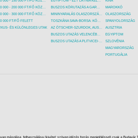
100 000 - 150 000 FT/FŐ KÖZÖTT
EGYIPTOM - EZT LÁTNIA KELL! - BUDAPEST, REPÜLŐ
KÍNA
150 000 - 200 000 FT/FŐ KÖZÖTT
BUSZOS KÖRUTAZÁS A GARDA-TÓ KÖRNYÉKÉN - BUDAPEST, BUSZ
MAROKKÓ
200 000 - 300 000 FT/FŐ KÖZÖTT
MININYARALÁS OLASZORSZÁGBAN: ÉSZAK-OLASZ GYÖNGYSZEMEK NYOMÁBAN - BUDAPEST, BUSZ
OLASZORSZÁG
0 000 FT/FŐ FELETT
TOSZKÁNA SAVA-BORSA: KÓSTOLÓK ÉS KULTURÁLIS UTAZÁS - BUDAPEST, BUSZ
SPANYOLORSZÁG
UXUS- ÉS KÜLÖNLEGES UTAK
AZ ÖTSCHER-SZURDOK, AUSZTRIA GRAND CANYONJA - BUDAPEST, BUSZ
AUSZTRIA
BUSZOS UTAZÁS VELENCÉBE - BUDAPEST, BUSZ
EGYIPTOM
BUSZOS UTAZÁS A PLITVICEI-TAVAK NEMZETI PARKBA - BUDAPEST, BUSZ
SZLOVÉNIA
MAGYARORSZÁG
PORTUGÁLIA
ag másolása, felhasználása (kivétel: szöveg idézés forrás megjelöléssel) csak a Budavár To