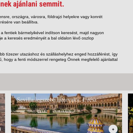
VETLEN
nek ajánlani semmit.
GERPARTI
LLÁSOK
nsre, országra, városra, földrajzi helyekre vagy konrét
résére van beállítva.
LLODÁK
SZDÁVAL
 a fentiek bármelyikével indítson keresést, majd nagyon
e a keresés eredményét a bal oldalon lévő oszlop
AVÁR TOURS
ZÁSOK
öbb tízezer utazáshoz és szálláshelyhez enged hozzáférést, így
, hogy a fenti módszerrel rengeteg Önnek megfelelő ajánlattal
Sevilla legszebb látnivalói, I. rész
+