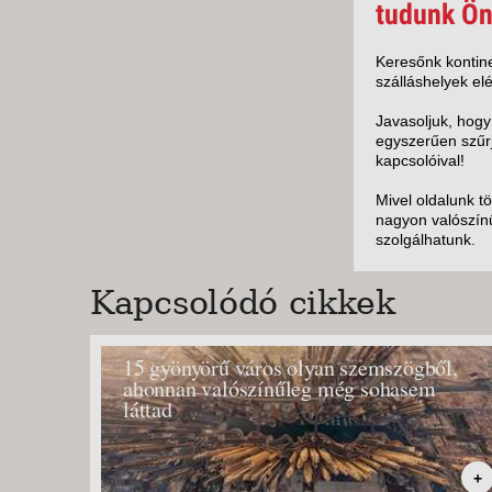
KÖZ
tudunk Ön
TEN
SZÁ
Keresőnk kontine
szálláshelyek elé
SZÁ
CSÚ
Javasoljuk, hogy
egyszerűen szűrj
BUD
kapcsolóival!
UTA
Mivel oldalunk t
nagyon valószínű
szolgálhatunk.
Kapcsolódó cikkek
15 gyönyörű város olyan szemszögből,
ahonnan valószínűleg még sohasem
láttad
+