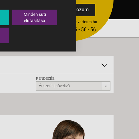
TAK
Feliratkozom
Minden süti
elutasítása
ertekesites@budavartours.hu
TIPPEK
(+36­ 1) 3 - 56 - 56 - 56
VISSZAJELZÉS KÜLDÉSE
RENDEZÉS:
Ár szerint növekvő