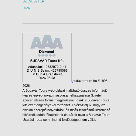
SZILVESZTER
2026
budavartours.hu ©1998-
2026.
A Budavár Tours web-oldalain található összes információ,
kép és egyéb anyag másolása, felhasználása (kivétel:
szöveg idézés forrás megjelöléssel) csak a Budavár Tours
kifejezett engedélyével történhet. Tájékoztatjuk, hogy az
oldalon szereplő helyesírási- és hibás feltöltésből származó
hibákból adódó félreértések és károk miatt a Budavár Tours
Utazási Iroda semminemű felelősséget nem vállal.