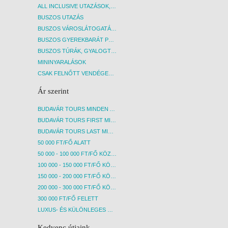
ALL INCLUSIVE UTAZÁSOK, NYARALÁSOK
BUSZOS UTAZÁS
BUSZOS VÁROSLÁTOGATÁSOK
BUSZOS GYEREKBARÁT PROGRAMOK
BUSZOS TÚRÁK, GYALOGTÚRÁK
MININYARALÁSOK
CSAK FELNŐTT VENDÉGEKET FOGADÓ SZÁLLÁSOK
Ár szerint
BUDAVÁR TOURS MINDEN AKCIÓS ÚT
BUDAVÁR TOURS FIRST MINUTE AKCIÓS UTAK
BUDAVÁR TOURS LAST MINUTE AKCIÓS UTAK
50 000 FT/FŐ ALATT
50 000 - 100 000 FT/FŐ KÖZÖTT
100 000 - 150 000 FT/FŐ KÖZÖTT
150 000 - 200 000 FT/FŐ KÖZÖTT
200 000 - 300 000 FT/FŐ KÖZÖTT
300 000 FT/FŐ FELETT
LUXUS- ÉS KÜLÖNLEGES UTAK
Kedvenc útjaink