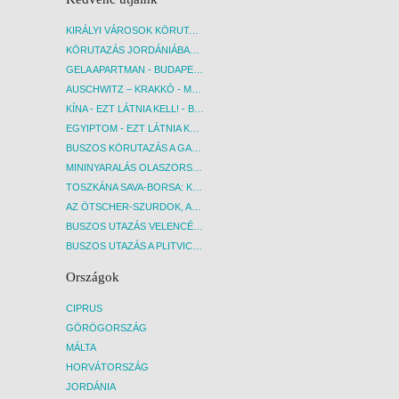
KIRÁLYI VÁROSOK KÖRUTAZÁS KÖZVETLEN REPÜLŐJÁRATTAL - BUDAPEST, REPÜLŐ
KÖRUTAZÁS JORDÁNIÁBAN, HOLT-TENGERI PIHENÉSSEL - BUDAPEST, REPÜLŐ
GELA APARTMAN - BUDAPEST, REPÜLŐ
AUSCHWITZ – KRAKKÓ - MEGRÁZÓ IDŐUTAZÁS! - BUDAPEST, BUSZ
KÍNA - EZT LÁTNIA KELL! - BUDAPEST, REPÜLŐ
EGYIPTOM - EZT LÁTNIA KELL! - BUDAPEST, REPÜLŐ
BUSZOS KÖRUTAZÁS A GARDA-TÓ KÖRNYÉKÉN - BUDAPEST, BUSZ
MININYARALÁS OLASZORSZÁGBAN: ÉSZAK-OLASZ GYÖNGYSZEMEK NYOMÁBAN - BUDAPEST, BUSZ
TOSZKÁNA SAVA-BORSA: KÓSTOLÓK ÉS KULTURÁLIS UTAZÁS - BUDAPEST, BUSZ
AZ ÖTSCHER-SZURDOK, AUSZTRIA GRAND CANYONJA - BUDAPEST, BUSZ
BUSZOS UTAZÁS VELENCÉBE - BUDAPEST, BUSZ
BUSZOS UTAZÁS A PLITVICEI-TAVAK NEMZETI PARKBA - BUDAPEST, BUSZ
Országok
CIPRUS
GÖRÖGORSZÁG
MÁLTA
HORVÁTORSZÁG
JORDÁNIA