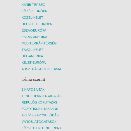
KARIB-TÉRSÉG
KÖZÉP-EURÓPA
KÖZEL-KELET
DÉLKELET-EURÓPA
ÉSZAK-EURÓPA
ÉSZAK-AMERIKA
MEDITERRÁN TÉRSÉG
TÁVOL-KELET
DÉL-AMERIKA
KELET-EURÓPA
AUSZTRÁLIA ÉS ÓCEÁNIA
Téma szerint
1 NAPOS UTAK
TENGERPARTI NYARALÁS
REPÜLŐS KÖRUTAZÁS
EGZOTIKUS UTAZÁSOK
AKTÍV KIKAPCSOLÓDÁS
VÁROSLÁTOGATÁSOK
KÖZVETLEN TENGERPARTI SZÁLLÁSOK