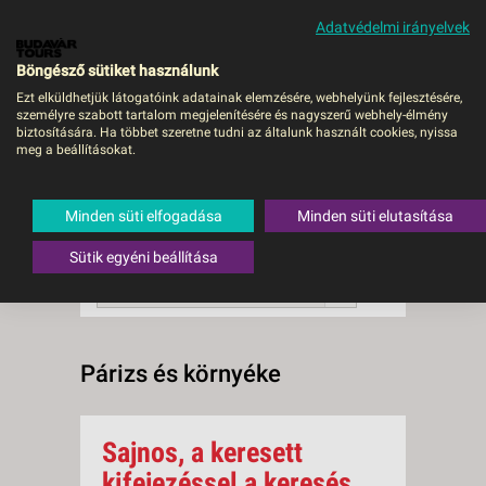
Adatvédelmi irányelvek
MENÜ
Böngésző sütiket használunk
Ezt elküldhetjük látogatóink adatainak elemzésére, webhelyünk fejlesztésére,
személyre szabott tartalom megjelenítésére és nagyszerű webhely-élmény
Párizs és környéke
biztosítására. Ha többet szeretne tudni az általunk használt cookies, nyissa
meg a beállításokat.
0 db a keresésnek
Összesen
megfelelő utazást
találtunk.
Minden süti elfogadása
Minden süti elutasítása
A keresővel tovább szűkítheti a
találati listát!
Sütik egyéni beállítása
RENDEZÉS:
Ár szerint növekvő
Párizs és környéke
Sajnos, a keresett
kifejezéssel a keresés