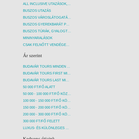
ALL INCLUSIVE UTAZÁSOK, NYARALÁSOK
BUSZOS UTAZÁS
BUSZOS VÁROSLÁTOGATÁSOK
BUSZOS GYEREKBARÁT PROGRAMOK
BUSZOS TÚRÁK, GYALOGTÚRÁK
MININYARALÁSOK
CSAK FELNŐTT VENDÉGEKET FOGADÓ SZÁLLÁSOK
Ár szerint
BUDAVÁR TOURS MINDEN AKCIÓS ÚT
BUDAVÁR TOURS FIRST MINUTE AKCIÓS UTAK
BUDAVÁR TOURS LAST MINUTE AKCIÓS UTAK
50 000 FT/FŐ ALATT
50 000 - 100 000 FT/FŐ KÖZÖTT
100 000 - 150 000 FT/FŐ KÖZÖTT
150 000 - 200 000 FT/FŐ KÖZÖTT
200 000 - 300 000 FT/FŐ KÖZÖTT
300 000 FT/FŐ FELETT
LUXUS- ÉS KÜLÖNLEGES UTAK
Kedvenc útjaink