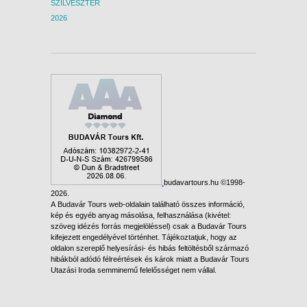
SZILVESZTER
2026
budavartours.hu ©1998-
2026.
A Budavár Tours web-oldalain található összes információ,
kép és egyéb anyag másolása, felhasználása (kivétel:
szöveg idézés forrás megjelöléssel) csak a Budavár Tours
kifejezett engedélyével történhet. Tájékoztatjuk, hogy az
oldalon szereplő helyesírási- és hibás feltöltésből származó
hibákból adódó félreértések és károk miatt a Budavár Tours
Utazási Iroda semminemű felelősséget nem vállal.