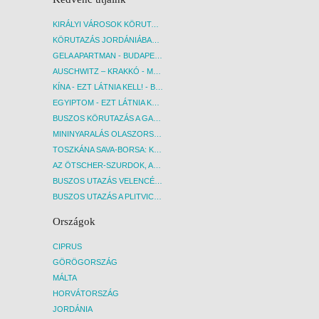
KIRÁLYI VÁROSOK KÖRUTAZÁS KÖZVETLEN REPÜLŐJÁRATTAL - BUDAPEST, REPÜLŐ
KÖRUTAZÁS JORDÁNIÁBAN, HOLT-TENGERI PIHENÉSSEL - BUDAPEST, REPÜLŐ
GELA APARTMAN - BUDAPEST, REPÜLŐ
AUSCHWITZ – KRAKKÓ - MEGRÁZÓ IDŐUTAZÁS! - BUDAPEST, BUSZ
KÍNA - EZT LÁTNIA KELL! - BUDAPEST, REPÜLŐ
EGYIPTOM - EZT LÁTNIA KELL! - BUDAPEST, REPÜLŐ
BUSZOS KÖRUTAZÁS A GARDA-TÓ KÖRNYÉKÉN - BUDAPEST, BUSZ
MININYARALÁS OLASZORSZÁGBAN: ÉSZAK-OLASZ GYÖNGYSZEMEK NYOMÁBAN - BUDAPEST, BUSZ
TOSZKÁNA SAVA-BORSA: KÓSTOLÓK ÉS KULTURÁLIS UTAZÁS - BUDAPEST, BUSZ
AZ ÖTSCHER-SZURDOK, AUSZTRIA GRAND CANYONJA - BUDAPEST, BUSZ
BUSZOS UTAZÁS VELENCÉBE - BUDAPEST, BUSZ
BUSZOS UTAZÁS A PLITVICEI-TAVAK NEMZETI PARKBA - BUDAPEST, BUSZ
Országok
CIPRUS
GÖRÖGORSZÁG
MÁLTA
HORVÁTORSZÁG
JORDÁNIA