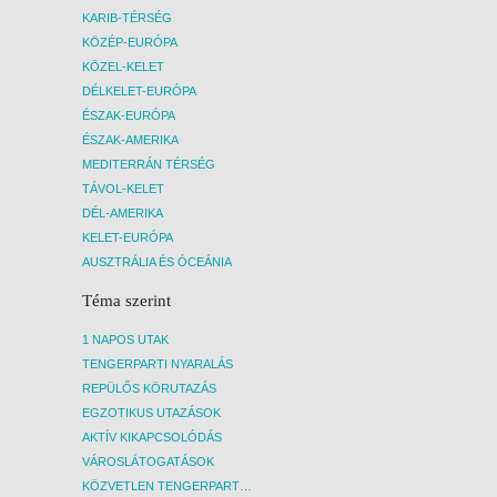
KARIB-TÉRSÉG
KÖZÉP-EURÓPA
KÖZEL-KELET
DÉLKELET-EURÓPA
ÉSZAK-EURÓPA
ÉSZAK-AMERIKA
MEDITERRÁN TÉRSÉG
TÁVOL-KELET
DÉL-AMERIKA
KELET-EURÓPA
AUSZTRÁLIA ÉS ÓCEÁNIA
Téma szerint
1 NAPOS UTAK
TENGERPARTI NYARALÁS
REPÜLŐS KÖRUTAZÁS
EGZOTIKUS UTAZÁSOK
AKTÍV KIKAPCSOLÓDÁS
VÁROSLÁTOGATÁSOK
KÖZVETLEN TENGERPARTI SZÁLLÁSOK