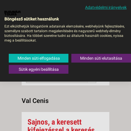
Adatvédelmi irányelvek
MENÜ
Böngésző sütiket használunk
Ezt elküldhetjük látogatóink adatainak elemzésére, webhelyünk fejlesztésére,
személyre szabott tartalom megjelenítésére és nagyszerű webhely-élmény
Val Cenis
biztosítására. Ha többet szeretne tudni az általunk használt cookies, nyissa
meg a beállításokat.
0 db a keresésnek
Összesen
megfelelő utazást
találtunk.
Minden süti elfogadása
Minden süti elutasítása
A keresővel tovább szűkítheti a
találati listát!
Sütik egyéni beállítása
RENDEZÉS:
Ár szerint növekvő
Val Cenis
Sajnos, a keresett
kifejezéssel a keresés