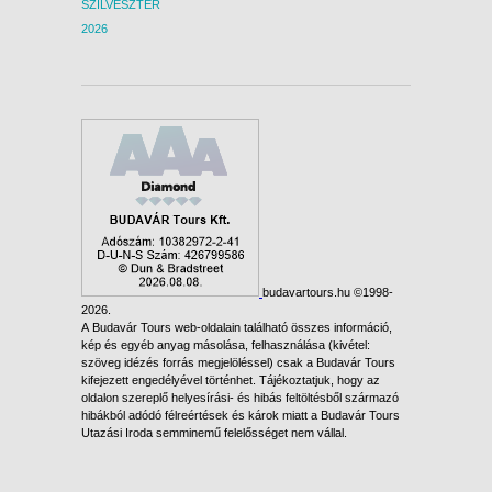
SZILVESZTER
2026
budavartours.hu ©1998-
2026.
A Budavár Tours web-oldalain található összes információ,
kép és egyéb anyag másolása, felhasználása (kivétel:
szöveg idézés forrás megjelöléssel) csak a Budavár Tours
kifejezett engedélyével történhet. Tájékoztatjuk, hogy az
oldalon szereplő helyesírási- és hibás feltöltésből származó
hibákból adódó félreértések és károk miatt a Budavár Tours
Utazási Iroda semminemű felelősséget nem vállal.