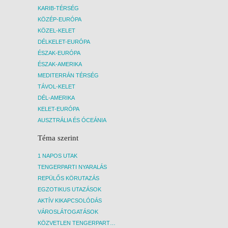
KARIB-TÉRSÉG
KÖZÉP-EURÓPA
KÖZEL-KELET
DÉLKELET-EURÓPA
ÉSZAK-EURÓPA
ÉSZAK-AMERIKA
MEDITERRÁN TÉRSÉG
TÁVOL-KELET
DÉL-AMERIKA
KELET-EURÓPA
AUSZTRÁLIA ÉS ÓCEÁNIA
Téma szerint
1 NAPOS UTAK
TENGERPARTI NYARALÁS
REPÜLŐS KÖRUTAZÁS
EGZOTIKUS UTAZÁSOK
AKTÍV KIKAPCSOLÓDÁS
VÁROSLÁTOGATÁSOK
KÖZVETLEN TENGERPARTI SZÁLLÁSOK