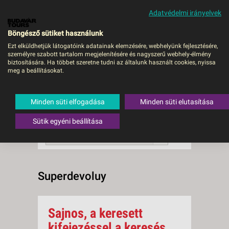
Adatvédelmi irányelvek
MENÜ
Böngésző sütiket használunk
Ezt elküldhetjük látogatóink adatainak elemzésére, webhelyünk fejlesztésére,
személyre szabott tartalom megjelenítésére és nagyszerű webhely-élmény
Superdevoluy
biztosítására. Ha többet szeretne tudni az általunk használt cookies, nyissa
meg a beállításokat.
0 db a keresésnek
Összesen
megfelelő utazást
találtunk.
Minden süti elfogadása
Minden süti elutasítása
A keresővel tovább szűkítheti a
találati listát!
Sütik egyéni beállítása
RENDEZÉS:
Ár szerint növekvő
Superdevoluy
Sajnos, a keresett
kifejezéssel a keresés