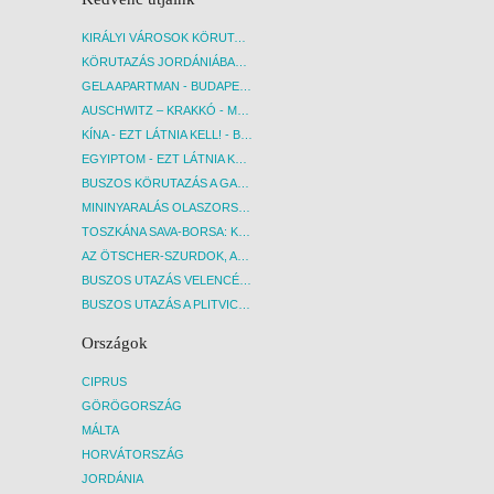
KIRÁLYI VÁROSOK KÖRUTAZÁS KÖZVETLEN REPÜLŐJÁRATTAL - BUDAPEST, REPÜLŐ
KÖRUTAZÁS JORDÁNIÁBAN, HOLT-TENGERI PIHENÉSSEL - BUDAPEST, REPÜLŐ
GELA APARTMAN - BUDAPEST, REPÜLŐ
AUSCHWITZ – KRAKKÓ - MEGRÁZÓ IDŐUTAZÁS! - BUDAPEST, BUSZ
KÍNA - EZT LÁTNIA KELL! - BUDAPEST, REPÜLŐ
EGYIPTOM - EZT LÁTNIA KELL! - BUDAPEST, REPÜLŐ
BUSZOS KÖRUTAZÁS A GARDA-TÓ KÖRNYÉKÉN - BUDAPEST, BUSZ
MININYARALÁS OLASZORSZÁGBAN: ÉSZAK-OLASZ GYÖNGYSZEMEK NYOMÁBAN - BUDAPEST, BUSZ
TOSZKÁNA SAVA-BORSA: KÓSTOLÓK ÉS KULTURÁLIS UTAZÁS - BUDAPEST, BUSZ
AZ ÖTSCHER-SZURDOK, AUSZTRIA GRAND CANYONJA - BUDAPEST, BUSZ
BUSZOS UTAZÁS VELENCÉBE - BUDAPEST, BUSZ
BUSZOS UTAZÁS A PLITVICEI-TAVAK NEMZETI PARKBA - BUDAPEST, BUSZ
Országok
CIPRUS
GÖRÖGORSZÁG
MÁLTA
HORVÁTORSZÁG
JORDÁNIA