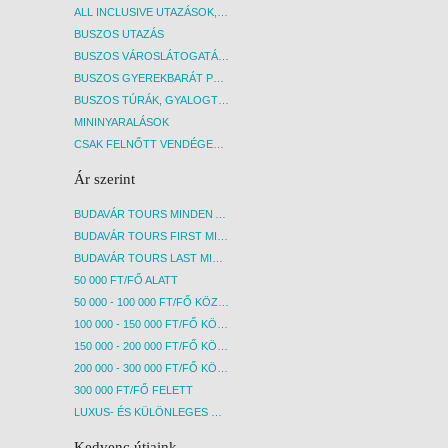
ALL INCLUSIVE UTAZÁSOK, NYARALÁSOK
BUSZOS UTAZÁS
BUSZOS VÁROSLÁTOGATÁSOK
BUSZOS GYEREKBARÁT PROGRAMOK
BUSZOS TÚRÁK, GYALOGTÚRÁK
MININYARALÁSOK
CSAK FELNŐTT VENDÉGEKET FOGADÓ SZÁLLÁSOK
Ár szerint
BUDAVÁR TOURS MINDEN AKCIÓS ÚT
BUDAVÁR TOURS FIRST MINUTE AKCIÓS UTAK
BUDAVÁR TOURS LAST MINUTE AKCIÓS UTAK
50 000 FT/FŐ ALATT
50 000 - 100 000 FT/FŐ KÖZÖTT
100 000 - 150 000 FT/FŐ KÖZÖTT
150 000 - 200 000 FT/FŐ KÖZÖTT
200 000 - 300 000 FT/FŐ KÖZÖTT
300 000 FT/FŐ FELETT
LUXUS- ÉS KÜLÖNLEGES UTAK
Kedvenc útjaink