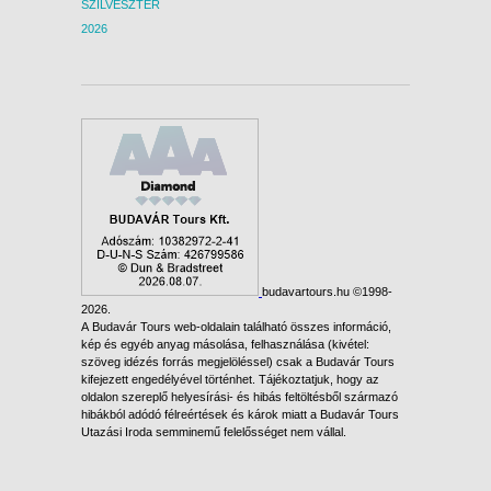
SZILVESZTER
2026
budavartours.hu ©1998-
2026.
A Budavár Tours web-oldalain található összes információ,
kép és egyéb anyag másolása, felhasználása (kivétel:
szöveg idézés forrás megjelöléssel) csak a Budavár Tours
kifejezett engedélyével történhet. Tájékoztatjuk, hogy az
oldalon szereplő helyesírási- és hibás feltöltésből származó
hibákból adódó félreértések és károk miatt a Budavár Tours
Utazási Iroda semminemű felelősséget nem vállal.