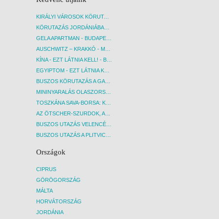
KIRÁLYI VÁROSOK KÖRUTAZÁS KÖZVETLEN REPÜLŐJÁRATTAL - BUDAPEST, REPÜLŐ
KÖRUTAZÁS JORDÁNIÁBAN, HOLT-TENGERI PIHENÉSSEL - BUDAPEST, REPÜLŐ
GELA APARTMAN - BUDAPEST, REPÜLŐ
AUSCHWITZ – KRAKKÓ - MEGRÁZÓ IDŐUTAZÁS! - BUDAPEST, BUSZ
KÍNA - EZT LÁTNIA KELL! - BUDAPEST, REPÜLŐ
EGYIPTOM - EZT LÁTNIA KELL! - BUDAPEST, REPÜLŐ
BUSZOS KÖRUTAZÁS A GARDA-TÓ KÖRNYÉKÉN - BUDAPEST, BUSZ
MININYARALÁS OLASZORSZÁGBAN: ÉSZAK-OLASZ GYÖNGYSZEMEK NYOMÁBAN - BUDAPEST, BUSZ
TOSZKÁNA SAVA-BORSA: KÓSTOLÓK ÉS KULTURÁLIS UTAZÁS - BUDAPEST, BUSZ
AZ ÖTSCHER-SZURDOK, AUSZTRIA GRAND CANYONJA - BUDAPEST, BUSZ
BUSZOS UTAZÁS VELENCÉBE - BUDAPEST, BUSZ
BUSZOS UTAZÁS A PLITVICEI-TAVAK NEMZETI PARKBA - BUDAPEST, BUSZ
Országok
CIPRUS
GÖRÖGORSZÁG
MÁLTA
HORVÁTORSZÁG
JORDÁNIA