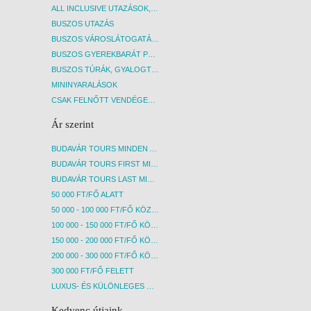
ALL INCLUSIVE UTAZÁSOK, NYARALÁSOK
BUSZOS UTAZÁS
BUSZOS VÁROSLÁTOGATÁSOK
BUSZOS GYEREKBARÁT PROGRAMOK
BUSZOS TÚRÁK, GYALOGTÚRÁK
MININYARALÁSOK
CSAK FELNŐTT VENDÉGEKET FOGADÓ SZÁLLÁSOK
Ár szerint
BUDAVÁR TOURS MINDEN AKCIÓS ÚT
BUDAVÁR TOURS FIRST MINUTE AKCIÓS UTAK
BUDAVÁR TOURS LAST MINUTE AKCIÓS UTAK
50 000 FT/FŐ ALATT
50 000 - 100 000 FT/FŐ KÖZÖTT
100 000 - 150 000 FT/FŐ KÖZÖTT
150 000 - 200 000 FT/FŐ KÖZÖTT
200 000 - 300 000 FT/FŐ KÖZÖTT
300 000 FT/FŐ FELETT
LUXUS- ÉS KÜLÖNLEGES UTAK
Kedvenc útjaink