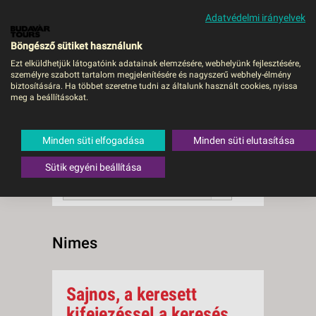
Adatvédelmi irányelvek
MENÜ
Böngésző sütiket használunk
Ezt elküldhetjük látogatóink adatainak elemzésére, webhelyünk fejlesztésére,
személyre szabott tartalom megjelenítésére és nagyszerű webhely-élmény
Nimes
biztosítására. Ha többet szeretne tudni az általunk használt cookies, nyissa
meg a beállításokat.
0 db a keresésnek
Összesen
megfelelő utazást
találtunk.
Minden süti elfogadása
Minden süti elutasítása
A keresővel tovább szűkítheti a
találati listát!
Sütik egyéni beállítása
RENDEZÉS:
Ár szerint növekvő
Nimes
Sajnos, a keresett
kifejezéssel a keresés