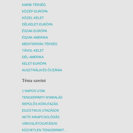
KARIB-TÉRSÉG
KÖZÉP-EURÓPA
KÖZEL-KELET
DÉLKELET-EURÓPA
ÉSZAK-EURÓPA
ÉSZAK-AMERIKA
MEDITERRÁN TÉRSÉG
TÁVOL-KELET
DÉL-AMERIKA
KELET-EURÓPA
AUSZTRÁLIA ÉS ÓCEÁNIA
Téma szerint
1 NAPOS UTAK
TENGERPARTI NYARALÁS
REPÜLŐS KÖRUTAZÁS
EGZOTIKUS UTAZÁSOK
AKTÍV KIKAPCSOLÓDÁS
VÁROSLÁTOGATÁSOK
KÖZVETLEN TENGERPARTI SZÁLLÁSOK