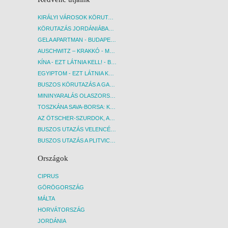
KIRÁLYI VÁROSOK KÖRUTAZÁS KÖZVETLEN REPÜLŐJÁRATTAL - BUDAPEST, REPÜLŐ
KÖRUTAZÁS JORDÁNIÁBAN, HOLT-TENGERI PIHENÉSSEL - BUDAPEST, REPÜLŐ
GELA APARTMAN - BUDAPEST, REPÜLŐ
AUSCHWITZ – KRAKKÓ - MEGRÁZÓ IDŐUTAZÁS! - BUDAPEST, BUSZ
KÍNA - EZT LÁTNIA KELL! - BUDAPEST, REPÜLŐ
EGYIPTOM - EZT LÁTNIA KELL! - BUDAPEST, REPÜLŐ
BUSZOS KÖRUTAZÁS A GARDA-TÓ KÖRNYÉKÉN - BUDAPEST, BUSZ
MININYARALÁS OLASZORSZÁGBAN: ÉSZAK-OLASZ GYÖNGYSZEMEK NYOMÁBAN - BUDAPEST, BUSZ
TOSZKÁNA SAVA-BORSA: KÓSTOLÓK ÉS KULTURÁLIS UTAZÁS - BUDAPEST, BUSZ
AZ ÖTSCHER-SZURDOK, AUSZTRIA GRAND CANYONJA - BUDAPEST, BUSZ
BUSZOS UTAZÁS VELENCÉBE - BUDAPEST, BUSZ
BUSZOS UTAZÁS A PLITVICEI-TAVAK NEMZETI PARKBA - BUDAPEST, BUSZ
Országok
CIPRUS
GÖRÖGORSZÁG
MÁLTA
HORVÁTORSZÁG
JORDÁNIA