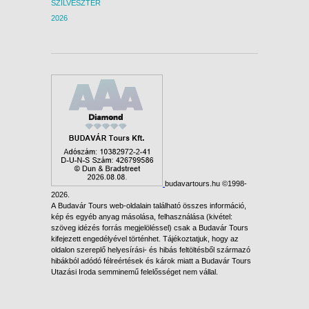
SZILVESZTER
2026
budavartours.hu ©1998-
2026.
A Budavár Tours web-oldalain található összes információ,
kép és egyéb anyag másolása, felhasználása (kivétel:
szöveg idézés forrás megjelöléssel) csak a Budavár Tours
kifejezett engedélyével történhet. Tájékoztatjuk, hogy az
oldalon szereplő helyesírási- és hibás feltöltésből származó
hibákból adódó félreértések és károk miatt a Budavár Tours
Utazási Iroda semminemű felelősséget nem vállal.