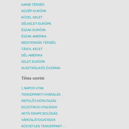
KARIB-TÉRSÉG
KÖZÉP-EURÓPA
KÖZEL-KELET
DÉLKELET-EURÓPA
ÉSZAK-EURÓPA
ÉSZAK-AMERIKA
MEDITERRÁN TÉRSÉG
TÁVOL-KELET
DÉL-AMERIKA
KELET-EURÓPA
AUSZTRÁLIA ÉS ÓCEÁNIA
Téma szerint
1 NAPOS UTAK
TENGERPARTI NYARALÁS
REPÜLŐS KÖRUTAZÁS
EGZOTIKUS UTAZÁSOK
AKTÍV KIKAPCSOLÓDÁS
VÁROSLÁTOGATÁSOK
KÖZVETLEN TENGERPARTI SZÁLLÁSOK