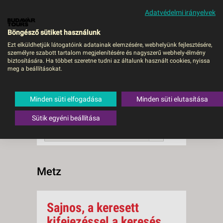
Adatvédelmi irányelvek
MENÜ
Böngésző sütiket használunk
Ezt elküldhetjük látogatóink adatainak elemzésére, webhelyünk fejlesztésére,
személyre szabott tartalom megjelenítésére és nagyszerű webhely-élmény
Metz
biztosítására. Ha többet szeretne tudni az általunk használt cookies, nyissa
meg a beállításokat.
0 db a keresésnek
Összesen
megfelelő utazást
találtunk.
Minden süti elfogadása
Minden süti elutasítása
A keresővel tovább szűkítheti a
találati listát!
Sütik egyéni beállítása
RENDEZÉS:
Ár szerint növekvő
Metz
Sajnos, a keresett
kifejezéssel a keresés