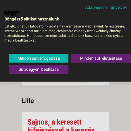
Adatvédelmi irányelvek
MENÜ
Böngésző sütiket használunk
Ezt elküldhetjük látogatóink adatainak elemzésére, webhelyünk fejlesztésére,
személyre szabott tartalom megjelenítésére és nagyszerű webhely-élmény
Lille
biztosítására. Ha többet szeretne tudni az általunk használt cookies, nyissa
meg a beállításokat.
0 db a keresésnek
Összesen
megfelelő utazást
találtunk.
Minden süti elfogadása
Minden süti elutasítása
A keresővel tovább szűkítheti a
találati listát!
Sütik egyéni beállítása
RENDEZÉS:
Ár szerint növekvő
Lille
Sajnos, a keresett
kifejezéssel a keresés