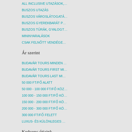
ALL INCLUSIVE UTAZÁSOK, NYARALÁSOK
BUSZOS UTAZÁS
BUSZOS VÁROSLÁTOGATÁSOK
BUSZOS GYEREKBARÁT PROGRAMOK
BUSZOS TÚRÁK, GYALOGTÚRÁK
MININYARALÁSOK
CSAK FELNŐTT VENDÉGEKET FOGADÓ SZÁLLÁSOK
Ár szerint
BUDAVÁR TOURS MINDEN AKCIÓS ÚT
BUDAVÁR TOURS FIRST MINUTE AKCIÓS UTAK
BUDAVÁR TOURS LAST MINUTE AKCIÓS UTAK
50 000 FT/FŐ ALATT
50 000 - 100 000 FT/FŐ KÖZÖTT
100 000 - 150 000 FT/FŐ KÖZÖTT
150 000 - 200 000 FT/FŐ KÖZÖTT
200 000 - 300 000 FT/FŐ KÖZÖTT
300 000 FT/FŐ FELETT
LUXUS- ÉS KÜLÖNLEGES UTAK
Kedvenc útjaink