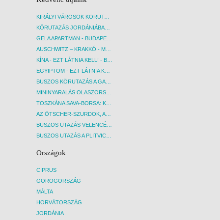
KIRÁLYI VÁROSOK KÖRUTAZÁS KÖZVETLEN REPÜLŐJÁRATTAL - BUDAPEST, REPÜLŐ
KÖRUTAZÁS JORDÁNIÁBAN, HOLT-TENGERI PIHENÉSSEL - BUDAPEST, REPÜLŐ
GELA APARTMAN - BUDAPEST, REPÜLŐ
AUSCHWITZ – KRAKKÓ - MEGRÁZÓ IDŐUTAZÁS! - BUDAPEST, BUSZ
KÍNA - EZT LÁTNIA KELL! - BUDAPEST, REPÜLŐ
EGYIPTOM - EZT LÁTNIA KELL! - BUDAPEST, REPÜLŐ
BUSZOS KÖRUTAZÁS A GARDA-TÓ KÖRNYÉKÉN - BUDAPEST, BUSZ
MININYARALÁS OLASZORSZÁGBAN: ÉSZAK-OLASZ GYÖNGYSZEMEK NYOMÁBAN - BUDAPEST, BUSZ
TOSZKÁNA SAVA-BORSA: KÓSTOLÓK ÉS KULTURÁLIS UTAZÁS - BUDAPEST, BUSZ
AZ ÖTSCHER-SZURDOK, AUSZTRIA GRAND CANYONJA - BUDAPEST, BUSZ
BUSZOS UTAZÁS VELENCÉBE - BUDAPEST, BUSZ
BUSZOS UTAZÁS A PLITVICEI-TAVAK NEMZETI PARKBA - BUDAPEST, BUSZ
Országok
CIPRUS
GÖRÖGORSZÁG
MÁLTA
HORVÁTORSZÁG
JORDÁNIA