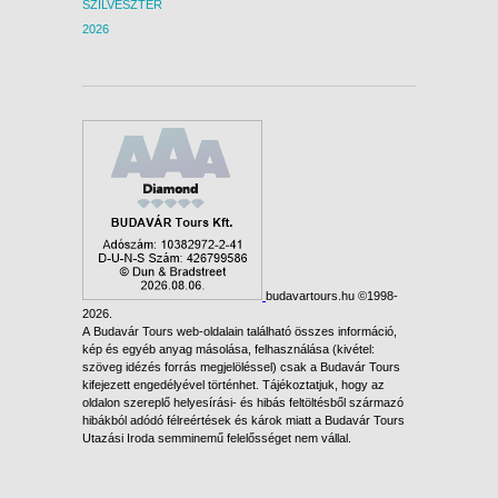
SZILVESZTER
2026
budavartours.hu ©1998-
2026.
A Budavár Tours web-oldalain található összes információ,
kép és egyéb anyag másolása, felhasználása (kivétel:
szöveg idézés forrás megjelöléssel) csak a Budavár Tours
kifejezett engedélyével történhet. Tájékoztatjuk, hogy az
oldalon szereplő helyesírási- és hibás feltöltésből származó
hibákból adódó félreértések és károk miatt a Budavár Tours
Utazási Iroda semminemű felelősséget nem vállal.