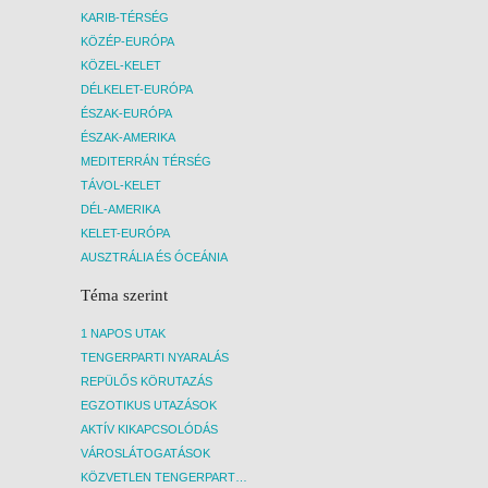
KARIB-TÉRSÉG
KÖZÉP-EURÓPA
KÖZEL-KELET
DÉLKELET-EURÓPA
ÉSZAK-EURÓPA
ÉSZAK-AMERIKA
MEDITERRÁN TÉRSÉG
TÁVOL-KELET
DÉL-AMERIKA
KELET-EURÓPA
AUSZTRÁLIA ÉS ÓCEÁNIA
Téma szerint
1 NAPOS UTAK
TENGERPARTI NYARALÁS
REPÜLŐS KÖRUTAZÁS
EGZOTIKUS UTAZÁSOK
AKTÍV KIKAPCSOLÓDÁS
VÁROSLÁTOGATÁSOK
KÖZVETLEN TENGERPARTI SZÁLLÁSOK