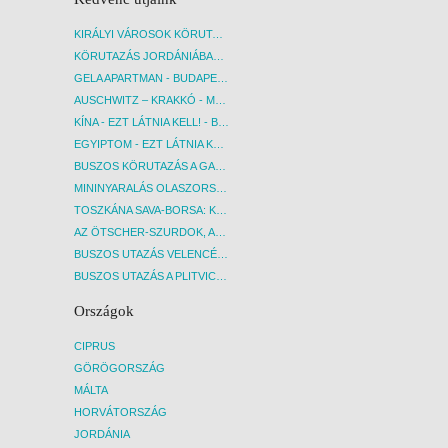
KIRÁLYI VÁROSOK KÖRUTAZÁS KÖZVETLEN REPÜLŐJÁRATTAL - BUDAPEST, REPÜLŐ
KÖRUTAZÁS JORDÁNIÁBAN, HOLT-TENGERI PIHENÉSSEL - BUDAPEST, REPÜLŐ
GELA APARTMAN - BUDAPEST, REPÜLŐ
AUSCHWITZ – KRAKKÓ - MEGRÁZÓ IDŐUTAZÁS! - BUDAPEST, BUSZ
KÍNA - EZT LÁTNIA KELL! - BUDAPEST, REPÜLŐ
EGYIPTOM - EZT LÁTNIA KELL! - BUDAPEST, REPÜLŐ
BUSZOS KÖRUTAZÁS A GARDA-TÓ KÖRNYÉKÉN - BUDAPEST, BUSZ
MININYARALÁS OLASZORSZÁGBAN: ÉSZAK-OLASZ GYÖNGYSZEMEK NYOMÁBAN - BUDAPEST, BUSZ
TOSZKÁNA SAVA-BORSA: KÓSTOLÓK ÉS KULTURÁLIS UTAZÁS - BUDAPEST, BUSZ
AZ ÖTSCHER-SZURDOK, AUSZTRIA GRAND CANYONJA - BUDAPEST, BUSZ
BUSZOS UTAZÁS VELENCÉBE - BUDAPEST, BUSZ
BUSZOS UTAZÁS A PLITVICEI-TAVAK NEMZETI PARKBA - BUDAPEST, BUSZ
Országok
CIPRUS
GÖRÖGORSZÁG
MÁLTA
HORVÁTORSZÁG
JORDÁNIA