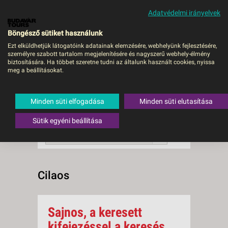
Adatvédelmi irányelvek
MENÜ
Böngésző sütiket használunk
Ezt elküldhetjük látogatóink adatainak elemzésére, webhelyünk fejlesztésére,
személyre szabott tartalom megjelenítésére és nagyszerű webhely-élmény
Cilaos
biztosítására. Ha többet szeretne tudni az általunk használt cookies, nyissa
meg a beállításokat.
0 db a keresésnek
Összesen
megfelelő utazást
találtunk.
Minden süti elfogadása
Minden süti elutasítása
A keresővel tovább szűkítheti a
találati listát!
Sütik egyéni beállítása
RENDEZÉS:
Ár szerint növekvő
Cilaos
Sajnos, a keresett
kifejezéssel a keresés