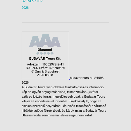
SZILVESZTER
2026
budavartours.hu ©1998-
2026.
A Budavár Tours web-oldalain található összes információ,
kép és egyéb anyag másolása, felhasználása (kivétel:
szöveg idézés forrás megjelöléssel) csak a Budavár Tours
kifejezett engedélyével történhet. Tájékoztatjuk, hogy az
oldalon szereplő helyesírási- és hibás feltöltésből származó
hibákból adódó félreértések és károk miatt a Budavár Tours
Utazási Iroda semminemű felelősséget nem vállal.