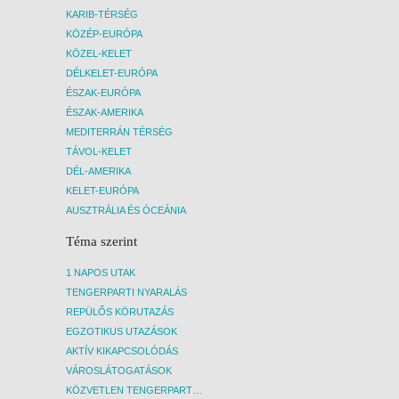
KARIB-TÉRSÉG
KÖZÉP-EURÓPA
KÖZEL-KELET
DÉLKELET-EURÓPA
ÉSZAK-EURÓPA
ÉSZAK-AMERIKA
MEDITERRÁN TÉRSÉG
TÁVOL-KELET
DÉL-AMERIKA
KELET-EURÓPA
AUSZTRÁLIA ÉS ÓCEÁNIA
Téma szerint
1 NAPOS UTAK
TENGERPARTI NYARALÁS
REPÜLŐS KÖRUTAZÁS
EGZOTIKUS UTAZÁSOK
AKTÍV KIKAPCSOLÓDÁS
VÁROSLÁTOGATÁSOK
KÖZVETLEN TENGERPARTI SZÁLLÁSOK