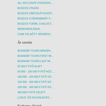
ALL INCLUSIVE UTAZÁSOK, NYARALÁSOK
BUSZOS UTAZÁS
BUSZOS VÁROSLÁTOGATÁSOK
BUSZOS GYEREKBARÁT PROGRAMOK
BUSZOS TÚRÁK, GYALOGTÚRÁK
MININYARALÁSOK
CSAK FELNŐTT VENDÉGEKET FOGADÓ SZÁLLÁSOK
Ár szerint
BUDAVÁR TOURS MINDEN AKCIÓS ÚT
BUDAVÁR TOURS FIRST MINUTE AKCIÓS UTAK
BUDAVÁR TOURS LAST MINUTE AKCIÓS UTAK
50 000 FT/FŐ ALATT
50 000 - 100 000 FT/FŐ KÖZÖTT
100 000 - 150 000 FT/FŐ KÖZÖTT
150 000 - 200 000 FT/FŐ KÖZÖTT
200 000 - 300 000 FT/FŐ KÖZÖTT
300 000 FT/FŐ FELETT
LUXUS- ÉS KÜLÖNLEGES UTAK
Kedvenc útjaink