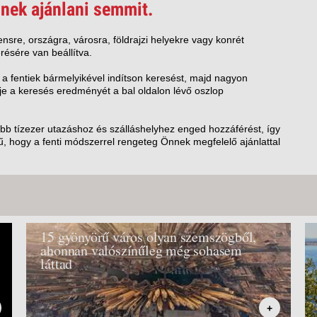
VETLEN
nek ajánlani semmit.
GERPARTI
LLÁSOK
nsre, országra, városra, földrajzi helyekre vagy konrét
résére van beállítva.
LLODÁK
SZDÁVAL
 a fentiek bármelyikével indítson keresést, majd nagyon
e a keresés eredményét a bal oldalon lévő oszlop
AVÁR TOURS
ZÁSOK
öbb tízezer utazáshoz és szálláshelyhez enged hozzáférést, így
, hogy a fenti módszerrel rengeteg Önnek megfelelő ajánlattal
15 gyönyörű város olyan szemszögből,
ahonnan valószínűleg még sohasem
láttad
+