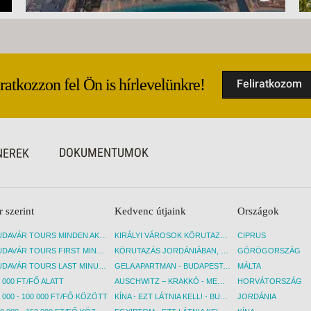
Iratkozzon fel Ön is hírlevelünkre!
Feliratkozom
DOKUMENTUMOK
NEREK
r szerint
Kedvenc útjaink
Országok
BUDAVÁR TOURS MINDEN AKCIÓS ÚT
KIRÁLYI VÁROSOK KÖRUTAZÁS KÖZVETLEN REPÜLŐJÁRATTAL - BUDAPEST, REPÜLŐ
CIPRUS
BUDAVÁR TOURS FIRST MINUTE AKCIÓS UTAK
KÖRUTAZÁS JORDÁNIÁBAN, HOLT-TENGERI PIHENÉSSEL - BUDAPEST, REPÜLŐ
GÖRÖGORSZÁG
BUDAVÁR TOURS LAST MINUTE AKCIÓS UTAK
GELA APARTMAN - BUDAPEST, REPÜLŐ
MÁLTA
 000 FT/FŐ ALATT
AUSCHWITZ – KRAKKÓ - MEGRÁZÓ IDŐUTAZÁS! - BUDAPEST, BUSZ
HORVÁTORSZÁG
 000 - 100 000 FT/FŐ KÖZÖTT
KÍNA - EZT LÁTNIA KELL! - BUDAPEST, REPÜLŐ
JORDÁNIA