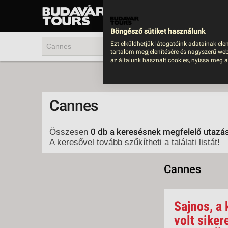
UTAZÁS
LAST MINUTE NYAR
Böngésző sütiket használunk
202
Ezt elküldhetjük látogatóink adatainak ele
tartalom megjelenítésére és nagyszerű web
BUS
az általunk használt cookies, nyissa meg a
TEN
ÜDÜ
Cannes
KÖR
CSA
0 db a keresésnek megfelelő utazá
Összesen
A keresővel tovább szűkítheti a találati listát!
UTA
IND
Cannes
AKT
EGZ
Sajnos, a 
VÁR
volt siker