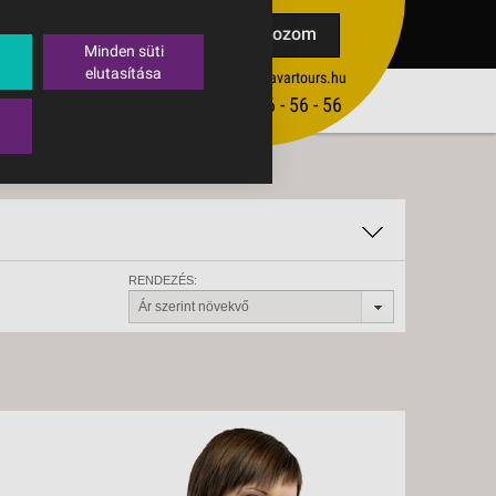
TAK
Feliratkozom
Minden süti
elutasítása
ertekesites@budavartours.hu
TIPPEK
(+36­ 1) 3 - 56 - 56 - 56
VISSZAJELZÉS KÜLDÉSE
RENDEZÉS:
Ár szerint növekvő