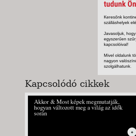
KÖZ
tudunk Ön
TEN
SZÁ
Keresőnk kontine
szálláshelyek elé
SZÁ
CSÚ
Javasoljuk, hogy
egyszerűen szűrj
BUD
kapcsolóival!
UTA
Mivel oldalunk t
nagyon valószínű
szolgálhatunk.
Kapcsolódó cikkek
Akkor & Most képek megmutatják,
hogyan változott meg a világ az idők
során
+