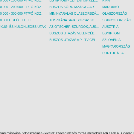
100 000 - 150 000 FT/FŐ KÖZÖTT
EGYIPTOM - EZT LÁTNIA KELL! - BUDAPEST, REPÜLŐ
KÍNA
150 000 - 200 000 FT/FŐ KÖZÖTT
BUSZOS KÖRUTAZÁS A GARDA-TÓ KÖRNYÉKÉN - BUDAPEST, BUSZ
MAROKKÓ
200 000 - 300 000 FT/FŐ KÖZÖTT
MININYARALÁS OLASZORSZÁGBAN: ÉSZAK-OLASZ GYÖNGYSZEMEK NYOMÁBAN - BUDAPEST, BUSZ
OLASZORSZÁG
0 000 FT/FŐ FELETT
TOSZKÁNA SAVA-BORSA: KÓSTOLÓK ÉS KULTURÁLIS UTAZÁS - BUDAPEST, BUSZ
SPANYOLORSZÁG
UXUS- ÉS KÜLÖNLEGES UTAK
AZ ÖTSCHER-SZURDOK, AUSZTRIA GRAND CANYONJA - BUDAPEST, BUSZ
AUSZTRIA
BUSZOS UTAZÁS VELENCÉBE - BUDAPEST, BUSZ
EGYIPTOM
BUSZOS UTAZÁS A PLITVICEI-TAVAK NEMZETI PARKBA - BUDAPEST, BUSZ
SZLOVÉNIA
MAGYARORSZÁG
PORTUGÁLIA
ag másolása, felhasználása (kivétel: szöveg idézés forrás megjelöléssel) csak a Budavár To