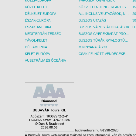
KÖZÉP-EURÓPA
VÁROSLÁTOGATÁSOK
KÖZEL-KELET
KÖZVETLEN TENGERPARTI SZÁLLÁSOK
DÉLKELET-EURÓPA
ALL INCLUSIVE UTAZÁSOK, NYARALÁSOK
ÉSZAK-EURÓPA
BUSZOS UTAZÁS
30
ÉSZAK-AMERIKA
BUSZOS VÁROSLÁTOGATÁSOK
L
MEDITERRÁN TÉRSÉG
BUSZOS GYEREKBARÁT PROGRAMOK
TÁVOL-KELET
BUSZOS TÚRÁK, GYALOGTÚRÁK
DÉL-AMERIKA
MININYARALÁSOK
KELET-EURÓPA
CSAK FELNŐTT VENDÉGEKET FOGADÓ SZÁLLÁSOK
AUSZTRÁLIA ÉS ÓCEÁNIA
budavartours.hu ©1998-2026.
A Budavár Tours web-oldalain található összes információ, kép és egyéb any