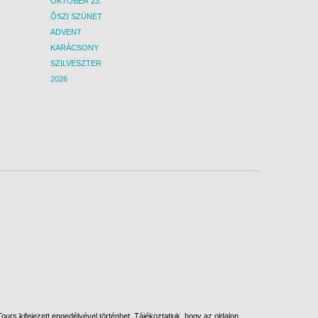
OKTÓBER 23.
ŐSZI SZÜNET
ADVENT
KARÁCSONY
SZILVESZTER
2026
urs kifejezett engedélyével történhet. Tájékoztatjuk, hogy az oldalon