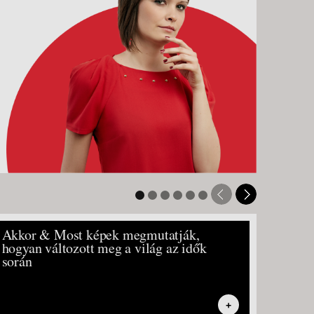
Akkor & Most képek megmutatják,
15 gyö
hogyan változott meg a világ az idők
ahonn
során
láttad
+