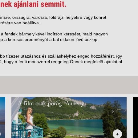
VETLEN
nek ajánlani semmit.
GERPARTI
LLÁSOK
nsre, országra, városra, földrajzi helyekre vagy konrét
résére van beállítva.
LLODÁK
SZDÁVAL
 a fentiek bármelyikével indítson keresést, majd nagyon
e a keresés eredményét a bal oldalon lévő oszlop
AVÁR TOURS
ZÁSOK
öbb tízezer utazáshoz és szálláshelyhez enged hozzáférést, így
, hogy a fenti módszerrel rengeteg Önnek megfelelő ajánlattal
A film csak pörög: Annecy
+