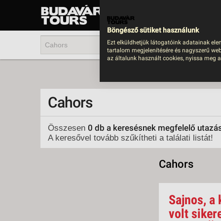
UTAZÁS
LAST MINUTE NYAR
Böngésző sütiket használunk
202
Ezt elküldhetjük látogatóink adatainak ele
tartalom megjelenítésére és nagyszerű web
BUS
az általunk használt cookies, nyissa meg a
TEN
ÜDÜ
Cahors
KÖR
CSA
0 db a keresésnek megfelelő utazá
Összesen
A keresővel tovább szűkítheti a találati listát!
UTA
IND
Cahors
AKT
EGZ
Sajnos, a 
VÁR
volt siker