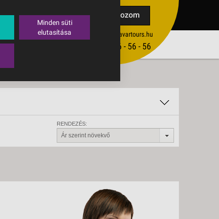
TAK
Feliratkozom
Minden süti
elutasítása
ertekesites@budavartours.hu
TIPPEK
(+36­ 1) 3 - 56 - 56 - 56
VISSZAJELZÉS KÜLDÉSE
RENDEZÉS:
Ár szerint növekvő