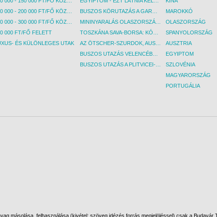
100 000 - 150 000 FT/FŐ KÖZÖTT
EGYIPTOM - EZT LÁTNIA KELL! - BUDAPEST, REPÜLŐ
KÍNA
150 000 - 200 000 FT/FŐ KÖZÖTT
BUSZOS KÖRUTAZÁS A GARDA-TÓ KÖRNYÉKÉN - BUDAPEST, BUSZ
MAROKKÓ
200 000 - 300 000 FT/FŐ KÖZÖTT
MININYARALÁS OLASZORSZÁGBAN: ÉSZAK-OLASZ GYÖNGYSZEMEK NYOMÁBAN - BUDAPEST, BUSZ
OLASZORSZÁG
0 000 FT/FŐ FELETT
TOSZKÁNA SAVA-BORSA: KÓSTOLÓK ÉS KULTURÁLIS UTAZÁS - BUDAPEST, BUSZ
SPANYOLORSZÁG
UXUS- ÉS KÜLÖNLEGES UTAK
AZ ÖTSCHER-SZURDOK, AUSZTRIA GRAND CANYONJA - BUDAPEST, BUSZ
AUSZTRIA
BUSZOS UTAZÁS VELENCÉBE - BUDAPEST, BUSZ
EGYIPTOM
BUSZOS UTAZÁS A PLITVICEI-TAVAK NEMZETI PARKBA - BUDAPEST, BUSZ
SZLOVÉNIA
MAGYARORSZÁG
PORTUGÁLIA
ag másolása, felhasználása (kivétel: szöveg idézés forrás megjelöléssel) csak a Budavár To