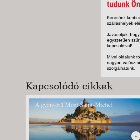
KÖZ
tudunk Ön
TEN
SZÁ
Keresőnk kontine
szálláshelyek elé
SZÁ
CSÚ
Javasoljuk, hogy
egyszerűen szűrj
BUD
kapcsolóival!
UTA
Mivel oldalunk t
nagyon valószínű
szolgálhatunk.
Kapcsolódó cikkek
A gyönyörű Mont Saint-Michel
+