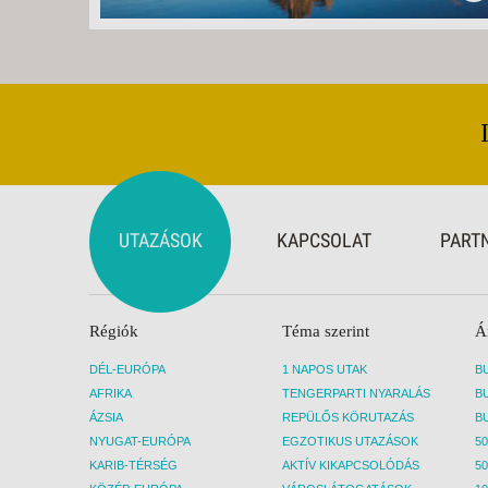
UTAZÁSOK
KAPCSOLAT
PART
Régiók
Téma szerint
Á
DÉL-EURÓPA
1 NAPOS UTAK
AFRIKA
TENGERPARTI NYARALÁS
ÁZSIA
REPÜLŐS KÖRUTAZÁS
NYUGAT-EURÓPA
EGZOTIKUS UTAZÁSOK
50
KARIB-TÉRSÉG
AKTÍV KIKAPCSOLÓDÁS
50