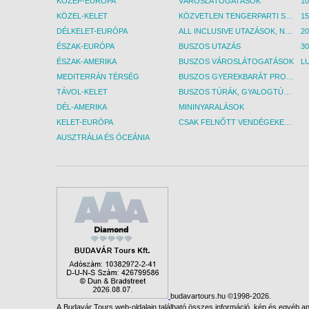
KÖZÉP-EURÓPA
VÁROSLÁTOGATÁSOK
KÖZEL-KELET
KÖZVETLEN TENGERPARTI SZÁLLÁSOK
DÉLKELET-EURÓPA
ALL INCLUSIVE UTAZÁSOK, NYARALÁSOK
ÉSZAK-EURÓPA
BUSZOS UTAZÁS
30
ÉSZAK-AMERIKA
BUSZOS VÁROSLÁTOGATÁSOK
L
MEDITERRÁN TÉRSÉG
BUSZOS GYEREKBARÁT PROGRAMOK
TÁVOL-KELET
BUSZOS TÚRÁK, GYALOGTÚRÁK
DÉL-AMERIKA
MININYARALÁSOK
KELET-EURÓPA
CSAK FELNŐTT VENDÉGEKET FOGADÓ SZÁLLÁSOK
AUSZTRÁLIA ÉS ÓCEÁNIA
budavartours.hu ©1998-2026.
A Budavár Tours web-oldalain található összes információ, kép és egyéb any