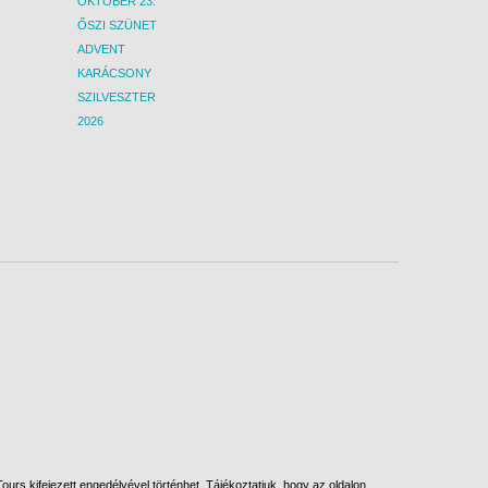
OKTÓBER 23.
ŐSZI SZÜNET
ADVENT
KARÁCSONY
SZILVESZTER
2026
urs kifejezett engedélyével történhet. Tájékoztatjuk, hogy az oldalon