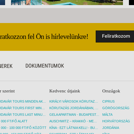
Iratkozzon fel Ön is hírlevelünkre!
Feliratkozom
DOKUMENTUMOK
NEREK
r szerint
Kedvenc útjaink
Országok
BUDAVÁR TOURS MINDEN AKCIÓS ÚT
KIRÁLYI VÁROSOK KÖRUTAZÁS KÖZVETLEN REPÜLŐJÁRATTAL - BUDAPEST, REPÜLŐ
CIPRUS
BUDAVÁR TOURS FIRST MINUTE AKCIÓS UTAK
KÖRUTAZÁS JORDÁNIÁBAN, HOLT-TENGERI PIHENÉSSEL - BUDAPEST, REPÜLŐ
GÖRÖGORSZÁG
BUDAVÁR TOURS LAST MINUTE AKCIÓS UTAK
GELA APARTMAN - BUDAPEST, REPÜLŐ
MÁLTA
 000 FT/FŐ ALATT
AUSCHWITZ – KRAKKÓ - MEGRÁZÓ IDŐUTAZÁS! - BUDAPEST, BUSZ
HORVÁTORSZÁG
 000 - 100 000 FT/FŐ KÖZÖTT
KÍNA - EZT LÁTNIA KELL! - BUDAPEST, REPÜLŐ
JORDÁNIA