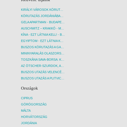
KIRÁLYI VÁROSOK KÖRUTAZÁS KÖZVETLEN REPÜLŐJÁRATTAL - BUDAPEST, REPÜLŐ
KÖRUTAZÁS JORDÁNIÁBAN, HOLT-TENGERI PIHENÉSSEL - BUDAPEST, REPÜLŐ
GELA APARTMAN - BUDAPEST, REPÜLŐ
AUSCHWITZ – KRAKKÓ - MEGRÁZÓ IDŐUTAZÁS! - BUDAPEST, BUSZ
KÍNA - EZT LÁTNIA KELL! - BUDAPEST, REPÜLŐ
EGYIPTOM - EZT LÁTNIA KELL! - BUDAPEST, REPÜLŐ
BUSZOS KÖRUTAZÁS A GARDA-TÓ KÖRNYÉKÉN - BUDAPEST, BUSZ
MININYARALÁS OLASZORSZÁGBAN: ÉSZAK-OLASZ GYÖNGYSZEMEK NYOMÁBAN - BUDAPEST, BUSZ
TOSZKÁNA SAVA-BORSA: KÓSTOLÓK ÉS KULTURÁLIS UTAZÁS - BUDAPEST, BUSZ
AZ ÖTSCHER-SZURDOK, AUSZTRIA GRAND CANYONJA - BUDAPEST, BUSZ
BUSZOS UTAZÁS VELENCÉBE - BUDAPEST, BUSZ
BUSZOS UTAZÁS A PLITVICEI-TAVAK NEMZETI PARKBA - BUDAPEST, BUSZ
Országok
CIPRUS
GÖRÖGORSZÁG
MÁLTA
HORVÁTORSZÁG
JORDÁNIA