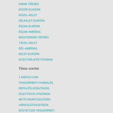
KARIB-TÉRSÉG
KÖZÉP-EURÓPA
KÖZEL-KELET
DÉLKELET-EURÓPA
ÉSZAK-EURÓPA
ÉSZAK-AMERIKA
MEDITERRÁN TÉRSÉG
TÁVOL-KELET
DÉL-AMERIKA
KELET-EURÓPA
AUSZTRÁLIA ÉS ÓCEÁNIA
Téma szerint
1 NAPOS UTAK
TENGERPARTI NYARALÁS
REPÜLŐS KÖRUTAZÁS
EGZOTIKUS UTAZÁSOK
AKTÍV KIKAPCSOLÓDÁS
VÁROSLÁTOGATÁSOK
KÖZVETLEN TENGERPARTI SZÁLLÁSOK