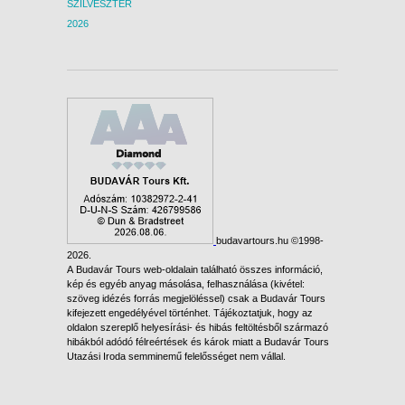
SZILVESZTER
2026
budavartours.hu ©1998-
2026.
A Budavár Tours web-oldalain található összes információ,
kép és egyéb anyag másolása, felhasználása (kivétel:
szöveg idézés forrás megjelöléssel) csak a Budavár Tours
kifejezett engedélyével történhet. Tájékoztatjuk, hogy az
oldalon szereplő helyesírási- és hibás feltöltésből származó
hibákból adódó félreértések és károk miatt a Budavár Tours
Utazási Iroda semminemű felelősséget nem vállal.