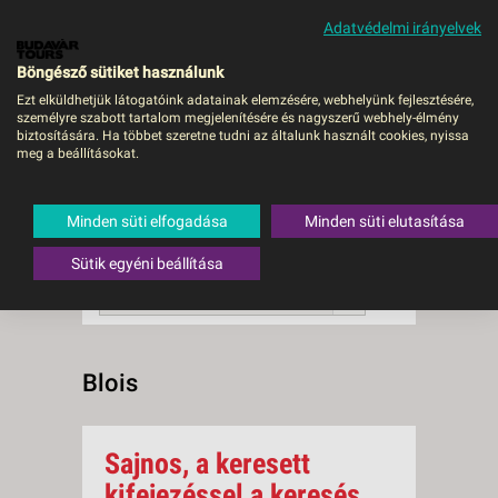
Adatvédelmi irányelvek
MENÜ
Böngésző sütiket használunk
Ezt elküldhetjük látogatóink adatainak elemzésére, webhelyünk fejlesztésére,
személyre szabott tartalom megjelenítésére és nagyszerű webhely-élmény
Blois
biztosítására. Ha többet szeretne tudni az általunk használt cookies, nyissa
meg a beállításokat.
0 db a keresésnek
Összesen
megfelelő utazást
találtunk.
Minden süti elfogadása
Minden süti elutasítása
A keresővel tovább szűkítheti a
találati listát!
Sütik egyéni beállítása
RENDEZÉS:
Ár szerint növekvő
Blois
Sajnos, a keresett
kifejezéssel a keresés