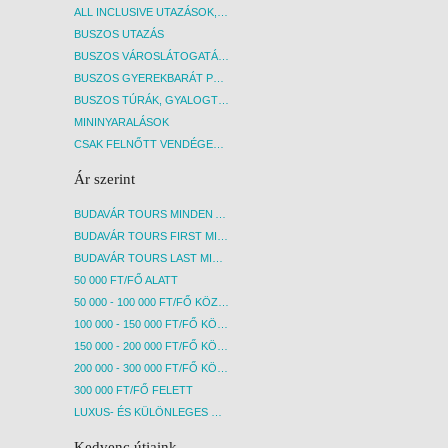
ALL INCLUSIVE UTAZÁSOK, NYARALÁSOK
BUSZOS UTAZÁS
BUSZOS VÁROSLÁTOGATÁSOK
BUSZOS GYEREKBARÁT PROGRAMOK
BUSZOS TÚRÁK, GYALOGTÚRÁK
MININYARALÁSOK
CSAK FELNŐTT VENDÉGEKET FOGADÓ SZÁLLÁSOK
Ár szerint
BUDAVÁR TOURS MINDEN AKCIÓS ÚT
BUDAVÁR TOURS FIRST MINUTE AKCIÓS UTAK
BUDAVÁR TOURS LAST MINUTE AKCIÓS UTAK
50 000 FT/FŐ ALATT
50 000 - 100 000 FT/FŐ KÖZÖTT
100 000 - 150 000 FT/FŐ KÖZÖTT
150 000 - 200 000 FT/FŐ KÖZÖTT
200 000 - 300 000 FT/FŐ KÖZÖTT
300 000 FT/FŐ FELETT
LUXUS- ÉS KÜLÖNLEGES UTAK
Kedvenc útjaink