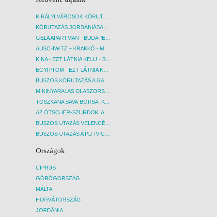
KIRÁLYI VÁROSOK KÖRUTAZÁS KÖZVETLEN REPÜLŐJÁRATTAL - BUDAPEST, REPÜLŐ
KÖRUTAZÁS JORDÁNIÁBAN, HOLT-TENGERI PIHENÉSSEL - BUDAPEST, REPÜLŐ
GELA APARTMAN - BUDAPEST, REPÜLŐ
AUSCHWITZ – KRAKKÓ - MEGRÁZÓ IDŐUTAZÁS! - BUDAPEST, BUSZ
KÍNA - EZT LÁTNIA KELL! - BUDAPEST, REPÜLŐ
EGYIPTOM - EZT LÁTNIA KELL! - BUDAPEST, REPÜLŐ
BUSZOS KÖRUTAZÁS A GARDA-TÓ KÖRNYÉKÉN - BUDAPEST, BUSZ
MININYARALÁS OLASZORSZÁGBAN: ÉSZAK-OLASZ GYÖNGYSZEMEK NYOMÁBAN - BUDAPEST, BUSZ
TOSZKÁNA SAVA-BORSA: KÓSTOLÓK ÉS KULTURÁLIS UTAZÁS - BUDAPEST, BUSZ
AZ ÖTSCHER-SZURDOK, AUSZTRIA GRAND CANYONJA - BUDAPEST, BUSZ
BUSZOS UTAZÁS VELENCÉBE - BUDAPEST, BUSZ
BUSZOS UTAZÁS A PLITVICEI-TAVAK NEMZETI PARKBA - BUDAPEST, BUSZ
Országok
CIPRUS
GÖRÖGORSZÁG
MÁLTA
HORVÁTORSZÁG
JORDÁNIA