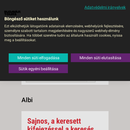
Adatvédelmi irányelvek
MENÜ
Böngésző sütiket használunk
Ezt elküldhetjük látogatóink adatainak elemzésére, webhelyünk fejlesztésére,
személyre szabott tartalom megjelenítésére és nagyszerű webhely-élmény
Albi
biztosítására. Ha többet szeretne tudni az általunk használt cookies, nyissa
meg a beállításokat.
0 db a keresésnek
Összesen
megfelelő utazást
találtunk.
Minden süti elfogadása
Minden süti elutasítása
A keresővel tovább szűkítheti a
találati listát!
Sütik egyéni beállítása
RENDEZÉS:
Ár szerint növekvő
Albi
Sajnos, a keresett
kifejezéssel a keresés