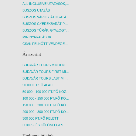
ALL INCLUSIVE UTAZÁSOK, NYARALÁSOK
BUSZOS UTAZÁS
BUSZOS VÁROSLÁTOGATÁSOK
BUSZOS GYEREKBARÁT PROGRAMOK
BUSZOS TÚRÁK, GYALOGTÚRÁK
MININYARALÁSOK
CSAK FELNŐTT VENDÉGEKET FOGADÓ SZÁLLÁSOK
Ár szerint
BUDAVÁR TOURS MINDEN AKCIÓS ÚT
BUDAVÁR TOURS FIRST MINUTE AKCIÓS UTAK
BUDAVÁR TOURS LAST MINUTE AKCIÓS UTAK
50 000 FT/FŐ ALATT
50 000 - 100 000 FT/FŐ KÖZÖTT
100 000 - 150 000 FT/FŐ KÖZÖTT
150 000 - 200 000 FT/FŐ KÖZÖTT
200 000 - 300 000 FT/FŐ KÖZÖTT
300 000 FT/FŐ FELETT
LUXUS- ÉS KÜLÖNLEGES UTAK
Kedvenc útjaink