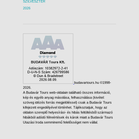
SZILVESZTER
2026
budavartours.hu ©1998-
2026.
A Budavár Tours web-oldalain található összes információ,
kép és egyéb anyag másolása, felhasználása (kivétel:
szöveg idézés forrás megjelöléssel) csak a Budavár Tours
kifejezett engedélyével történhet. Tájékoztatjuk, hogy az
oldalon szereplő helyesírási- és hibás feltöltésből származó
hibákból adódó félreértések és károk miatt a Budavár Tours
Utazási Iroda semminemű felelősséget nem vállal.