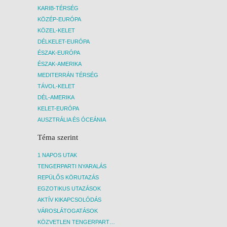
KARIB-TÉRSÉG
KÖZÉP-EURÓPA
KÖZEL-KELET
DÉLKELET-EURÓPA
ÉSZAK-EURÓPA
ÉSZAK-AMERIKA
MEDITERRÁN TÉRSÉG
TÁVOL-KELET
DÉL-AMERIKA
KELET-EURÓPA
AUSZTRÁLIA ÉS ÓCEÁNIA
Téma szerint
1 NAPOS UTAK
TENGERPARTI NYARALÁS
REPÜLŐS KÖRUTAZÁS
EGZOTIKUS UTAZÁSOK
AKTÍV KIKAPCSOLÓDÁS
VÁROSLÁTOGATÁSOK
KÖZVETLEN TENGERPARTI SZÁLLÁSOK