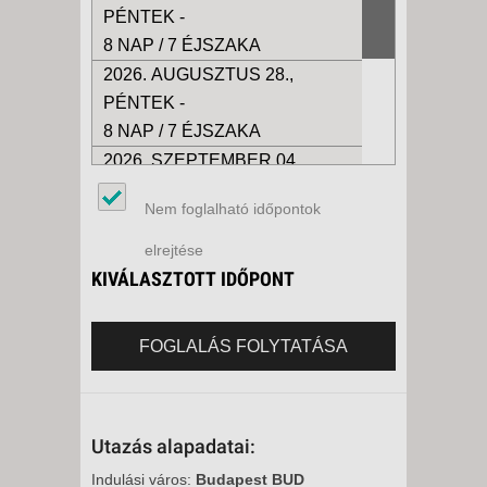
PÉNTEK -
8 NAP / 7 ÉJSZAKA
2026. AUGUSZTUS 28.,
PÉNTEK -
8 NAP / 7 ÉJSZAKA
2026. SZEPTEMBER 04.,
PÉNTEK -
Nem foglalható időpontok
8 NAP / 7 ÉJSZAKA
2026. SZEPTEMBER 11.,
elrejtése
PÉNTEK -
KIVÁLASZTOTT IDŐPONT
8 NAP / 7 ÉJSZAKA
2026. SZEPTEMBER 18.,
FOGLALÁS FOLYTATÁSA
PÉNTEK -
8 NAP / 7 ÉJSZAKA
Utazás alapadatai:
Indulási város:
Budapest BUD