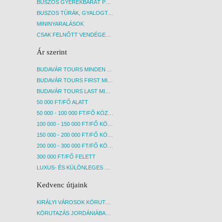
BUSZOS GYEREKBARÁT PROGRAMOK
BUSZOS TÚRÁK, GYALOGTÚRÁK
MININYARALÁSOK
CSAK FELNŐTT VENDÉGEKET FOGADÓ SZÁLLÁSOK
Ár szerint
BUDAVÁR TOURS MINDEN AKCIÓS ÚT
BUDAVÁR TOURS FIRST MINUTE AKCIÓS UTAK
BUDAVÁR TOURS LAST MINUTE AKCIÓS UTAK
50 000 FT/FŐ ALATT
50 000 - 100 000 FT/FŐ KÖZÖTT
100 000 - 150 000 FT/FŐ KÖZÖTT
150 000 - 200 000 FT/FŐ KÖZÖTT
200 000 - 300 000 FT/FŐ KÖZÖTT
300 000 FT/FŐ FELETT
LUXUS- ÉS KÜLÖNLEGES UTAK
Kedvenc útjaink
KIRÁLYI VÁROSOK KÖRUTAZÁS KÖZVETLEN REPÜLŐJÁRATTAL - BUDAPEST, REPÜLŐ
KÖRUTAZÁS JORDÁNIÁBAN, HOLT-TENGERI PIHENÉSSEL - BUDAPEST, REPÜLŐ