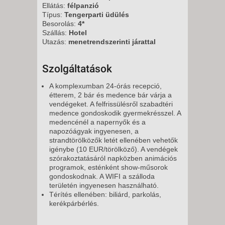
Ellátás:
félpanzió
Típus:
Tengerparti üdülés
Besorolás:
4*
Szállás:
Hotel
Utazás:
menetrendszerinti járattal
Szolgáltatások
A komplexumban 24-órás recepció,
étterem, 2 bár és medence bár várja a
vendégeket. A felfrissülésről szabadtéri
medence gondoskodik gyermekrésszel. A
medencénél a napernyők és a
napozóágyak ingyenesen, a
strandtörölközők letét ellenében vehetők
igénybe (10 EUR/törölköző). A vendégek
szórakoztatásáról napközben animációs
programok, esténként show-műsorok
gondoskodnak. A WIFI a szálloda
területén ingyenesen használható.
Térítés ellenében: biliárd, parkolás,
kerékpárbérlés.