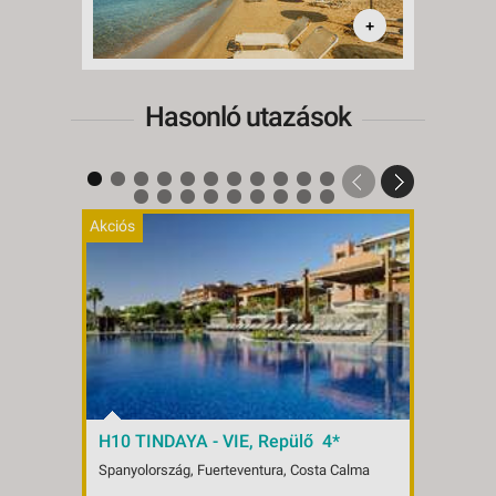
+
Hasonló utazások
Akciós
Akciós
H10 TINDAYA - VIE, Repülő 4*
EREZ
Repü
Spanyolország, Fuerteventura, Costa Calma
Spanyo