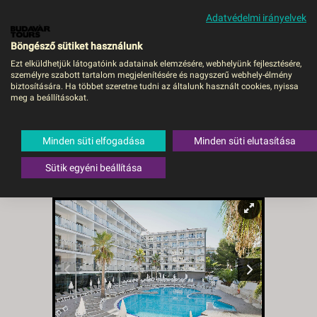
Adatvédelmi irányelvek
MENÜ
Böngésző sütiket használunk
Ezt elküldhetjük látogatóink adatainak elemzésére, webhelyünk fejlesztésére,
személyre szabott tartalom megjelenítésére és nagyszerű webhely-élmény
Hotel Best San
biztosítására. Ha többet szeretne tudni az általunk használt cookies, nyissa
meg a beállításokat.
Francisco**** -FP/TP -
Costa Dorada - Budapest
Minden süti elfogadása
Minden süti elutasítása
BUD, Repülő
Sütik egyéni beállítása
Spanyolország
,
Costa Brava
,
Salou