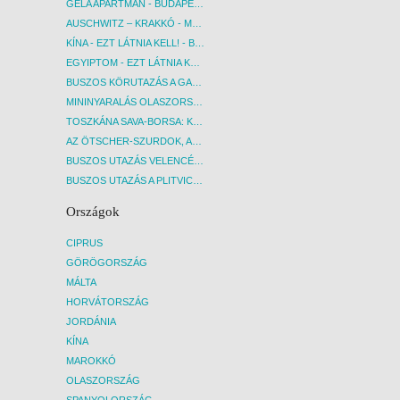
GELA APARTMAN - BUDAPEST, REPÜLŐ
AUSCHWITZ – KRAKKÓ - MEGRÁZÓ IDŐUTAZÁS! - BUDAPEST, BUSZ
KÍNA - EZT LÁTNIA KELL! - BUDAPEST, REPÜLŐ
EGYIPTOM - EZT LÁTNIA KELL! - BUDAPEST, REPÜLŐ
BUSZOS KÖRUTAZÁS A GARDA-TÓ KÖRNYÉKÉN - BUDAPEST, BUSZ
MININYARALÁS OLASZORSZÁGBAN: ÉSZAK-OLASZ GYÖNGYSZEMEK NYOMÁBAN - BUDAPEST, BUSZ
TOSZKÁNA SAVA-BORSA: KÓSTOLÓK ÉS KULTURÁLIS UTAZÁS - BUDAPEST, BUSZ
AZ ÖTSCHER-SZURDOK, AUSZTRIA GRAND CANYONJA - BUDAPEST, BUSZ
BUSZOS UTAZÁS VELENCÉBE - BUDAPEST, BUSZ
BUSZOS UTAZÁS A PLITVICEI-TAVAK NEMZETI PARKBA - BUDAPEST, BUSZ
Országok
CIPRUS
GÖRÖGORSZÁG
MÁLTA
HORVÁTORSZÁG
JORDÁNIA
KÍNA
MAROKKÓ
OLASZORSZÁG
SPANYOLORSZÁG