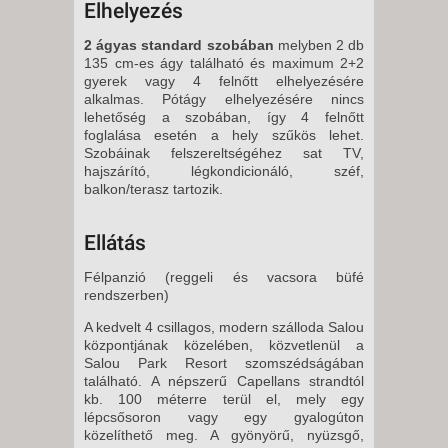
Elhelyezés
2 ágyas standard szobában
melyben 2 db
135 cm-es ágy található és maximum 2+2
gyerek vagy 4 felnőtt elhelyezésére
alkalmas. Pótágy elhelyezésére nincs
lehetőség a szobában, így 4 felnőtt
foglalása esetén a hely szűkös lehet.
Szobáinak felszereltségéhez sat TV,
hajszárító, légkondicionáló, széf,
balkon/terasz tartozik.
Ellátás
Félpanzió (reggeli és vacsora büfé
rendszerben)
A kedvelt 4 csillagos, modern szálloda Salou
központjának közelében, közvetlenül a
Salou Park Resort szomszédságában
található. A népszerű Capellans strandtól
kb. 100 méterre terül el, mely egy
lépcsősoron vagy egy gyalogúton
közelíthető meg. A gyönyörű, nyüzsgő,