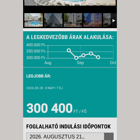
A LEGKEDVEZŐBB ÁRAK ALAKULÁSA:
LEGJOBB ÁR:
2026.08.28
- 8 NAP / 7 ÉJ
300 400
FT / FŐ
FOGLALHATÓ INDULÁSI IDŐPONTOK
2026. AUGUSZTUS 21.,