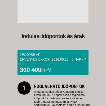
Indulási időpontok és árak
LEGJOBB ÁR
ÉRVÉNYES EKKOR: 2026.08.28 - 8 NAP / 7
ÉJ
300 400
Ft/fő
FOGLALHATÓ IDŐPONTOK
1
A naptár segítségével válassza ki mikor
kíván indulni! A naptár csak a foglalható
időpontokat tartalmazza. Az idősávon
jobbra-balra tud mozogni a nyilak
segítségével, választását pedig a sárga szín