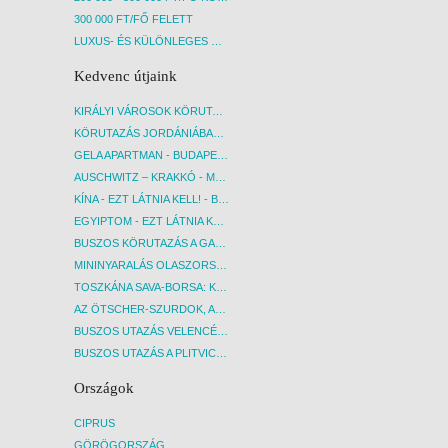
300 000 FT/FŐ FELETT
LUXUS- ÉS KÜLÖNLEGES UTAK
Kedvenc útjaink
KIRÁLYI VÁROSOK KÖRUTAZÁS KÖZVETLEN REPÜLŐJÁRATTAL - BUDAPEST, REPÜLŐ
KÖRUTAZÁS JORDÁNIÁBAN, HOLT-TENGERI PIHENÉSSEL - BUDAPEST, REPÜLŐ
GELA APARTMAN - BUDAPEST, REPÜLŐ
AUSCHWITZ – KRAKKÓ - MEGRÁZÓ IDŐUTAZÁS! - BUDAPEST, BUSZ
KÍNA - EZT LÁTNIA KELL! - BUDAPEST, REPÜLŐ
EGYIPTOM - EZT LÁTNIA KELL! - BUDAPEST, REPÜLŐ
BUSZOS KÖRUTAZÁS A GARDA-TÓ KÖRNYÉKÉN - BUDAPEST, BUSZ
MININYARALÁS OLASZORSZÁGBAN: ÉSZAK-OLASZ GYÖNGYSZEMEK NYOMÁBAN - BUDAPEST, BUSZ
TOSZKÁNA SAVA-BORSA: KÓSTOLÓK ÉS KULTURÁLIS UTAZÁS - BUDAPEST, BUSZ
AZ ÖTSCHER-SZURDOK, AUSZTRIA GRAND CANYONJA - BUDAPEST, BUSZ
BUSZOS UTAZÁS VELENCÉBE - BUDAPEST, BUSZ
BUSZOS UTAZÁS A PLITVICEI-TAVAK NEMZETI PARKBA - BUDAPEST, BUSZ
Országok
CIPRUS
GÖRÖGORSZÁG