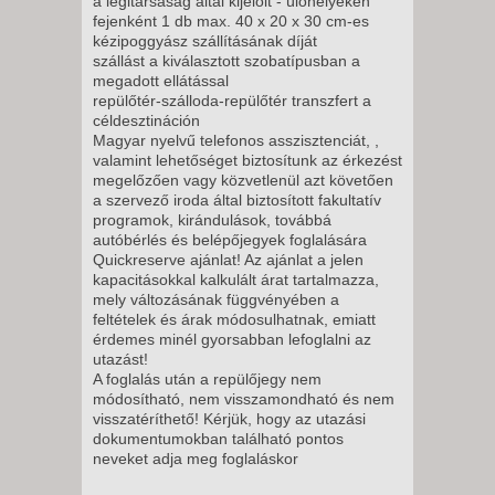
8 NAP / 7 ÉJSZAKA
a légitársaság által kijelölt - ülőhelyeken
fejenként 1 db max. 40 x 20 x 30 cm-es
2026. OKTÓBER 25.,
kézipoggyász szállításának díját
VASÁRNAP -
szállást a kiválasztott szobatípusban a
megadott ellátással
8 NAP / 7 ÉJSZAKA
repülőtér-szálloda-repülőtér transzfert a
2026. NOVEMBER 01.,
céldesztináción
Magyar nyelvű telefonos asszisztenciát, ,
VASÁRNAP -
valamint lehetőséget biztosítunk az érkezést
8 NAP / 7 ÉJSZAKA
megelőzően vagy közvetlenül azt követően
a szervező iroda által biztosított fakultatív
2026. NOVEMBER 08.,
programok, kirándulások, továbbá
VASÁRNAP -
autóbérlés és belépőjegyek foglalására
Quickreserve ajánlat! Az ajánlat a jelen
8 NAP / 7 ÉJSZAKA
kapacitásokkal kalkulált árat tartalmazza,
2026. NOVEMBER 15.,
mely változásának függvényében a
feltételek és árak módosulhatnak, emiatt
VASÁRNAP -
érdemes minél gyorsabban lefoglalni az
8 NAP / 7 ÉJSZAKA
utazást!
A foglalás után a repülőjegy nem
2026. NOVEMBER 22.,
módosítható, nem visszamondható és nem
VASÁRNAP -
visszatéríthető! Kérjük, hogy az utazási
8 NAP / 7 ÉJSZAKA
dokumentumokban található pontos
neveket adja meg foglaláskor
2026. NOVEMBER 29.,