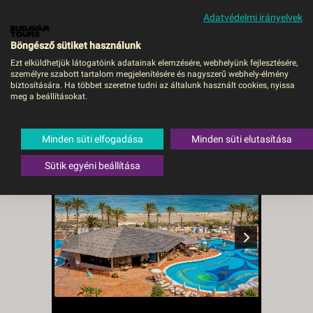
Adatvédelmi irányelvek
MENÜ
Böngésző sütiket használunk
Ezt elküldhetjük látogatóink adatainak elemzésére, webhelyünk fejlesztésére,
személyre szabott tartalom megjelenítésére és nagyszerű webhely-élmény
SBH COSTA CALMA
biztosítására. Ha többet szeretne tudni az általunk használt cookies, nyissa
meg a beállításokat.
PALACE - VIE, Repülő
Spanyolország
,
Fuerteventura
,
Minden süti elfogadása
Minden süti elutasítása
Costa Calma
Sütik egyéni beállítása