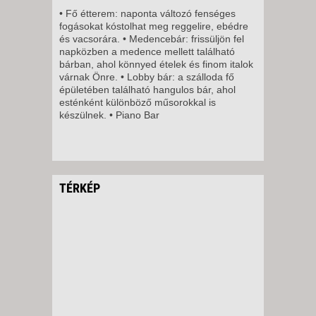
• Fő étterem: naponta változó fenséges
fogásokat kóstolhat meg reggelire, ebédre
és vacsorára. • Medencebár: frissüljön fel
napközben a medence mellett található
bárban, ahol könnyed ételek és finom italok
várnak Önre. • Lobby bár: a szálloda fő
épületében található hangulos bár, ahol
esténként különböző műsorokkal is
készülnek. • Piano Bar
TÉRKÉP