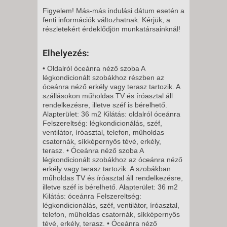
VASÁRNAP -
Figyelem! Más-más indulási dátum esetén a
8 NAP / 7 ÉJSZAKA
fenti információk változhatnak. Kérjük, a
2026. DECEMBER 06.,
részletekért érdeklődjön munkatársainknál!
VASÁRNAP -
Elhelyezés:
8 NAP / 7 ÉJSZAKA
2026. DECEMBER 13.,
• Oldalról óceánra néző szoba A
légkondicionált szobákhoz részben az
VASÁRNAP -
óceánra néző erkély vagy terasz tartozik. A
8 NAP / 7 ÉJSZAKA
szállásokon műholdas TV és íróasztal áll
rendelkezésre, illetve széf is bérelhető.
2026. DECEMBER 20.,
Alapterület: 36 m2 Kilátás: oldalról óceánra
VASÁRNAP -
Felszereltség: légkondicionálás, széf,
ventilátor, íróasztal, telefon, műholdas
8 NAP / 7 ÉJSZAKA
csatornák, síkképernyős tévé, erkély,
2026. DECEMBER 27.,
terasz. • Óceánra néző szoba A
légkondicionált szobákhoz az óceánra néző
VASÁRNAP -
erkély vagy terasz tartozik. A szobákban
8 NAP / 7 ÉJSZAKA
műholdas TV és íróasztal áll rendelkezésre,
illetve széf is bérelhető. Alapterület: 36 m2
2027. JANUÁR 03., VASÁRNAP
Kilátás: óceánra Felszereltség:
-
légkondicionálás, széf, ventilátor, íróasztal,
8 NAP / 7 ÉJSZAKA
telefon, műholdas csatornák, síkképernyős
tévé, erkély, terasz. • Óceánra néző