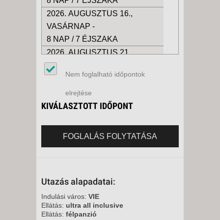
8 NAP / 7 ÉJSZAKA
2026. AUGUSZTUS 16.,
VASÁRNAP -
8 NAP / 7 ÉJSZAKA
2026. AUGUSZTUS 21.,
PÉNTEK -
Nem foglalható időpontok
8 NAP / 7 ÉJSZAKA
2026. AUGUSZTUS 23.,
elrejtése
VASÁRNAP -
KIVÁLASZTOTT IDŐPONT
8 NAP / 7 ÉJSZAKA
2026. AUGUSZTUS 28.,
FOGLALÁS FOLYTATÁSA
PÉNTEK -
8 NAP / 7 ÉJSZAKA
2026. SZEPTEMBER 04.,
Utazás alapadatai:
PÉNTEK -
8 NAP / 7 ÉJSZAKA
Indulási város:
VIE
Ellátás:
ultra all inclusive
2026. SZEPTEMBER 06.,
Ellátás:
félpanzió