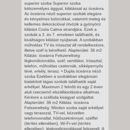
2027. JANUÁR 10., VASÁRNAP
superior szoba Superior szoba
-
kétszemélyes ággyal, kilátással az óceánra.
Az óceánra néző superior szobák elegáns
8 NAP / 7 ÉJSZAKA
és kényelmes bútorokkal, valamint meleg és
2027. JANUÁR 17., VASÁRNAP
kellemes dekorációval ötvözik a gyönyörű
kilátást Costa Calma strandjára. Ezek a
-
szobák a 3. és 7. emeleten találhatók, és
8 NAP / 7 ÉJSZAKA
kiváltságos kilátást nyújtanak. A szobákban
műholdas TV és íróasztal áll rendelkezésre,
2027. JANUÁR 24., VASÁRNAP
illetve széf is bérelhető. Alapterület: 36 m2
-
Kilátás: óceánra Felszereltség:
légkondicionálás, széf, ventilátor, íróasztal,
8 NAP / 7 ÉJSZAKA
telefon, műholdas csatornák, síkképernyős
2027. JANUÁR 31., VASÁRNAP
tévé, erkély, terasz. • Dupla óceánra néző
szoba Ezekben a szobákban elegánsan
-
kialakított tágas szobák találhatók saját
8 NAP / 7 ÉJSZAKA
erkéllyel. Maximum 2 felnőtt és egy 2 éven
2027. FEBRUÁR 07.,
aluli csecsemő elszállásolására alkalmas.
Kérésre a szálloda kiságyat szolgáltat.
VASÁRNAP -
Alapterület: 36 m2 Kilátás: óceánra
8 NAP / 7 ÉJSZAKA
Felszereltség: Minden szoba saját erkéllyel
vagy terasszal, TV-vel, közvetlen
2027. FEBRUÁR 14.,
telefonvonallal, hűtőszekrénnyel, széffel
VASÁRNAP -
(térítés ellenében), Wi-Fi-vel (térítés
ellenében), légkondicionálással felszerelt. A
8 NAP / 7 ÉJSZAKA