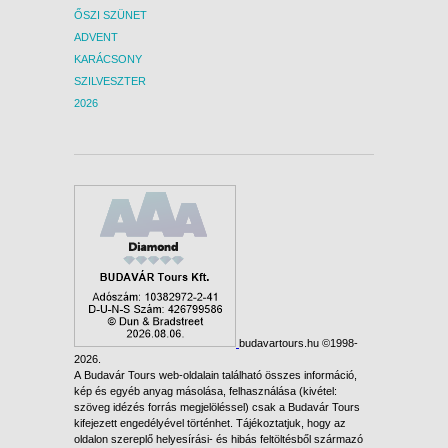
ŐSZI SZÜNET
ADVENT
KARÁCSONY
SZILVESZTER
2026
budavartours.hu ©1998-
2026.
A Budavár Tours web-oldalain található összes információ,
kép és egyéb anyag másolása, felhasználása (kivétel:
szöveg idézés forrás megjelöléssel) csak a Budavár Tours
kifejezett engedélyével történhet. Tájékoztatjuk, hogy az
oldalon szereplő helyesírási- és hibás feltöltésből származó