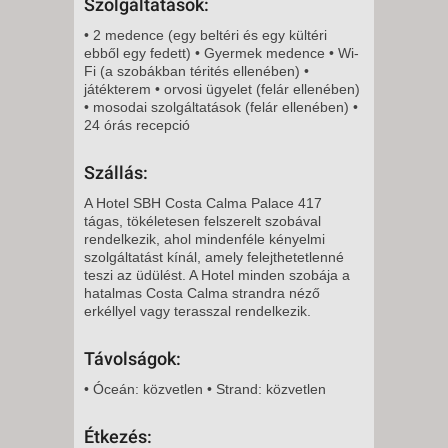
Szolgáltatások:
• 2 medence (egy beltéri és egy kültéri
ebből egy fedett) • Gyermek medence • Wi-
Fi (a szobákban térités ellenében) •
játékterem • orvosi ügyelet (felár ellenében)
• mosodai szolgáltatások (felár ellenében) •
24 órás recepció
Szállás:
A Hotel SBH Costa Calma Palace 417
tágas, tökéletesen felszerelt szobával
rendelkezik, ahol mindenféle kényelmi
szolgáltatást kínál, amely felejthetetlenné
teszi az üdülést. A Hotel minden szobája a
hatalmas Costa Calma strandra néző
erkéllyel vagy terasszal rendelkezik.
Távolságok:
• Óceán: közvetlen • Strand: közvetlen
Étkezés: