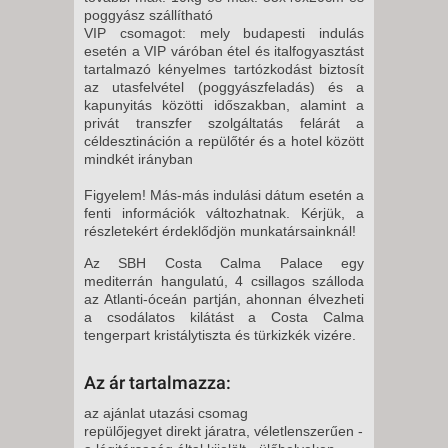
2026. SZEPTEMBER 27.,
poggyász szállítható
VASÁRNAP -
VIP csomagot: mely budapesti indulás
esetén a VIP váróban étel és italfogyasztást
8 NAP / 7 ÉJSZAKA
tartalmazó kényelmes tartózkodást biztosít
2026. OKTÓBER 02., PÉNTEK -
az utasfelvétel (poggyászfeladás) és a
kapunyitás közötti időszakban, alamint a
8 NAP / 7 ÉJSZAKA
privát transzfer szolgáltatás felárát a
2026. OKTÓBER 04.,
céldesztináción a repülőtér és a hotel között
VASÁRNAP -
mindkét irányban
8 NAP / 7 ÉJSZAKA
Figyelem! Más-más indulási dátum esetén a
2026. OKTÓBER 09., PÉNTEK -
fenti információk változhatnak. Kérjük, a
részletekért érdeklődjön munkatársainknál!
8 NAP / 7 ÉJSZAKA
Az SBH Costa Calma Palace egy
2026. OKTÓBER 11.,
mediterrán hangulatú, 4 csillagos szálloda
VASÁRNAP -
az Atlanti-óceán partján, ahonnan élvezheti
8 NAP / 7 ÉJSZAKA
a csodálatos kilátást a Costa Calma
tengerpart kristálytiszta és türkizkék vizére.
2026. OKTÓBER 16., PÉNTEK -
8 NAP / 7 ÉJSZAKA
Az ár tartalmazza:
2026. OKTÓBER 18.,
az ajánlat utazási csomag
VASÁRNAP -
repülőjegyet direkt járatra, véletlenszerűen -