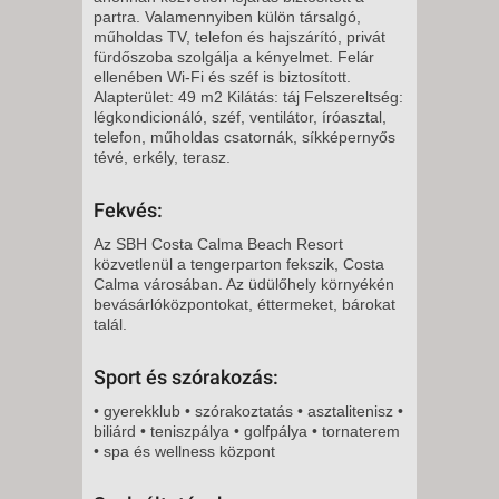
partra. Valamennyiben külön társalgó,
műholdas TV, telefon és hajszárító, privát
fürdőszoba szolgálja a kényelmet. Felár
ellenében Wi-Fi és széf is biztosított.
Alapterület: 49 m2 Kilátás: táj Felszereltség:
légkondicionáló, széf, ventilátor, íróasztal,
telefon, műholdas csatornák, síkképernyős
tévé, erkély, terasz.
Fekvés:
Az SBH Costa Calma Beach Resort
közvetlenül a tengerparton fekszik, Costa
Calma városában. Az üdülőhely környékén
bevásárlóközpontokat, éttermeket, bárokat
talál.
Sport és szórakozás:
• gyerekklub • szórakoztatás • asztalitenisz •
biliárd • teniszpálya • golfpálya • tornaterem
• spa és wellness központ