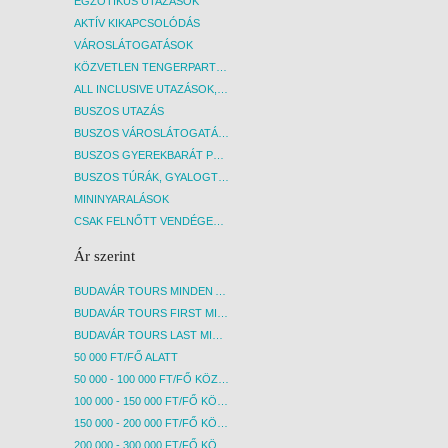
EGZOTIKUS UTAZÁSOK
AKTÍV KIKAPCSOLÓDÁS
VÁROSLÁTOGATÁSOK
KÖZVETLEN TENGERPARTI SZÁLLÁSOK
ALL INCLUSIVE UTAZÁSOK, NYARALÁSOK
BUSZOS UTAZÁS
BUSZOS VÁROSLÁTOGATÁSOK
BUSZOS GYEREKBARÁT PROGRAMOK
BUSZOS TÚRÁK, GYALOGTÚRÁK
MININYARALÁSOK
CSAK FELNŐTT VENDÉGEKET FOGADÓ SZÁLLÁSOK
Ár szerint
BUDAVÁR TOURS MINDEN AKCIÓS ÚT
BUDAVÁR TOURS FIRST MINUTE AKCIÓS UTAK
BUDAVÁR TOURS LAST MINUTE AKCIÓS UTAK
50 000 FT/FŐ ALATT
50 000 - 100 000 FT/FŐ KÖZÖTT
100 000 - 150 000 FT/FŐ KÖZÖTT
150 000 - 200 000 FT/FŐ KÖZÖTT
200 000 - 300 000 FT/FŐ KÖZÖTT