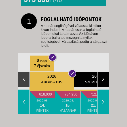
FOGLALHATÓ IDŐPONTOK
1
A naptár segítségével válassza ki mikor
kíván indulni! A naptár csak a foglalható
időpontokat tartalmazza. Az idősávon
jobbra-balra tud mozogni a nyilak
segítségével, választását pedig a sárga szín
jelöli.
8 nap
7 éjszaka
2026
2026
AUGUSZTUS
SZEPTEMBER
618.030
734.950
712.750
514.43
2026.08.
2026.08.
2026.08.
2026.08.
14.
16.
21.
23.
PÉNTEK
VASÁRNAP
PÉNTEK
VASÁRNAP