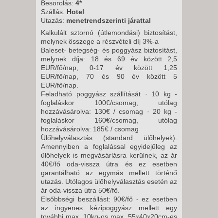
VASÁRNAP -
Besorolás:
4*
Szállás:
Hotel
8 NAP / 7 ÉJSZAKA
Utazás:
menetrendszerinti járattal
2026. SZEPTEMBER 11.,
Kalkulált sztornó (útlemondási) biztosítást,
PÉNTEK -
melynek összege a részvételi díj 3%-a
Baleset- betegség- és poggyász biztosítást,
8 NAP / 7 ÉJSZAKA
melynek díja: 18 és 69 év között 2,5
2026. SZEPTEMBER 13.,
EUR/fő/nap, 0-17 év között 1,25
EUR/fő/nap, 70 és 90 év között 5
VASÁRNAP -
EUR/fő/nap.
8 NAP / 7 ÉJSZAKA
Feladható poggyász szállítását · 10 kg -
foglaláskor 100€/csomag, utólag
2026. SZEPTEMBER 18.,
hozzávásárolva: 130€ / csomag · 20 kg -
PÉNTEK -
foglaláskor 160€/csomag, utólag
8 NAP / 7 ÉJSZAKA
hozzávásárolva: 185€ / csomag
Ülőhelyválasztás (standard ülőhelyek):
2026. SZEPTEMBER 20.,
Amennyiben a foglalással egyidejűleg az
VASÁRNAP -
ülőhelyek is megvásárlásra kerülnek, az ár
40€/fő oda-vissza útra és ez esetben
8 NAP / 7 ÉJSZAKA
garantálható az egymás mellett történő
2026. SZEPTEMBER 25.,
utazás. Utólagos ülőhelyválasztás esetén az
ár oda-vissza útra 50€/fő.
PÉNTEK -
Elsőbbségi beszállást: 90€/fő - ez esetben
8 NAP / 7 ÉJSZAKA
az ingyenes kézipoggyász mellett egy
további max. 10kg-os max. 55x40x20cm-es