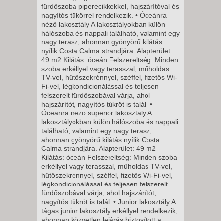
fürdőszoba piperecikkekkel, hajszárítóval és
2027. FEBRUÁR 21.,
nagyítós tükörrel rendelkezik. • Óceánra
néző lakosztály A lakosztályokban külön
VASÁRNAP -
hálószoba és nappali található, valamint egy
8 NAP / 7 ÉJSZAKA
nagy terasz, ahonnan gyönyörű kilátás
nyílik Costa Calma strandjára. Alapterület:
2027. FEBRUÁR 28.,
49 m2 Kilátás: óceán Felszereltség: Minden
VASÁRNAP -
szoba erkéllyel vagy terasszal, műholdas
TV-vel, hűtőszekrénnyel, széffel, fizetős Wi-
8 NAP / 7 ÉJSZAKA
Fi-vel, légkondicionálással és teljesen
2027. MÁRCIUS 07.,
felszerelt fürdőszobával várja, ahol
VASÁRNAP -
hajszárítót, nagyítós tükröt is talál. •
Óceánra néző superior lakosztály A
8 NAP / 7 ÉJSZAKA
lakosztályokban külön hálószoba és nappali
2027. MÁRCIUS 14.,
található, valamint egy nagy terasz,
ahonnan gyönyörű kilátás nyílik Costa
VASÁRNAP -
Calma strandjára. Alapterület: 49 m2
8 NAP / 7 ÉJSZAKA
Kilátás: óceán Felszereltség: Minden szoba
erkéllyel vagy terasszal, műholdas TV-vel,
hűtőszekrénnyel, széffel, fizetős Wi-Fi-vel,
légkondicionálással és teljesen felszerelt
fürdőszobával várja, ahol hajszárítót,
nagyítós tükröt is talál. • Junior lakosztály A
tágas junior lakosztály erkéllyel rendelkezik,
ahonnan közvetlen lejárás biztosított a