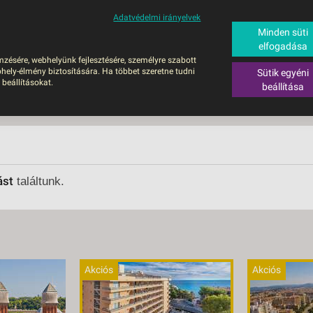
Adatvédelmi irányelvek
ALÁS
BUSZOS UTAZÁSOK
RÖVID NYARALÁSOK
SÚGÓ
HAJÓU
Minden süti
elfogadása
6
mzésére, webhelyünk fejlesztésére, személyre szabott
UTAZÁS
hely-élmény biztosítására. Ha többet szeretne tudni
Sütik egyéni
ZOS UTAZÁSOK
 beállításokat.
beállítása
GERPARTI
LÉSEK
UTAZÁS
LÁDI ÜDÜLÉS
ást
találtunk.
ZÁSOK DEBRECENI
ULÁSSAL
ÍV KIKAPCSOLÓDÁS
OTIKUS UTAK
Akciós
Akciós
OSLÁTOGATÁS