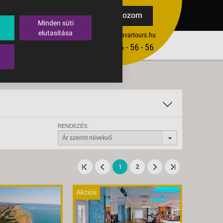
TAK
Feliratkozom
Minden süti
elutasítása
ertekesites@budavartours.hu
TIPPEK
(+36­ 1) 3 - 56 - 56 - 56
VISSZAJELZÉS KÜLDÉSE
RENDEZÉS:
Ár szerint növekvő
1
2
Akciós