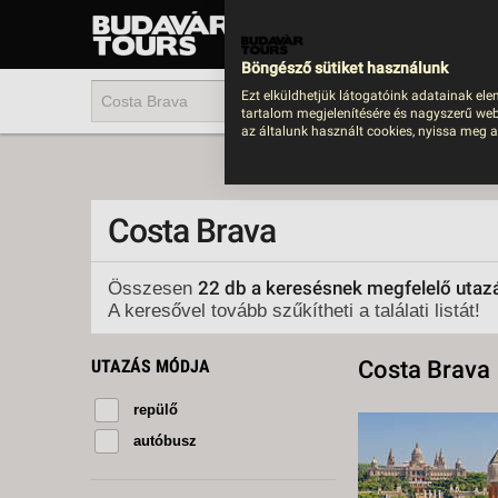
UTAZÁS
LAST MINUTE NYAR
Böngésző sütiket használunk
202
Ezt elküldhetjük látogatóink adatainak ele
tartalom megjelenítésére és nagyszerű web
BUS
az általunk használt cookies, nyissa meg a
TEN
ÜDÜ
Costa Brava
KÖR
CSA
22 db a keresésnek megfelelő utaz
Összesen
A keresővel tovább szűkítheti a találati listát!
UTA
IND
UTAZÁS MÓDJA
Costa Brava
AKT
repülő
EGZ
autóbusz
VÁR