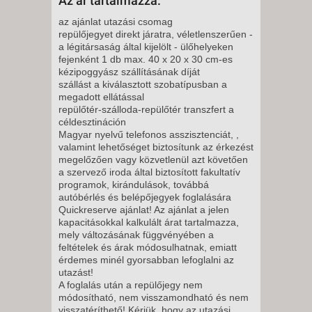
Az ár tartalmazza:
2026. OKTÓBER 16., PÉNTEK -
8 NAP / 7 ÉJSZAKA
az ajánlat utazási csomag
repülőjegyet direkt járatra, véletlenszerűen -
2026. OKTÓBER 18.,
a légitársaság által kijelölt - ülőhelyeken
VASÁRNAP -
fejenként 1 db max. 40 x 20 x 30 cm-es
kézipoggyász szállításának díját
8 NAP / 7 ÉJSZAKA
szállást a kiválasztott szobatípusban a
2026. OKTÓBER 25.,
megadott ellátással
repülőtér-szálloda-repülőtér transzfert a
VASÁRNAP -
céldesztináción
8 NAP / 7 ÉJSZAKA
Magyar nyelvű telefonos asszisztenciát, ,
valamint lehetőséget biztosítunk az érkezést
2026. NOVEMBER 01.,
megelőzően vagy közvetlenül azt követően
VASÁRNAP -
a szervező iroda által biztosított fakultatív
programok, kirándulások, továbbá
8 NAP / 7 ÉJSZAKA
autóbérlés és belépőjegyek foglalására
2026. NOVEMBER 08.,
Quickreserve ajánlat! Az ajánlat a jelen
kapacitásokkal kalkulált árat tartalmazza,
VASÁRNAP -
mely változásának függvényében a
8 NAP / 7 ÉJSZAKA
feltételek és árak módosulhatnak, emiatt
érdemes minél gyorsabban lefoglalni az
2026. NOVEMBER 15.,
utazást!
VASÁRNAP -
A foglalás után a repülőjegy nem
8 NAP / 7 ÉJSZAKA
módosítható, nem visszamondható és nem
visszatéríthető! Kérjük, hogy az utazási