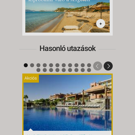
+
Hasonló utazások
Akciós
Akciós