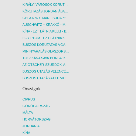
KIRÁLYI VÁROSOK KÖRUTAZÁS KÖZVETLEN REPÜLŐJÁRATTAL - BUDAPEST, REPÜLŐ
KÖRUTAZÁS JORDÁNIÁBAN, HOLT-TENGERI PIHENÉSSEL - BUDAPEST, REPÜLŐ
GELA APARTMAN - BUDAPEST, REPÜLŐ
AUSCHWITZ – KRAKKÓ - MEGRÁZÓ IDŐUTAZÁS! - BUDAPEST, BUSZ
KÍNA - EZT LÁTNIA KELL! - BUDAPEST, REPÜLŐ
EGYIPTOM - EZT LÁTNIA KELL! - BUDAPEST, REPÜLŐ
BUSZOS KÖRUTAZÁS A GARDA-TÓ KÖRNYÉKÉN - BUDAPEST, BUSZ
MININYARALÁS OLASZORSZÁGBAN: ÉSZAK-OLASZ GYÖNGYSZEMEK NYOMÁBAN - BUDAPEST, BUSZ
TOSZKÁNA SAVA-BORSA: KÓSTOLÓK ÉS KULTURÁLIS UTAZÁS - BUDAPEST, BUSZ
AZ ÖTSCHER-SZURDOK, AUSZTRIA GRAND CANYONJA - BUDAPEST, BUSZ
BUSZOS UTAZÁS VELENCÉBE - BUDAPEST, BUSZ
BUSZOS UTAZÁS A PLITVICEI-TAVAK NEMZETI PARKBA - BUDAPEST, BUSZ
Országok
CIPRUS
GÖRÖGORSZÁG
MÁLTA
HORVÁTORSZÁG
JORDÁNIA
KÍNA