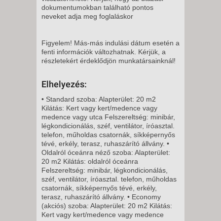
2026. NOVEMBER 22.,
dokumentumokban található pontos
VASÁRNAP -
neveket adja meg foglaláskor
8 NAP / 7 ÉJSZAKA
2026. NOVEMBER 29.,
Figyelem! Más-más indulási dátum esetén a
fenti információk változhatnak. Kérjük, a
VASÁRNAP -
részletekért érdeklődjön munkatársainknál!
8 NAP / 7 ÉJSZAKA
2026. DECEMBER 06.,
Elhelyezés:
VASÁRNAP -
• Standard szoba: Alapterület: 20 m2
8 NAP / 7 ÉJSZAKA
Kilátás: Kert vagy kert/medence vagy
medence vagy utca Felszereltség: minibár,
2026. DECEMBER 13.,
légkondicionálás, széf, ventilátor, íróasztal.
VASÁRNAP -
telefon, műholdas csatornák, síkképernyős
tévé, erkély, terasz, ruhaszárító állvány. •
8 NAP / 7 ÉJSZAKA
Oldalról óceánra néző szoba: Alapterület:
2026. DECEMBER 20.,
20 m2 Kilátás: oldalról óceánra
Felszereltség: minibár, légkondicionálás,
VASÁRNAP -
széf, ventilátor, íróasztal. telefon, műholdas
8 NAP / 7 ÉJSZAKA
csatornák, síkképernyős tévé, erkély,
terasz, ruhaszárító állvány. • Economy
2026. DECEMBER 27.,
(akciós) szoba: Alapterület: 20 m2 Kilátás:
VASÁRNAP -
Kert vagy kert/medence vagy medence