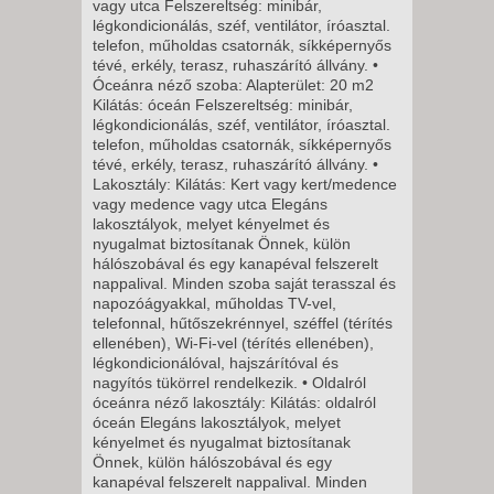
8 NAP / 7 ÉJSZAKA
vagy utca Felszereltség: minibár,
légkondicionálás, széf, ventilátor, íróasztal.
2027. JANUÁR 03., VASÁRNAP
telefon, műholdas csatornák, síkképernyős
-
tévé, erkély, terasz, ruhaszárító állvány. •
Óceánra néző szoba: Alapterület: 20 m2
8 NAP / 7 ÉJSZAKA
Kilátás: óceán Felszereltség: minibár,
2027. JANUÁR 10., VASÁRNAP
légkondicionálás, széf, ventilátor, íróasztal.
telefon, műholdas csatornák, síkképernyős
-
tévé, erkély, terasz, ruhaszárító állvány. •
8 NAP / 7 ÉJSZAKA
Lakosztály: Kilátás: Kert vagy kert/medence
vagy medence vagy utca Elegáns
2027. JANUÁR 17., VASÁRNAP
lakosztályok, melyet kényelmet és
-
nyugalmat biztosítanak Önnek, külön
hálószobával és egy kanapéval felszerelt
8 NAP / 7 ÉJSZAKA
nappalival. Minden szoba saját terasszal és
2027. JANUÁR 24., VASÁRNAP
napozóágyakkal, műholdas TV-vel,
telefonnal, hűtőszekrénnyel, széffel (térítés
-
ellenében), Wi-Fi-vel (térítés ellenében),
8 NAP / 7 ÉJSZAKA
légkondicionálóval, hajszárítóval és
2027. JANUÁR 31., VASÁRNAP
nagyítós tükörrel rendelkezik. • Oldalról
óceánra néző lakosztály: Kilátás: oldalról
-
óceán Elegáns lakosztályok, melyet
8 NAP / 7 ÉJSZAKA
kényelmet és nyugalmat biztosítanak
Önnek, külön hálószobával és egy
2027. FEBRUÁR 07.,
kanapéval felszerelt nappalival. Minden