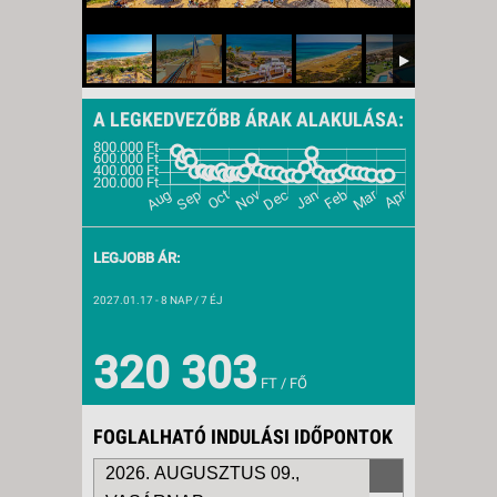
A LEGKEDVEZŐBB ÁRAK ALAKULÁSA:
LEGJOBB ÁR:
2027.01.17
- 8 NAP / 7 ÉJ
320 303
FT / FŐ
FOGLALHATÓ INDULÁSI IDŐPONTOK
2026. AUGUSZTUS 09.,