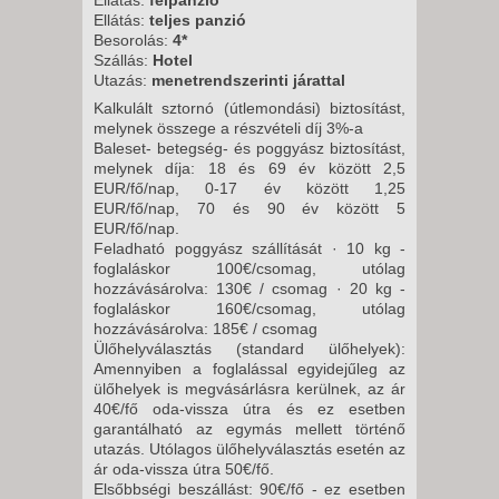
2026. SZEPTEMBER 04.,
Ellátás:
teljes panzió
PÉNTEK -
Besorolás:
4*
Szállás:
Hotel
8 NAP / 7 ÉJSZAKA
Utazás:
menetrendszerinti járattal
2026. SZEPTEMBER 06.,
Kalkulált sztornó (útlemondási) biztosítást,
VASÁRNAP -
melynek összege a részvételi díj 3%-a
Baleset- betegség- és poggyász biztosítást,
8 NAP / 7 ÉJSZAKA
melynek díja: 18 és 69 év között 2,5
2026. SZEPTEMBER 11.,
EUR/fő/nap, 0-17 év között 1,25
EUR/fő/nap, 70 és 90 év között 5
PÉNTEK -
EUR/fő/nap.
8 NAP / 7 ÉJSZAKA
Feladható poggyász szállítását · 10 kg -
foglaláskor 100€/csomag, utólag
2026. SZEPTEMBER 13.,
hozzávásárolva: 130€ / csomag · 20 kg -
VASÁRNAP -
foglaláskor 160€/csomag, utólag
8 NAP / 7 ÉJSZAKA
hozzávásárolva: 185€ / csomag
Ülőhelyválasztás (standard ülőhelyek):
2026. SZEPTEMBER 18.,
Amennyiben a foglalással egyidejűleg az
PÉNTEK -
ülőhelyek is megvásárlásra kerülnek, az ár
40€/fő oda-vissza útra és ez esetben
8 NAP / 7 ÉJSZAKA
garantálható az egymás mellett történő
2026. SZEPTEMBER 20.,
utazás. Utólagos ülőhelyválasztás esetén az
ár oda-vissza útra 50€/fő.
VASÁRNAP -
Elsőbbségi beszállást: 90€/fő - ez esetben