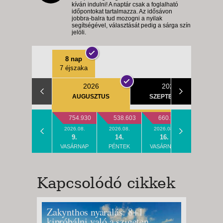
kíván indulni! A naptár csak a foglalható
időpontokat tartalmazza. Az idősávon
jobbra-balra tud mozogni a nyilak
segítségével, választását pedig a sárga szín
jelöli.
8 nap
7 éjszaka
2026
2026
AUGUSZTUS
SZEPTEMBER
754.930
538.603
660.703
673.28
2026.08.
2026.08.
2026.08.
2026.08.
9.
14.
16.
21.
VASÁRNAP
PÉNTEK
VASÁRNAP
PÉNTEK
Kapcsolódó cikkek
Zakynthos nyaralás: 8+1
Limone
kipróbálni való a szigeten
a Gard