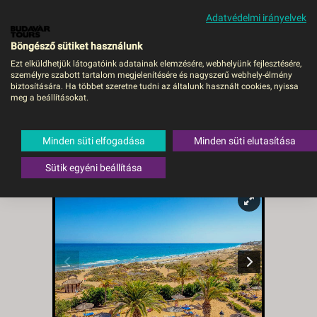
Adatvédelmi irányelvek
MENÜ
Böngésző sütiket használunk
Ezt elküldhetjük látogatóink adatainak elemzésére, webhelyünk fejlesztésére,
személyre szabott tartalom megjelenítésére és nagyszerű webhely-élmény
SBH CRYSTAL BEACH -
biztosítására. Ha többet szeretne tudni az általunk használt cookies, nyissa
meg a beállításokat.
ADULTS ONLY - VIE,
Repülő
Minden süti elfogadása
Minden süti elutasítása
Spanyolország
,
Fuerteventura
,
Costa Calma
Sütik egyéni beállítása