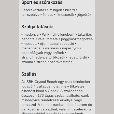
Sport és szórakozás:
• szórakoztatás • minigolf • biliárd •
teniszpálya • fitness • fitnessórák • jógaórák
Szolgáltatások:
• medence • Wi-Fi (díj ellenében) • takarítás
naponta • italautomata • poggyászmegőrzés
• mosoda • éjjel-nappali recepció •
medencebár • wellness • napernyők •
napozóágyak vagy székek •
strand/medence törölközők • fedett fürdő •
szauna • strand • szórakoztatás
Szállás:
Az SBH Crystal Beach egy csak felnőtteket
fogadó 4 csillagos hotel. mely tökéletes
pihenést kínál a Önnek. A szállodában
összesen 173 tágas szoba található, ezek
mindegyike rendelkezik erkéllyel vagy
terasszal. A komplexumban több étterem és
bár közül is választhat, valamint széleskörű
kikapcsolódási lehetőségeket kínálnak