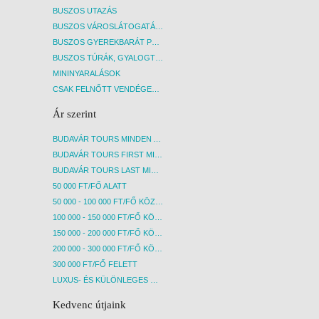
BUSZOS UTAZÁS
BUSZOS VÁROSLÁTOGATÁSOK
BUSZOS GYEREKBARÁT PROGRAMOK
BUSZOS TÚRÁK, GYALOGTÚRÁK
MININYARALÁSOK
CSAK FELNŐTT VENDÉGEKET FOGADÓ SZÁLLÁSOK
Ár szerint
BUDAVÁR TOURS MINDEN AKCIÓS ÚT
BUDAVÁR TOURS FIRST MINUTE AKCIÓS UTAK
BUDAVÁR TOURS LAST MINUTE AKCIÓS UTAK
50 000 FT/FŐ ALATT
50 000 - 100 000 FT/FŐ KÖZÖTT
100 000 - 150 000 FT/FŐ KÖZÖTT
150 000 - 200 000 FT/FŐ KÖZÖTT
200 000 - 300 000 FT/FŐ KÖZÖTT
300 000 FT/FŐ FELETT
LUXUS- ÉS KÜLÖNLEGES UTAK
Kedvenc útjaink