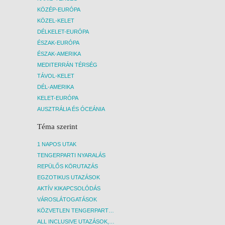
KÖZÉP-EURÓPA
KÖZEL-KELET
DÉLKELET-EURÓPA
ÉSZAK-EURÓPA
ÉSZAK-AMERIKA
MEDITERRÁN TÉRSÉG
TÁVOL-KELET
DÉL-AMERIKA
KELET-EURÓPA
AUSZTRÁLIA ÉS ÓCEÁNIA
Téma szerint
1 NAPOS UTAK
TENGERPARTI NYARALÁS
REPÜLŐS KÖRUTAZÁS
EGZOTIKUS UTAZÁSOK
AKTÍV KIKAPCSOLÓDÁS
VÁROSLÁTOGATÁSOK
KÖZVETLEN TENGERPARTI SZÁLLÁSOK
ALL INCLUSIVE UTAZÁSOK, NYARALÁSOK