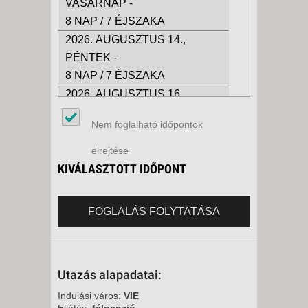
VASÁRNAP -
8 NAP / 7 ÉJSZAKA
2026. AUGUSZTUS 14.,
PÉNTEK -
8 NAP / 7 ÉJSZAKA
2026. AUGUSZTUS 16.,
VASÁRNAP -
Nem foglalható időpontok
8 NAP / 7 ÉJSZAKA
2026. AUGUSZTUS 21.,
elrejtése
PÉNTEK -
KIVÁLASZTOTT IDŐPONT
8 NAP / 7 ÉJSZAKA
2026. AUGUSZTUS 23.,
FOGLALÁS FOLYTATÁSA
VASÁRNAP -
8 NAP / 7 ÉJSZAKA
2026. AUGUSZTUS 28.,
Utazás alapadatai:
PÉNTEK -
8 NAP / 7 ÉJSZAKA
Indulási város:
VIE
Ellátás:
félpanzió