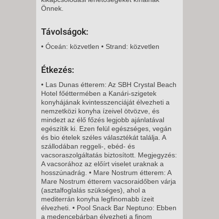
Önnek.
Távolságok:
• Óceán: közvetlen • Strand: közvetlen
Étkezés:
• Las Dunas étterem: Az SBH Crystal Beach
Hotel főéttermében a Kanári-szigetek
konyhájának kvintesszenciáját élvezheti a
nemzetközi konyha ízeivel ötvözve, és
mindezt az élő főzés legjobb ajánlatával
egészítik ki. Ezen felül egészséges, vegán
és bio ételek széles választékát találja. A
szállodában reggeli-, ebéd- és
vacsoraszolgáltatás biztosított. Megjegyzés:
A vacsorához az előírt viselet uraknak a
hosszúnadrág. • Mare Nostrum étterem: A
Mare Nostrum étterem vacsoraidőben várja
(asztalfoglalás szükséges), ahol a
mediterrán konyha legfinomabb ízeit
élvezheti. • Pool Snack Bar Neptuno: Ebben
a medencebárban élvezheti a finom