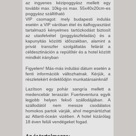
8 NAP / 7 ÉJSZAKA
az ingyenes kézipoggyász mellett egy
további max. 10kg-os max. 55x40x20cm-es
2026. SZEPTEMBER 25.,
poggyász szállítható
PÉNTEK -
VIP csomagot: mely budapesti indulás
esetén a VIP váróban étel és italfogyasztást
8 NAP / 7 ÉJSZAKA
tartalmazó kényelmes tartózkodást biztosít
2026. SZEPTEMBER 27.,
az utasfelvétel (poggyászfeladás) és a
kapunyitás közötti időszakban, alamint a
VASÁRNAP -
privát transzfer szolgáltatás felárát a
8 NAP / 7 ÉJSZAKA
céldesztináción a repülőtér és a hotel között
2026. OKTÓBER 02., PÉNTEK -
mindkét irányban
8 NAP / 7 ÉJSZAKA
Figyelem! Más-más indulási dátum esetén a
2026. OKTÓBER 04.,
fenti információk változhatnak. Kérjük, a
részletekért érdeklődjön munkatársainknál!
VASÁRNAP -
Lazítson egy pohár sangría mellett a
8 NAP / 7 ÉJSZAKA
medencebár teraszán Fuerteventura egyik
2026. OKTÓBER 09., PÉNTEK -
legjobb helyen fekvő szállodájában. A
8 NAP / 7 ÉJSZAKA
szállodától nem messze csodálatos
homokos partok várják, ahol megmártózhat
2026. OKTÓBER 11.,
az Atlanti-óceán vizében. A hotel kizárólag
VASÁRNAP -
18 éven felüli vendégeket fogad.
8 NAP / 7 ÉJSZAKA