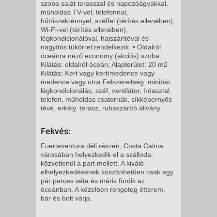
VASÁRNAP -
szoba saját terasszal és napozóágyakkal,
műholdas TV-vel, telefonnal,
8 NAP / 7 ÉJSZAKA
hűtőszekrénnyel, széffel (térítés ellenében),
2027. FEBRUÁR 14.,
Wi-Fi-vel (térítés ellenében),
légkondicionálóval, hajszárítóval és
VASÁRNAP -
nagyítós tükörrel rendelkezik. • Oldalról
8 NAP / 7 ÉJSZAKA
óceánra néző economy (akciós) szoba:
Kilátás: oldalról óceán; Alapterület: 20 m2
2027. FEBRUÁR 21.,
Kilátás: Kert vagy kert/medence vagy
VASÁRNAP -
medence vagy utca Felszereltség: minibár,
légkondicionálás, széf, ventilátor, íróasztal.
8 NAP / 7 ÉJSZAKA
telefon, műholdas csatornák, síkképernyős
2027. FEBRUÁR 28.,
tévé, erkély, terasz, ruhaszárító állvány.
VASÁRNAP -
8 NAP / 7 ÉJSZAKA
Fekvés:
2027. MÁRCIUS 07.,
Fuerteventura déli részén, Costa Calma
városában helyezkedik el a szálloda,
VASÁRNAP -
közvetlenül a part mellett. A kiváló
8 NAP / 7 ÉJSZAKA
elhelyezkedésének köszönhetően csak egy
2027. MÁRCIUS 14.,
pár perces séta és máris fürdik az
óceánban. A közelben rengeteg étterem,
VASÁRNAP -
bár és bolt várja.
8 NAP / 7 ÉJSZAKA