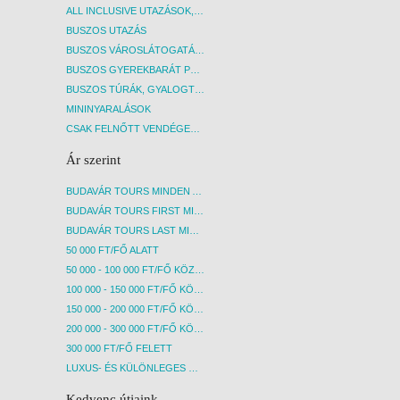
ALL INCLUSIVE UTAZÁSOK, NYARALÁSOK
BUSZOS UTAZÁS
BUSZOS VÁROSLÁTOGATÁSOK
BUSZOS GYEREKBARÁT PROGRAMOK
BUSZOS TÚRÁK, GYALOGTÚRÁK
MININYARALÁSOK
CSAK FELNŐTT VENDÉGEKET FOGADÓ SZÁLLÁSOK
Ár szerint
BUDAVÁR TOURS MINDEN AKCIÓS ÚT
BUDAVÁR TOURS FIRST MINUTE AKCIÓS UTAK
BUDAVÁR TOURS LAST MINUTE AKCIÓS UTAK
50 000 FT/FŐ ALATT
50 000 - 100 000 FT/FŐ KÖZÖTT
100 000 - 150 000 FT/FŐ KÖZÖTT
150 000 - 200 000 FT/FŐ KÖZÖTT
200 000 - 300 000 FT/FŐ KÖZÖTT
300 000 FT/FŐ FELETT
LUXUS- ÉS KÜLÖNLEGES UTAK
Kedvenc útjaink