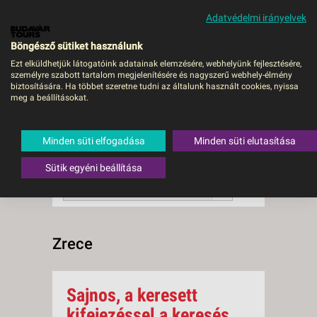
Adatvédelmi irányelvek
MENÜ
Böngésző sütiket használunk
Ezt elküldhetjük látogatóink adatainak elemzésére, webhelyünk fejlesztésére,
személyre szabott tartalom megjelenítésére és nagyszerű webhely-élmény
Zrece
biztosítására. Ha többet szeretne tudni az általunk használt cookies, nyissa
meg a beállításokat.
0 db a keresésnek
Összesen
megfelelő utazást
találtunk.
Minden süti elfogadása
Minden süti elutasítása
A keresővel tovább szűkítheti a
találati listát!
Sütik egyéni beállítása
RENDEZÉS:
Ár szerint növekvő
Zrece
Sajnos, a keresett
kifejezéssel a keresés