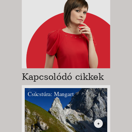
Kapcsolódó cikkek
Csúcstúra: Mangart
Kiránd
+