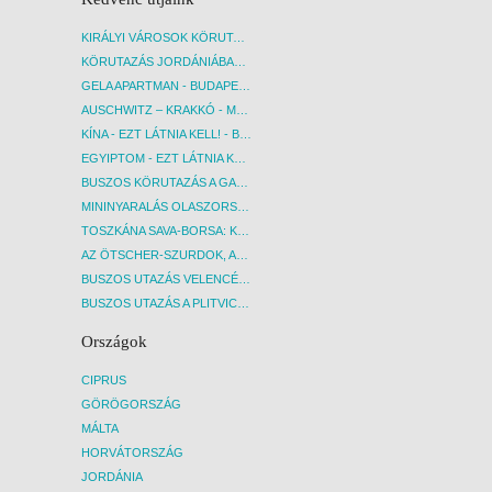
KIRÁLYI VÁROSOK KÖRUTAZÁS KÖZVETLEN REPÜLŐJÁRATTAL - BUDAPEST, REPÜLŐ
KÖRUTAZÁS JORDÁNIÁBAN, HOLT-TENGERI PIHENÉSSEL - BUDAPEST, REPÜLŐ
GELA APARTMAN - BUDAPEST, REPÜLŐ
AUSCHWITZ – KRAKKÓ - MEGRÁZÓ IDŐUTAZÁS! - BUDAPEST, BUSZ
KÍNA - EZT LÁTNIA KELL! - BUDAPEST, REPÜLŐ
EGYIPTOM - EZT LÁTNIA KELL! - BUDAPEST, REPÜLŐ
BUSZOS KÖRUTAZÁS A GARDA-TÓ KÖRNYÉKÉN - BUDAPEST, BUSZ
MININYARALÁS OLASZORSZÁGBAN: ÉSZAK-OLASZ GYÖNGYSZEMEK NYOMÁBAN - BUDAPEST, BUSZ
TOSZKÁNA SAVA-BORSA: KÓSTOLÓK ÉS KULTURÁLIS UTAZÁS - BUDAPEST, BUSZ
AZ ÖTSCHER-SZURDOK, AUSZTRIA GRAND CANYONJA - BUDAPEST, BUSZ
BUSZOS UTAZÁS VELENCÉBE - BUDAPEST, BUSZ
BUSZOS UTAZÁS A PLITVICEI-TAVAK NEMZETI PARKBA - BUDAPEST, BUSZ
Országok
CIPRUS
GÖRÖGORSZÁG
MÁLTA
HORVÁTORSZÁG
JORDÁNIA