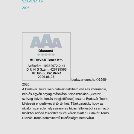
SZILVESZTER
2026
budavartours.hu ©1998-
2026.
A Budavár Tours web-oldalain található összes információ,
kép és egyéb anyag másolása, felhasználása (kivétel:
szöveg idézés forrás megjelöléssel) csak a Budavár Tours
kifejezett engedélyével történhet. Tájékoztatjuk, hogy az
oldalon szereplő helyesírási- és hibás feltöltésből származó
hibákból adódó félreértések és károk miatt a Budavár Tours
Utazási Iroda semminemű felelősséget nem vállal.