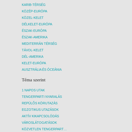
KARIB-TÉRSÉG
KÖZÉP-EURÓPA
KÖZEL-KELET
DÉLKELET-EURÓPA
ÉSZAK-EURÓPA
ÉSZAK-AMERIKA
MEDITERRÁN TÉRSÉG
TÁVOL-KELET
DÉL-AMERIKA
KELET-EURÓPA
AUSZTRÁLIA ÉS ÓCEÁNIA
Téma szerint
1 NAPOS UTAK
TENGERPARTI NYARALÁS
REPÜLŐS KÖRUTAZÁS
EGZOTIKUS UTAZÁSOK
AKTÍV KIKAPCSOLÓDÁS
VÁROSLÁTOGATÁSOK
KÖZVETLEN TENGERPARTI SZÁLLÁSOK