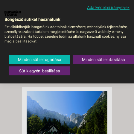
Adatvédelmi irányelvek
MENÜ
Böngésző sütiket használunk
Ezt elküldhetjük látogatóink adatainak elemzésére, webhelyünk fejlesztésére,
személyre szabott tartalom megjelenítésére és nagyszerű webhely-élmény
biztosítására. Ha többet szeretne tudni az általunk használt cookies, nyissa
meg a beállításokat.
Kirándulás a
Tamar-
Minden süti elfogadása
Minden süti elutasítása
Sütik egyéni beállítása
völgyben