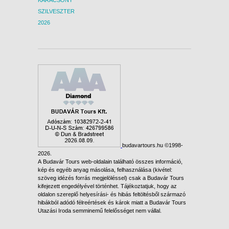
KARÁCSONY
SZILVESZTER
2026
budavartours.hu ©1998-
2026.
A Budavár Tours web-oldalain található összes információ,
kép és egyéb anyag másolása, felhasználása (kivétel:
szöveg idézés forrás megjelöléssel) csak a Budavár Tours
kifejezett engedélyével történhet. Tájékoztatjuk, hogy az
oldalon szereplő helyesírási- és hibás feltöltésből származó
hibákból adódó félreértések és károk miatt a Budavár Tours
Utazási Iroda semminemű felelősséget nem vállal.