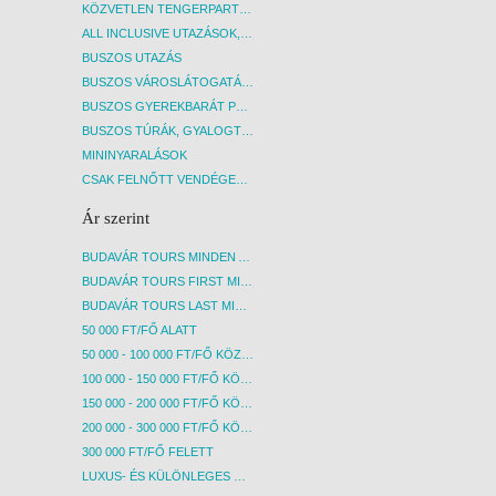
KÖZVETLEN TENGERPARTI SZÁLLÁSOK
ALL INCLUSIVE UTAZÁSOK, NYARALÁSOK
BUSZOS UTAZÁS
BUSZOS VÁROSLÁTOGATÁSOK
BUSZOS GYEREKBARÁT PROGRAMOK
BUSZOS TÚRÁK, GYALOGTÚRÁK
MININYARALÁSOK
CSAK FELNŐTT VENDÉGEKET FOGADÓ SZÁLLÁSOK
Ár szerint
BUDAVÁR TOURS MINDEN AKCIÓS ÚT
BUDAVÁR TOURS FIRST MINUTE AKCIÓS UTAK
BUDAVÁR TOURS LAST MINUTE AKCIÓS UTAK
50 000 FT/FŐ ALATT
50 000 - 100 000 FT/FŐ KÖZÖTT
100 000 - 150 000 FT/FŐ KÖZÖTT
150 000 - 200 000 FT/FŐ KÖZÖTT
200 000 - 300 000 FT/FŐ KÖZÖTT
300 000 FT/FŐ FELETT
LUXUS- ÉS KÜLÖNLEGES UTAK