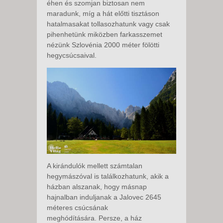
éhen és szomjan biztosan nem
maradunk, míg a hát előtti tisztáson
hatalmasakat tollasozhatunk vagy csak
pihenhetünk miközben farkasszemet
nézünk Szlovénia 2000 méter fölötti
hegycsúcsaival.
A kirándulók mellett számtalan
hegymászóval is találkozhatunk, akik a
házban alszanak, hogy másnap
hajnalban induljanak a Jalovec 2645
méteres csúcsának
meghódítására. Persze, a ház