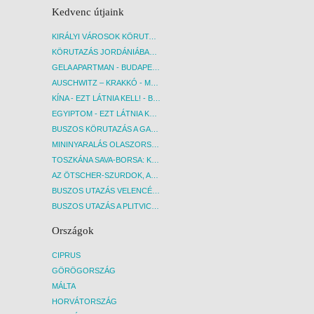
Kedvenc útjaink
KIRÁLYI VÁROSOK KÖRUTAZÁS KÖZVETLEN REPÜLŐJÁRATTAL - BUDAPEST, REPÜLŐ
KÖRUTAZÁS JORDÁNIÁBAN, HOLT-TENGERI PIHENÉSSEL - BUDAPEST, REPÜLŐ
GELA APARTMAN - BUDAPEST, REPÜLŐ
AUSCHWITZ – KRAKKÓ - MEGRÁZÓ IDŐUTAZÁS! - BUDAPEST, BUSZ
KÍNA - EZT LÁTNIA KELL! - BUDAPEST, REPÜLŐ
EGYIPTOM - EZT LÁTNIA KELL! - BUDAPEST, REPÜLŐ
BUSZOS KÖRUTAZÁS A GARDA-TÓ KÖRNYÉKÉN - BUDAPEST, BUSZ
MININYARALÁS OLASZORSZÁGBAN: ÉSZAK-OLASZ GYÖNGYSZEMEK NYOMÁBAN - BUDAPEST, BUSZ
TOSZKÁNA SAVA-BORSA: KÓSTOLÓK ÉS KULTURÁLIS UTAZÁS - BUDAPEST, BUSZ
AZ ÖTSCHER-SZURDOK, AUSZTRIA GRAND CANYONJA - BUDAPEST, BUSZ
BUSZOS UTAZÁS VELENCÉBE - BUDAPEST, BUSZ
BUSZOS UTAZÁS A PLITVICEI-TAVAK NEMZETI PARKBA - BUDAPEST, BUSZ
Országok
CIPRUS
GÖRÖGORSZÁG
MÁLTA
HORVÁTORSZÁG