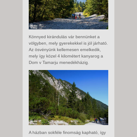
Könnyed kirándulás vár bennünket a
völgyben, mely gyerekekkel is jól járható.
Az ösvényünk kellemesen emelkedik,
mely így közel 4 kilométert kanyarog a
Dom v Tamarju menedékházig.
A házban sokféle finomság kapható, így