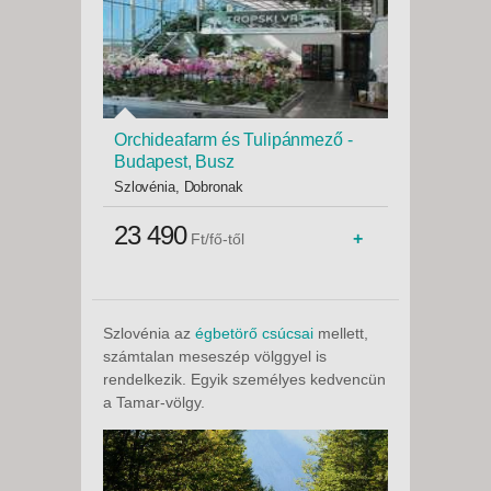
Orchideafarm és Tulipánmező -
Budapest, Busz
Szlovénia, Dobronak
23 490
+
Ft/fő-től
Szlovénia az
égbetörő csúcsai
mellett,
számtalan meseszép völggyel is
rendelkezik. Egyik személyes kedvencün
a Tamar-völgy.