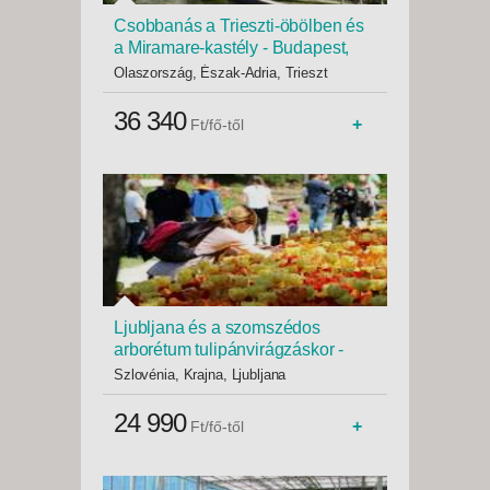
Csobbanás a Trieszti-öbölben és
a Miramare-kastély - Budapest,
Busz
Olaszország, Észak-Adria, Trieszt
36 340
+
Ft/fő-től
Ljubljana és a szomszédos
arborétum tulipánvirágzáskor -
Budapest, Busz
Szlovénia, Krajna, Ljubljana
24 990
+
Ft/fő-től