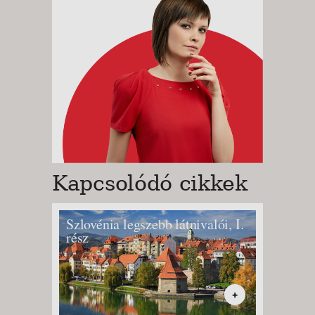
Kapcsolódó cikkek
Szlovénia legszebb látnivalói, I.
Szlovén
rész
rész
+