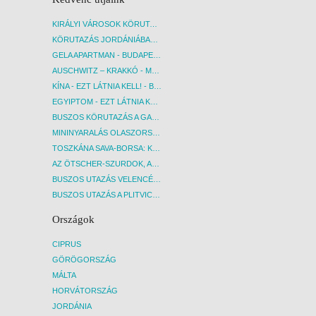
KIRÁLYI VÁROSOK KÖRUTAZÁS KÖZVETLEN REPÜLŐJÁRATTAL - BUDAPEST, REPÜLŐ
KÖRUTAZÁS JORDÁNIÁBAN, HOLT-TENGERI PIHENÉSSEL - BUDAPEST, REPÜLŐ
GELA APARTMAN - BUDAPEST, REPÜLŐ
AUSCHWITZ – KRAKKÓ - MEGRÁZÓ IDŐUTAZÁS! - BUDAPEST, BUSZ
KÍNA - EZT LÁTNIA KELL! - BUDAPEST, REPÜLŐ
EGYIPTOM - EZT LÁTNIA KELL! - BUDAPEST, REPÜLŐ
BUSZOS KÖRUTAZÁS A GARDA-TÓ KÖRNYÉKÉN - BUDAPEST, BUSZ
MININYARALÁS OLASZORSZÁGBAN: ÉSZAK-OLASZ GYÖNGYSZEMEK NYOMÁBAN - BUDAPEST, BUSZ
TOSZKÁNA SAVA-BORSA: KÓSTOLÓK ÉS KULTURÁLIS UTAZÁS - BUDAPEST, BUSZ
AZ ÖTSCHER-SZURDOK, AUSZTRIA GRAND CANYONJA - BUDAPEST, BUSZ
BUSZOS UTAZÁS VELENCÉBE - BUDAPEST, BUSZ
BUSZOS UTAZÁS A PLITVICEI-TAVAK NEMZETI PARKBA - BUDAPEST, BUSZ
Országok
CIPRUS
GÖRÖGORSZÁG
MÁLTA
HORVÁTORSZÁG
JORDÁNIA