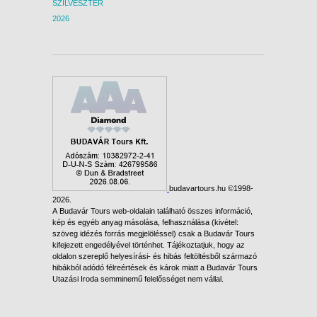
SZILVESZTER
2026
budavartours.hu ©1998-
2026.
A Budavár Tours web-oldalain található összes információ,
kép és egyéb anyag másolása, felhasználása (kivétel:
szöveg idézés forrás megjelöléssel) csak a Budavár Tours
kifejezett engedélyével történhet. Tájékoztatjuk, hogy az
oldalon szereplő helyesírási- és hibás feltöltésből származó
hibákból adódó félreértések és károk miatt a Budavár Tours
Utazási Iroda semminemű felelősséget nem vállal.