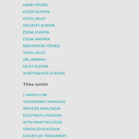
KARIB-TÉRSÉG
KÖZÉP-EURÓPA
KÖZEL-KELET
DÉLKELET-EURÓPA
ÉSZAK-EURÓPA
ÉSZAK-AMERIKA
MEDITERRÁN TÉRSÉG
TÁVOL-KELET
DÉL-AMERIKA
KELET-EURÓPA
AUSZTRÁLIA ÉS ÓCEÁNIA
Téma szerint
1 NAPOS UTAK
TENGERPARTI NYARALÁS
REPÜLŐS KÖRUTAZÁS
EGZOTIKUS UTAZÁSOK
AKTÍV KIKAPCSOLÓDÁS
VÁROSLÁTOGATÁSOK
KÖZVETLEN TENGERPARTI SZÁLLÁSOK