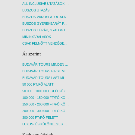
ALL INCLUSIVE UTAZÁSOK, NYARALÁSOK
BUSZOS UTAZÁS
BUSZOS VÁROSLÁTOGATÁSOK
BUSZOS GYEREKBARÁT PROGRAMOK
BUSZOS TÚRÁK, GYALOGTÚRÁK
MININYARALÁSOK
CSAK FELNŐTT VENDÉGEKET FOGADÓ SZÁLLÁSOK
Ár szerint
BUDAVÁR TOURS MINDEN AKCIÓS ÚT
BUDAVÁR TOURS FIRST MINUTE AKCIÓS UTAK
BUDAVÁR TOURS LAST MINUTE AKCIÓS UTAK
50 000 FT/FŐ ALATT
50 000 - 100 000 FT/FŐ KÖZÖTT
100 000 - 150 000 FT/FŐ KÖZÖTT
150 000 - 200 000 FT/FŐ KÖZÖTT
200 000 - 300 000 FT/FŐ KÖZÖTT
300 000 FT/FŐ FELETT
LUXUS- ÉS KÜLÖNLEGES UTAK
Kedvenc útjaink