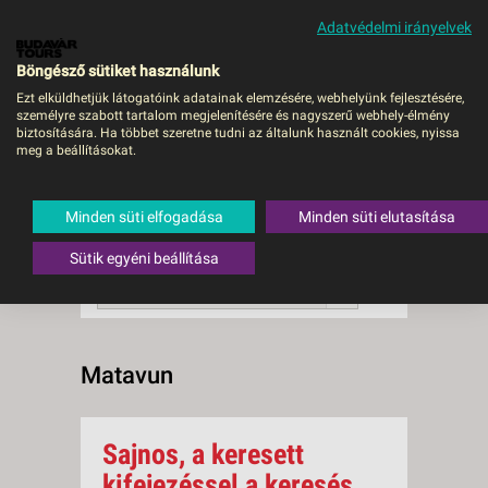
Adatvédelmi irányelvek
MENÜ
Böngésző sütiket használunk
Ezt elküldhetjük látogatóink adatainak elemzésére, webhelyünk fejlesztésére,
személyre szabott tartalom megjelenítésére és nagyszerű webhely-élmény
Matavun
biztosítására. Ha többet szeretne tudni az általunk használt cookies, nyissa
meg a beállításokat.
0 db a keresésnek
Összesen
megfelelő utazást
találtunk.
Minden süti elfogadása
Minden süti elutasítása
A keresővel tovább szűkítheti a
találati listát!
Sütik egyéni beállítása
RENDEZÉS:
Indulás szerint növekvő
Matavun
Sajnos, a keresett
kifejezéssel a keresés