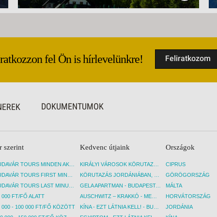
Iratkozzon fel Ön is hírlevelünkre!
Feliratkozom
DOKUMENTUMOK
NEREK
r szerint
Kedvenc útjaink
Országok
BUDAVÁR TOURS MINDEN AKCIÓS ÚT
KIRÁLYI VÁROSOK KÖRUTAZÁS KÖZVETLEN REPÜLŐJÁRATTAL - BUDAPEST, REPÜLŐ
CIPRUS
BUDAVÁR TOURS FIRST MINUTE AKCIÓS UTAK
KÖRUTAZÁS JORDÁNIÁBAN, HOLT-TENGERI PIHENÉSSEL - BUDAPEST, REPÜLŐ
GÖRÖGORSZÁG
BUDAVÁR TOURS LAST MINUTE AKCIÓS UTAK
GELA APARTMAN - BUDAPEST, REPÜLŐ
MÁLTA
 000 FT/FŐ ALATT
AUSCHWITZ – KRAKKÓ - MEGRÁZÓ IDŐUTAZÁS! - BUDAPEST, BUSZ
HORVÁTORSZÁG
 000 - 100 000 FT/FŐ KÖZÖTT
KÍNA - EZT LÁTNIA KELL! - BUDAPEST, REPÜLŐ
JORDÁNIA