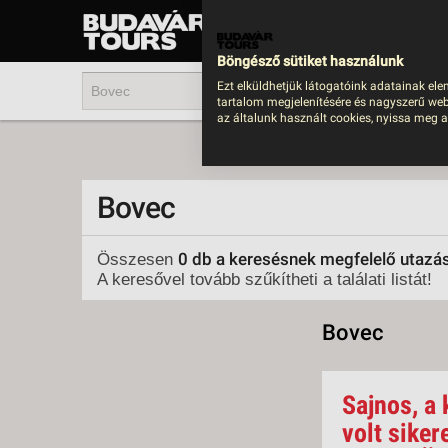
UTAZÁS
LAST MINUTE NYAR
Böngésző sütiket használunk
202
Ezt elküldhetjük látogatóink adatainak ele
tartalom megjelenítésére és nagyszerű web
BUS
az általunk használt cookies, nyissa meg a
TEN
ÜDÜ
Bovec
KÖR
CSA
0 db a keresésnek megfelelő utazá
Összesen
A keresővel tovább szűkítheti a találati listát!
UTA
IND
Bovec
AKT
EGZ
Sajnos, a 
VÁR
volt siker