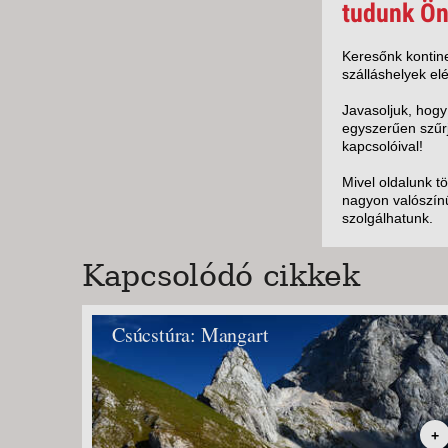
KÖZ
tudunk Ön
TEN
SZÁ
Keresőnk kontine
szálláshelyek elé
SZÁ
CSÚ
Javasoljuk, hogy
egyszerűen szűrj
BUD
kapcsolóival!
UTA
Mivel oldalunk t
nagyon valószínű
szolgálhatunk.
Kapcsolódó cikkek
Csúcstúra: Mangart
+