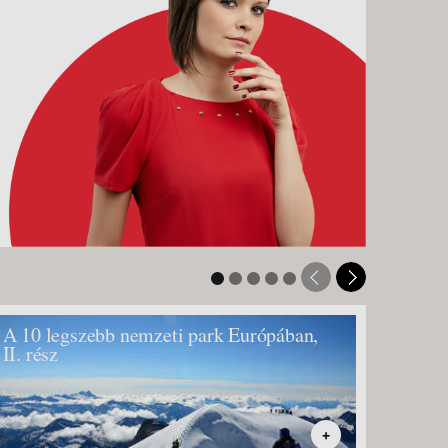
A 10 legszebb nemzeti park Európában,
Szlové
II. rész
+