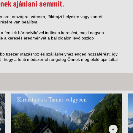
VETLEN
nek ajánlani semmit.
GERPARTI
LLÁSOK
nsre, országra, városra, földrajzi helyekre vagy konrét
résére van beállítva.
LLODÁK
SZDÁVAL
 a fentiek bármelyikével indítson keresést, majd nagyon
e a keresés eredményét a bal oldalon lévő oszlop
AVÁR TOURS
ZÁSOK
öbb tízezer utazáshoz és szálláshelyhez enged hozzáférést, így
, hogy a fenti módszerrel rengeteg Önnek megfelelő ajánlattal
Kirándulás a Tamar-völgyben
+