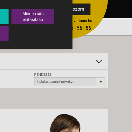
TAK
Feliratkozom
Minden süti
elutasítása
ertekesites@budavartours.hu
TIPPEK
(+36­ 1) 3 - 56 - 56 - 56
VISSZAJELZÉS KÜLDÉSE
RENDEZÉS:
Indulás szerint növekvő