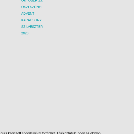
OKTÓBER 23.
ŐSZI SZÜNET
ADVENT
KARÁCSONY
SZILVESZTER
2026
urs kifejezett engedélyével történhet. Tájékoztatjuk, hogy az oldalon