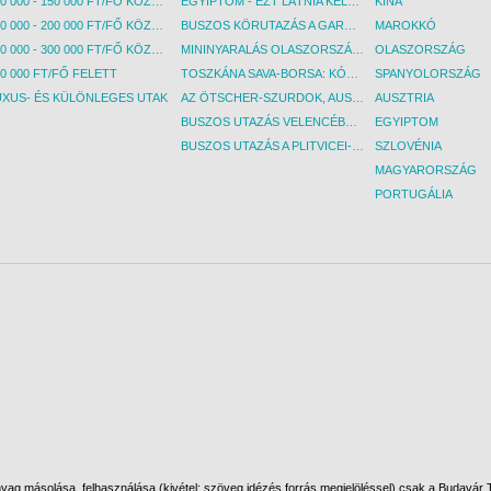
100 000 - 150 000 FT/FŐ KÖZÖTT
EGYIPTOM - EZT LÁTNIA KELL! - BUDAPEST, REPÜLŐ
KÍNA
150 000 - 200 000 FT/FŐ KÖZÖTT
BUSZOS KÖRUTAZÁS A GARDA-TÓ KÖRNYÉKÉN - BUDAPEST, BUSZ
MAROKKÓ
200 000 - 300 000 FT/FŐ KÖZÖTT
MININYARALÁS OLASZORSZÁGBAN: ÉSZAK-OLASZ GYÖNGYSZEMEK NYOMÁBAN - BUDAPEST, BUSZ
OLASZORSZÁG
0 000 FT/FŐ FELETT
TOSZKÁNA SAVA-BORSA: KÓSTOLÓK ÉS KULTURÁLIS UTAZÁS - BUDAPEST, BUSZ
SPANYOLORSZÁG
UXUS- ÉS KÜLÖNLEGES UTAK
AZ ÖTSCHER-SZURDOK, AUSZTRIA GRAND CANYONJA - BUDAPEST, BUSZ
AUSZTRIA
BUSZOS UTAZÁS VELENCÉBE - BUDAPEST, BUSZ
EGYIPTOM
BUSZOS UTAZÁS A PLITVICEI-TAVAK NEMZETI PARKBA - BUDAPEST, BUSZ
SZLOVÉNIA
MAGYARORSZÁG
PORTUGÁLIA
ag másolása, felhasználása (kivétel: szöveg idézés forrás megjelöléssel) csak a Budavár To