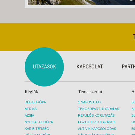
UTAZÁSOK
KAPCSOLAT
PART
Régiók
Téma szerint
Á
DÉL-EURÓPA
1 NAPOS UTAK
AFRIKA
TENGERPARTI NYARALÁS
ÁZSIA
REPÜLŐS KÖRUTAZÁS
NYUGAT-EURÓPA
EGZOTIKUS UTAZÁSOK
50
KARIB-TÉRSÉG
AKTÍV KIKAPCSOLÓDÁS
50