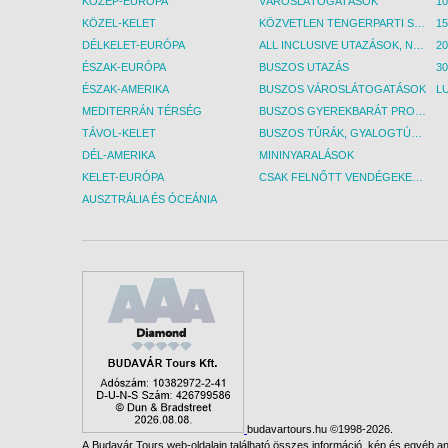
KÖZÉP-EURÓPA
VÁROSLÁTOGATÁSOK
KÖZEL-KELET
KÖZVETLEN TENGERPARTI SZÁLLÁSOK
DÉLKELET-EURÓPA
ALL INCLUSIVE UTAZÁSOK, NYARALÁSOK
ÉSZAK-EURÓPA
BUSZOS UTAZÁS
30
ÉSZAK-AMERIKA
BUSZOS VÁROSLÁTOGATÁSOK
L
MEDITERRÁN TÉRSÉG
BUSZOS GYEREKBARÁT PROGRAMOK
TÁVOL-KELET
BUSZOS TÚRÁK, GYALOGTÚRÁK
DÉL-AMERIKA
MININYARALÁSOK
KELET-EURÓPA
CSAK FELNŐTT VENDÉGEKET FOGADÓ SZÁLLÁSOK
AUSZTRÁLIA ÉS ÓCEÁNIA
budavartours.hu ©1998-2026.
A Budavár Tours web-oldalain található összes információ, kép és egyéb any