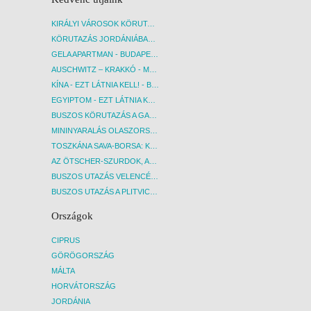
KIRÁLYI VÁROSOK KÖRUTAZÁS KÖZVETLEN REPÜLŐJÁRATTAL - BUDAPEST, REPÜLŐ
KÖRUTAZÁS JORDÁNIÁBAN, HOLT-TENGERI PIHENÉSSEL - BUDAPEST, REPÜLŐ
GELA APARTMAN - BUDAPEST, REPÜLŐ
AUSCHWITZ – KRAKKÓ - MEGRÁZÓ IDŐUTAZÁS! - BUDAPEST, BUSZ
KÍNA - EZT LÁTNIA KELL! - BUDAPEST, REPÜLŐ
EGYIPTOM - EZT LÁTNIA KELL! - BUDAPEST, REPÜLŐ
BUSZOS KÖRUTAZÁS A GARDA-TÓ KÖRNYÉKÉN - BUDAPEST, BUSZ
MININYARALÁS OLASZORSZÁGBAN: ÉSZAK-OLASZ GYÖNGYSZEMEK NYOMÁBAN - BUDAPEST, BUSZ
TOSZKÁNA SAVA-BORSA: KÓSTOLÓK ÉS KULTURÁLIS UTAZÁS - BUDAPEST, BUSZ
AZ ÖTSCHER-SZURDOK, AUSZTRIA GRAND CANYONJA - BUDAPEST, BUSZ
BUSZOS UTAZÁS VELENCÉBE - BUDAPEST, BUSZ
BUSZOS UTAZÁS A PLITVICEI-TAVAK NEMZETI PARKBA - BUDAPEST, BUSZ
Országok
CIPRUS
GÖRÖGORSZÁG
MÁLTA
HORVÁTORSZÁG
JORDÁNIA