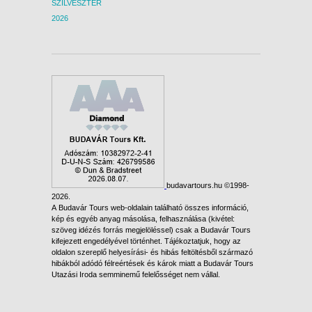
SZILVESZTER
2026
budavartours.hu ©1998-
2026.
A Budavár Tours web-oldalain található összes információ,
kép és egyéb anyag másolása, felhasználása (kivétel:
szöveg idézés forrás megjelöléssel) csak a Budavár Tours
kifejezett engedélyével történhet. Tájékoztatjuk, hogy az
oldalon szereplő helyesírási- és hibás feltöltésből származó
hibákból adódó félreértések és károk miatt a Budavár Tours
Utazási Iroda semminemű felelősséget nem vállal.