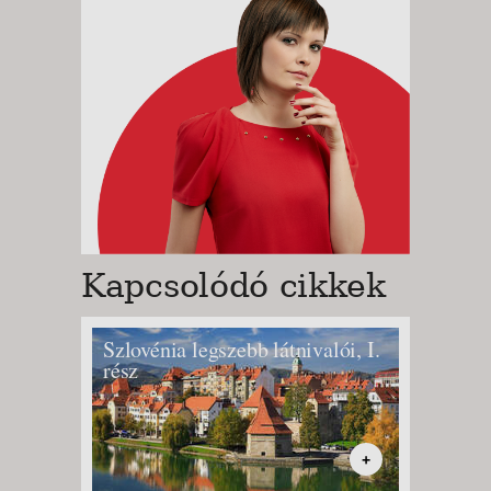
Kapcsolódó cikkek
Szlovénia legszebb látnivalói, I.
Szlovén
rész
rész
+