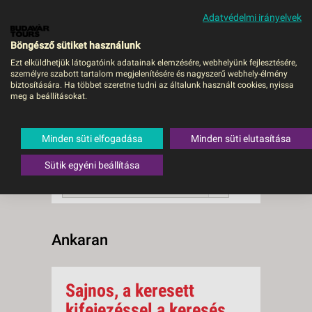
Adatvédelmi irányelvek
MENÜ
Böngésző sütiket használunk
Ezt elküldhetjük látogatóink adatainak elemzésére, webhelyünk fejlesztésére,
személyre szabott tartalom megjelenítésére és nagyszerű webhely-élmény
Ankaran
biztosítására. Ha többet szeretne tudni az általunk használt cookies, nyissa
meg a beállításokat.
0 db a keresésnek
Összesen
megfelelő utazást
találtunk.
Minden süti elfogadása
Minden süti elutasítása
A keresővel tovább szűkítheti a
találati listát!
Sütik egyéni beállítása
RENDEZÉS:
Ár szerint növekvő
Ankaran
Sajnos, a keresett
kifejezéssel a keresés