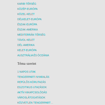
KARIB-TÉRSÉG
KÖZÉP-EURÓPA
KÖZEL-KELET
DÉLKELET-EURÓPA
ÉSZAK-EURÓPA
ÉSZAK-AMERIKA
MEDITERRÁN TÉRSÉG
TÁVOL-KELET
DÉL-AMERIKA
KELET-EURÓPA
AUSZTRÁLIA ÉS ÓCEÁNIA
Téma szerint
1 NAPOS UTAK
TENGERPARTI NYARALÁS
REPÜLŐS KÖRUTAZÁS
EGZOTIKUS UTAZÁSOK
AKTÍV KIKAPCSOLÓDÁS
VÁROSLÁTOGATÁSOK
KÖZVETLEN TENGERPARTI SZÁLLÁSOK