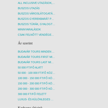
ALL INCLUSIVE UTAZÁSOK, NYARALÁSOK
BUSZOS UTAZÁS
BUSZOS VÁROSLÁTOGATÁSOK
BUSZOS GYEREKBARÁT PROGRAMOK
BUSZOS TÚRÁK, GYALOGTÚRÁK
MININYARALÁSOK
CSAK FELNŐTT VENDÉGEKET FOGADÓ SZÁLLÁSOK
Ár szerint
BUDAVÁR TOURS MINDEN AKCIÓS ÚT
BUDAVÁR TOURS FIRST MINUTE AKCIÓS UTAK
BUDAVÁR TOURS LAST MINUTE AKCIÓS UTAK
50 000 FT/FŐ ALATT
50 000 - 100 000 FT/FŐ KÖZÖTT
100 000 - 150 000 FT/FŐ KÖZÖTT
150 000 - 200 000 FT/FŐ KÖZÖTT
200 000 - 300 000 FT/FŐ KÖZÖTT
300 000 FT/FŐ FELETT
LUXUS- ÉS KÜLÖNLEGES UTAK
Kedvenc útjaink