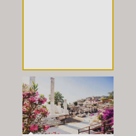
időpontja az egyes időszakokban előforduló
események vagy az adott helyzetben előre
nem látható körülmények miatt
változhatnak. A belépőjegy árak tájékoztató
jellegűek.