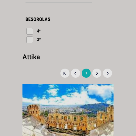
BESOROLÁS
4*
3*
Attika
1