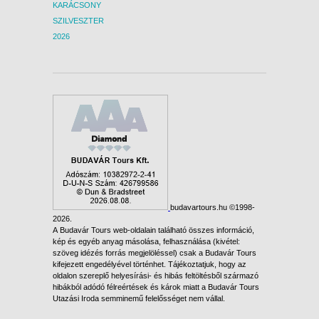
település a Monarchia idején kedvelt
KARÁCSONY
üdülőhely volt. Ma is hangulatos és jól fog
SZILVESZTER
esni egy kis séta a tóparton a hosszú
2026
utazás után. Sétánk végén folytatjuk
utunkat – határátlépés függvényében –
terveink szerint Szeged érintésével, 21 óra
(+/- 30 perc) körül érkezünk Budapestre.
Ezután vidéki utasainkat a visszaigazolt
leszállási helyükre szállítjuk.
Kérdés esetén keresse irodánkat
bizalommal (utazásszervező: Proko Travel
Kft., engedélyszám: R0857/1993).
budavartours.hu ©1998-
2026.
A Budavár Tours web-oldalain található összes információ,
kép és egyéb anyag másolása, felhasználása (kivétel:
szöveg idézés forrás megjelöléssel) csak a Budavár Tours
kifejezett engedélyével történhet. Tájékoztatjuk, hogy az
oldalon szereplő helyesírási- és hibás feltöltésből származó
hibákból adódó félreértések és károk miatt a Budavár Tours
Utazási Iroda semminemű felelősséget nem vállal.