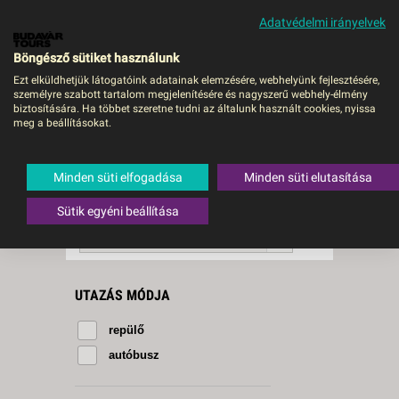
Adatvédelmi irányelvek
MENÜ
Böngésző sütiket használunk
Ezt elküldhetjük látogatóink adatainak elemzésére, webhelyünk fejlesztésére,
személyre szabott tartalom megjelenítésére és nagyszerű webhely-élmény
Attika
biztosítására. Ha többet szeretne tudni az általunk használt cookies, nyissa
meg a beállításokat.
5 db a keresésnek
Összesen
megfelelő utazást
találtunk.
Minden süti elfogadása
Minden süti elutasítása
A keresővel tovább szűkítheti a
találati listát!
Sütik egyéni beállítása
RENDEZÉS:
Ár szerint növekvő
UTAZÁS MÓDJA
repülő
autóbusz