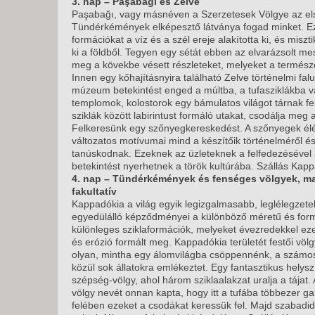
3. nap – Paşabağı és Zelve
Paşabağı, vagy másnéven a Szerzetesek Völgye az els
Tündérkémények elképesztő látványa fogad minket. Ez
formációkat a víz és a szél ereje alakította ki, és mis
ki a földből. Tegyen egy sétát ebben az elvarázsolt m
meg a kövekbe vésett részleteket, melyeket a termész
Innen egy kőhajításnyira található Zelve történelmi fal
múzeum betekintést enged a múltba, a tufasziklákba vá
templomok, kolostorok egy bámulatos világot tárnak fel
sziklák között labirintust formáló utakat, csodálja meg
Felkeresünk egy szőnyegkereskedést. A szőnyegek élén
változatos motívumai mind a készítőik történelméről 
tanúskodnak. Ezeknek az üzleteknek a felfedezésével
betekintést nyerhetnek a török kultúrába. Szállás Kap
4. nap – Tündérkémények és fenséges völgyek, m
fakultatív
Kappadókia a világ egyik legizgalmasabb, leglélegzetel
egyedülálló képződményei a különböző méretű és fo
különleges sziklaformációk, melyeket évezredekkel eze
és erózió formált meg. Kappadókia területét festői völg
olyan, mintha egy álomvilágba csöppennénk, a számo
közül sok állatokra emlékeztet. Egy fantasztikus helys
szépség-völgy, ahol három sziklaalakzat uralja a tájat.
völgy nevét onnan kapta, hogy itt a tufába többezer ga
felében ezeket a csodákat keressük fel. Majd szabadid