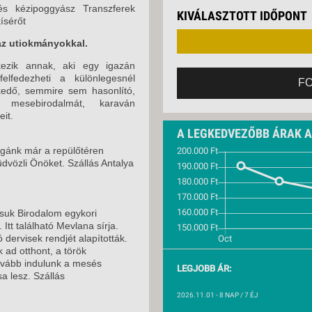
VETLEN
2026. NOVEMBER 15
-és kézipoggyász Transzferek
KIVÁLASZTOTT IDŐPONT
GERPARTI
ísérőt
LLÁSOK
 az utiokmányokkal.
LLODÁK
kezik annak, aki egy igazán
SZDÁVAL
elfedezheti a különlegesnél
F
lkedő, semmire sem hasonlító,
AVÁR TOURS
k mesebirodalmát, karaván
ZÁSOK
it.
A LEGKEDVEZŐBB ÁRAK 
égánk már a repülőtéren
üdvözli Önöket. Szállás Antalya
suk Birodalom egykori
Itt található Mevlana sírja.
 dervisek rendjét alapították.
ad otthont, a török
ovább indulunk a mesés
LEGJOBB ÁR:
 lesz. Szállás
2026.11.01
- 8 NAP / 7 ÉJ