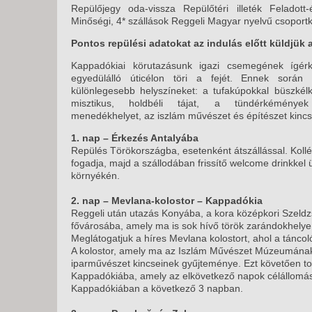
KÖZ
Repülőjegy oda-vissza Repülőtéri illeték Feladott
TEN
Minőségi, 4* szállások Reggeli Magyar nyelvű csoportk
SZÁ
Pontos repülési adatokat az indulás előtt küldjük
SZÁ
Kappadókiai körutazásunk igazi csemegének ígér
CSÚ
egyedülálló úticélon töri a fejét. Ennek során f
különlegesebb helyszíneket: a tufakúpokkal büszké
BUD
misztikus, holdbéli tájat, a tündérkéménye
UTA
menedékhelyet, az iszlám művészet és építészet kincse
1. nap – Érkezés Antalyába
Repülés Törökországba, esetenként átszállással. Koll
fogadja, majd a szállodában frissítő welcome drinkkel 
környékén.
2. nap – Mevlana-kolostor – Kappadókia
Reggeli után utazás Konyába, a kora középkori Szeldz
fővárosába, amely ma is sok hívő török zarándokhelye. 
Meglátogatjuk a híres Mevlana kolostort, ahol a táncoló
A kolostor, amely ma az Iszlám Művészet Múzeumának 
iparművészet kincseinek gyűjteménye. Ezt követően t
Kappadókiába, amely az elkövetkező napok célállomása
Kappadókiában a következő 3 napban.