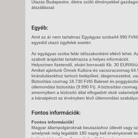
Utazás Budapestre, életre szóló élményekkel gazdag
átszállással.
Egyéb:
Amit az ár nem tartalmaz Egyágyas szoba44.990 Ft/főK
egyedül utazó ügyfelek esetén
Az egyágyas szoba felár időszakonként eltérő lehet. Az
szabott árajánlat tartalmazza a helyes információt.
Helyszínen fizetendő, elvárt borravaló Kb. 30 EUR/fő/ú
Amiket ajánlunk Önnek Kultúra-és vacsoracsomag 64.9
kirándulásokhoz tartozó belépőket, idegenvezetést, va
Biztosítási csomag 18.730 Ft/fő Baleset és poggyászbiz
útlemondási biztosítás (9.990 Ft). A biztosítási csom
amennyiben a biztosító által elfogadott okok valamelyikév
a bánatpénzt az érvényben lévő útlemondási szabályzat
Fontos információk:
Fontos információk!
Magyar állampolgároknak beutazáshoz útlevél vagy sz
amelynek még legalább 180 napig kell érvényesnek le