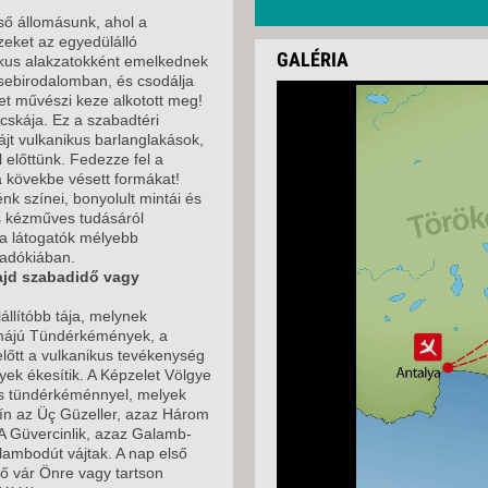
ő állomásunk, ahol a
eket az egyedülálló
GALÉRIA
ztikus alakzatokként emelkednek
esebirodalomban, és csodálja
et művészi keze alkotott meg!
ucskája. Ez a szabadtéri
jt vulkanikus barlanglakások,
 előttünk. Fedezze fel a
 a kövekbe vésett formákat!
k színei, bonyolult mintái és
és kézműves tudásáról
 a látogatók mélyebb
padókiában.
ajd szabadidő vagy
állítóbb tája, melynek
rmájú Tündérkémények, a
lőtt a vulkanikus tevékenység
yek ékesítik. A Képzelet Völgye
s tündérkéménnyel, melyek
zín az Üç Güzeller, azaz Három
 A Güvercinlik, azaz Galamb-
lambodút vájtak. A nap első
ő vár Önre vagy tartson