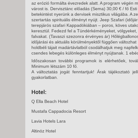
az erózió formálta évezredek alatt. A program végén m
várost is. Dervisztánc előadás (Sema) 30,00 € / fő Es
betekintést nyerünk a dervisek misztikus világába. A z
szertartás spirituális élményt nyújt. Jeep Szafari (időj
terepjárós szafari Kappadókiában – poros, köves utak
keresztül. Fedezd fel a Tündérkéményeket, völgyeket, 
falvakat. (Tavaszi szezonra érvényes ár) Hőlégballonos
időjárási és aktuális körülményektől függően változhat 
holdbéli tájait madártávlatból csodálhatjuk meg napfelke
csendes lebegés különleges élményt nyújtanak. 1 ebéd
Időszakosan további programok is elérhetőek, tová
Minimum létszám 10 fő.
A változtatás jogát fenntartjuk! Árak tájékoztató jel
gyakorlatban.
Hotel:
Q Ella Beach Hotel
Mustafa Cappadocia Resort
Lavia Hotels Lara
Altinöz Hotel