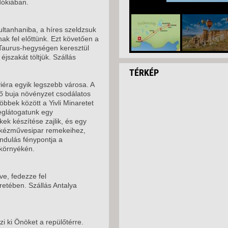
dókiában.
ultanhaniba, a híres szeldzsuk
ak fel előttünk. Ezt követően a
 Taurus-hegységen keresztül
jszakát töltjük. Szállás
TÉRKÉP
iéra egyik legszebb városa. A
ő buja növényzet csodálatos
bbek között a Yivli Minaretet
eglátogatunk egy
kek készítése zajlik, és egy
k kézművesipar remekeihez,
ándulás fénypontja a
 környékén.
ve, fedezze fel
retében. Szállás Antalya
i ki Önöket a repülőtérre.