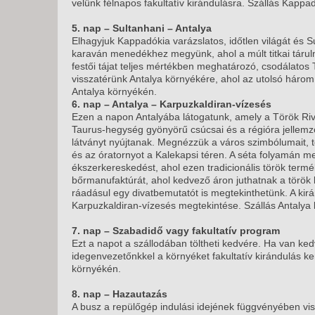
velünk félnapos fakultatív kirándulásra. Szállás Kappa
5. nap – Sultanhani – Antalya
Elhagyjuk Kappadókia varázslatos, időtlen világát és S
karaván menedékhez megyünk, ahol a múlt titkai táruln
festői tájat teljes mértékben meghatározó, csodálatos
visszatérünk Antalya környékére, ahol az utolsó három é
Antalya környékén.
6. nap – Antalya – Karpuzkaldiran-vízesés
Ezen a napon Antalyába látogatunk, amely a Török Riv
Taurus-hegység gyönyörű csúcsai és a régióra jellemz
látványt nyújtanak. Megnézzük a város szimbólumait, tö
és az óratornyot a Kalekapsi téren. A séta folyamán m
ékszerkereskedést, ahol ezen tradicionális török termé
bőrmanufaktúrát, ahol kedvező áron juthatnak a törö
ráadásul egy divatbemutatót is megtekinthetünk. A kir
Karpuzkaldiran-vízesés megtekintése. Szállás Antalya
7. nap – Szabadidő vagy fakultatív program
Ezt a napot a szállodában töltheti kedvére. Ha van ked
idegenvezetőnkkel a környéket fakultatív kirándulás ke
környékén.
8. nap – Hazautazás
A busz a repülőgép indulási idejének függvényében visz