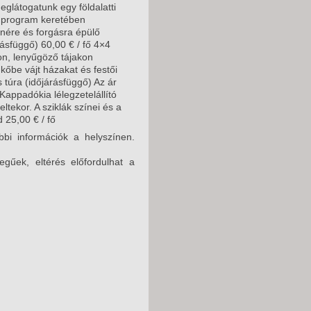
eglátogatunk egy földalatti
ti program keretében
enére és forgásra épülő
árásfüggő) 60,00 € / fő 4×4
on, lenyűgöző tájakon
kőbe vájt házakat és festői
 túra (időjárásfüggő) Az ár
Kappadókia lélegzetelállító
ltekor. A sziklák színei és a
 25,00 € / fő
bbi információk a helyszínen.
legűek, eltérés előfordulhat a