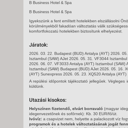
B Business Hotel & Spa
B Business Hotel & Spa
Igyekszünk a fent említett hotelekben elszállásolni Ö
körülményekből fakadóan változtatás válik szüksége
komfortfokozatú hotelekben biztosítunk elhelyezést.
Járatok:
2026. 03. 22. Budapest (BUD) Antalya (AYT) 2026. 05
Isztambul (SAW) AJet 2026. 05. 31. VF3044 Isztambul
2026. 06. 07. VF3033 Antalya (AYT) Isztambul (SAW) 
Isztambul (SAW) Budapest (BUD) AJet 2026. 05. 16. 
(AYT) Sunexpress 2026. 05. 23. XQ520 Antalya (AYT
A repülési időpontok tájékoztató jellegűek. Végleges 
küldünk.
Utazási kisokos:
Helyszínen fizetendő, elvárt borravaló
(magyar ideg
idegenvezetőnek és sofőrnek): Kb. 30 EUR/fő/út.
Ivóvíz:
a csapvizet nem, helyette a palackozott víz fo
programok és a hotelek változtatásának jogát fenn