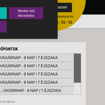
TAK
Feliratkozom
Minden süti
elutasítása
ertekesites@budavartours.hu
TIPPEK
(+36­ 1) 3 - 56 - 56 - 56
VISSZAJELZÉS KÜLDÉSE
IDŐPONTOK
, VASÁRNAP -
8 NAP / 7 ÉJSZAKA
, VASÁRNAP -
8 NAP / 7 ÉJSZAKA
, VASÁRNAP -
8 NAP / 7 ÉJSZAKA
, VASÁRNAP -
8 NAP / 7 ÉJSZAKA
., VASÁRNAP -
8 NAP / 7 ÉJSZAKA
., VASÁRNAP -
8 NAP / 7 ÉJSZAKA
 elrejtése