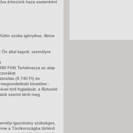
odva érkezünk haza esetenként
ülön szoba igénylése, illetve
 Ön által kapott, személyre
t
90 Ft/fő Tartalmazza az alap
csorákat
tosítás (8.740 Ft) és
ag megrendelését követően -
el törli foglalását, a Biztosító
ok szerint téríti meg.
emélyi igazolvány szükséges,
nnie a Törökországba történő