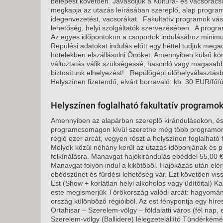
belépést követően. Javasoljuk a Kultúra- és vacsorac
megkapja az utazás leírásában szereplő, alap program
idegenvezetést, vacsorákat. Fakultatív programok vásá
lehetőség, helyi szolgáltatók szervezésében. A program
Az egyes időpontokon a csoportok indulásához minim
Repülési adatokat indulás előtt egy héttel tudjuk megad
hotelekben elszállásolni Önöket. Amennyiben külső k
változtatás válik szükségessé, hasonló vagy magasab
biztosítunk elhelyezést! Repülőgépi ülőhelyválasztás
Helyszínen fizetendő, elvárt borravaló: kb. 30 EUR/fő/ú
Helyszínen foglalható fakultatív programok
Amennyiben az alapárban szereplő kirándulásokon, és 
programcsomagon kívül szeretne még több programon 
régió ezer arcát, vegyen részt a helyszínen foglalható
Melyek közül néhány kerül az utazás időponjának és 
felkínálásra. Manavgat hajókirándulás ebéddel 55,00 €
Manavgat folyón indul a kikötőből. Hajókázás után elérj
ebédszünet és fürdési lehetőség vár. Ezt követően vis
Est (Show + korlátlan helyi alkoholos vagy üdítőital) 
este megismerjük Törökország valódi arcát: hagyomány
ország különböző régióiból. Az est fénypontja egy hír
Ortahisar – Szerelem-völgy – földalatti város (fél nap, 
Szerelem-völgy (Ballidere) lélegzetelállító Tündérkémé