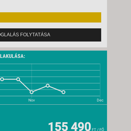
., VASÁRNAP -
8 NAP / 7 ÉJSZAKA
OGLALÁS FOLYTATÁSA
ALAKULÁSA:
155 490
FT / FŐ