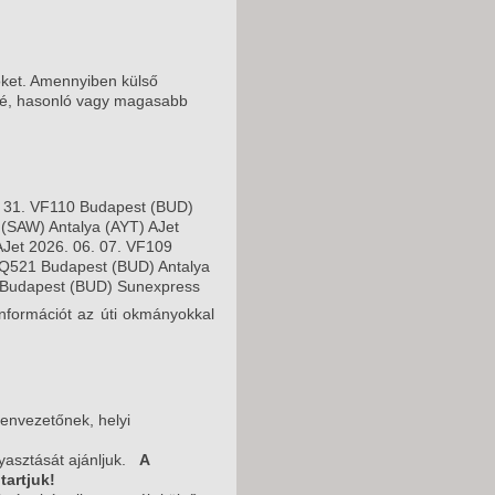
nöket. Amennyiben külső
ssé, hasonló vagy magasabb
. 31. VF110 Budapest (BUD)
 (SAW) Antalya (AYT) AJet
AJet 2026. 06. 07. VF109
XQ521 Budapest (BUD) Antalya
) Budapest (BUD) Sunexpress
információt az úti okmányokkal
envezetőnek, helyi
gyasztását ajánljuk.
A
tartjuk!