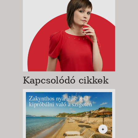
Kapcsolódó cikkek
Zakynthos nyaralás: 8+1
Korfuo
kipróbálni való a szigeten
strand
partsz
+