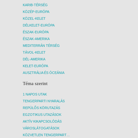
KARIB-TÉRSÉG
KÖZÉP-EURÓPA
KÖZEL-KELET
DÉLKELET-EURÓPA
ÉSZAK-EURÓPA
ÉSZAK-AMERIKA
MEDITERRÁN TÉRSÉG
TÁVOL-KELET
DÉL-AMERIKA
KELET-EURÓPA
AUSZTRÁLIA ÉS ÓCEÁNIA
Téma szerint
1 NAPOS UTAK
TENGERPARTI NYARALÁS
REPÜLŐS KÖRUTAZÁS
EGZOTIKUS UTAZÁSOK
AKTÍV KIKAPCSOLÓDÁS
VÁROSLÁTOGATÁSOK
KÖZVETLEN TENGERPARTI SZÁLLÁSOK