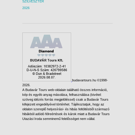
SZILVESZTER
2026
budavartours.hu ©1998-
2026.
A Budavár Tours web-oldalain található összes információ,
kép és egyéb anyag másolása, felhasználása (kivétel:
szöveg idézés forrás megjelöléssel) csak a Budavár Tours
kifejezett engedélyével történhet. Tájékoztatjuk, hogy az
oldalon szereplő helyesírási- és hibás feltöltésből származó
hibákból adódó félreértések és károk miatt a Budavár Tours
Utazási Iroda semminemű felelősséget nem vállal.