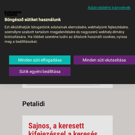
Adatvédelmi irányelvek
MENÜ
Böngésző sütiket használunk
Ezt elküldhetjük látogatóink adatainak elemzésére, webhelyünk fejlesztésére,
személyre szabott tartalom megjelenítésére és nagyszerű webhely-élmény
Petalidi
biztosítására. Ha többet szeretne tudni az általunk használt cookies, nyissa
meg a beállításokat.
0 db a keresésnek
Összesen
megfelelő utazást
találtunk.
Minden süti elfogadása
Minden süti elutasítása
A keresővel tovább szűkítheti a
találati listát!
Sütik egyéni beállítása
RENDEZÉS:
Ár szerint növekvő
Petalidi
Sajnos, a keresett
kifejezéssel a keresés