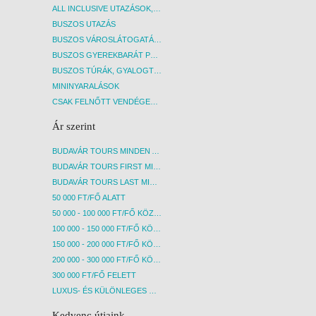
ALL INCLUSIVE UTAZÁSOK, NYARALÁSOK
BUSZOS UTAZÁS
BUSZOS VÁROSLÁTOGATÁSOK
BUSZOS GYEREKBARÁT PROGRAMOK
BUSZOS TÚRÁK, GYALOGTÚRÁK
MININYARALÁSOK
CSAK FELNŐTT VENDÉGEKET FOGADÓ SZÁLLÁSOK
Ár szerint
BUDAVÁR TOURS MINDEN AKCIÓS ÚT
BUDAVÁR TOURS FIRST MINUTE AKCIÓS UTAK
BUDAVÁR TOURS LAST MINUTE AKCIÓS UTAK
50 000 FT/FŐ ALATT
50 000 - 100 000 FT/FŐ KÖZÖTT
100 000 - 150 000 FT/FŐ KÖZÖTT
150 000 - 200 000 FT/FŐ KÖZÖTT
200 000 - 300 000 FT/FŐ KÖZÖTT
300 000 FT/FŐ FELETT
LUXUS- ÉS KÜLÖNLEGES UTAK
Kedvenc útjaink