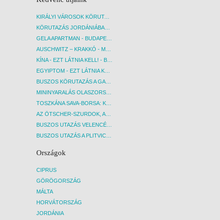
KIRÁLYI VÁROSOK KÖRUTAZÁS KÖZVETLEN REPÜLŐJÁRATTAL - BUDAPEST, REPÜLŐ
KÖRUTAZÁS JORDÁNIÁBAN, HOLT-TENGERI PIHENÉSSEL - BUDAPEST, REPÜLŐ
GELA APARTMAN - BUDAPEST, REPÜLŐ
AUSCHWITZ – KRAKKÓ - MEGRÁZÓ IDŐUTAZÁS! - BUDAPEST, BUSZ
KÍNA - EZT LÁTNIA KELL! - BUDAPEST, REPÜLŐ
EGYIPTOM - EZT LÁTNIA KELL! - BUDAPEST, REPÜLŐ
BUSZOS KÖRUTAZÁS A GARDA-TÓ KÖRNYÉKÉN - BUDAPEST, BUSZ
MININYARALÁS OLASZORSZÁGBAN: ÉSZAK-OLASZ GYÖNGYSZEMEK NYOMÁBAN - BUDAPEST, BUSZ
TOSZKÁNA SAVA-BORSA: KÓSTOLÓK ÉS KULTURÁLIS UTAZÁS - BUDAPEST, BUSZ
AZ ÖTSCHER-SZURDOK, AUSZTRIA GRAND CANYONJA - BUDAPEST, BUSZ
BUSZOS UTAZÁS VELENCÉBE - BUDAPEST, BUSZ
BUSZOS UTAZÁS A PLITVICEI-TAVAK NEMZETI PARKBA - BUDAPEST, BUSZ
Országok
CIPRUS
GÖRÖGORSZÁG
MÁLTA
HORVÁTORSZÁG
JORDÁNIA