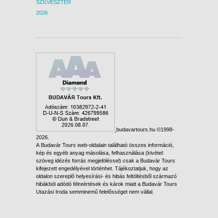
SZILVESZTER
2026
budavartours.hu ©1998-
2026.
A Budavár Tours web-oldalain található összes információ,
kép és egyéb anyag másolása, felhasználása (kivétel:
szöveg idézés forrás megjelöléssel) csak a Budavár Tours
kifejezett engedélyével történhet. Tájékoztatjuk, hogy az
oldalon szereplő helyesírási- és hibás feltöltésből származó
hibákból adódó félreértések és károk miatt a Budavár Tours
Utazási Iroda semminemű felelősséget nem vállal.