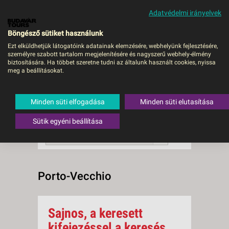
Adatvédelmi irányelvek
MENÜ
Böngésző sütiket használunk
Ezt elküldhetjük látogatóink adatainak elemzésére, webhelyünk fejlesztésére,
személyre szabott tartalom megjelenítésére és nagyszerű webhely-élmény
Porto-Vecchio
biztosítására. Ha többet szeretne tudni az általunk használt cookies, nyissa
meg a beállításokat.
0 db a keresésnek
Összesen
megfelelő utazást
találtunk.
Minden süti elfogadása
Minden süti elutasítása
A keresővel tovább szűkítheti a
találati listát!
Sütik egyéni beállítása
RENDEZÉS:
Ár szerint növekvő
Porto-Vecchio
Sajnos, a keresett
kifejezéssel a keresés