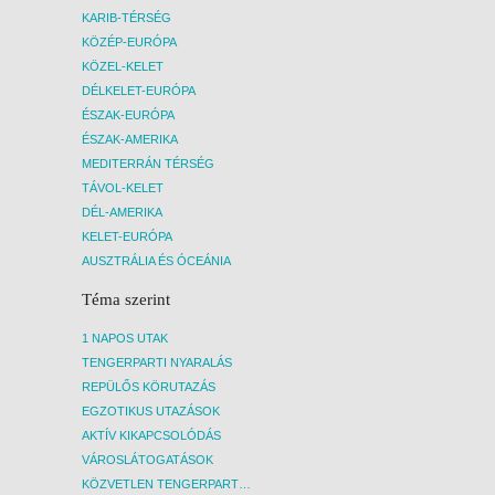
KARIB-TÉRSÉG
KÖZÉP-EURÓPA
KÖZEL-KELET
DÉLKELET-EURÓPA
ÉSZAK-EURÓPA
ÉSZAK-AMERIKA
MEDITERRÁN TÉRSÉG
TÁVOL-KELET
DÉL-AMERIKA
KELET-EURÓPA
AUSZTRÁLIA ÉS ÓCEÁNIA
Téma szerint
1 NAPOS UTAK
TENGERPARTI NYARALÁS
REPÜLŐS KÖRUTAZÁS
EGZOTIKUS UTAZÁSOK
AKTÍV KIKAPCSOLÓDÁS
VÁROSLÁTOGATÁSOK
KÖZVETLEN TENGERPARTI SZÁLLÁSOK