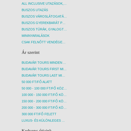
ALL INCLUSIVE UTAZÁSOK, NYARALÁSOK
BUSZOS UTAZÁS
BUSZOS VÁROSLÁTOGATÁSOK
BUSZOS GYEREKBARÁT PROGRAMOK
BUSZOS TÚRÁK, GYALOGTÚRÁK
MININYARALÁSOK
CSAK FELNŐTT VENDÉGEKET FOGADÓ SZÁLLÁSOK
Ár szerint
BUDAVÁR TOURS MINDEN AKCIÓS ÚT
BUDAVÁR TOURS FIRST MINUTE AKCIÓS UTAK
BUDAVÁR TOURS LAST MINUTE AKCIÓS UTAK
50 000 FT/FŐ ALATT
50 000 - 100 000 FT/FŐ KÖZÖTT
100 000 - 150 000 FT/FŐ KÖZÖTT
150 000 - 200 000 FT/FŐ KÖZÖTT
200 000 - 300 000 FT/FŐ KÖZÖTT
300 000 FT/FŐ FELETT
LUXUS- ÉS KÜLÖNLEGES UTAK
Kedvenc útjaink