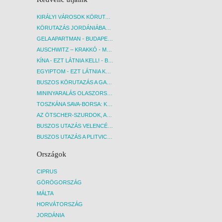
KIRÁLYI VÁROSOK KÖRUTAZÁS KÖZVETLEN REPÜLŐJÁRATTAL - BUDAPEST, REPÜLŐ
KÖRUTAZÁS JORDÁNIÁBAN, HOLT-TENGERI PIHENÉSSEL - BUDAPEST, REPÜLŐ
GELA APARTMAN - BUDAPEST, REPÜLŐ
AUSCHWITZ – KRAKKÓ - MEGRÁZÓ IDŐUTAZÁS! - BUDAPEST, BUSZ
KÍNA - EZT LÁTNIA KELL! - BUDAPEST, REPÜLŐ
EGYIPTOM - EZT LÁTNIA KELL! - BUDAPEST, REPÜLŐ
BUSZOS KÖRUTAZÁS A GARDA-TÓ KÖRNYÉKÉN - BUDAPEST, BUSZ
MININYARALÁS OLASZORSZÁGBAN: ÉSZAK-OLASZ GYÖNGYSZEMEK NYOMÁBAN - BUDAPEST, BUSZ
TOSZKÁNA SAVA-BORSA: KÓSTOLÓK ÉS KULTURÁLIS UTAZÁS - BUDAPEST, BUSZ
AZ ÖTSCHER-SZURDOK, AUSZTRIA GRAND CANYONJA - BUDAPEST, BUSZ
BUSZOS UTAZÁS VELENCÉBE - BUDAPEST, BUSZ
BUSZOS UTAZÁS A PLITVICEI-TAVAK NEMZETI PARKBA - BUDAPEST, BUSZ
Országok
CIPRUS
GÖRÖGORSZÁG
MÁLTA
HORVÁTORSZÁG
JORDÁNIA