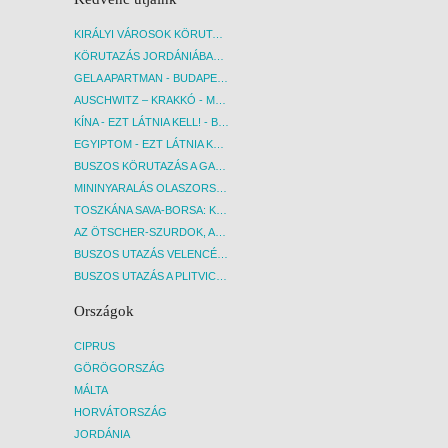
KIRÁLYI VÁROSOK KÖRUTAZÁS KÖZVETLEN REPÜLŐJÁRATTAL - BUDAPEST, REPÜLŐ
KÖRUTAZÁS JORDÁNIÁBAN, HOLT-TENGERI PIHENÉSSEL - BUDAPEST, REPÜLŐ
GELA APARTMAN - BUDAPEST, REPÜLŐ
AUSCHWITZ – KRAKKÓ - MEGRÁZÓ IDŐUTAZÁS! - BUDAPEST, BUSZ
KÍNA - EZT LÁTNIA KELL! - BUDAPEST, REPÜLŐ
EGYIPTOM - EZT LÁTNIA KELL! - BUDAPEST, REPÜLŐ
BUSZOS KÖRUTAZÁS A GARDA-TÓ KÖRNYÉKÉN - BUDAPEST, BUSZ
MININYARALÁS OLASZORSZÁGBAN: ÉSZAK-OLASZ GYÖNGYSZEMEK NYOMÁBAN - BUDAPEST, BUSZ
TOSZKÁNA SAVA-BORSA: KÓSTOLÓK ÉS KULTURÁLIS UTAZÁS - BUDAPEST, BUSZ
AZ ÖTSCHER-SZURDOK, AUSZTRIA GRAND CANYONJA - BUDAPEST, BUSZ
BUSZOS UTAZÁS VELENCÉBE - BUDAPEST, BUSZ
BUSZOS UTAZÁS A PLITVICEI-TAVAK NEMZETI PARKBA - BUDAPEST, BUSZ
Országok
CIPRUS
GÖRÖGORSZÁG
MÁLTA
HORVÁTORSZÁG
JORDÁNIA