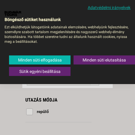
Adatvédelmi irányelvek
MENÜ
Böngésző sütiket használunk
Ezt elküldhetjük látogatóink adatainak elemzésére, webhelyünk fejlesztésére,
személyre szabott tartalom megjelenítésére és nagyszerű webhely-élmény
Aberdeen
biztosítására. Ha többet szeretne tudni az általunk használt cookies, nyissa
meg a beállításokat.
1 db a keresésnek
Összesen
megfelelő utazást
találtunk.
Minden süti elfogadása
Minden süti elutasítása
A keresővel tovább szűkítheti a
találati listát!
Sütik egyéni beállítása
RENDEZÉS:
Időtartam szerint növekvő
UTAZÁS MÓDJA
repülő