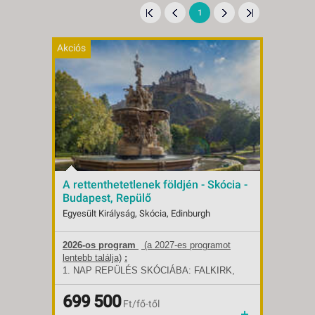
1
Akciós
A rettenthetetlenek földjén - Skócia -
Budapest, Repülő
Egyesült Királyság, Skócia, Edinburgh
2026-os program
(a 2027-es programot
Indulások:
2026.10.01-tól
lentebb találja)
:
Időpontok:
1 db
1. NAP REPÜLÉS SKÓCIÁBA: FALKIRK,
Ellátás:
reggeli
STIRLING, GLASGOW Menetrend
Típus:
Klasszikus körutazás
függvényében repülés Budapestről
Szállás:
699 500
Egyéb
Ft/fő-től
Skóciába. Érkezés után irány a Falkirk
Utazás:
menetrendszerinti járattal