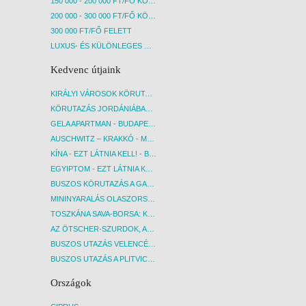
150 000 - 200 000 FT/FŐ KÖZÖTT
200 000 - 300 000 FT/FŐ KÖZÖTT
300 000 FT/FŐ FELETT
LUXUS- ÉS KÜLÖNLEGES UTAK
Kedvenc útjaink
KIRÁLYI VÁROSOK KÖRUTAZÁS KÖZVETLEN REPÜLŐJÁRATTAL - BUDAPEST, REPÜLŐ
KÖRUTAZÁS JORDÁNIÁBAN, HOLT-TENGERI PIHENÉSSEL - BUDAPEST, REPÜLŐ
GELA APARTMAN - BUDAPEST, REPÜLŐ
AUSCHWITZ – KRAKKÓ - MEGRÁZÓ IDŐUTAZÁS! - BUDAPEST, BUSZ
KÍNA - EZT LÁTNIA KELL! - BUDAPEST, REPÜLŐ
EGYIPTOM - EZT LÁTNIA KELL! - BUDAPEST, REPÜLŐ
BUSZOS KÖRUTAZÁS A GARDA-TÓ KÖRNYÉKÉN - BUDAPEST, BUSZ
MININYARALÁS OLASZORSZÁGBAN: ÉSZAK-OLASZ GYÖNGYSZEMEK NYOMÁBAN - BUDAPEST, BUSZ
TOSZKÁNA SAVA-BORSA: KÓSTOLÓK ÉS KULTURÁLIS UTAZÁS - BUDAPEST, BUSZ
AZ ÖTSCHER-SZURDOK, AUSZTRIA GRAND CANYONJA - BUDAPEST, BUSZ
BUSZOS UTAZÁS VELENCÉBE - BUDAPEST, BUSZ
BUSZOS UTAZÁS A PLITVICEI-TAVAK NEMZETI PARKBA - BUDAPEST, BUSZ
Országok