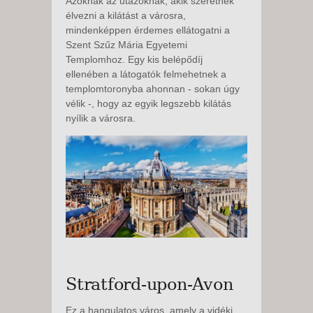
Azoknak az utazóknak, akik szeretnék
élvezni a kilátást a városra,
mindenképpen érdemes ellátogatni a
Szent Szűz Mária Egyetemi
Templomhoz. Egy kis belépődíj
ellenében a látogatók felmehetnek a
templomtoronyba ahonnan - sokan úgy
vélik -, hogy az egyik legszebb kilátás
nyílik a városra.
Stratford-upon-Avon
Ez a hangulatos város, amely a vidéki