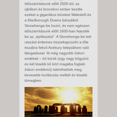
Időszámításunk előtt 2500-tól, az
újkőkori és bronzkori ember kezdte
ezeket a gigantikus köveket Walesből és
a Marlborough Downs bányáiból
Stonehenge-be hozni, és nem egészen
időszámításunk előtt 1600-ban fejezték
be az „építkezést”. A Stonehenge-be tett
utazást érdemes összekapcsolni a tőle
északra fekvő Avebury településre való
látogatással. Itt még nagyobb őskori
emlékek – kő körök (egy nagy kőgyűrű
és két kisebb kő kört magába foglaló
őskori emlékmű) tekinthetőek meg,
kevesebb korlátozás mellett és kisebb
tömegben.