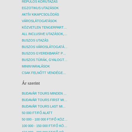
REPÜLŐS KÖRUTAZÁS
EGZOTIKUS UTAZÁSOK
AKTÍV KIKAPCSOLÓDÁS
VÁROSLÁTOGATÁSOK
KÖZVETLEN TENGERPARTI SZÁLLÁSOK
ALL INCLUSIVE UTAZÁSOK, NYARALÁSOK
BUSZOS UTAZÁS
BUSZOS VÁROSLÁTOGATÁSOK
BUSZOS GYEREKBARÁT PROGRAMOK
BUSZOS TÚRÁK, GYALOGTÚRÁK
MININYARALÁSOK
CSAK FELNŐTT VENDÉGEKET FOGADÓ SZÁLLÁSOK
Ár szerint
BUDAVÁR TOURS MINDEN AKCIÓS ÚT
BUDAVÁR TOURS FIRST MINUTE AKCIÓS UTAK
BUDAVÁR TOURS LAST MINUTE AKCIÓS UTAK
50 000 FT/FŐ ALATT
50 000 - 100 000 FT/FŐ KÖZÖTT
100 000 - 150 000 FT/FŐ KÖZÖTT