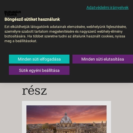
Adatvédelmi irányelvek
MENÜ
Böngésző sütiket használunk
Ezt elküldhetjük látogatóink adatainak elemzésére, webhelyünk fejlesztésére,
személyre szabott tartalom megjelenítésére és nagyszerű webhely-élmény
biztosítására. Ha többet szeretne tudni az általunk használt cookies, nyissa
meg a beállításokat.
Lenyűgöző
kirándulások
Minden süti elfogadása
Minden süti elutasítása
Sütik egyéni beállítása
Londonból, II.
rész