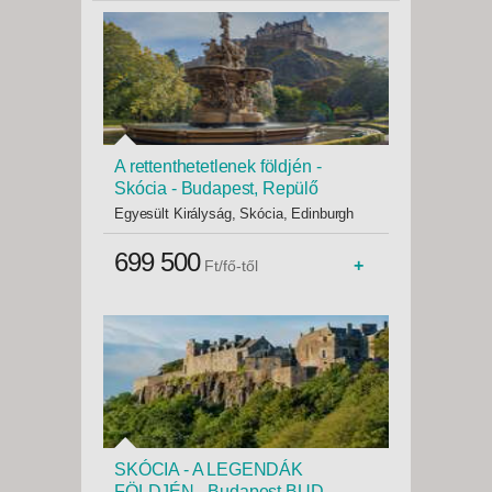
A rettenthetetlenek földjén -
Skócia - Budapest, Repülő
Egyesült Királyság, Skócia, Edinburgh
699 500
+
Ft/fő-től
SKÓCIA - A LEGENDÁK
FÖLDJÉN - Budapest BUD,