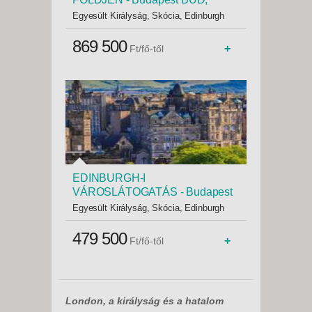
Repülő 3*
Egyesült Királyság, Skócia, Edinburgh
869 500
+
Ft/fő-től
EDINBURGH-I
VÁROSLÁTOGATÁS - Budapest
BUD, Repülő 3*
Egyesült Királyság, Skócia, Edinburgh
479 500
+
Ft/fő-től
London, a királyság és a hatalom