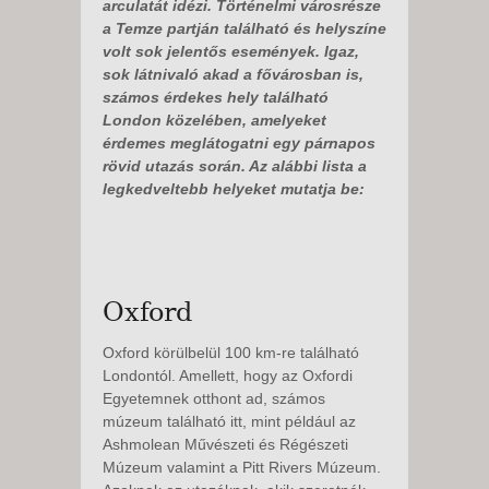
arculatát idézi. Történelmi városrésze
a Temze partján található és helyszíne
volt sok jelentős események. Igaz,
sok látnivaló akad a fővárosban is,
számos érdekes hely található
London közelében, amelyeket
érdemes meglátogatni egy párnapos
rövid utazás során. Az alábbi lista a
legkedveltebb helyeket mutatja be:
Oxford
Oxford körülbelül 100 km-re található
Londontól. Amellett, hogy az Oxfordi
Egyetemnek otthont ad, számos
múzeum található itt, mint például az
Ashmolean Művészeti és Régészeti
Múzeum valamint a Pitt Rivers Múzeum.