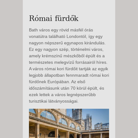
Római fürdők
Bath város egy rövid másfél órás
vonatútra található Londontól, így egy
nagyon népszerű egynapos kirándulás.
Ez egy nagyon szép, történelmi város,
amely krémszínű mészkőből épült és a
természetes melegvízű forrásairól híres.
A város római kori fürdőit tartják az egyik
legjobb állapotban fennmaradt római kori
fürdőnek Európában. Az első
időszámításunk után 70 körül épült, és
ezek lettek a város legnépszerűbb
turisztikai látványosságai.