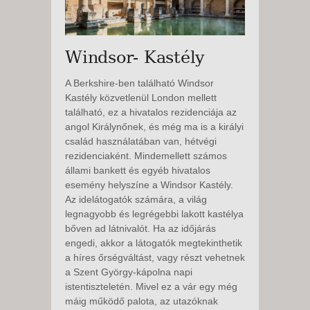
Windsor- Kastély
A Berkshire-ben található Windsor
Kastély közvetlenül London mellett
található, ez a hivatalos rezidenciája az
angol Királynőnek, és még ma is a királyi
család használatában van, hétvégi
rezidenciaként. Mindemellett számos
állami bankett és egyéb hivatalos
esemény helyszíne a Windsor Kastély.
Az idelátogatók számára, a világ
legnagyobb és legrégebbi lakott kastélya
bőven ad látnivalót. Ha az időjárás
engedi, akkor a látogatók megtekinthetik
a híres őrségváltást, vagy részt vehetnek
a Szent György-kápolna napi
istentiszteletén. Mivel ez a vár egy még
máig működő palota, az utazóknak