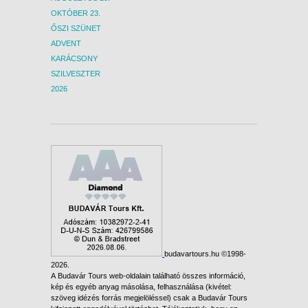
OKTÓBER 23.
ŐSZI SZÜNET
ADVENT
KARÁCSONY
SZILVESZTER
2026
budavartours.hu ©1998-
2026.
A Budavár Tours web-oldalain található összes információ,
kép és egyéb anyag másolása, felhasználása (kivétel:
szöveg idézés forrás megjelöléssel) csak a Budavár Tours