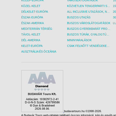
KÖZÉP-EURÓPA
VÁROSLÁTOGATÁSOK
KÖZEL-KELET
KÖZVETLEN TENGERPARTI SZÁLLÁSOK
DÉLKELET-EURÓPA
ALL INCLUSIVE UTAZÁSOK, NYARALÁSOK
ÉSZAK-EURÓPA
BUSZOS UTAZÁS
30
ÉSZAK-AMERIKA
BUSZOS VÁROSLÁTOGATÁSOK
L
MEDITERRÁN TÉRSÉG
BUSZOS GYEREKBARÁT PROGRAMOK
TÁVOL-KELET
BUSZOS TÚRÁK, GYALOGTÚRÁK
DÉL-AMERIKA
MININYARALÁSOK
KELET-EURÓPA
CSAK FELNŐTT VENDÉGEKET FOGADÓ SZÁLLÁSOK
AUSZTRÁLIA ÉS ÓCEÁNIA
budavartours.hu ©1998-2026.
A Budavár Tours web-oldalain található összes információ, kép és egyéb any