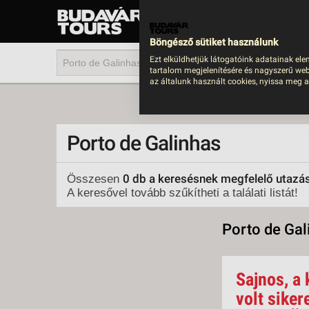
UTAZÁS
LAST MINUTE NYAR
Böngésző sütiket használunk
202
Ezt elküldhetjük látogatóink adatainak ele
tartalom megjelenítésére és nagyszerű web
BUS
az általunk használt cookies, nyissa meg a
TEN
ÜDÜ
Porto de Galinhas
KÖR
CSA
0 db a keresésnek megfelelő utazá
Összesen
A keresővel tovább szűkítheti a találati listát!
UTA
IND
Porto de Gal
AKT
EGZ
Sajnos, a 
VÁR
volt siker