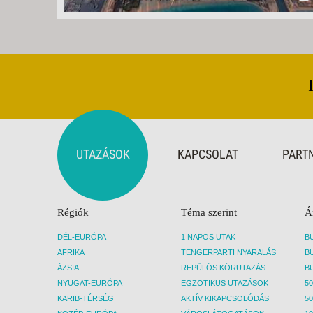
UTAZÁSOK
KAPCSOLAT
PART
Régiók
Téma szerint
Á
DÉL-EURÓPA
1 NAPOS UTAK
AFRIKA
TENGERPARTI NYARALÁS
ÁZSIA
REPÜLŐS KÖRUTAZÁS
NYUGAT-EURÓPA
EGZOTIKUS UTAZÁSOK
50
KARIB-TÉRSÉG
AKTÍV KIKAPCSOLÓDÁS
50