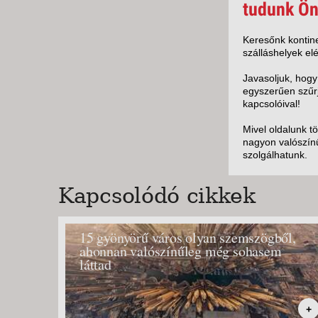
KÖZ
tudunk Ön
TEN
SZÁ
Keresőnk kontine
szálláshelyek elé
SZÁ
CSÚ
Javasoljuk, hogy
egyszerűen szűrj
BUD
kapcsolóival!
UTA
Mivel oldalunk t
nagyon valószínű
szolgálhatunk.
Kapcsolódó cikkek
15 gyönyörű város olyan szemszögből,
ahonnan valószínűleg még sohasem
láttad
+