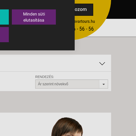
TAK
Feliratkozom
Minden süti
elutasítása
ertekesites@budavartours.hu
TIPPEK
(+36­ 1) 3 - 56 - 56 - 56
VISSZAJELZÉS KÜLDÉSE
RENDEZÉS:
Ár szerint növekvő