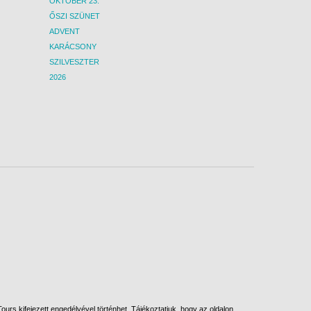
OKTÓBER 23.
ŐSZI SZÜNET
ADVENT
KARÁCSONY
SZILVESZTER
2026
urs kifejezett engedélyével történhet. Tájékoztatjuk, hogy az oldalon