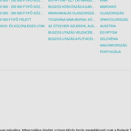
100 000 - 150 000 FT/FŐ KÖZÖTT
EGYIPTOM - EZT LÁTNIA KELL! - BUDAPEST, REPÜLŐ
KÍNA
150 000 - 200 000 FT/FŐ KÖZÖTT
BUSZOS KÖRUTAZÁS A GARDA-TÓ KÖRNYÉKÉN - BUDAPEST, BUSZ
MAROKKÓ
200 000 - 300 000 FT/FŐ KÖZÖTT
MININYARALÁS OLASZORSZÁGBAN: ÉSZAK-OLASZ GYÖNGYSZEMEK NYOMÁBAN - BUDAPEST, BUSZ
OLASZORSZÁG
0 000 FT/FŐ FELETT
TOSZKÁNA SAVA-BORSA: KÓSTOLÓK ÉS KULTURÁLIS UTAZÁS - BUDAPEST, BUSZ
SPANYOLORSZÁG
UXUS- ÉS KÜLÖNLEGES UTAK
AZ ÖTSCHER-SZURDOK, AUSZTRIA GRAND CANYONJA - BUDAPEST, BUSZ
AUSZTRIA
BUSZOS UTAZÁS VELENCÉBE - BUDAPEST, BUSZ
EGYIPTOM
BUSZOS UTAZÁS A PLITVICEI-TAVAK NEMZETI PARKBA - BUDAPEST, BUSZ
SZLOVÉNIA
MAGYARORSZÁG
PORTUGÁLIA
ag másolása, felhasználása (kivétel: szöveg idézés forrás megjelöléssel) csak a Budavár To