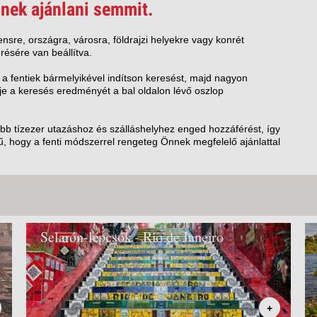
VETLEN
nek ajánlani semmit.
GERPARTI
LLÁSOK
nsre, országra, városra, földrajzi helyekre vagy konrét
résére van beállítva.
LLODÁK
SZDÁVAL
 a fentiek bármelyikével indítson keresést, majd nagyon
e a keresés eredményét a bal oldalon lévő oszlop
AVÁR TOURS
ZÁSOK
öbb tízezer utazáshoz és szálláshelyhez enged hozzáférést, így
, hogy a fenti módszerrel rengeteg Önnek megfelelő ajánlattal
Selarón-lépcsők - Rio de Janeiro
+