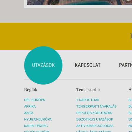
UTAZÁSOK
KAPCSOLAT
PART
Régiók
Téma szerint
Á
DÉL-EURÓPA
1 NAPOS UTAK
AFRIKA
TENGERPARTI NYARALÁS
ÁZSIA
REPÜLŐS KÖRUTAZÁS
NYUGAT-EURÓPA
EGZOTIKUS UTAZÁSOK
50
KARIB-TÉRSÉG
AKTÍV KIKAPCSOLÓDÁS
50