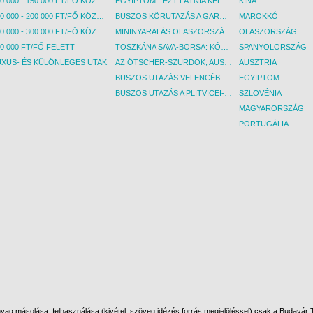
100 000 - 150 000 FT/FŐ KÖZÖTT
EGYIPTOM - EZT LÁTNIA KELL! - BUDAPEST, REPÜLŐ
KÍNA
150 000 - 200 000 FT/FŐ KÖZÖTT
BUSZOS KÖRUTAZÁS A GARDA-TÓ KÖRNYÉKÉN - BUDAPEST, BUSZ
MAROKKÓ
200 000 - 300 000 FT/FŐ KÖZÖTT
MININYARALÁS OLASZORSZÁGBAN: ÉSZAK-OLASZ GYÖNGYSZEMEK NYOMÁBAN - BUDAPEST, BUSZ
OLASZORSZÁG
0 000 FT/FŐ FELETT
TOSZKÁNA SAVA-BORSA: KÓSTOLÓK ÉS KULTURÁLIS UTAZÁS - BUDAPEST, BUSZ
SPANYOLORSZÁG
UXUS- ÉS KÜLÖNLEGES UTAK
AZ ÖTSCHER-SZURDOK, AUSZTRIA GRAND CANYONJA - BUDAPEST, BUSZ
AUSZTRIA
BUSZOS UTAZÁS VELENCÉBE - BUDAPEST, BUSZ
EGYIPTOM
BUSZOS UTAZÁS A PLITVICEI-TAVAK NEMZETI PARKBA - BUDAPEST, BUSZ
SZLOVÉNIA
MAGYARORSZÁG
PORTUGÁLIA
ag másolása, felhasználása (kivétel: szöveg idézés forrás megjelöléssel) csak a Budavár To