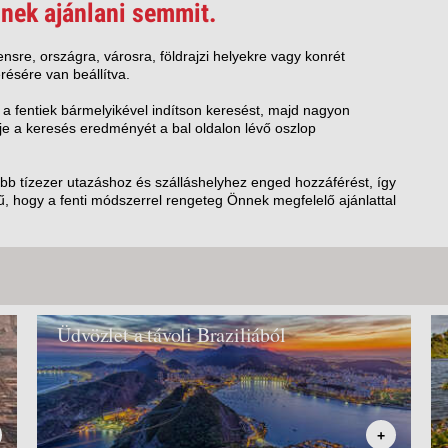
VETLEN
nek ajánlani semmit.
GERPARTI
LLÁSOK
nsre, országra, városra, földrajzi helyekre vagy konrét
résére van beállítva.
LLODÁK
SZDÁVAL
 a fentiek bármelyikével indítson keresést, majd nagyon
e a keresés eredményét a bal oldalon lévő oszlop
AVÁR TOURS
ZÁSOK
öbb tízezer utazáshoz és szálláshelyhez enged hozzáférést, így
, hogy a fenti módszerrel rengeteg Önnek megfelelő ajánlattal
Üdvözlet a távoli Braziliából
+