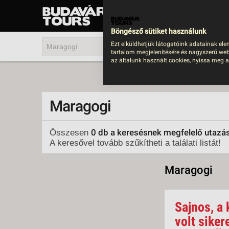
UTAZÁS
LAST MINUTE NYAR
Böngésző sütiket használunk
202
Ezt elküldhetjük látogatóink adatainak ele
tartalom megjelenítésére és nagyszerű web
BUS
az általunk használt cookies, nyissa meg a
TEN
ÜDÜ
Maragogi
KÖR
CSA
0 db a keresésnek megfelelő utazá
Összesen
A keresővel tovább szűkítheti a találati listát!
UTA
IND
Maragogi
AKT
EGZ
Sajnos, a 
VÁR
volt siker