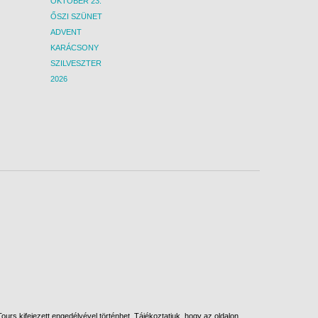
OKTÓBER 23.
ŐSZI SZÜNET
ADVENT
KARÁCSONY
SZILVESZTER
2026
urs kifejezett engedélyével történhet. Tájékoztatjuk, hogy az oldalon