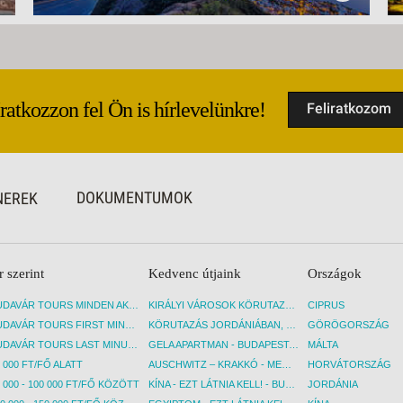
Iratkozzon fel Ön is hírlevelünkre!
Feliratkozom
DOKUMENTUMOK
NEREK
r szerint
Kedvenc útjaink
Országok
BUDAVÁR TOURS MINDEN AKCIÓS ÚT
KIRÁLYI VÁROSOK KÖRUTAZÁS KÖZVETLEN REPÜLŐJÁRATTAL - BUDAPEST, REPÜLŐ
CIPRUS
BUDAVÁR TOURS FIRST MINUTE AKCIÓS UTAK
KÖRUTAZÁS JORDÁNIÁBAN, HOLT-TENGERI PIHENÉSSEL - BUDAPEST, REPÜLŐ
GÖRÖGORSZÁG
BUDAVÁR TOURS LAST MINUTE AKCIÓS UTAK
GELA APARTMAN - BUDAPEST, REPÜLŐ
MÁLTA
 000 FT/FŐ ALATT
AUSCHWITZ – KRAKKÓ - MEGRÁZÓ IDŐUTAZÁS! - BUDAPEST, BUSZ
HORVÁTORSZÁG
 000 - 100 000 FT/FŐ KÖZÖTT
KÍNA - EZT LÁTNIA KELL! - BUDAPEST, REPÜLŐ
JORDÁNIA