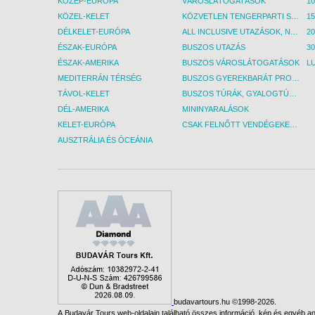
KÖZÉP-EURÓPA
VÁROSLÁTOGATÁSOK
KÖZEL-KELET
KÖZVETLEN TENGERPARTI SZÁLLÁSOK
DÉLKELET-EURÓPA
ALL INCLUSIVE UTAZÁSOK, NYARALÁSOK
ÉSZAK-EURÓPA
BUSZOS UTAZÁS
30
ÉSZAK-AMERIKA
BUSZOS VÁROSLÁTOGATÁSOK
L
MEDITERRÁN TÉRSÉG
BUSZOS GYEREKBARÁT PROGRAMOK
TÁVOL-KELET
BUSZOS TÚRÁK, GYALOGTÚRÁK
DÉL-AMERIKA
MININYARALÁSOK
KELET-EURÓPA
CSAK FELNŐTT VENDÉGEKET FOGADÓ SZÁLLÁSOK
AUSZTRÁLIA ÉS ÓCEÁNIA
budavartours.hu ©1998-2026.
A Budavár Tours web-oldalain található összes információ, kép és egyéb any