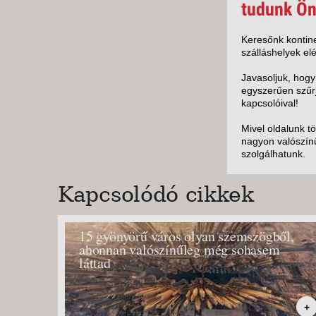
KÖZ
tudunk Ön
TEN
SZÁ
Keresőnk kontine
szálláshelyek elé
SZÁ
CSÚ
Javasoljuk, hogy
egyszerűen szűrj
BUD
kapcsolóival!
UTA
Mivel oldalunk t
nagyon valószínű
szolgálhatunk.
Kapcsolódó cikkek
15 gyönyörű város olyan szemszögből,
ahonnan valószínűleg még sohasem
láttad
+