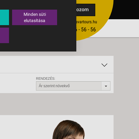
TAK
Feliratkozom
Minden süti
elutasítása
ertekesites@budavartours.hu
TIPPEK
(+36­ 1) 3 - 56 - 56 - 56
VISSZAJELZÉS KÜLDÉSE
RENDEZÉS:
Ár szerint növekvő