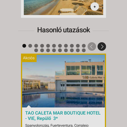
+
Hasonló utazások
Akciós
Akciós
TAO CALETA MAR BOUTIQUE HOTEL
TAO E
- VIE, Repülő 3*
Spanyol
Spanyolország, Fuerteventura, Corralejo