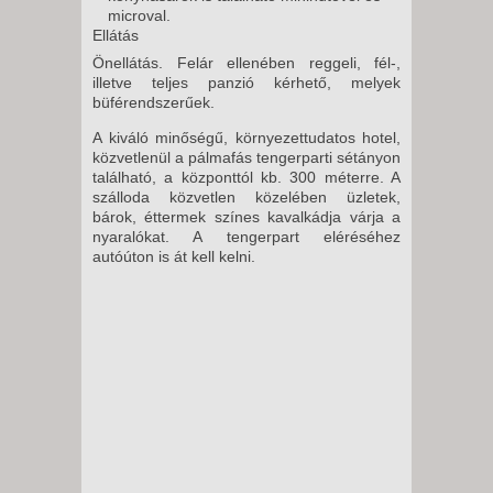
microval.
Ellátás
Önellátás. Felár ellenében reggeli, fél-,
illetve teljes panzió kérhető, melyek
büférendszerűek.
A kiváló minőségű, környezettudatos hotel,
közvetlenül a pálmafás tengerparti sétányon
található, a központtól kb. 300 méterre. A
szálloda közvetlen közelében üzletek,
bárok, éttermek színes kavalkádja várja a
nyaralókat. A tengerpart eléréséhez
autóúton is át kell kelni.