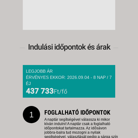
Indulási időpontok és árak
LEGJOBB ÁR
ÉRVÉNYES EKKOR: 2026.09.04 - 8 NAP / 7
ÉJ
437 733
Ft/fő
FOGLALHATÓ IDŐPONTOK
1
A naptár segítségével válassza ki mikor
kíván indulni! A naptár csak a foglalható
időpontokat tartalmazza. Az idősávon
jobbra-balra tud mozogni a nyilak
segítségével, választását pedig a sárga szín