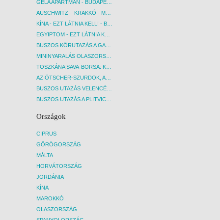
GELA APARTMAN - BUDAPEST, REPÜLŐ
AUSCHWITZ – KRAKKÓ - MEGRÁZÓ IDŐUTAZÁS! - BUDAPEST, BUSZ
KÍNA - EZT LÁTNIA KELL! - BUDAPEST, REPÜLŐ
EGYIPTOM - EZT LÁTNIA KELL! - BUDAPEST, REPÜLŐ
BUSZOS KÖRUTAZÁS A GARDA-TÓ KÖRNYÉKÉN - BUDAPEST, BUSZ
MININYARALÁS OLASZORSZÁGBAN: ÉSZAK-OLASZ GYÖNGYSZEMEK NYOMÁBAN - BUDAPEST, BUSZ
TOSZKÁNA SAVA-BORSA: KÓSTOLÓK ÉS KULTURÁLIS UTAZÁS - BUDAPEST, BUSZ
AZ ÖTSCHER-SZURDOK, AUSZTRIA GRAND CANYONJA - BUDAPEST, BUSZ
BUSZOS UTAZÁS VELENCÉBE - BUDAPEST, BUSZ
BUSZOS UTAZÁS A PLITVICEI-TAVAK NEMZETI PARKBA - BUDAPEST, BUSZ
Országok
CIPRUS
GÖRÖGORSZÁG
MÁLTA
HORVÁTORSZÁG
JORDÁNIA
KÍNA
MAROKKÓ
OLASZORSZÁG
SPANYOLORSZÁG