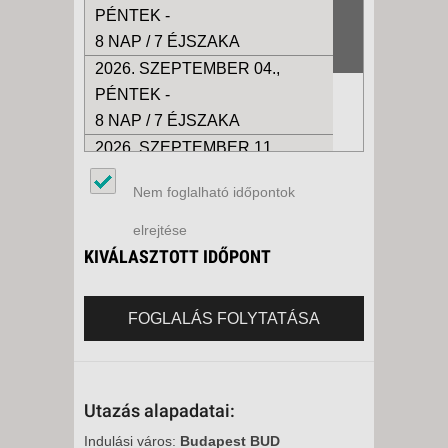
PÉNTEK -
8 NAP / 7 ÉJSZAKA
2026. SZEPTEMBER 04.,
PÉNTEK -
8 NAP / 7 ÉJSZAKA
2026. SZEPTEMBER 11.,
PÉNTEK -
Nem foglalható időpontok
8 NAP / 7 ÉJSZAKA
2026. SZEPTEMBER 18.,
elrejtése
PÉNTEK -
KIVÁLASZTOTT IDŐPONT
8 NAP / 7 ÉJSZAKA
FOGLALÁS FOLYTATÁSA
Utazás alapadatai:
Indulási város:
Budapest BUD