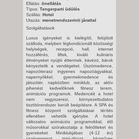
Ellátás:
önellátás
Típus:
Tengerparti üdülés
Szállás:
Hotel
Utazás:
menetrendszerinti járattal
Szolgáltatások
Luxus igényeket is kielégítő, felújított
szálloda, melyben légkondicionált közösségi
helyiségek, recepció, hall, internet
hozzáférés, liftek, kiváló kulináris
élményeket nyújtó éttermek, kávézó, bárok
kényeztetik a vendégeket. Úszómedence,
napozóterasz ingyenes napozóágyakkal,
napernyőkkel, gyermekmedence és
játszótér, napközben miniklub, az aktív
pihenést kedvelőknek fitnesz terem,
animációs programok. Medencéit a hotel
nem vegyszerezi, környezettudatos
tisztítórendszer került beépítésre. A SPA és
fitnesz központ szolgáltatásai térítés
ellenében vehetők igénybe. A hotel
változatos animációs programokkal, élő
műsorokkal szórakoztatja a felnőtteket és
gyerekeket. Miniklubjában (4-12 év)
úszóversenyt, mini-discot, kézműves