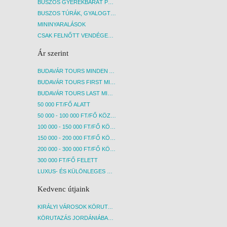
BUSZOS GYEREKBARÁT PROGRAMOK
BUSZOS TÚRÁK, GYALOGTÚRÁK
MININYARALÁSOK
CSAK FELNŐTT VENDÉGEKET FOGADÓ SZÁLLÁSOK
Ár szerint
BUDAVÁR TOURS MINDEN AKCIÓS ÚT
BUDAVÁR TOURS FIRST MINUTE AKCIÓS UTAK
BUDAVÁR TOURS LAST MINUTE AKCIÓS UTAK
50 000 FT/FŐ ALATT
50 000 - 100 000 FT/FŐ KÖZÖTT
100 000 - 150 000 FT/FŐ KÖZÖTT
150 000 - 200 000 FT/FŐ KÖZÖTT
200 000 - 300 000 FT/FŐ KÖZÖTT
300 000 FT/FŐ FELETT
LUXUS- ÉS KÜLÖNLEGES UTAK
Kedvenc útjaink
KIRÁLYI VÁROSOK KÖRUTAZÁS KÖZVETLEN REPÜLŐJÁRATTAL - BUDAPEST, REPÜLŐ
KÖRUTAZÁS JORDÁNIÁBAN, HOLT-TENGERI PIHENÉSSEL - BUDAPEST, REPÜLŐ