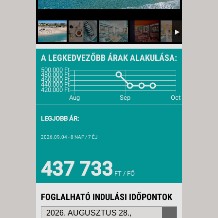
A LEGKEDVEZŐBB ÁRAK ALAKULÁSA:
LEGJOBB ÁR:
2026.09.04
- 8 NAP / 7 ÉJ
437 733
FT / FŐ
FOGLALHATÓ INDULÁSI IDŐPONTOK
2026. AUGUSZTUS 28.,