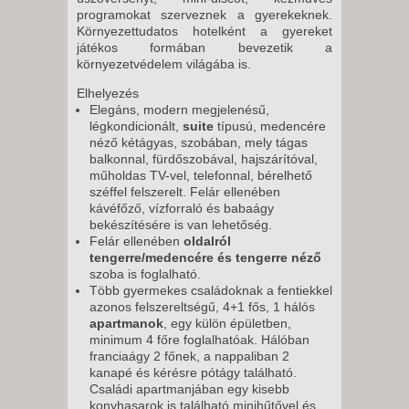
programokat szerveznek a gyerekeknek.
Környezettudatos hotelként a gyereket
játékos formában bevezetik a
környezetvédelem világába is.
Elhelyezés
Elegáns, modern megjelenésű,
légkondicionált,
suite
típusú, medencére
néző kétágyas, szobában, mely tágas
balkonnal, fürdőszobával, hajszárítóval,
műholdas TV-vel, telefonnal, bérelhető
széffel felszerelt. Felár ellenében
kávéfőző, vízforraló és babaágy
bekészítésére is van lehetőség.
Felár ellenében
oldalról
tengerre/medencére és tengerre néző
szoba is foglalható.
Több gyermekes családoknak a fentiekkel
azonos felszereltségű, 4+1 fős, 1 hálós
apartmanok
, egy külön épületben,
minimum 4 főre foglalhatóak. Hálóban
franciaágy 2 főnek, a nappaliban 2
kanapé és kérésre pótágy található.
Családi apartmanjában egy kisebb
konyhasarok is található minihűtővel és