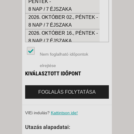
PÉNTEK -
8 NAP / 7 ÉJSZAKA
2026. OKTÓBER 02., PÉNTEK -
8 NAP / 7 ÉJSZAKA
2026. OKTÓBER 16., PÉNTEK -
8 NAP / 7 ÉJSZAKA
2026. OKTÓBER 23., PÉNTEK -
Nem foglalható időpontok
8 NAP / 7 ÉJSZAKA
2026. OKTÓBER 26., HÉTFŐ -
elrejtése
8 NAP / 7 ÉJSZAKA
KIVÁLASZTOTT IDŐPONT
2026. OKTÓBER 27., KEDD -
8 NAP / 7 ÉJSZAKA
FOGLALÁS FOLYTATÁSA
2026. OKTÓBER 28., SZERDA -
8 NAP / 7 ÉJSZAKA
2026. NOVEMBER 09., HÉTFŐ -
VIEi indulás?
Kattintson ide!
Utazás alapadatai:
5 NAP / 4 ÉJSZAKA