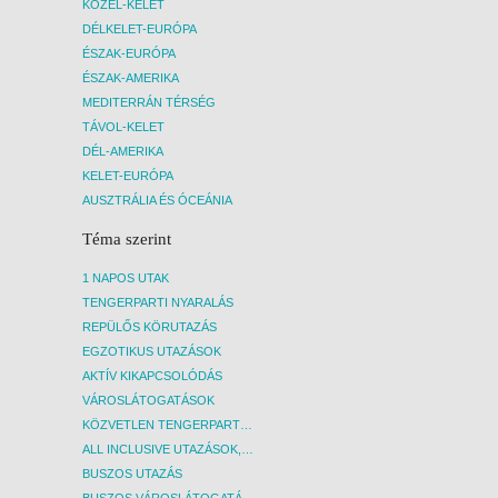
KÖZEL-KELET
11 NAP / 10 ÉJSZAKA
DÉLKELET-EURÓPA
2027. JANUÁR 01., PÉNTEK -
ÉSZAK-EURÓPA
8 NAP / 7 ÉJSZAKA
ÉSZAK-AMERIKA
2027. JANUÁR 02., SZOMBAT -
MEDITERRÁN TÉRSÉG
11 NAP / 10 ÉJSZAKA
TÁVOL-KELET
DÉL-AMERIKA
2027. JANUÁR 02., SZOMBAT -
KELET-EURÓPA
8 NAP / 7 ÉJSZAKA
AUSZTRÁLIA ÉS ÓCEÁNIA
2027. JANUÁR 04., HÉTFŐ -
Téma szerint
8 NAP / 7 ÉJSZAKA
2027. JANUÁR 04., HÉTFŐ -
1 NAPOS UTAK
TENGERPARTI NYARALÁS
12 NAP / 11 ÉJSZAKA
REPÜLŐS KÖRUTAZÁS
2027. JANUÁR 04., HÉTFŐ -
EGZOTIKUS UTAZÁSOK
5 NAP / 4 ÉJSZAKA
AKTÍV KIKAPCSOLÓDÁS
2027. JANUÁR 05., KEDD -
VÁROSLÁTOGATÁSOK
12 NAP / 11 ÉJSZAKA
KÖZVETLEN TENGERPARTI SZÁLLÁSOK
ALL INCLUSIVE UTAZÁSOK, NYARALÁSOK
2027. JANUÁR 05., KEDD -
BUSZOS UTAZÁS
8 NAP / 7 ÉJSZAKA
BUSZOS VÁROSLÁTOGATÁSOK