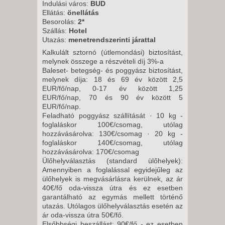
2026. NOVEMBER 09., HÉTFŐ -
Indulási város:
BUD
Ellátás:
önellátás
Besorolás:
2*
8 NAP / 7 ÉJSZAKA
Szállás:
Hotel
Utazás:
menetrendszerinti járattal
2026. NOVEMBER 09., HÉTFŐ -
Kalkulált sztornó (útlemondási) biztosítást,
melynek összege a részvételi díj 3%-a
12 NAP / 11 ÉJSZAKA
Baleset- betegség- és poggyász biztosítást,
melynek díja: 18 és 69 év között 2,5
2026. NOVEMBER 10., KEDD -
EUR/fő/nap, 0-17 év között 1,25
12 NAP / 11 ÉJSZAKA
EUR/fő/nap, 70 és 90 év között 5
EUR/fő/nap.
2026. NOVEMBER 10., KEDD -
Feladható poggyász szállítását · 10 kg -
5 NAP / 4 ÉJSZAKA
foglaláskor 100€/csomag, utólag
hozzávásárolva: 130€/csomag · 20 kg -
2026. NOVEMBER 10., KEDD -
foglaláskor 140€/csomag, utólag
8 NAP / 7 ÉJSZAKA
hozzávásárolva: 170€/csomag
Ülőhelyválasztás (standard ülőhelyek):
2026. NOVEMBER 11., SZERDA
Amennyiben a foglalással egyidejűleg az
-
ülőhelyek is megvásárlásra kerülnek, az ár
40€/fő oda-vissza útra és ez esetben
8 NAP / 7 ÉJSZAKA
garantálható az egymás mellett történő
2026. NOVEMBER 13., PÉNTEK
utazás. Utólagos ülőhelyválasztás esetén az
ár oda-vissza útra 50€/fő.
-
Elsőbbségi beszállást: 90€/fő - ez esetben