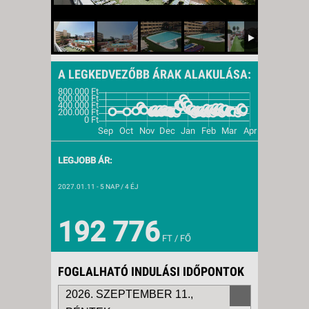
A LEGKEDVEZŐBB ÁRAK ALAKULÁSA:
LEGJOBB ÁR:
2027.01.11
- 5 NAP / 4 ÉJ
192 776
FT / FŐ
FOGLALHATÓ INDULÁSI IDŐPONTOK
2026. SZEPTEMBER 11.,