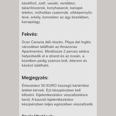
2026. NOVEMBER 24., KEDD -
kávéfőző, széf, vasaló, ventilátor,
takarítószerek, konyhasarok, kanapé,
8 NAP / 7 ÉJSZAKA
telefon, műholdas csatornák, síkképernyős
2026. NOVEMBER 24., KEDD -
tévé, erkély, konnektor az ágy közelében,
kanapéágy.
5 NAP / 4 ÉJSZAKA
2026. NOVEMBER 25., SZERDA
Fekvés:
-
Gran Canaria déli részén, Playa del Inglés
8 NAP / 7 ÉJSZAKA
városában található az Amazonas
2026. NOVEMBER 27., PÉNTEK
Apartmentos. Mindössze 2 perces sétára
helyezkedik el a strand és az óceán, a
-
közelben pedig számos bolt, étterem és
11 NAP / 10 ÉJSZAKA
kávézó található.
2026. NOVEMBER 27., PÉNTEK
Megjegyzés:
-
8 NAP / 7 ÉJSZAKA
Érkezéskor 50 EURO összegű kártérítési
letétet kérnek. Ezt készpénzben kell
2026. NOVEMBER 28.,
kifizetni. Kijelentkezéskor visszafizetésre
SZOMBAT -
kerül. A kauciót kijelentkezéskor
készpénzben teljes egészében visszafizetik.
8 NAP / 7 ÉJSZAKA
2026. NOVEMBER 28.,