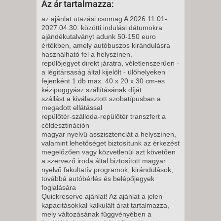
Az ár tartalmazza:
12 NAP / 11 ÉJSZAKA
az ajánlat utazási csomag A 2026.11.01-
2027.04.30. közötti indulási dátumokra
2026. NOVEMBER 17., KEDD -
ajándékutalványt adunk 50-150 euro
12 NAP / 11 ÉJSZAKA
értékben, amely autóbuszos kirándulásra
használható fel a helyszínen.
2026. NOVEMBER 17., KEDD -
repülőjegyet direkt járatra, véletlenszerűen -
8 NAP / 7 ÉJSZAKA
a légitársaság által kijelölt - ülőhelyeken
fejenként 1 db max. 40 x 20 x 30 cm-es
2026. NOVEMBER 17., KEDD -
kézipoggyász szállításának díját
5 NAP / 4 ÉJSZAKA
szállást a kiválasztott szobatípusban a
megadott ellátással
2026. NOVEMBER 18., SZERDA
repülőtér-szálloda-repülőtér transzfert a
-
céldesztináción
8 NAP / 7 ÉJSZAKA
magyar nyelvű asszisztenciát a helyszínen,
valamint lehetőséget biztosítunk az érkezést
2026. NOVEMBER 20., PÉNTEK
megelőzően vagy közvetlenül azt követően
-
a szervező iroda által biztosított magyar
nyelvű fakultatív programok, kirándulások,
11 NAP / 10 ÉJSZAKA
továbbá autóbérlés és belépőjegyek
2026. NOVEMBER 20., PÉNTEK
foglalására
Quickreserve ajánlat! Az ajánlat a jelen
-
kapacitásokkal kalkulált árat tartalmazza,
8 NAP / 7 ÉJSZAKA
mely változásának függvényében a