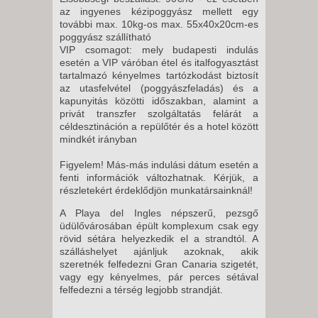
8 NAP / 7 ÉJSZAKA
az ingyenes kézipoggyász mellett egy
2026. NOVEMBER 13., PÉNTEK
további max. 10kg-os max. 55x40x20cm-es
poggyász szállítható
-
VIP csomagot: mely budapesti indulás
11 NAP / 10 ÉJSZAKA
esetén a VIP váróban étel és italfogyasztást
tartalmazó kényelmes tartózkodást biztosít
2026. NOVEMBER 14.,
az utasfelvétel (poggyászfeladás) és a
SZOMBAT -
kapunyitás közötti időszakban, alamint a
privát transzfer szolgáltatás felárát a
11 NAP / 10 ÉJSZAKA
céldesztináción a repülőtér és a hotel között
2026. NOVEMBER 14.,
mindkét irányban
SZOMBAT -
Figyelem! Más-más indulási dátum esetén a
8 NAP / 7 ÉJSZAKA
fenti információk változhatnak. Kérjük, a
részletekért érdeklődjön munkatársainknál!
2026. NOVEMBER 16., HÉTFŐ -
A Playa del Ingles népszerű, pezsgő
üdülővárosában épült komplexum csak egy
8 NAP / 7 ÉJSZAKA
rövid sétára helyezkedik el a strandtól. A
2026. NOVEMBER 16., HÉTFŐ -
szálláshelyet ajánljuk azoknak, akik
szeretnék felfedezni Gran Canaria szigetét,
vagy egy kényelmes, pár perces sétával
5 NAP / 4 ÉJSZAKA
felfedezni a térség legjobb strandját.
2026. NOVEMBER 16., HÉTFŐ -