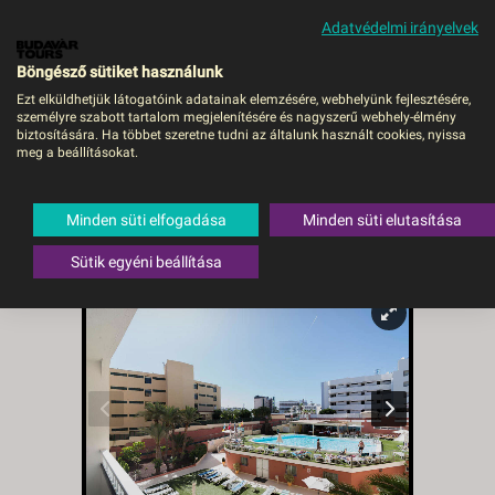
Adatvédelmi irányelvek
MENÜ
Böngésző sütiket használunk
Ezt elküldhetjük látogatóink adatainak elemzésére, webhelyünk fejlesztésére,
személyre szabott tartalom megjelenítésére és nagyszerű webhely-élmény
AMAZONAS
biztosítására. Ha többet szeretne tudni az általunk használt cookies, nyissa
meg a beállításokat.
APARTAMENTOS - BUD,
Repülő
Minden süti elfogadása
Minden süti elutasítása
Spanyolország
,
Gran Canaria
,
Playa
del Ingles
Sütik egyéni beállítása