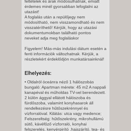
feltételek és árak módosulhatnak, emiatt
2026. NOVEMBER 21.,
érdemes minél gyorsabban lefoglalni az
SZOMBAT -
utazást!
A foglalás után a repülőjegy nem
11 NAP / 10 ÉJSZAKA
módosítható, nem visszamondható és nem
2026. NOVEMBER 21.,
visszatéríthető! Kérjük, hogy az utazási
dokumentumokban található pontos
SZOMBAT -
neveket adja meg foglaláskor
8 NAP / 7 ÉJSZAKA
2026. NOVEMBER 23., HÉTFŐ -
Figyelem! Más-más indulási dátum esetén a
fenti információk változhatnak. Kérjük, a
részletekért érdeklődjön munkatársainknál!
8 NAP / 7 ÉJSZAKA
2026. NOVEMBER 23., HÉTFŐ -
Elhelyezés:
• Oldalról óceánra néző 1 hálószobás
12 NAP / 11 ÉJSZAKA
bungaló: Apartman mérete: 45 m2 A nappali
kanapéval és műholdas TV-vel berendezett.
2026. NOVEMBER 23., HÉTFŐ -
2 külön ággyal ellátott hálószoba és
fürdőszoba, valamint konyhasarok áll
rendelkezésre hűtőszekrénnyel és
5 NAP / 4 ÉJSZAKA
vízforralóval. Kilátás: utca vagy medence;
2026. NOVEMBER 24., KEDD -
Felszereltség: hűtőszekrény, mikrohullámú
sütő, kávéfőző vízforraló, konyhai
12 NAP / 11 ÉJSZAKA
felszerelés, kenyérpirító ,hajszárító, tea- és