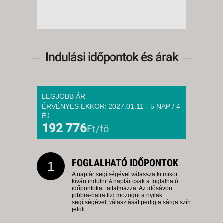
8 NAP / 7 ÉJSZAKA
2026. DECEMBER 07., HÉTFŐ -
12 NAP / 11 ÉJSZAKA
Indulási időpontok és árak
2026. DECEMBER 07., HÉTFŐ -
5 NAP / 4 ÉJSZAKA
2026. DECEMBER 08., KEDD -
LEGJOBB ÁR
ÉRVÉNYES EKKOR: 2027.01.11 - 5 NAP / 4
8 NAP / 7 ÉJSZAKA
ÉJ
2026. DECEMBER 08., KEDD -
192 776
Ft/fő
12 NAP / 11 ÉJSZAKA
2026. DECEMBER 08., KEDD -
FOGLALHATÓ IDŐPONTOK
5 NAP / 4 ÉJSZAKA
1
A naptár segítségével válassza ki mikor
2026. DECEMBER 09., SZERDA
kíván indulni! A naptár csak a foglalható
-
időpontokat tartalmazza. Az idősávon
jobbra-balra tud mozogni a nyilak
8 NAP / 7 ÉJSZAKA
segítségével, választását pedig a sárga szín
jelöli.
2026. DECEMBER 11., PÉNTEK