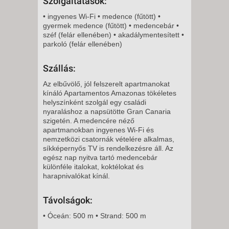
Szolgáltatások:
SZOMBAT -
• ingyenes Wi-Fi • medence (fűtött) •
11 NAP / 10 ÉJSZAKA
gyermek medence (fűtött) • medencebár •
2026. NOVEMBER 30., HÉTFŐ -
széf (felár ellenében) • akadálymentesített •
parkoló (felár ellenében)
8 NAP / 7 ÉJSZAKA
Szállás:
2026. NOVEMBER 30., HÉTFŐ -
Az elbűvölő, jól felszerelt apartmanokat
kínáló Apartamentos Amazonas tökéletes
12 NAP / 11 ÉJSZAKA
helyszínként szolgál egy családi
nyaraláshoz a napsütötte Gran Canaria
2026. NOVEMBER 30., HÉTFŐ -
szigetén. A medencére néző
apartmanokban ingyenes Wi-Fi és
5 NAP / 4 ÉJSZAKA
nemzetközi csatornák vételére alkalmas,
síkképernyős TV is rendelkezésre áll. Az
2026. DECEMBER 01., KEDD -
egész nap nyitva tartó medencebár
8 NAP / 7 ÉJSZAKA
különféle italokat, koktélokat és
harapnivalókat kínál.
2026. DECEMBER 01., KEDD -
12 NAP / 11 ÉJSZAKA
Távolságok:
2026. DECEMBER 01., KEDD -
• Óceán: 500 m • Strand: 500 m
5 NAP / 4 ÉJSZAKA