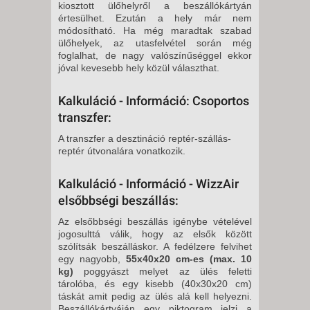
kiosztott ülőhelyről a beszállókártyán
értesülhet. Ezután a hely már nem
módosítható. Ha még maradtak szabad
ülőhelyek, az utasfelvétel során még
foglalhat, de nagy valószínűséggel ekkor
jóval kevesebb hely közül választhat.
Kalkuláció - Információ: Csoportos
transzfer:
A transzfer a desztináció reptér-szállás-
reptér útvonalára vonatkozik.
Kalkuláció - Információ - WizzAir
elsőbbségi beszállás:
Az elsőbbségi beszállás igénybe vételével
jogosulttá válik, hogy az elsők között
szólítsák beszálláskor. A fedélzere felvihet
egy nagyobb,
55x40x20 cm-es (max. 10
kg)
poggyászt melyet az ülés feletti
tárolóba, és egy kisebb (40x30x20 cm)
táskát amit pedig az ülés alá kell helyezni.
Beszállókártyáján egy piktogram jelzi a