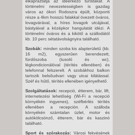
elkápráztatja az ideérkező turistákat. A
történelmi nevezetességben is gazdag
város az ókori Rodoszra épült, központi
része a 4km hosszú falakkal övezett óváros,
lovagvárával, a híres lovagok utcájával,
bástyáival a középkor hangulatát idézi. A
történelmi óváros és a kikötő a szállodától
kb. 10 perc sétatávolságnyira található.
Szobák:
minden szoba kis alapterületű (kb.
16 m2), egyszerűen berendezett,
fürdőszoba (tusoló és wc),
légkondicionálóval (térítés ellenében) és
telefonnal felszerelt. A szobákhoz balkon
tartozik belsőudvari vagy utcai kilátással.
Széf és hűtő, térítés ellenében igényelhető.
Szolgáltatások:
recepció, étterem, bár, lift,
internetezési lehetőség (Wi-Fi a recepció
környékén ingyenes), széfbérlés térítés
ellenében a recepción. A szálloda
környékén számtalan üzlet, motor és
autókölcsönző, étterem, bár és kaszinó
található.
Sport és szórakozás:
Városi fekvésének