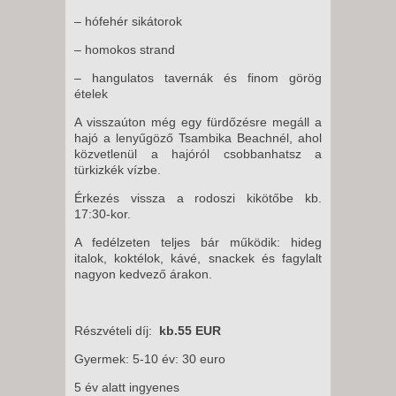
– hófehér sikátorok
– homokos strand
– hangulatos tavernák és finom görög
ételek
A visszaúton még egy fürdőzésre megáll a
hajó a lenyűgöző Tsambika Beachnél, ahol
közvetlenül a hajóról csobbanhatsz a
türkizkék vízbe.
Érkezés vissza a rodoszi kikötőbe kb.
17:30-kor.
A fedélzeten teljes bár működik: hideg
italok, koktélok, kávé, snackek és fagylalt
nagyon kedvező árakon.
Részvételi díj:
kb.55 EUR
Gyermek: 5-10 év: 30 euro
5 év alatt ingyenes