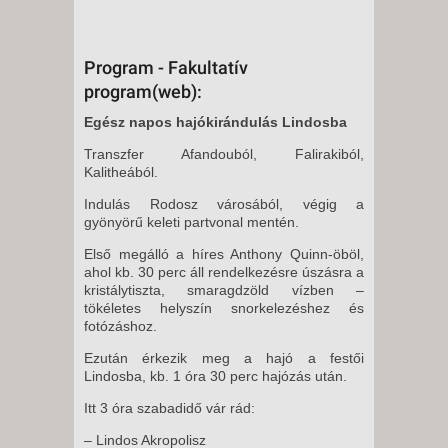
Program - Fakultatív
program(web):
Egész napos hajókirándulás Lindosba
Transzfer Afandouból, Falirakiból,
Kalitheából.
Indulás Rodosz városából, végig a
gyönyörű keleti partvonal mentén.
Első megálló a híres Anthony Quinn-öböl,
ahol kb. 30 perc áll rendelkezésre úszásra a
kristálytiszta, smaragdzöld vízben –
tökéletes helyszín snorkelezéshez és
fotózáshoz.
Ezután érkezik meg a hajó a festői
Lindosba, kb. 1 óra 30 perc hajózás után.
Itt 3 óra szabadidő vár rád:
– Lindos Akropolisz