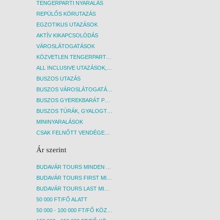
TENGERPARTI NYARALÁS
REPÜLŐS KÖRUTAZÁS
EGZOTIKUS UTAZÁSOK
AKTÍV KIKAPCSOLÓDÁS
VÁROSLÁTOGATÁSOK
KÖZVETLEN TENGERPARTI SZÁLLÁSOK
ALL INCLUSIVE UTAZÁSOK, NYARALÁSOK
BUSZOS UTAZÁS
BUSZOS VÁROSLÁTOGATÁSOK
BUSZOS GYEREKBARÁT PROGRAMOK
BUSZOS TÚRÁK, GYALOGTÚRÁK
MININYARALÁSOK
CSAK FELNŐTT VENDÉGEKET FOGADÓ SZÁLLÁSOK
Ár szerint
BUDAVÁR TOURS MINDEN AKCIÓS ÚT
BUDAVÁR TOURS FIRST MINUTE AKCIÓS UTAK
BUDAVÁR TOURS LAST MINUTE AKCIÓS UTAK
50 000 FT/FŐ ALATT
50 000 - 100 000 FT/FŐ KÖZÖTT