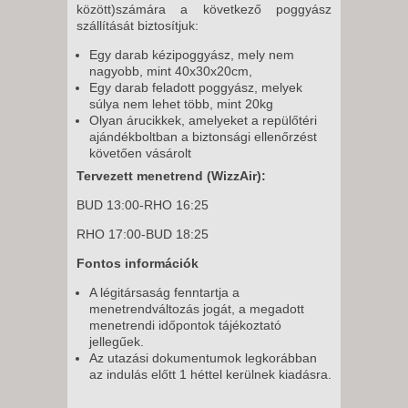
között)számára a következő poggyász
szállítását biztosítjuk:
Egy darab kézipoggyász, mely nem
nagyobb, mint 40x30x20cm,
Egy darab feladott poggyász, melyek
súlya nem lehet több, mint 20kg
Olyan árucikkek, amelyeket a repülőtéri
ajándékboltban a biztonsági ellenőrzést
követően vásárolt
Tervezett menetrend (WizzAir):
BUD 13:00-RHO 16:25
RHO 17:00-BUD 18:25
Fontos információk
A légitársaság fenntartja a
menetrendváltozás jogát, a megadott
menetrendi időpontok tájékoztató
jellegűek.
Az utazási dokumentumok legkorábban
az indulás előtt 1 héttel kerülnek kiadásra.