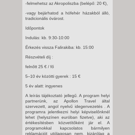
-felmehetsz az Akropoliszba (belépő: 20 €),
-vagy bejárhatod a hófehér házakból álló,
tradicionális óvárost.
Időpontok
Indulás: kb. 9:30-10:00
Érkezés vissza Falirakiba: kb. 15:00
Részvételi díj :
felnőtt 25 € / fő
5–10 év közötti gyerek : 15 €
5 év alatt: ingyenes
A leírás tájékoztató jellegű. A program helyi
partnerünk, az Apollon Travel által
szervezett, angol nyelvű idegenvezetés . A
programra jelentkezni helyi képviselőnknél
lehet (helyszínen euróban fizetve), aki az
értékesítésben közvetítőként jár el. A
programokkal kapcsolatos bármilyen
reklamációt utólagosan nem, kizárólag a