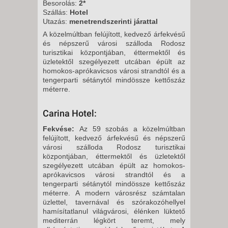
VASÁRNAP -
Besorolás:
2*
Szállás:
Hotel
8 NAP / 7 ÉJSZAKA
Utazás:
menetrendszerinti járattal
2026. SZEPTEMBER 27.,
A közelmúltban felújított, kedvező árfekvésű
VASÁRNAP -
és népszerű városi szálloda Rodosz
turisztikai központjában, éttermektől és
8 NAP / 7 ÉJSZAKA
üzletektől szegélyezett utcában épült az
homokos-aprókavicsos városi strandtól és a
tengerparti sétánytól mindössze kettőszáz
méterre.
Carina Hotel:
Fekvése:
Az 59 szobás a közelmúltban
felújított, kedvező árfekvésű és népszerű
városi szálloda Rodosz turisztikai
központjában, éttermektől és üzletektől
szegélyezett utcában épült az homokos-
aprókavicsos városi strandtól és a
tengerparti sétánytól mindössze kettőszáz
méterre. A modern városrész számtalan
üzlettel, tavernával és szórakozóhellyel
hamísítatlanul világvárosi, élénken lüktető
mediterrán légkört teremt, mely