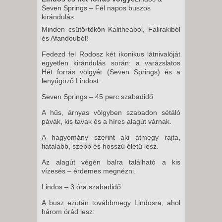
Seven Springs – Fél napos buszos
kirándulás
Minden csütörtökön Kalitheából, Falirakiból
és Afandouból!
Fedezd fel Rodosz két ikonikus látnivalóját
egyetlen kirándulás során: a varázslatos
Hét forrás völgyét (Seven Springs) és a
lenyűgöző Lindost.
Seven Springs – 45 perc szabadidő
A hűs, árnyas völgyben szabadon sétáló
pávák, kis tavak és a híres alagút várnak.
A hagyomány szerint aki átmegy rajta,
fiatalabb, szebb és hosszú életű lesz.
Az alagút végén balra található a kis
vízesés – érdemes megnézni.
Lindos – 3 óra szabadidő
A busz ezután továbbmegy Lindosra, ahol
három órád lesz: