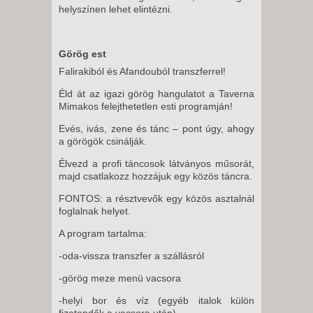
helyszínen lehet elintézni.
Görög est
Falirakiból és Afandouból transzferrel!
Éld át az igazi görög hangulatot a Taverna
Mimakos felejthetetlen esti programján!
Evés, ivás, zene és tánc – pont úgy, ahogy
a görögök csinálják.
Élvezd a profi táncosok látványos műsorát,
majd csatlakozz hozzájuk egy közös táncra.
FONTOS: a résztvevők egy közös asztalnál
foglalnak helyet.
A program tartalma:
-oda‑vissza transzfer a szállásról
-görög meze menü vacsora
-helyi bor és víz (egyéb italok külön
fizetendők a vacsora után)