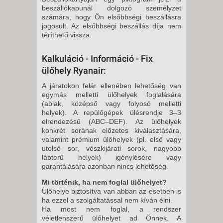
beszállókapunál dolgozó személyzet
számára, hogy Ön elsőbbségi beszállásra
jogosult. Az elsőbbségi beszállás díja nem
téríthető vissza.
Kalkuláció - Információ - Fix
ülőhely Ryanair:
A járatokon felár ellenében lehetőség van
egymás melletti ülőhelyek foglalására
(ablak, középső vagy folyosó melletti
helyek). A repülőgépek ülésrendje 3–3
elrendezésű (ABC–DEF). Az ülőhelyek
konkrét sorának előzetes kiválasztására,
valamint prémium ülőhelyek (pl. első vagy
utolsó sor, vészkijárati sorok, nagyobb
lábterű helyek) igénylésére vagy
garantálására azonban nincs lehetőség.
Mi történik, ha nem foglal ülőhelyet?
Ülőhelye biztosítva van abban az esetben is
ha ezzel a szolgáltatással nem kíván élni.
Ha most nem foglal, a rendszer
véletlenszerű ülőhelyet ad Önnek. A