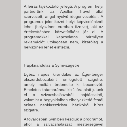
A leírás tájékoztató jellegű. A program helyi
partnerünk, az Apollon Travel által
szervezett, angol nyelvű idegenvezetés . A
programra jelentkezni helyi képviselőnknél
lehet (helyszínen euróban fizetve), aki az
értékesítésben közvetítőként jár el. A
programokkal kapcsolatos bármilyen
reklamációt utólagosan nem, kizárólag a
helyszínen lehet elintézni.
Hajókirándulás a Symi-szigetre
Egész napos kirándulás az Égei-tenger
ékszerdobozaként emlegetett szigetre,
amely méltán érdemelte ki becenevét.
Emeletes katamaránnal kb.1 óra alatt jutunk
el a szivacshalászairól, hajóácsairól,
valamint a hegyoldalban elhelyezkedő festői
színes neoklasszicista házikóiról híres
szigetre.
A fővárosban Symiben kezdjük a programot,
ahol a szivacshalászat mesterségével