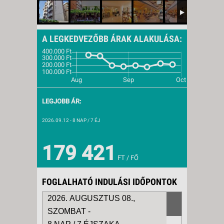
A LEGKEDVEZŐBB ÁRAK ALAKULÁSA:
LEGJOBB ÁR:
2026.09.12
- 8 NAP / 7 ÉJ
179 421
FT / FŐ
FOGLALHATÓ INDULÁSI IDŐPONTOK
2026. AUGUSZTUS 08.,
SZOMBAT -