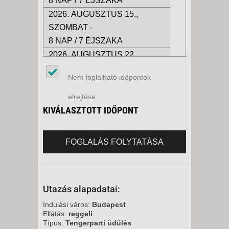
8 NAP / 7 ÉJSZAKA
2026. AUGUSZTUS 15.,
SZOMBAT -
8 NAP / 7 ÉJSZAKA
2026. AUGUSZTUS 22.,
SZOMBAT -
Nem foglalható időpontok
8 NAP / 7 ÉJSZAKA
2026. AUGUSZTUS 29.,
elrejtése
SZOMBAT -
KIVÁLASZTOTT IDŐPONT
8 NAP / 7 ÉJSZAKA
2026. SZEPTEMBER 05.,
FOGLALÁS FOLYTATÁSA
SZOMBAT -
8 NAP / 7 ÉJSZAKA
2026. SZEPTEMBER 12.,
Utazás alapadatai:
SZOMBAT -
8 NAP / 7 ÉJSZAKA
Indulási város:
Budapest
Ellátás:
reggeli
2026. SZEPTEMBER 20.,
Típus:
Tengerparti üdülés