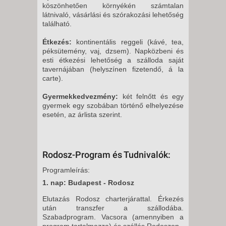
köszönhetően környékén számtalan
látnivaló, vásárlási és szórakozási lehetőség
található.
Étkezés:
kontinentális reggeli (kávé, tea,
péksütemény, vaj, dzsem). Napközbeni és
esti étkezési lehetőség a szálloda saját
tavernájában (helyszínen fizetendő, á la
carte).
Gyermekkedvezmény:
két felnőtt és egy
gyermek egy szobában történő elhelyezése
esetén, az árlista szerint.
Rodosz-Program és Tudnivalók:
Programleírás:
1. nap: Budapest - Rodosz
Elutazás Rodosz charterjárattal. Érkezés
után transzfer a szállodába.
Szabadprogram. Vacsora (amennyiben a
program tartalmazza) és szállás Rodoszon.