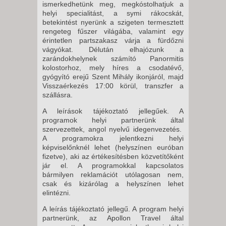
ismerkedhetünk meg, megkóstolhatjuk a
helyi specialitást, a symi rákocskát,
betekintést nyerünk a szigeten termesztett
rengeteg fűszer világába, valamint egy
érintetlen partszakasz várja a fürdőzni
vágyókat. Délután elhajózunk a
zarándokhelynek számító Panormitis
kolostorhoz, mely híres a csodatévő,
gyógyító erejű Szent Mihály ikonjáról, majd
Visszaérkezés 17:00 körül, transzfer a
szállásra.
A leírások tájékoztató jellegűek. A
programok helyi partnerünk által
szervezettek, angol nyelvű idegenvezetés.
A programokra jelentkezni helyi
képviselőnknél lehet (helyszínen euróban
fizetve), aki az értékesítésben közvetítőként
jár el. A programokkal kapcsolatos
bármilyen reklamációt utólagosan nem,
csak és kizárólag a helyszínen lehet
elintézni.
A leírás tájékoztató jellegű. A program helyi
partnerünk, az Apollon Travel által