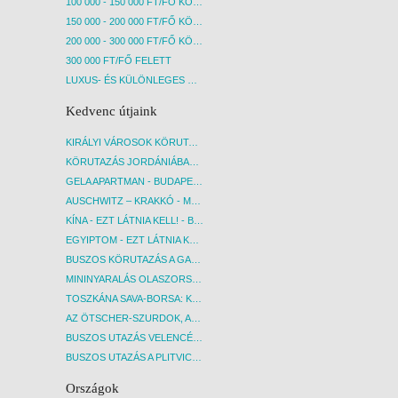
100 000 - 150 000 FT/FŐ KÖZÖTT
150 000 - 200 000 FT/FŐ KÖZÖTT
200 000 - 300 000 FT/FŐ KÖZÖTT
300 000 FT/FŐ FELETT
LUXUS- ÉS KÜLÖNLEGES UTAK
Kedvenc útjaink
KIRÁLYI VÁROSOK KÖRUTAZÁS KÖZVETLEN REPÜLŐJÁRATTAL - BUDAPEST, REPÜLŐ
KÖRUTAZÁS JORDÁNIÁBAN, HOLT-TENGERI PIHENÉSSEL - BUDAPEST, REPÜLŐ
GELA APARTMAN - BUDAPEST, REPÜLŐ
AUSCHWITZ – KRAKKÓ - MEGRÁZÓ IDŐUTAZÁS! - BUDAPEST, BUSZ
KÍNA - EZT LÁTNIA KELL! - BUDAPEST, REPÜLŐ
EGYIPTOM - EZT LÁTNIA KELL! - BUDAPEST, REPÜLŐ
BUSZOS KÖRUTAZÁS A GARDA-TÓ KÖRNYÉKÉN - BUDAPEST, BUSZ
MININYARALÁS OLASZORSZÁGBAN: ÉSZAK-OLASZ GYÖNGYSZEMEK NYOMÁBAN - BUDAPEST, BUSZ
TOSZKÁNA SAVA-BORSA: KÓSTOLÓK ÉS KULTURÁLIS UTAZÁS - BUDAPEST, BUSZ
AZ ÖTSCHER-SZURDOK, AUSZTRIA GRAND CANYONJA - BUDAPEST, BUSZ
BUSZOS UTAZÁS VELENCÉBE - BUDAPEST, BUSZ
BUSZOS UTAZÁS A PLITVICEI-TAVAK NEMZETI PARKBA - BUDAPEST, BUSZ
Országok