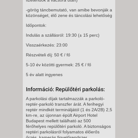
-görög táncbemutató, van amibe bevonják a
közönséget, élő zene és táncolási lehetőség
Időpontok:
Indulás a szállásról: 19:30 (± 15 perc)
Visszaérkezés: 23:00
Részvételi díj: 50 € / fő
5-10 év közötti gyermek: 25 € / fő
5 év alatt ingyenes
Információ: Repülőtéri parkolás:
A parkolási díjak tartalmazzák a parkoló-
reptér-parkoló transzfer árát. A ferihegyi
reptér mindkét termináljától (1 és 2A/2B) 2,5
km-re, az újonnan épült Airport Hotel
Budapest mellett található az 500
férőhelyes repülőtéri parkoló. A biztonságos
reptéri parkolásról folyamatos élőerős
őrzés, kamerás figyelőrendszer