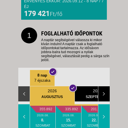
ÉRVÉNYES EKKOR: 2026.09.12 - 8 NAP / 7
ÉJ
179 421
Ft/fő
FOGLALHATÓ IDŐPONTOK
1
A naptár segítségével válassza ki mikor
kíván indulni! A naptár csak a foglalható
időpontokat tartalmazza. Az idősávon
jobbra-balra tud mozogni a nyilak
segítségével, választását pedig a sárga szín
jelöli.
8 nap
7 éjszaka
2026
2026
AUGUSZTUS
SZEPTEMBER
355.892
335.892
201.550
186.78
2026.08.
2026.08.
2026.08.
2026.08.
8.
15.
22.
29.
SZOMBAT
SZOMBAT
SZOMBAT
SZOMBAT