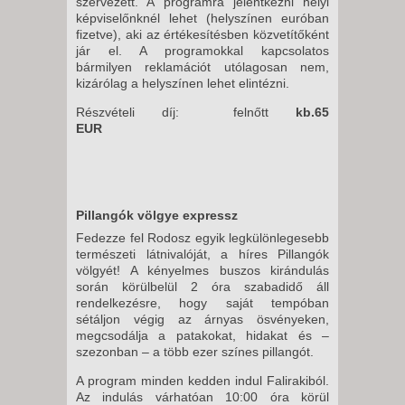
szervezett. A programra jelentkezni helyi
képviselőnknél lehet (helyszínen euróban
fizetve), aki az értékesítésben közvetítőként
jár el. A programokkal kapcsolatos
bármilyen reklamációt utólagosan nem,
kizárólag a helyszínen lehet elintézni.
Részvételi díj: felnőtt
kb.65
EUR
Pillangók völgye expressz
Fedezze fel Rodosz egyik legkülönlegesebb
természeti látnivalóját, a híres Pillangók
völgyét! A kényelmes buszos kirándulás
során körülbelül 2 óra szabadidő áll
rendelkezésre, hogy saját tempóban
sétáljon végig az árnyas ösvényeken,
megcsodálja a patakokat, hidakat és –
szezonban – a több ezer színes pillangót.
A program minden kedden indul Falirakiból.
Az indulás várhatóan 10:00 óra körül