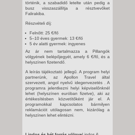
történik, a szabadidő letelte után pedig a
busz visszaszállítja a résztvevőket
Falirakiba.
Részvételi díj:
Felnőtt: 25 €/fő
5–10 éves gyermek: 13 €/fő
5 év alatti gyermek: ingyenes
Az ár nem tartalmazza a Pillangók
völgyének belépőjegyét, amely 6 €/fő, és a
helyszínen fizetendő.
A leírás tájékoztató jellegű. A program helyi
partnerünk, az Apollon Travel által
szervezett, angol nyelvű idegenvezetés . A
programra jelentkezni helyi képviselőnknél
lehet (helyszínen euróban fizetve), aki az
értékesítésben közvetítőként jár el. A
programokkal kapcsolatos bármilyen
reklamációt utólagosan nem, kizárólag a
helyszínen lehet elintézni.
Lindos és hét forrás völgye
Lindos &