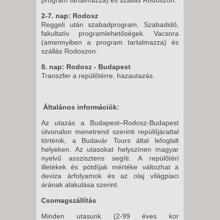
2-7. nap: Rodosz
Reggeli után szabadprogram. Szabadidő,
fakultatív programlehetőségek. Vacsora
(amennyiben a program tartalmazza) és
szállás Rodoszon.
8. nap: Rodosz - Budapest
Transzfer a repülőtérre, hazautazás.
Általános információk:
Az utazás a Budapest–Rodosz-Budapest
útvonalon menetrend szerinti repülőjárattal
történik, a Budavár Tours által lefoglalt
helyeken. Az utasokat helyszínen magyar
nyelvű asszisztens segíti. A repülőtéri
illetékek és pótdíjak mértéke változhat a
deviza árfolyamok és az olaj világpiaci
árának alakulása szerint.
Csomagszállítás
Minden utasunk (2-99 éves kor