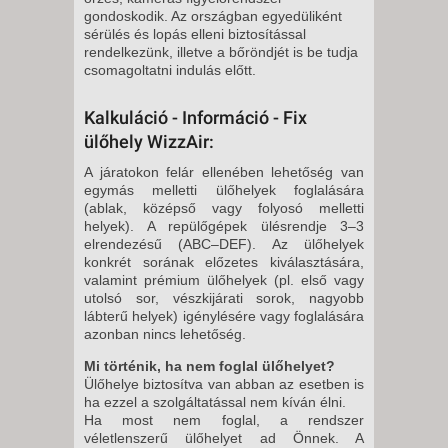
gondoskodik. Az országban egyedüliként
sérülés és lopás elleni biztosítással
rendelkezünk, illetve a bőröndjét is be tudja
csomagoltatni indulás előtt.
Kalkuláció - Információ - Fix
ülőhely WizzAir:
A járatokon felár ellenében lehetőség van
egymás melletti ülőhelyek foglalására
(ablak, középső vagy folyosó melletti
helyek). A repülőgépek ülésrendje 3–3
elrendezésű (ABC–DEF). Az ülőhelyek
konkrét sorának előzetes kiválasztására,
valamint prémium ülőhelyek (pl. első vagy
utolsó sor, vészkijárati sorok, nagyobb
lábterű helyek) igénylésére vagy foglalására
azonban nincs lehetőség.
Mi történik, ha nem foglal ülőhelyet?
Ülőhelye biztosítva van abban az esetben is
ha ezzel a szolgáltatással nem kíván élni.
Ha most nem foglal, a rendszer
véletlenszerű ülőhelyet ad Önnek. A