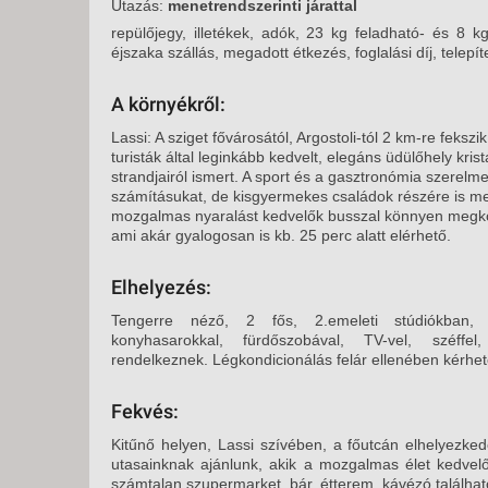
KÖZ
Utazás:
menetrendszerinti járattal
TEN
repülőjegy, illetékek, adók, 23 kg feladható- és 8 k
SZÁ
éjszaka szállás, megadott étkezés, foglalási díj, telep
SZÁ
A környékről:
CSÚ
Lassi: A sziget fővárosától, Argostoli-tól 2 km-re fekszi
BUD
turisták által leginkább kedvelt, elegáns üdülőhely kri
UTA
strandjairól ismert. A sport és a gasztronómia szerelmes
számításukat, de kisgyermekes családok részére is meg
mozgalmas nyaralást kedvelők busszal könnyen megköz
ami akár gyalogosan is kb. 25 perc alatt elérhető.
Elhelyezés:
Tengerre néző, 2 fős, 2.emeleti stúdiókban, a
konyhasarokkal, fürdőszobával, TV-vel, széffe
rendelkeznek. Légkondicionálás felár ellenében kérhe
Fekvés:
Kitűnő helyen, Lassi szívében, a főutcán elhelyezk
utasainknak ajánlunk, akik a mozgalmas élet kedvelő
számtalan szupermarket, bár, étterem, kávézó találhat