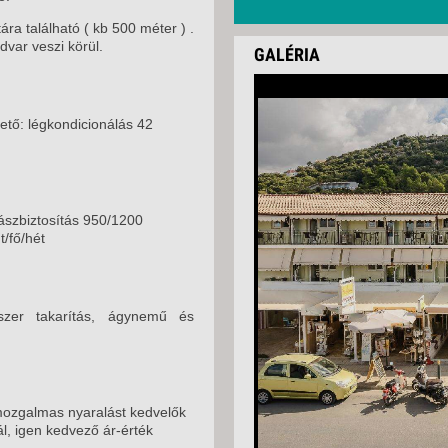
a található ( kb 500 méter ) .
dvar veszi körül.
GALÉRIA
hető: légkondicionálás 42
ászbiztosítás 950/1200
t/fő/hét
tszer takarítás, ágynemű és
 mozgalmas nyaralást kedvelők
l, igen kedvező ár-érték