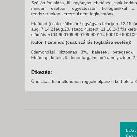
Szállás foglalása, ill. egyágyas lehetőség csak korlá
minden esetben egyeztessen kollégáinkkal a
rendszerünkön keresztül nem foglalhatóak!
Ft/fő/hét (csak szállás ár / egyágyas felár)jún. 12,19.jún
aug. 7,14,21aug.28. szept. 4.szept. 11,18.2-3 fős kert
stúdióban104.900109.900109.900114.900109.900109
Külön fizetendő (csak szállás foglalása esetén):
útlemondási biztosítás 3%, baleset-, betegség-, 
Ft/fő/nap, kötelező idegenforgalmi adó a helyszínen 2 
Étkezés:
Önellátás, felár ellenében reggeli/félpanzió kérhető a 
LEGJ
ÉRVÉ