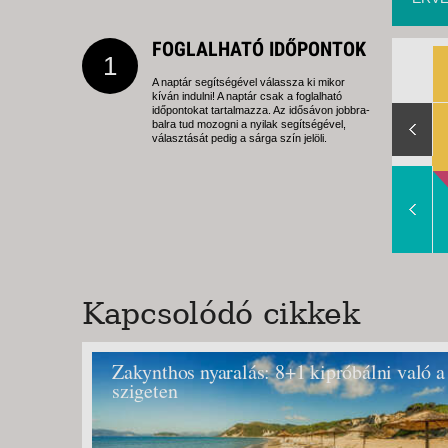
FOGLALHATÓ IDŐPONTOK
1
A naptár segítségével válassza ki mikor
kíván indulni! A naptár csak a foglalható
Slide Right
időpontokat tartalmazza. Az idősávon jobbra-
balra tud mozogni a nyilak segítségével,
választását pedig a sárga szín jelöli.
Slide Right
Kapcsolódó cikkek
Zakynthos nyaralás: 8+1 kipróbálni való a
szigeten