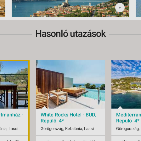
+
Hasonló utazások
rtmanház -
White Rocks Hotel - BUD,
Mediterran
Repülő 4*
Repülő 4*
nia, Lassi
Görögország, Kefalónia, Lassi
Görögország, 