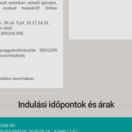
tozott számban vehető igénybe,
 szabad helyekről! Online
. 26.júl. 3.júl. 10,17,24,31,
re néző
.900104.900
poggyászbiztosítás 950/1200
euro/stúdió/éj
Kafalos tavernában.
Indulási időpontok és árak
OBB ÁR
NYES EKKOR: 2026.09.18 - 8 NAP / 7 ÉJ