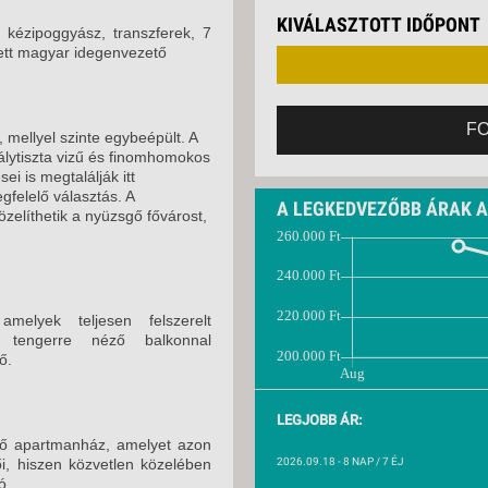
VETLEN
KIVÁLASZTOTT IDŐPONT
GERPARTI
g kézipoggyász, transzferek, 7
LLÁSOK
ített magyar idegenvezető
LLODÁK
SZDÁVAL
F
k, mellyel szinte egybeépült. A
AVÁR TOURS
stálytiszta vizű és finomhomokos
ZÁSOK
ei is megtalálják itt
felelő választás. A
A LEGKEDVEZŐBB ÁRAK 
elíthetik a nyüzsgő fővárost,
melyek teljesen felszerelt
l, tengerre néző balkonnal
tő.
LEGJOBB ÁR:
edő apartmanház, amelyet azon
i, hiszen közvetlen közelében
2026.09.18
- 8 NAP / 7 ÉJ
ó.