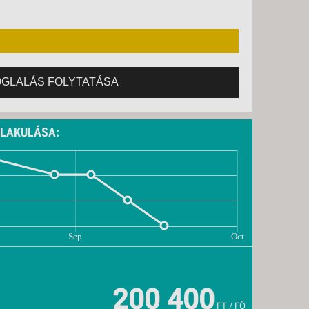
OGLALÁS FOLYTATÁSA
ALAKULÁSA:
200 400
FT / FŐ