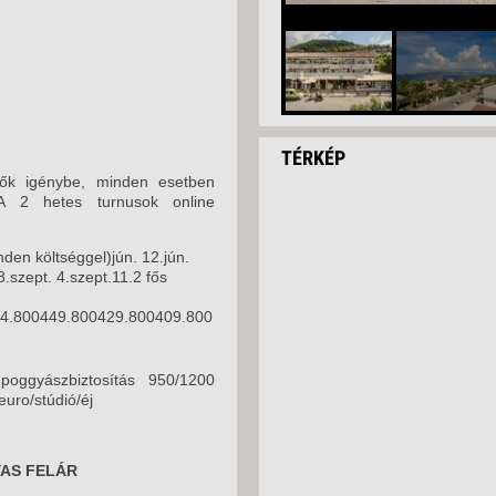
TÉRKÉP
tők igénybe, minden esetben
 A 2 hetes turnusok online
nden költséggel)jún. 12.jún.
8.szept. 4.szept.11.2 fős
64.800449.800429.800409.800
poggyászbiztosítás 950/1200
euro/stúdió/éj
YAS FELÁR