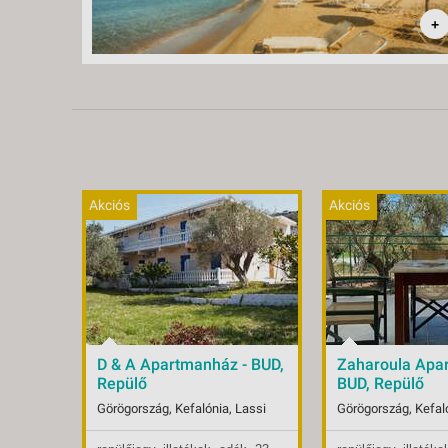
+
Akciós
Akciós
D & A Apartmanház - BUD,
Zaharoula Apa
Repülő
BUD, Repülő
Görögország, Kefalónia, Lassi
Görögország, Kefaló