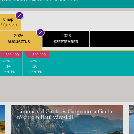
8 nap
7 éjszaka
2026
2026
AUGUSZTUS
SZEPTEMBER
255.400
240.400
2026.08.
2026.08.
14.
28.
PÉNTEK
PÉNTEK
Limone sul Garda és Gargnano, a Garda-
tó citromillatú városkái