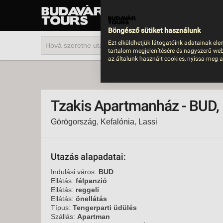
UTAZÁS
LAST MINUTE NYAR
Böngésző sütiket használunk
202
Ezt elküldhetjük látogatóink adatainak ele
tartalom megjelenítésére és nagyszerű web
BUS
az általunk használt cookies, nyissa meg a
TEN
ÜDÜ
Tzakis Apartmanház - BUD,
KÖR
Görögország
,
Kefalónia
,
Lassi
CSA
UTA
IND
Utazás alapadatai:
AKT
Indulási város:
BUD
Ellátás:
félpanzió
EGZ
Ellátás:
reggeli
Ellátás:
önellátás
VÁR
Típus:
Tengerparti üdülés
Szállás:
Apartman