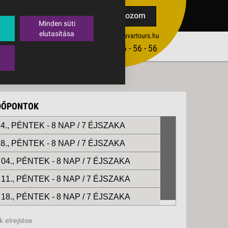
TAK
Feliratkozom
Minden süti
elutasítása
ertekesites@budavartours.hu
TIPPEK
(+36­ 1) 3 - 56 - 56 - 56
VISSZAJELZÉS KÜLDÉSE
IDŐPONTOK
4., PÉNTEK -
8 NAP / 7 ÉJSZAKA
8., PÉNTEK -
8 NAP / 7 ÉJSZAKA
04., PÉNTEK -
8 NAP / 7 ÉJSZAKA
11., PÉNTEK -
8 NAP / 7 ÉJSZAKA
18., PÉNTEK -
8 NAP / 7 ÉJSZAKA
 elrejtése