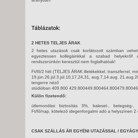
Táblázatok:
2 HETES TELJES ÁRAK
2 hetes utazások csak korlátozott számban vehe
egyeztessen kollégáinkkal a szabad helyekről!
rendszerünkön keresztül nem foglalhatóak!
Ft/fő/2 hét (TELJES ÁRAK illetékekkel, transzferrel, mi
19.jún.26.júl.3.júl.10,17,24,31, aug.7,14.aug. 21.aug.2
tengerre néző
stúdióban 409.800 429.800449.800464.800479.8004
Külön fizetendő:
útlemondási biztosítás 3%, baleset-, betegség-, 
Ft/fő/nap, kötelező idegenforgalmi adó a helyszínen 2 
CSAK SZÁLLÁS ÁR EGYÉNI UTAZÁSSAL / EGYÁG