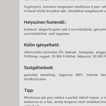
A gyönyörű, homokos tengerpart mindössze 6 perc sétár
A házat hűsítő árnyékot adó, olivafákkal szegélyezett u
Helyszínen fizetendő::
kötelező: idegenforgalmi adó 2 euro/stúdió/éj, igényel
euro/stúdió/hét, széf ingyenes
Külön igényelhető:
útlemondási biztosítás 3%, baleset-, betegség-, poggy
Ft/fő/nap, reggeli: 33.900 Ft/fő/hét, félpanzió: 93.900 F
Szolgáltatások:
parkolási lehetőség, ingyenes WIFI, hetente ké
törölközőcsere
Tipp:
Mindössze pár perc sétára a parttól, kitűnő helyen, a
kedvence ez a ház, amely tengerre néző stúdiókat kíná
arányban!