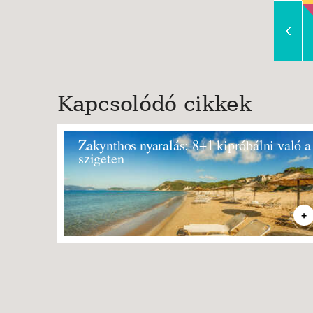
Slide Right
Kapcsolódó cikkek
Zakynthos nyaralás: 8+1 kipróbálni való a
szigeten
+