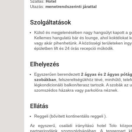
KÖZ
Szállás:
Hotel
Utazás:
menetrendszerinti járattal
TEN
SZÁ
Szolgáltatások
SZÁ
CSÚ
Külső és megjelenésében nagy hangsúlyt kapott a gö
Kellemes hangulatú bár és lounge, ahol koktélokat kó
BUD
vagy akár pihenhetünk. A közösségi területeken ingye
UTA
épületben lift és 24 órás recepció működik.
Elhelyezés
Egyszerűen berendezett
2 ágyas és 2 ágyas pótá
szobákban
, felszereltségükhöz tévé, minihűtő, tel
légkondicionáló balkon/terasz tartozik. A szobák az 
szomszédos házakra vagy parkolóra néznek.
Ellátás
Reggeli (bővített kontinentális reggeli ).
Az egyszerű, családi irányítású hotel Tolo közpon
partnerirodánk szomszédságában. A tengerpart k