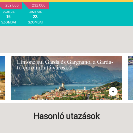
232.066
232.066
2026.08.
2026.08.
15.
22.
SZOMBAT
SZOMBAT
Limone sul Garda és Gargnano, a Garda-
tó citromillatú városkái
+
Hasonló utazások