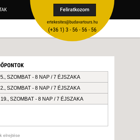
TAK
Feliratkozom
ertekesites@budavartours.hu
TIPPEK
(+36­ 1) 3 - 56 - 56 - 56
VISSZAJELZÉS KÜLDÉSE
IDŐPONTOK
5., SZOMBAT -
8 NAP / 7 ÉJSZAKA
2., SZOMBAT -
8 NAP / 7 ÉJSZAKA
19., SZOMBAT -
8 NAP / 7 ÉJSZAKA
 elrejtése