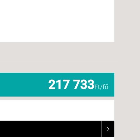
217 733
Ft/fő