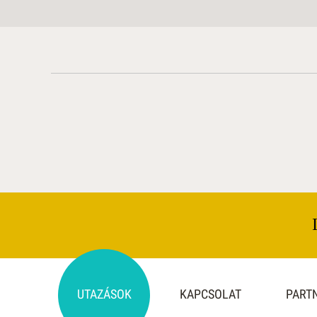
lift és 24 órás rece
működik.
Elhelyezés
Egyszerűen berend
ágyas és 2 ágyas
pótágyazható sta
szobákban
, felsz
tévé, minihűtő, tele
ingyenes WIFI lehe
légkondicionáló ba
tartozik. A szobák 
vagy hátrafelé a 
házakra vagy parko
Ellátás
Reggeli (bővített ko
reggeli ).
UTAZÁSOK
KAPCSOLAT
PART