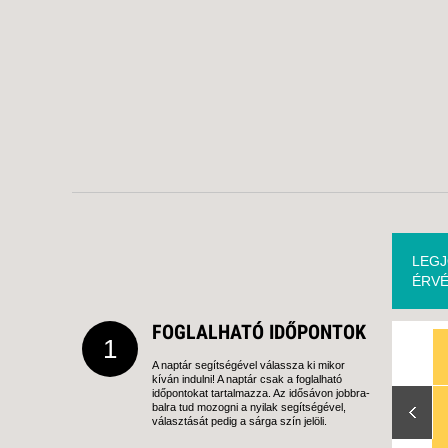
LEGJ
ÉRVÉ
FOGLALHATÓ IDŐPONTOK
1
A naptár segítségével válassza ki mikor
kíván indulni! A naptár csak a foglalható
Slide Right
időpontokat tartalmazza. Az idősávon jobbra-
balra tud mozogni a nyilak segítségével,
választását pedig a sárga szín jelöli.