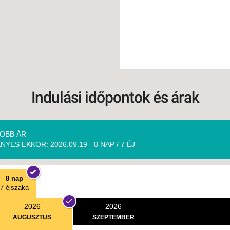
Indulási időpontok és árak
OBB ÁR
NYES EKKOR: 2026.09.19 - 8 NAP / 7 ÉJ
8 nap
7 éjszaka
2026
2026
AUGUSZTUS
SZEPTEMBER