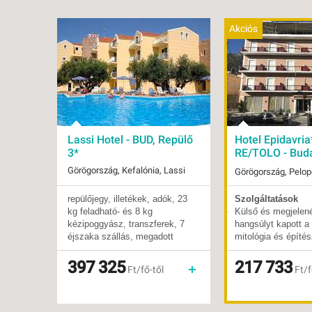
Akciós
Lassi Hotel - BUD, Repülő
Hotel Epidavria
3*
RE/TOLO - Bud
Repülő 3*
Görögország, Kefalónia, Lassi
repülőjegy, illetékek, adók, 23
Szolgáltatások
Indulások:
2026.08.14-tól
Indulások:
2026.
kg feladható- és 8 kg
Külső és megjelen
Időpontok:
5 db
Időpontok:
3 db
kézipoggyász, transzferek, 7
hangsúlyt kapott a
Ellátás:
reggeli
Ellátás:
regge
éjszaka szállás, megadott
mitológia és építés
Ellátás:
önellátás
Típus:
Tenge
étkezés, foglalási díj, telepített
Kellemes hangulatú
Típus:
Tengerparti üdülés
Besorolás:
3*
magyar idegenvezető
lounge, ahol koktél
397 325
217 733
Besorolás:
3*
Szállás:
Hotel
Ft/fő-től
Ft/f
kóstolhatunk (térít
Szállás:
Hotel
Utazás:
vagy akár pihenhet
Utazás:
menetrendszerinti járattal
közösségi területe
WIFI biztosított. A