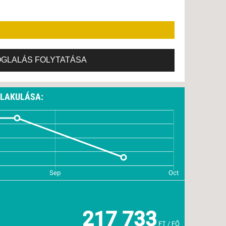
OGLALÁS FOLYTATÁSA
ALAKULÁSA:
217 733
FT / FŐ