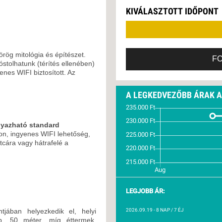
VETLEN
KIVÁLASZTOTT IDŐPONT
GERPARTI
LLÁSOK
LLODÁK
SZDÁVAL
rög mitológia és építészet.
F
stolhatunk (térítés ellenében)
AVÁR TOURS
nes WIFI biztosított. Az
ZÁSOK
A LEGKEDVEZŐBB ÁRAK 
gyazható standard
efon, ingyenes WIFI lehetőség,
utcára vagy hátrafelé a
LEGJOBB ÁR:
tjában helyezkedik el, helyi
2026.09.19
- 8 NAP / 7 ÉJ
b. 50 méter, míg éttermek,