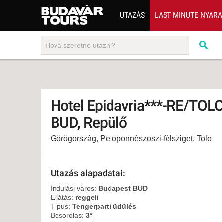
UTAZÁS
LAST MINUTE NYAR
202
BUS
TEN
ÜDÜ
Hotel Epidavria***-RE/TOLO
KÖR
BUD, Repülő
CSA
Görögország
,
Peloponnészoszi-félsziget
,
Tolo
UTA
IND
AKT
Utazás alapadatai:
EGZ
Indulási város:
Budapest BUD
Ellátás:
reggeli
VÁR
Típus:
Tengerparti üdülés
Besorolás:
3*