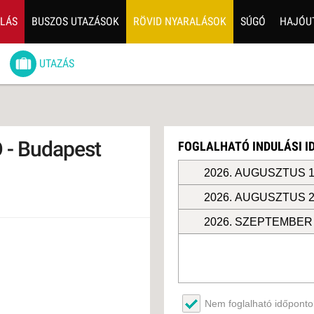
ALÁS
BUSZOS UTAZÁSOK
RÖVID NYARALÁSOK
SÚGÓ
HAJÓU
6
UTAZÁS
ZOS UTAZÁSOK
GERPARTI
LÉSEK
 - Budapest
FOGLALHATÓ INDULÁSI 
UTAZÁS
LÁDI ÜDÜLÉS
2026. AUGUSZTUS 1
2026. AUGUSZTUS 2
ZÁSOK DEBRECENI
ULÁSSAL
2026. SZEPTEMBER 
ÍV KIKAPCSOLÓDÁS
OTIKUS UTAK
OSLÁTOGATÁS
Nem foglalható időpontok