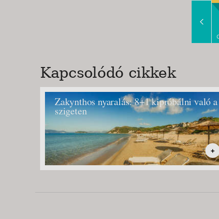
Slide Right
Kapcsolódó cikkek
Zakynthos nyaralás: 8+1 kipróbálni való a
szigeten
+