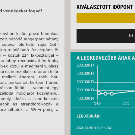
VETLEN
2026. NOVEMBER 07
KIVÁLASZTOTT IDŐPONT
GERPARTI
ti vendégeket fogad!
LLÁSOK
2026. NOVEMBER 14
2026. NOVEMBER 21
LLODÁK
SZDÁVAL
enyhén lejtős, privát homokos
2026. NOVEMBER 21
F
özött húzódó tengerparti sétány
AVÁR TOURS
sétával elérhető rajta Sahl
2026. NOVEMBER 28
ZÁSOK
m-re található. Az elegáns, öt
– köztük 114 lakosztállyal –
2026. NOVEMBER 28
A LEGKEDVEZŐBB ÁRAK 
gas lobby recepcióval és lobby
2026. DECEMBER 05
lyek közül a mediterrán, olasz
iai és nemzetközi étterem felár
2026. DECEMBER 05
elletti étterem, több bár,
ott, parkosított kertben három
2026. DECEMBER 12
isan fűtött –, valamint egy
álloda mólójáról közvetlenül
2026. DECEMBER 12
 amely ideális a sznorkelezés
acok és strandtörölközők a
2026. DECEMBER 19
sználhatók, a Wi-Fi pedig a
LEGJOBB ÁR:
2026. DECEMBER 19
2026.12.05
- 8 NAP / 7 ÉJ
2026. DECEMBER 26