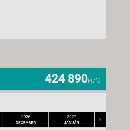
424 890
Ft/fő
2026
2027
DECEMBER
JANUÁR