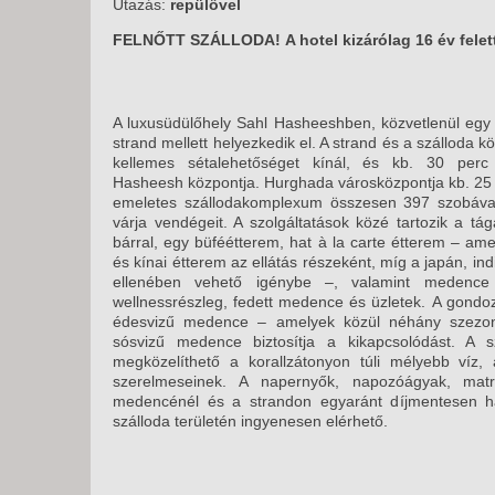
KÖZ
Utazás:
repülővel
TEN
FELNŐTT SZÁLLODA! A hotel kizárólag 16 év felet
SZÁ
SZÁ
CSÚ
A luxusüdülőhely Sahl Hasheeshben, közvetlenül egy 
strand mellett helyezkedik el. A strand és a szálloda k
BUD
kellemes sétalehetőséget kínál, és kb. 30 perc 
UTA
Hasheesh központja. Hurghada városközpontja kb. 25 k
emeletes szállodakomplexum összesen 397 szobával 
várja vendégeit. A szolgáltatások közé tartozik a tá
bárral, egy büféétterem, hat à la carte étterem – ame
és kínai étterem az ellátás részeként, míg a japán, ind
ellenében vehető igénybe –, valamint medence m
wellnessrészleg, fedett medence és üzletek. A gondoz
édesvizű medence – amelyek közül néhány szezonál
sósvizű medence biztosítja a kikapcsolódást. A sz
megközelíthető a korallzátonyon túli mélyebb víz,
szerelmeseinek. A napernyők, napozóágyak, matr
medencénél és a strandon egyaránt díjmentesen ha
szálloda területén ingyenesen elérhető.