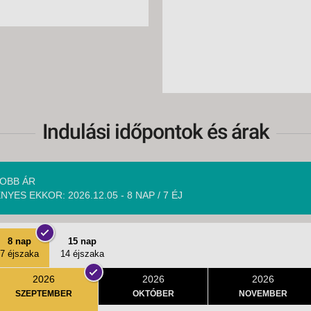
Indulási időpontok és árak
OBB ÁR
NYES EKKOR: 2026.12.05 - 8 NAP / 7 ÉJ
8 nap
15 nap
7 éjszaka
14 éjszaka
2026
2026
2026
SZEPTEMBER
OKTÓBER
NOVEMBER