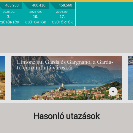
465.960
460.410
458.560
2026.09.
2026.09.
2026.09.
3.
10.
17.
CSÜTÖRTÖK
CSÜTÖRTÖK
CSÜTÖRTÖK
Limone sul Garda és Gargnano, a Garda-
tó citromillatú városkái
+
Hasonló utazások