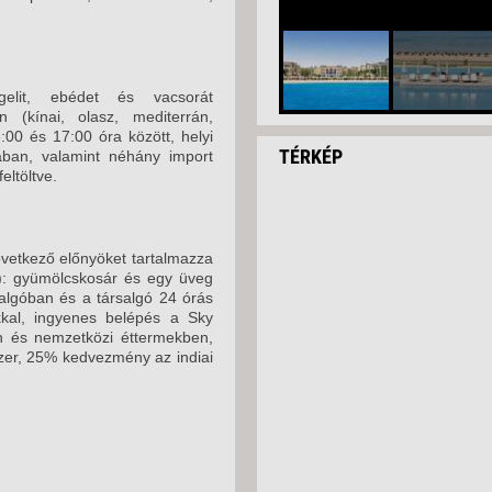
gelit, ebédet és vacsorát
 (kínai, olasz, mediterrán,
:00 és 17:00 óra között, helyi
TÉRKÉP
ában, valamint néhány import
eltöltve.
övetkező előnyöket tartalmazza
ik): gyümölcskosár és egy üveg
algóban és a társalgó 24 órás
ókkal, ingyenes belépés a Sky
án és nemzetközi éttermekben,
zer, 25% kedvezmény az indiai