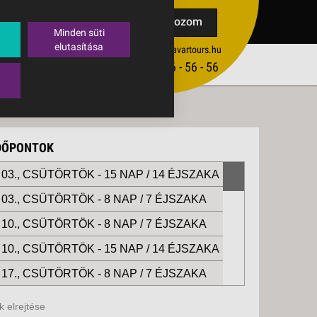
TAK
Feliratkozom
Minden süti
elutasítása
ertekesites@budavartours.hu
TIPPEK
(+36­ 1) 3 - 56 - 56 - 56
VISSZAJELZÉS KÜLDÉSE
IDŐPONTOK
03., CSÜTÖRTÖK -
15 NAP / 14 ÉJSZAKA
03., CSÜTÖRTÖK -
8 NAP / 7 ÉJSZAKA
10., CSÜTÖRTÖK -
8 NAP / 7 ÉJSZAKA
10., CSÜTÖRTÖK -
15 NAP / 14 ÉJSZAKA
17., CSÜTÖRTÖK -
8 NAP / 7 ÉJSZAKA
, SZOMBAT -
8 NAP / 7 ÉJSZAKA
 elrejtése