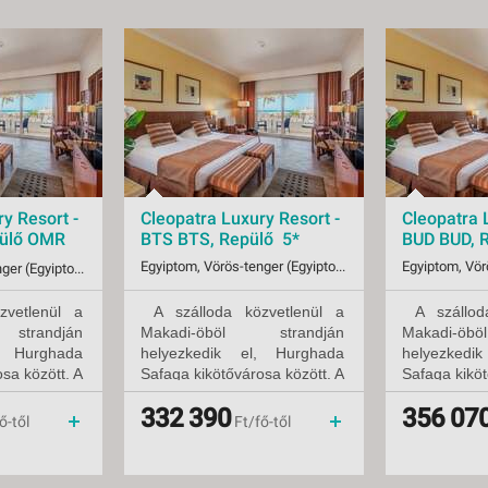
y Resort -
Cleopatra Luxury Resort -
Cleopatra 
ülő OMR
BTS BTS, Repülő 5*
BUD BUD, 
Egyiptom, Vörös-tenger (Egyiptom), Makadi Bay
Egyiptom, Vörös-tenger (Egyiptom), Makadi Bay
vetlenül a
A szálloda közvetlenül a
A szálloda
10.31-tól
Indulások:
2026.08.15-tól
Indulások:
strandján
Makadi-öböl strandján
Makadi-ö
Időpontok:
25 db
Időpontok:
, Hurghada
helyezkedik el, Hurghada
helyezkedi
clusive
Ellátás:
all inclusive
Ellátás:
sa között. A
Besorolás:
Safaga kikötővárosa között. A
5*
Besorolás:
Safaga kiköt
Szállás:
Hotel
Szállás:
kb. 30 km
repülőtértől kb. 30 km
repülőtér
332 390
356 07
ővel
Utazás:
menetrendszerinti járattal
Utazás:
távolságra.
távolságra.
ő-től
Ft/fő-től
mplexumot
A szálloda komplexumot
A szállod