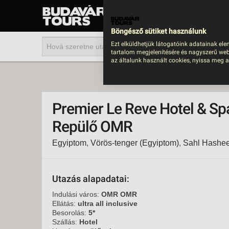
UTAZÁS
LAST MINUTE NYAR
Böngésző sütiket használunk
202
Ezt elküldhetjük látogatóink adatainak ele
tartalom megjelenítésére és nagyszerű web
BUS
az általunk használt cookies, nyissa meg a
TEN
ÜDÜ
Premier Le Reve Hotel & S
KÖR
Repülő OMR
CSA
Egyiptom
,
Vörös-tenger (Egyiptom)
,
Sahl Hashe
UTA
IND
AKT
Utazás alapadatai:
EGZ
Indulási város:
OMR OMR
Ellátás:
ultra all inclusive
VÁR
Besorolás:
5*
Szállás:
Hotel