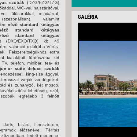
gyas szobák
(DZG/EZG/TZG)
2026. DECEMBER 26
káddal, WC-vel, hajszárítóval,
el, ülősarokkal, minibárral,
2027. JANUÁR 02., 
GALÉRIA
l (szezonálisan), valamint
re néző standard kétágyas
 néző standard kétágyas
néző standard kétágyas
k
(DXQ/EXQ/TXQ) kb. 49
re, valamint oldalról a Vörös-
ek. Felszereltségükhöz extra
l kialakított fürdőszoba két
 TV, telefon, minibár, tea- és
junior suite deluxe szobák
endezéssel, king-size ággyal,
terasszal várják vendégeiket.
 kád és zuhanyzó, két mosdó,
kávékészítési lehetőség, széf,
 szobák legfeljebb 3 felnőtt
, darts, biliárd, fitneszterem,
gramok élőzenével. Térítés
sközpontban, fedett medence,