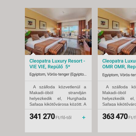
Cleopatra Luxury Resort -
Cleopatra Luxur
VIE VIE, Repülő 5*
OMR OMR, Rep
5*
Egyiptom, Vörös-tenger (Egyiptom), Makadi Bay
A szálloda közvetlenül a
A szálloda köz
Indulások:
2026.08.13-tól
Indulások:
2026.
Makadi-öböl strandján
Makadi-öböl 
Időpontok:
177 db
Időpontok:
10 db
helyezkedik el, Hurghada
helyezkedik el
Ellátás:
all inclusive
Ellátás:
all in
Besorolás:
Safaga kikötővárosa között. A
5*
Besorolás:
Safaga kikötőváro
5*
Szállás:
Hotel
Szállás:
Hotel
repülőtértől kb. 30 km
repülőtértől 
341 270
363 470
Utazás:
menetrendszerinti járattal
Utazás:
repül
távolságra.
távolságra.
Ft/fő-től
Ft/f
A szálloda komplexumot
A szálloda ko