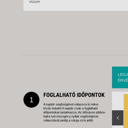
vízum
LEGJ
ÉRVÉ
FOGLALHATÓ IDŐPONTOK
1
A naptár segítségével válassza ki mikor
kíván indulni! A naptár csak a foglalható
Slide Right
időpontokat tartalmazza. Az idősávon jobbra-
balra tud mozogni a nyilak segítségével,
választását pedig a sárga szín jelöli.