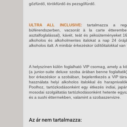
gőzfürdő, törökfürdő és pezsgőfürdő.
ULTRA ALL INCLUSIVE:
tartalmazza a reg
büférendszerben, vacsorát à la carte étteremben
asztalfoglalással), kávét, teát és péksüteményeket 16
alkoholos és alkoholmentes italokat a nap 24 óráj
alkoholos italt. A minibár érkezéskor üdítőitalokkal van f
A helyszínen külön foglalható VIP csomag, amely a k
(a junior-suite deluxe szoba árában benne foglaltat
bor érkezéskor a szobában, bejelentkezés a VIP társ
használata helyi alkoholos italokkal és harapnival
Poolhoz, tartózkodásonként egy étkezés indiai, jap
mosodai szolgáltatás tartózkodásonként hetente egys
és a sushi éttermekben, valamint a szobaszervizre.
Az ár nem tartalmazza: