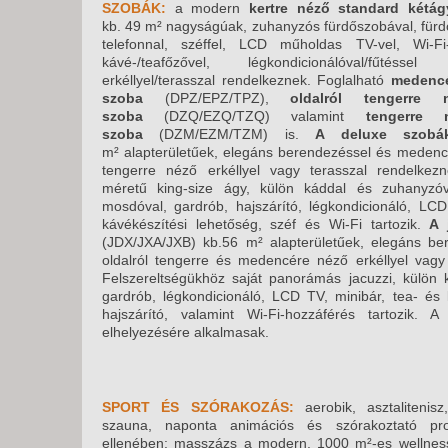
SZOBÁK:
a modern
kertre néző standard kétá
kb. 49 m² nagyságúak,
zuhanyzós fürdőszobával, fürdő
telefonnal, széffel, LCD műholdas TV-vel, Wi-Fi-v
kávé-/teafőzővel, légkondicionálóval/fűtésse
erkéllyel/terasszal rendelkeznek. Foglalható
medencé
szoba
(DPZ/EPZ/TPZ),
oldalról tengerre
szoba
(DZQ/EZQ/TZQ) valamint
tengerre 
szoba
(DZM/EZM/TZM) is.
A deluxe szobá
m² alapterületűek, elegáns berendezéssel és medencé
tengerre néző erkéllyel vagy terasszal rendelkezn
méretű king-size ágy, külön káddal és zuhanyzóva
mosdóval, gardrób, hajszárító, légkondicionáló, LCD
kávékészítési lehetőség, széf és Wi-Fi tartozik.
A 
(JDX/JXA/JXB) kb.56 m² alapterületűek, elegáns ber
oldalról tengerre és medencére néző erkéllyel vagy 
Felszereltségükhöz saját panorámás jacuzzi, külön
gardrób, légkondicionáló, LCD TV, minibár, tea- és 
hajszárító, valamint Wi-Fi-hozzáférés tartozik. A
elhelyezésére alkalmasak.
SPORT ÉS SZÓRAKOZÁS:
aerobik, asztalitenisz
szauna, naponta animációs és szórakoztató pro
ellenében: masszázs a modern, 1000 m²-es wellnes