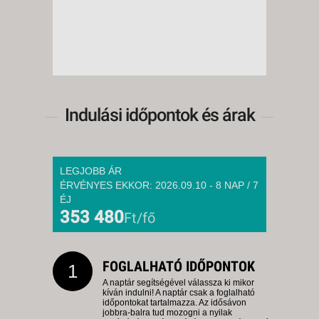
Indulási időpontok és árak
LEGJOBB ÁR
ÉRVÉNYES EKKOR: 2026.09.10 - 8 NAP / 7
ÉJ
353 480
Ft/fő
FOGLALHATÓ IDŐPONTOK
1
A naptár segítségével válassza ki mikor
kíván indulni! A naptár csak a foglalható
időpontokat tartalmazza. Az idősávon
jobbra-balra tud mozogni a nyilak