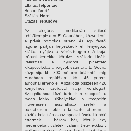
2026. NOVEMBER 07.,
Ellátás:
félpanzió
SZOMBAT -
Besorolás:
5*
Szállás:
Hotel
8 NAP / 7 ÉJSZAKA
Utazás:
repülővel
2026. NOVEMBER 14.,
Az elegáns, mediterrán stílusú
SZOMBAT -
üdülőkomplexum El Gounában, közvetlenül
8 NAP / 7 ÉJSZAKA
a privát homokos strand és egy festői
lagúna partján helyezkedik el, lenyűgöző
2026. NOVEMBER 21.,
kilátást nyújtva a Vörös-tengerre. A buja,
SZOMBAT -
trópusi kertekkel körülvett szálloda ideális
választás a nyugodt, pihentető
15 NAP / 14 ÉJSZAKA
kikapcsolódásra vágyók számára. El Gouna
2026. NOVEMBER 21.,
központja kb. 800 méterre található, míg
Hurghada repülőtere kb. 45 perces
SZOMBAT -
autóúttal érhető el. A szálloda összesen 420
8 NAP / 7 ÉJSZAKA
kényelmes szobával várja vendégeit.
Szolgáltatásai közé tartozik a recepció, a
2026. NOVEMBER 28.,
tágas lobby ülőhelyekkel, a recepción
SZOMBAT -
ingyenesen használható széfek, a
15 NAP / 14 ÉJSZAKA
büféétterem, több à la carte étterem –
köztük keleti és olasz specialitásokat kínáló
2026. NOVEMBER 28.,
éttermek –, három bár, köztük egy
SZOMBAT -
medencebár, üzletek, valamint egy exkluzív
wellnessrészleg. A gondozott, hatalmas