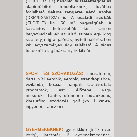
(DLX/ELX/TLX) hasonló felszereltséggel és
SZOMBAT -
alapterülettel rendelkeznek, továbbá
8 NAP / 7 ÉJSZAKA
foglalható
deluxe tengerre néző szoba
2026. DECEMBER 26.,
(DXM/EXM/TXM) is. A
családi szobák
(FLD/FLT) kb. 50 m² nagyságúak. A
SZOMBAT -
kétszintes hotelszobák két szinten
15 NAP / 14 ÉJSZAKA
helyezkednek el: az alsó szinten egy king
size ágy, míg a galériás, nyitott hálórészben
2026. DECEMBER 26.,
két egyszemélyes ágy található. A tágas
SZOMBAT -
teraszról a lagúnákra nyílik kilátás.
8 NAP / 7 ÉJSZAKA
2027. JANUÁR 02., SZOMBAT -
SPORT ÉS SZÓRAKOZÁS:
f
itneszterem,
8 NAP / 7 ÉJSZAKA
darts, vízi aerobik, aerobik, strandröplabda,
vízilabda, boccia, nappali szórakoztató
programok, esti élőzene vagy
műsorok.
Térítés ellenében: búvárkodás,
kitesurfing, szörfözés, golf (kb. 1 km-re,
ingyenes transzfer).
GYERMEKEKNEK:
gyerekklub (5-12 éves
korig), játszótér, 2 gyermekmedence,