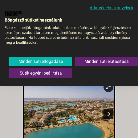
Adatvédelmi irányelvek
MENÜ
Böngésző sütiket használunk
Ezt elküldhetjük látogatóink adatainak elemzésére, webhelyünk fejlesztésére,
személyre szabott tartalom megjelenítésére és nagyszerű webhely-élmény
Mövenpick Resort & Spa
biztosítására. Ha többet szeretne tudni az általunk használt cookies, nyissa
meg a beállításokat.
El Gouna - OMR OMR,
Repülő OMR
Minden süti elfogadása
Minden süti elutasítása
Egyiptom
,
Vörös-tenger (Egyiptom)
,
El Gouna
Sütik egyéni beállítása