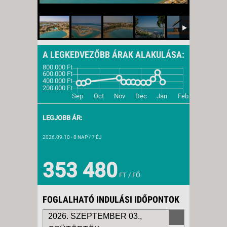
A LEGKEDVEZŐBB ÁRAK ALAKULÁSA:
LEGJOBB ÁR:
2026.09.10
- 8 NAP / 7 ÉJ
353 480
FT / FŐ
FOGLALHATÓ INDULÁSI IDŐPONTOK
2026. SZEPTEMBER 03.,