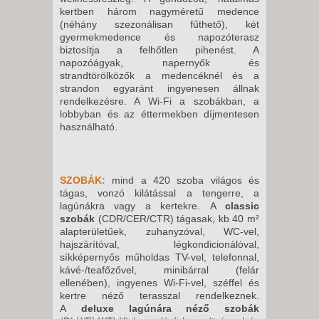
8 NAP / 7 ÉJSZAKA
kertben három nagyméretű medence
2026. DECEMBER 05.,
(néhány szezonálisan fűthető), két
gyermekmedence és napozóterasz
SZOMBAT -
biztosítja a felhőtlen pihenést. A
8 NAP / 7 ÉJSZAKA
napozóágyak, napernyők és
strandtörölközők a medencéknél és a
2026. DECEMBER 05.,
strandon egyaránt ingyenesen állnak
SZOMBAT -
rendelkezésre. A Wi-Fi a szobákban, a
lobbyban és az éttermekben díjmentesen
15 NAP / 14 ÉJSZAKA
használható.
2026. DECEMBER 12.,
SZOMBAT -
15 NAP / 14 ÉJSZAKA
SZOBÁK:
m
ind a 420 szoba világos és
2026. DECEMBER 12.,
tágas, vonzó kilátással a tengerre, a
lagúnákra vagy a kertekre.
A
classic
SZOMBAT -
szobák
(CDR/CER/CTR) tágasak, kb 40 m²
8 NAP / 7 ÉJSZAKA
alapterületűek, zuhanyzóval, WC-vel,
hajszárítóval, légkondicionálóval,
2026. DECEMBER 19.,
síkképernyős műholdas TV-vel, telefonnal,
SZOMBAT -
kávé-/teafőzővel, minibárral (felár
ellenében), ingyenes Wi-Fi-vel, széffel és
15 NAP / 14 ÉJSZAKA
kertre néző terasszal rendelkeznek.
2026. DECEMBER 19.,
A
deluxe lagúnára néző szobák