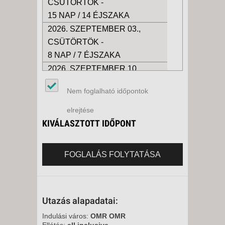
CSÜTÖRTÖK -
15 NAP / 14 ÉJSZAKA
2026. SZEPTEMBER 03.,
CSÜTÖRTÖK -
8 NAP / 7 ÉJSZAKA
2026. SZEPTEMBER 10.,
CSÜTÖRTÖK -
Nem foglalható időpontok
8 NAP / 7 ÉJSZAKA
2026. SZEPTEMBER 10.,
elrejtése
CSÜTÖRTÖK -
KIVÁLASZTOTT IDŐPONT
15 NAP / 14 ÉJSZAKA
2026. SZEPTEMBER 17.,
FOGLALÁS FOLYTATÁSA
CSÜTÖRTÖK -
8 NAP / 7 ÉJSZAKA
2026. OKTÓBER 31., SZOMBAT
Utazás alapadatai:
-
8 NAP / 7 ÉJSZAKA
Indulási város:
OMR OMR
Ellátás:
all inclusive