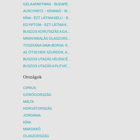
GELA APARTMAN - BUDAPEST, REPÜLŐ
AUSCHWITZ – KRAKKÓ - MEGRÁZÓ IDŐUTAZÁS! - BUDAPEST, BUSZ
KÍNA - EZT LÁTNIA KELL! - BUDAPEST, REPÜLŐ
EGYIPTOM - EZT LÁTNIA KELL! - BUDAPEST, REPÜLŐ
BUSZOS KÖRUTAZÁS A GARDA-TÓ KÖRNYÉKÉN - BUDAPEST, BUSZ
MININYARALÁS OLASZORSZÁGBAN: ÉSZAK-OLASZ GYÖNGYSZEMEK NYOMÁBAN - BUDAPEST, BUSZ
TOSZKÁNA SAVA-BORSA: KÓSTOLÓK ÉS KULTURÁLIS UTAZÁS - BUDAPEST, BUSZ
AZ ÖTSCHER-SZURDOK, AUSZTRIA GRAND CANYONJA - BUDAPEST, BUSZ
BUSZOS UTAZÁS VELENCÉBE - BUDAPEST, BUSZ
BUSZOS UTAZÁS A PLITVICEI-TAVAK NEMZETI PARKBA - BUDAPEST, BUSZ
Országok
CIPRUS
GÖRÖGORSZÁG
MÁLTA
HORVÁTORSZÁG
JORDÁNIA
KÍNA
MAROKKÓ
OLASZORSZÁG