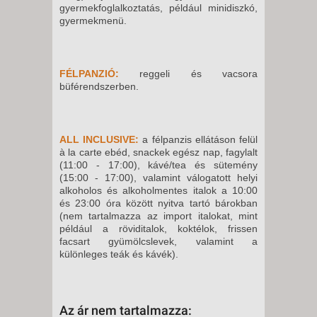
gyermekfoglalkoztatás, például minidiszkó,
gyermekmenü.
FÉLPANZIÓ:
reggeli és vacsora
büférendszerben.
ALL INCLUSIVE:
a félpanzis ellátáson felül
à la carte ebéd, snackek egész nap, fagylalt
(11:00 - 17:00), kávé/tea és sütemény
(15:00 - 17:00), valamint válogatott helyi
alkoholos és alkoholmentes italok a 10:00
és 23:00 óra között nyitva tartó bárokban
(nem tartalmazza az import italokat, mint
például a röviditalok, koktélok, frissen
facsart gyümölcslevek, valamint a
különleges teák és kávék).
Az ár nem tartalmazza: