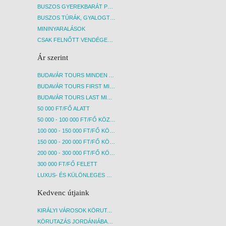
területén 3 étterem található:
terüle
BUSZOS GYEREKBARÁT PROGRAMOK
BUSZOS TÚRÁK, GYALOGTÚRÁK
o Soko (főétterem)
o Sok
MININYARALÁSOK
o Vista Mare (olasz A La Carte
o Vi
CSAK FELNŐTT VENDÉGEKET FOGADÓ SZÁLLÁSOK
Restaurant)
Resta
Ár szerint
o Pool Bar and Restaurant (ebéd,
o Po
BUDAVÁR TOURS MINDEN AKCIÓS ÚT
vacsora)
vacso
BUDAVÁR TOURS FIRST MINUTE AKCIÓS UTAK
BUDAVÁR TOURS LAST MINUTE AKCIÓS UTAK
50 000 FT/FŐ ALATT
50 000 - 100 000 FT/FŐ KÖZÖTT
100 000 - 150 000 FT/FŐ KÖZÖTT
150 000 - 200 000 FT/FŐ KÖZÖTT
200 000 - 300 000 FT/FŐ KÖZÖTT
300 000 FT/FŐ FELETT
LUXUS- ÉS KÜLÖNLEGES UTAK
Kedvenc útjaink
KIRÁLYI VÁROSOK KÖRUTAZÁS KÖZVETLEN REPÜLŐJÁRATTAL - BUDAPEST, REPÜLŐ
KÖRUTAZÁS JORDÁNIÁBAN, HOLT-TENGERI PIHENÉSSEL - BUDAPEST, REPÜLŐ