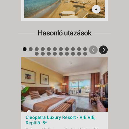
+
Hasonló utazások
Cleopatra Luxury Resort - VIE VIE,
Cleop
Repülő 5*
Repü