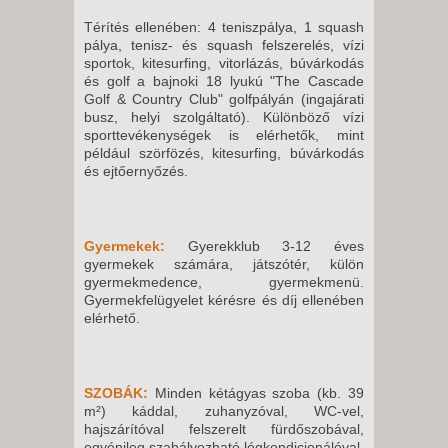
2026. NOVEMBER 06., PÉNTEK
Térítés ellenében: 4 teniszpálya, 1 squash
-
pálya, tenisz- és squash felszerelés, vízi
22 NAP / 21 ÉJSZAKA
sportok, kitesurfing, vitorlázás, búvárkodás
és golf a bajnoki 18 lyukú "The Cascade
2026. NOVEMBER 06., PÉNTEK
Golf & Country Club" golfpályán (ingajárati
-
busz, helyi szolgáltató). Különböző vízi
10 NAP / 9 ÉJSZAKA
sporttevékenységek is elérhetők, mint
például szörfözés, kitesurfing, búvárkodás
2026. NOVEMBER 06., PÉNTEK
és ejtőernyőzés.
-
15 NAP / 14 ÉJSZAKA
2026. NOVEMBER 06., PÉNTEK
Gyermekek:
Gyerekklub 3-12 éves
gyermekek számára, játszótér, külön
-
gyermekmedence, gyermekmenü.
8 NAP / 7 ÉJSZAKA
Gyermekfelügyelet kérésre és díj ellenében
elérhető.
2026. NOVEMBER 07.,
SZOMBAT -
22 NAP / 21 ÉJSZAKA
SZOBÁK:
Minden kétágyas szoba (kb. 39
2026. NOVEMBER 07.,
m²) káddal, zuhanyzóval, WC-vel,
SZOMBAT -
hajszárítóval felszerelt fürdőszobával,
egyénileg szabályozható légkondicionálóval,