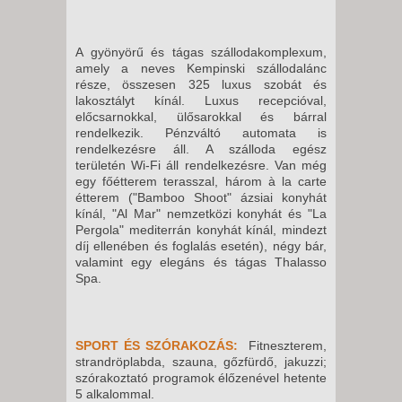
-
22 NAP / 21 ÉJSZAKA
2026. NOVEMBER 04., SZERDA
A gyönyörű és tágas szállodakomplexum,
amely a neves Kempinski szállodalánc
-
része, összesen 325 luxus szobát és
8 NAP / 7 ÉJSZAKA
lakosztályt kínál. Luxus recepcióval,
előcsarnokkal, ülősarokkal és bárral
2026. NOVEMBER 05.,
rendelkezik. Pénzváltó automata is
CSÜTÖRTÖK -
rendelkezésre áll. A szálloda egész
területén Wi-Fi áll rendelkezésre. Van még
15 NAP / 14 ÉJSZAKA
egy főétterem terasszal, három à la carte
2026. NOVEMBER 05.,
étterem ("Bamboo Shoot" ázsiai konyhát
kínál, "Al Mar" nemzetközi konyhát és "La
CSÜTÖRTÖK -
Pergola" mediterrán konyhát kínál, mindezt
8 NAP / 7 ÉJSZAKA
díj ellenében és foglalás esetén), négy bár,
valamint egy elegáns és tágas Thalasso
2026. NOVEMBER 05.,
Spa.
CSÜTÖRTÖK -
10 NAP / 9 ÉJSZAKA
2026. NOVEMBER 05.,
SPORT ÉS SZÓRAKOZÁS:
Fitneszterem,
CSÜTÖRTÖK -
strandröplabda, szauna, gőzfürdő, jakuzzi;
szórakoztató programok élőzenével hetente
22 NAP / 21 ÉJSZAKA
5 alkalommal.