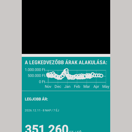
A LEGKEDVEZŐBB ÁRAK ALAKULÁSA:
LEGJOBB ÁR:
2026.12.11
- 8 NAP / 7 ÉJ
351 260