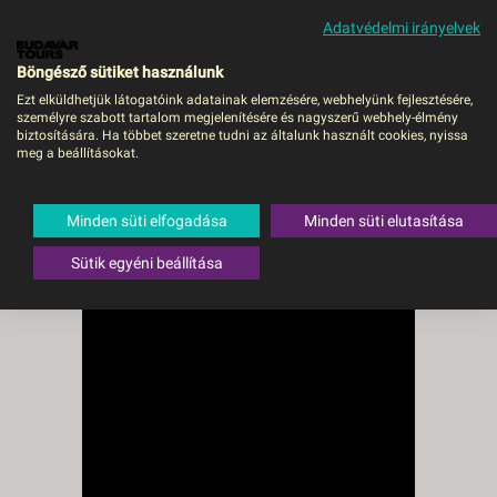
Adatvédelmi irányelvek
MENÜ
Böngésző sütiket használunk
Ezt elküldhetjük látogatóink adatainak elemzésére, webhelyünk fejlesztésére,
személyre szabott tartalom megjelenítésére és nagyszerű webhely-élmény
Kempinski Hotel Soma
biztosítására. Ha többet szeretne tudni az általunk használt cookies, nyissa
meg a beállításokat.
Bay - VIE VIE, Repülő
Egyiptom
,
Vörös-tenger (Egyiptom)
,
Minden süti elfogadása
Minden süti elutasítása
Soma Bay
Sütik egyéni beállítása