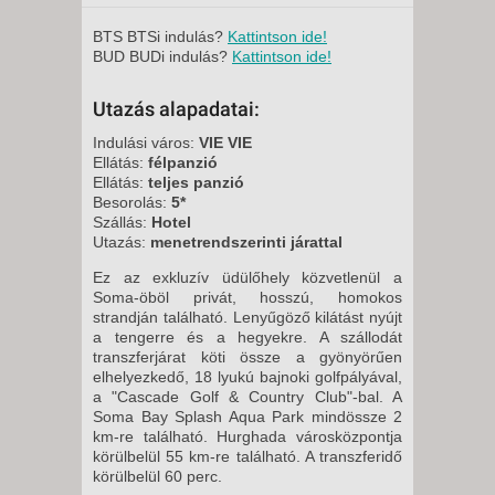
10 NAP / 9 ÉJSZAKA
2026. NOVEMBER 02., HÉTFŐ -
BTS BTSi indulás?
Kattintson ide!
BUD BUDi indulás?
Kattintson ide!
8 NAP / 7 ÉJSZAKA
Utazás alapadatai:
2026. NOVEMBER 03., KEDD -
Indulási város:
VIE VIE
10 NAP / 9 ÉJSZAKA
Ellátás:
félpanzió
2026. NOVEMBER 03., KEDD -
Ellátás:
teljes panzió
Besorolás:
5*
8 NAP / 7 ÉJSZAKA
Szállás:
Hotel
2026. NOVEMBER 03., KEDD -
Utazás:
menetrendszerinti járattal
15 NAP / 14 ÉJSZAKA
Ez az exkluzív üdülőhely közvetlenül a
2026. NOVEMBER 04., SZERDA
Soma-öböl privát, hosszú, homokos
strandján található. Lenyűgöző kilátást nyújt
-
a tengerre és a hegyekre. A szállodát
15 NAP / 14 ÉJSZAKA
transzferjárat köti össze a gyönyörűen
elhelyezkedő, 18 lyukú bajnoki golfpályával,
2026. NOVEMBER 04., SZERDA
a "Cascade Golf & Country Club"-bal. A
-
Soma Bay Splash Aqua Park mindössze 2
km-re található. Hurghada városközpontja
10 NAP / 9 ÉJSZAKA
körülbelül 55 km-re található. A transzferidő
2026. NOVEMBER 04., SZERDA
körülbelül 60 perc.