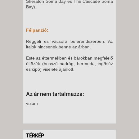
8 NAP / 7 ÉJSZAKA
Sheraton Soma Bay és The Cascade Soma
Bay).
2026. NOVEMBER 10., KEDD -
10 NAP / 9 ÉJSZAKA
2026. NOVEMBER 11., SZERDA
Félpanzió:
-
Reggeli és vacsora büférendszerben. Az
8 NAP / 7 ÉJSZAKA
italok nincsenek benne az árban.
2026. NOVEMBER 11., SZERDA
Este az éttermekben és bárokban megfelelő
-
öltözék (hosszú nadrág, bermuda, ing/blúz
15 NAP / 14 ÉJSZAKA
és cipő) viselete ajánlott.
2026. NOVEMBER 11., SZERDA
-
22 NAP / 21 ÉJSZAKA
Az ár nem tartalmazza:
2026. NOVEMBER 11., SZERDA
vízum
-
10 NAP / 9 ÉJSZAKA
2026. NOVEMBER 12.,
CSÜTÖRTÖK -
TÉRKÉP