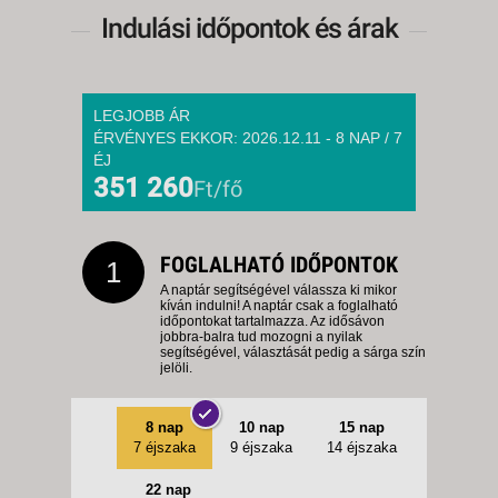
-
Indulási időpontok és árak
22 NAP / 21 ÉJSZAKA
2026. NOVEMBER 14.,
SZOMBAT -
LEGJOBB ÁR
22 NAP / 21 ÉJSZAKA
ÉRVÉNYES EKKOR: 2026.12.11 - 8 NAP / 7
2026. NOVEMBER 14.,
ÉJ
SZOMBAT -
351 260
Ft/fő
15 NAP / 14 ÉJSZAKA
2026. NOVEMBER 14.,
FOGLALHATÓ IDŐPONTOK
1
SZOMBAT -
A naptár segítségével válassza ki mikor
8 NAP / 7 ÉJSZAKA
kíván indulni! A naptár csak a foglalható
időpontokat tartalmazza. Az idősávon
2026. NOVEMBER 15.,
jobbra-balra tud mozogni a nyilak
segítségével, választását pedig a sárga szín
VASÁRNAP -
jelöli.
22 NAP / 21 ÉJSZAKA
2026. NOVEMBER 15.,
8 nap
10 nap
15 nap
VASÁRNAP -
7 éjszaka
9 éjszaka
14 éjszaka
15 NAP / 14 ÉJSZAKA
22 nap