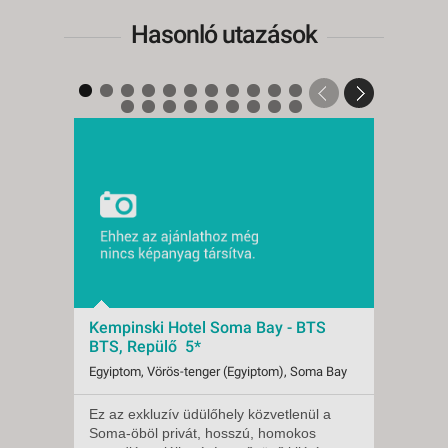
2026. NOVEMBER 19.,
Hasonló utazások
CSÜTÖRTÖK -
15 NAP / 14 ÉJSZAKA
2026. NOVEMBER 19.,
CSÜTÖRTÖK -
8 NAP / 7 ÉJSZAKA
2026. NOVEMBER 19.,
CSÜTÖRTÖK -
22 NAP / 21 ÉJSZAKA
2026. NOVEMBER 19.,
CSÜTÖRTÖK -
10 NAP / 9 ÉJSZAKA
2026. NOVEMBER 20., PÉNTEK
Kempinski Hotel Soma Bay - BTS
Kemp
-
BTS, Repülő 5*
BUD,
8 NAP / 7 ÉJSZAKA
Egyiptom, Vörös-tenger (Egyiptom), Soma Bay
Egyipt
2026. NOVEMBER 20., PÉNTEK
Ez az exkluzív üdülőhely közvetlenül a
Ez az 
Indulások:
2026.08.18-tól
Indulá
-
Soma-öböl privát, hosszú, homokos
Soma-
Időpontok:
33 db
Időpon