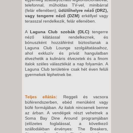
15 NAP / 14 ÉJSZAKA
telefonnal, műholdas TV-vel, minibárral
2026. NOVEMBER 07.,
(felár ellenében),
üdülőhelyre néző (DRZ),
vagy tengerre néző (DZM)
erkéllyel vagy
SZOMBAT -
terasszal rendelkezik, felár ellenében.
8 NAP / 7 ÉJSZAKA
A
Laguna Club szobák (DLC)
tengerre
2026. NOVEMBER 08.,
néző kilátással rendelkeznek, és
VASÁRNAP -
bónuszként hozzáférést biztosítanak a
8 NAP / 7 ÉJSZAKA
Laguna Club Lounge szolgáltatásaihoz,
ahol exkluzív és privát hangulatban
2026. NOVEMBER 08.,
élvezhetik a kulináris élvezetek és a finom
VASÁRNAP -
italok széles választékát a nap folyamán. A
Laguna Club területére csak hét éven felüli
15 NAP / 14 ÉJSZAKA
gyermekek léphetnek be.
2026. NOVEMBER 08.,
VASÁRNAP -
22 NAP / 21 ÉJSZAKA
Teljes ellátás:
Reggeli és vacsora
büférendszerben, ebéd menüként vagy
2026. NOVEMBER 09., HÉTFŐ -
büfé formájában. Az italok nincsenek benne
az árban. A vendégek részt vehetnek a
10 NAP / 9 ÉJSZAKA
Soma Bay Dine Around programjában
(előzetes foglalással, a következő
2026. NOVEMBER 10., KEDD -
szállodákban érvényes: The Breakers,