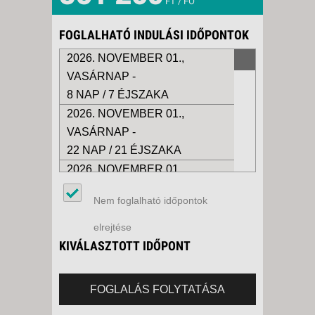
FT / FŐ
FOGLALHATÓ INDULÁSI IDŐPONTOK
2026. NOVEMBER 01.,
VASÁRNAP -
8 NAP / 7 ÉJSZAKA
2026. NOVEMBER 01.,
VASÁRNAP -
22 NAP / 21 ÉJSZAKA
2026. NOVEMBER 01.,
VASÁRNAP -
Nem foglalható időpontok
10 NAP / 9 ÉJSZAKA
2026. NOVEMBER 01.,
elrejtése
VASÁRNAP -
KIVÁLASZTOTT IDŐPONT
15 NAP / 14 ÉJSZAKA
2026. NOVEMBER 02., HÉTFŐ -
FOGLALÁS FOLYTATÁSA