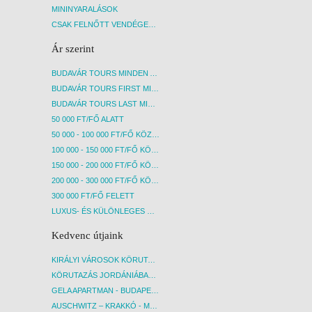
MININYARALÁSOK
CSAK FELNŐTT VENDÉGEKET FOGADÓ SZÁLLÁSOK
Ár szerint
BUDAVÁR TOURS MINDEN AKCIÓS ÚT
BUDAVÁR TOURS FIRST MINUTE AKCIÓS UTAK
BUDAVÁR TOURS LAST MINUTE AKCIÓS UTAK
50 000 FT/FŐ ALATT
50 000 - 100 000 FT/FŐ KÖZÖTT
100 000 - 150 000 FT/FŐ KÖZÖTT
150 000 - 200 000 FT/FŐ KÖZÖTT
200 000 - 300 000 FT/FŐ KÖZÖTT
300 000 FT/FŐ FELETT
LUXUS- ÉS KÜLÖNLEGES UTAK
Kedvenc útjaink
KIRÁLYI VÁROSOK KÖRUTAZÁS KÖZVETLEN REPÜLŐJÁRATTAL - BUDAPEST, REPÜLŐ
KÖRUTAZÁS JORDÁNIÁBAN, HOLT-TENGERI PIHENÉSSEL - BUDAPEST, REPÜLŐ
GELA APARTMAN - BUDAPEST, REPÜLŐ
AUSCHWITZ – KRAKKÓ - MEGRÁZÓ IDŐUTAZÁS! - BUDAPEST, BUSZ