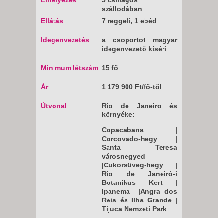
szállodában
Ellátás
7 reggeli, 1 ebéd
Idegenvezetés
a csoportot magyar
idegenvezető kíséri
Minimum
létszám
15 fő
Ár
1 179 900 Ft/fő-től
Útvonal
Rio de Janeiro és
környéke:
Copacabana |
Corcovado-hegy |
Santa Teresa
városnegyed
|Cukorsüveg-hegy |
Rio de Janeiró-i
Botanikus Kert |
Ipanema |Angra dos
Reis és Ilha Grande |
Tijuca Nemzeti Park