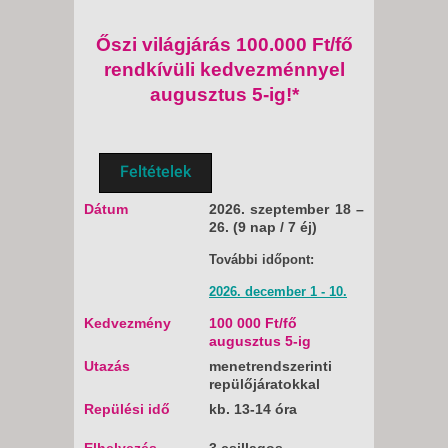
Őszi világjárás 100.000 Ft/fő
rendkívüli kedvezménnyel
augusztus 5-ig!*
Feltételek
Dátum
2026. szeptember 18 –
26. (9 nap / 7 éj)
További időpont:
2026. december 1 - 10.
Kedvezmény
100 000 Ft/fő
augusztus 5-ig
Utazás
menetrendszerinti
repülőjáratokkal
Repülési idő
kb. 13-14 óra
Elhelyezés
3 csillagos