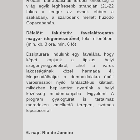
Rióban, bátrabbaknak fürdési lehetőség a
világ egyik leghíresebb strandján (21-22
fokos a tenger az évnek ebben a
szakában), a szállodánk mellett húzódó
Copacabanán.
Délelőtt fakultatív favelalátogatás
magyar idegenvezetővel
, felár ellenében:
(min. kb. 3 óra, min. 6 fő)
Dzsiptúrára indulunk egy favelába, hogy
képet kapjunk a tipikus helyi
szegénynegyedekről, ahol a város
lakosságának közel harmada él.
Megcsodálhatjuk a domboldalakra épült
városrészből nyíló fantasztikus kilátást,
miközben bepillantást nyerünk a helyi
közösség mindennapjaiba. Figyelem! A
program gyalogtúrát is tartalmaz
meredeken emelkedő terepen, számos
lépcsősorral!
6. nap: Rio de Janeiro