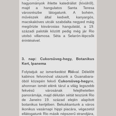
hagyományok ihlette katedrálist (kívülről),
majd a hangulatos Santa Teresa
városrészbe látogatunk. A bohém,
művészek által kedvelt, kanyargós,
macskaköves utcák szabdalta negyed máig
megőrizte kisvárosias hangulatát, a 19.
századi paloták között pedig még jár Rio
utolsó villamosa. Séta a Selarón-lépcsők
érintésével.
3. nap: Cukorsüveg-hegy, Botanikus
Kert, Ipanema
Folytatjuk az ismerkedést
Rió
val. Délelőtt
kabinos felvonóval utazunk a Guanabara-
öböl közepén fekvő
Cukorsüveg-hegy
re,
ahonnan ismét elénk tárul a világ legszebb
fekvésű városának felejthetetlen
panorámája, majd délután sétát teszünk Rio
de Janeiro 19. század elején alapított
botanikus kertjében. Bekukkantunk a város
ikonikus vasárnapi hippi piacára, végezetül
ellátogatunk Rio másik népszerű strandjára,