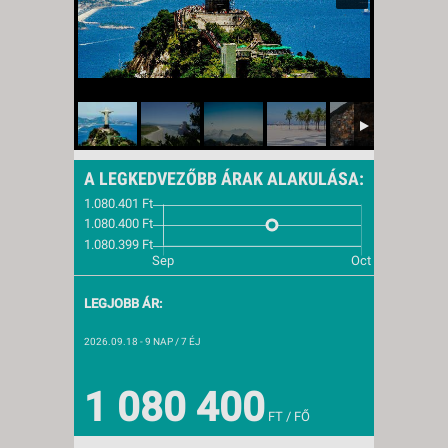
A LEGKEDVEZŐBB ÁRAK ALAKULÁSA:
LEGJOBB ÁR:
2026.09.18
- 9 NAP / 7 ÉJ
1 080 400
FT / FŐ