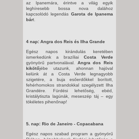
az Ipanemára, érintve a világ egyik
leghíresebb bossa nova dalához
kapcsolódó legendás
Garota de Ipanema
bár
t.
4 nap: Angra dos Reis és Ilha Grande
Egész napos kirándulás keretében
ismerkedünk a brazíliai
Costa Verde
gyönyörű partvonalával.
Angra dos Reis
kikötő
jébe utazunk, ahonnan hajóval
kelünk át a Costa Verde legnagyobb
szigetére, a buja esőerdőkkel borított,
fehérhomokos strandokkal szegélyzett Ilha
Grandére. Fürdési lehetőség, ebéd,
kristálytiszta lagúnák, meseszép táj – egy
tökéletes pihenőnap!
5. nap: Rio de Janeiro - Copacabana
Egész napos szabad program a gyönyörű