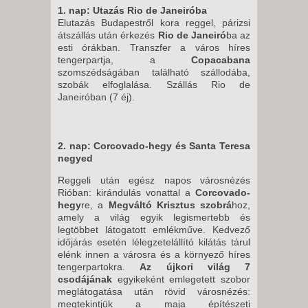
1. nap: Utazás Rio de Janeiróba
Elutazás Budapestről kora reggel, párizsi
átszállás után érkezés
Rio de Janeiró
ba az
esti órákban. Transzfer a város híres
tengerpartja, a
Copacabana
szomszédságában található szállodába,
szobák elfoglalása. Szállás Rio de
Janeiróban (7 éj).
2. nap: Corcovado-hegy és Santa Teresa
negyed
Reggeli után egész napos városnézés
Rióban: kirándulás vonattal a
Corcovado-
hegy
re, a
Megváltó Krisztus szobrá
hoz,
amely a világ egyik legismertebb és
legtöbbet látogatott emlékműve. Kedvező
időjárás esetén lélegzetelállító kilátás tárul
elénk innen a városra és a környező híres
tengerpartokra.
Az újkori világ 7
csodájának
egyikeként emlegetett szobor
meglátogatása után rövid városnézés:
megtekintjük a maja építészeti