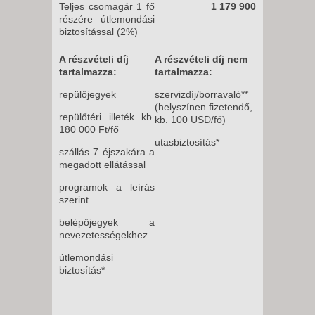
Teljes csomagár 1 fő
1 179 900
részére útlemondási
biztosítással (2%)
A részvételi díj
A részvételi díj nem
tartalmazza:
tartalmazza:
repülőjegyek
szervizdíj/borravaló**
(helyszínen fizetendő,
repülőtéri illeték kb.
kb. 100 USD/fő)
180 000 Ft/fő
utasbiztosítás*
szállás 7 éjszakára a
megadott ellátással
programok a leírás
szerint
belépőjegyek a
nevezetességekhez
útlemondási
biztosítás*