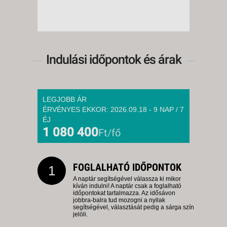
Indulási időpontok és árak
LEGJOBB ÁR
ÉRVÉNYES EKKOR: 2026.09.18 - 9 NAP / 7
ÉJ
1 080 400
Ft/fő
FOGLALHATÓ IDŐPONTOK
1
A naptár segítségével válassza ki mikor
kíván indulni! A naptár csak a foglalható
időpontokat tartalmazza. Az idősávon
jobbra-balra tud mozogni a nyilak
segítségével, választását pedig a sárga szín
jelöli.