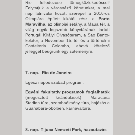
Rio felfedezése tömegközlekedéssel!
Folytatjuk a városnéző körutunkat, a mai
nap látnivalói között szerepel a 2016-os
Olimpiára épített kikötői rész, a
Porto
Maravilha
, az olimpiai sétány, a Maua tér, a
világ egyik legszebb könyvtárának tartott
Portugál Királyi Olvasóterem, a Sao Bento-
kolotor, a November 15. tér és a történelmi
Confeiteria Colombo, ahová kötelező
jelleggel beugrunk egy süteményre.
7. nap: Rio de Janeiro
Egész napos szabad program.
Egyéni fakultatív programok foglalhatók
(megosztott kirándulások): Maracana
Stadion túra, szambaélmény túra, hajózás a
Guanabara-öbölben, karneváltúra.
8. nap: Tijuca Nemzeti Park, hazautazás