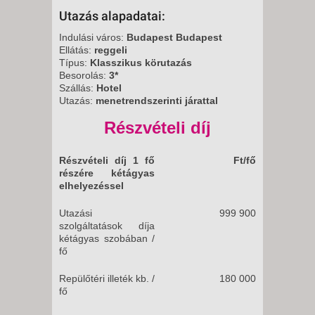
Utazás alapadatai:
Indulási város:
Budapest Budapest
Ellátás:
reggeli
Típus:
Klasszikus körutazás
Besorolás:
3*
Szállás:
Hotel
Utazás:
menetrendszerinti járattal
Részvételi díj
Részvételi díj 1 fő
Ft/fő
részére kétágyas
elhelyezéssel
Utazási
999 900
szolgáltatások díja
kétágyas szobában /
fő
Repülőtéri illeték kb. /
180 000
fő