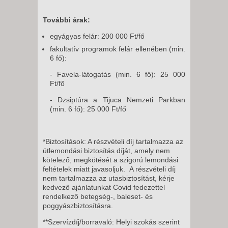
További árak:
egyágyas felár: 200 000 Ft/fő
fakultatív programok felár ellenében (min.
6 fő):
- Favela-látogatás (min. 6 fő): 25 000
Ft/fő
- Dzsiptúra a Tijuca Nemzeti Parkban
(min. 6 fő): 25 000 Ft/fő
*Biztosítások: A részvételi díj tartalmazza az
útlemondási biztosítás díját, amely nem
kötelező, megkötését a szigorú lemondási
feltételek miatt javasoljuk. A részvételi díj
nem tartalmazza az utasbiztosítást, kérje
kedvező ajánlatunkat Covid fedezettel
rendelkező betegség-, baleset- és
poggyászbiztosításra.
**Szervízdíj/borravaló: Helyi szokás szerint