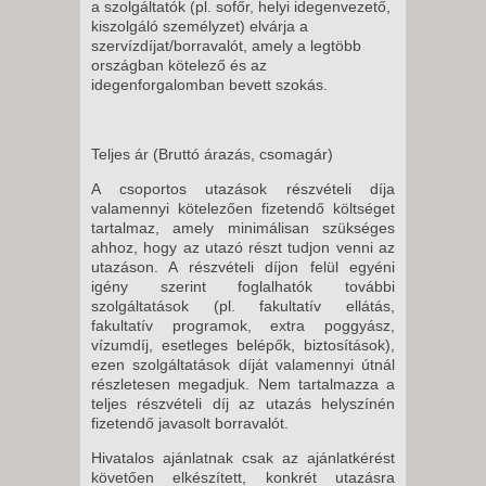
a szolgáltatók (pl. sofőr, helyi idegenvezető,
kiszolgáló személyzet) elvárja a
szervízdíjat/borravalót, amely a legtöbb
országban kötelező és az
idegenforgalomban bevett szokás.
Teljes ár (Bruttó árazás, csomagár)
A csoportos utazások részvételi díja
valamennyi kötelezően fizetendő költséget
tartalmaz, amely minimálisan szükséges
ahhoz, hogy az utazó részt tudjon venni az
utazáson. A részvételi díjon felül egyéni
igény szerint foglalhatók további
szolgáltatások (pl. fakultatív ellátás,
fakultatív programok, extra poggyász,
vízumdíj, esetleges belépők, biztosítások),
ezen szolgáltatások díját valamennyi útnál
részletesen megadjuk. Nem tartalmazza a
teljes részvételi díj az utazás helyszínén
fizetendő javasolt borravalót.
Hivatalos ajánlatnak csak az ajánlatkérést
követően elkészített, konkrét utazásra