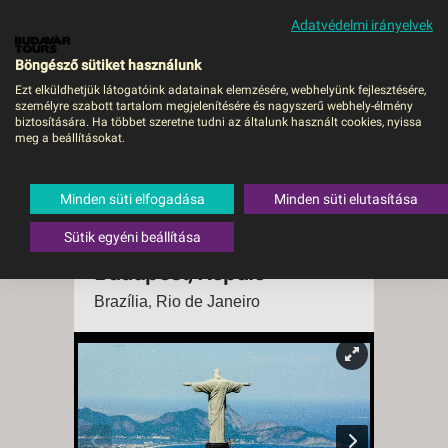
Adatvédelmi irányelvek
MENÜ
Böngésző sütiket használunk
Ezt elküldhetjük látogatóink adatainak elemzésére, webhelyünk fejlesztésére,
személyre szabott tartalom megjelenítésére és nagyszerű webhely-élmény
Mindent Rio de Janeiróról
biztosítására. Ha többet szeretne tudni az általunk használt cookies, nyissa
meg a beállításokat.
&#8211; kiscsoportos
városlátogatás tengerparti
Minden süti elfogadása
Minden süti elutasítása
ejtőzéssel - 2026.
szeptember - Budapest
Sütik egyéni beállítása
Budapest, Repülő
Brazília
,
Rio de Janeiro