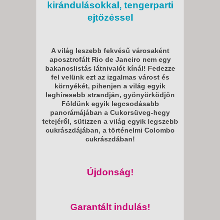
kirándulásokkal, tengerparti
ejtőzéssel
A világ leszebb fekvésű városaként
aposztrofált Rio de Janeiro nem egy
bakancslistás látnivalót kínál! Fedezze
fel velünk ezt az izgalmas várost és
környékét, pihenjen a világ egyik
leghíresebb strandján, gyönyörködjön
Földünk egyik legcsodásabb
panorámájában a Cukorsüveg-hegy
tetejéről, sütizzen a világ egyik legszebb
cukrászdájában, a történelmi Colombo
cukrászdában!
Újdonság!
Garantált indulás!