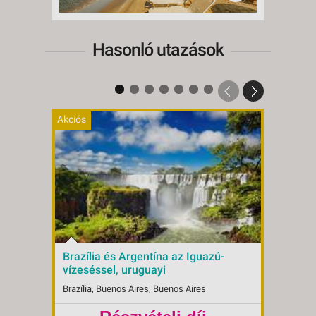
Hasonló utazások
Akciós
Brazília és Argentína az Iguazú-
RIO 
vízeséssel, uruguayi
VÁRO
villámlátogatással és tengerparti
Repü
Brazília, Buenos Aires, Buenos Aires
Brazíli
pihenővel - Budapest Budapest,
Repülő 4*