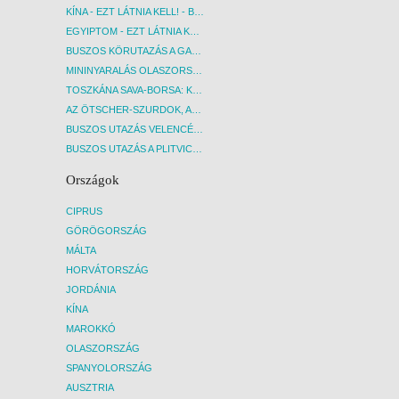
KÍNA - EZT LÁTNIA KELL! - BUDAPEST, REPÜLŐ
EGYIPTOM - EZT LÁTNIA KELL! - BUDAPEST, REPÜLŐ
BUSZOS KÖRUTAZÁS A GARDA-TÓ KÖRNYÉKÉN - BUDAPEST, BUSZ
MININYARALÁS OLASZORSZÁGBAN: ÉSZAK-OLASZ GYÖNGYSZEMEK NYOMÁBAN - BUDAPEST, BUSZ
TOSZKÁNA SAVA-BORSA: KÓSTOLÓK ÉS KULTURÁLIS UTAZÁS - BUDAPEST, BUSZ
AZ ÖTSCHER-SZURDOK, AUSZTRIA GRAND CANYONJA - BUDAPEST, BUSZ
BUSZOS UTAZÁS VELENCÉBE - BUDAPEST, BUSZ
BUSZOS UTAZÁS A PLITVICEI-TAVAK NEMZETI PARKBA - BUDAPEST, BUSZ
Országok
CIPRUS
GÖRÖGORSZÁG
MÁLTA
HORVÁTORSZÁG
JORDÁNIA
KÍNA
MAROKKÓ
OLASZORSZÁG
SPANYOLORSZÁG
AUSZTRIA