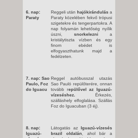
6. nap:
Reggeli után
hajókirándulás
a
Paraty
Paraty közelében fekvő trópusi
szigetekre és tengerpartokra. A
nap folyamán lehetőség nyílik
úszni,
snorkelezni
a
kristálytiszta vízben és egy
finom ebédet is
elfogyaszthatunk majd a
fedélzeten.
7. nap: Sao
Reggel autóbusszal utazás
Paulo, Foz
Sao Pauló repülőterére, onnan
do Iguacu
tovább r
epülővel az Iguazú-
vízeséshez.
Érkezés,
szálláshely elfoglalása. Szállás
Foz do Iguacuban (3 éj).
8. nap:
Látogatás az
Iguazú-vízesés
Iguazú-
brazil oldalán
, ahol bár a