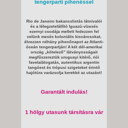
tengerparti pihenéssel
Rio de Janeiro bakancslistás látnivalói
és a lélegzetelállító Iguazú-vízesés
ezernyi csodája mellett fedezzen fel
velünk mesés koloniális kisvárosokat,
élvezzen néhány pihenőnapot az Atlanti-
óceán tengerpartján! A két dél-amerikai
ország „kötelező” látványosságait
megfűszereztük uruguayi kitérő, riói
favelalátogatás, autentikus argentin
tangóest és trópusi szigeteket érintő
hajótúra varázsolja kerekké az utazást!
Garantált indulás!
1 hölgy utasunk társításra vár