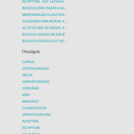
EGYIPTOM - EZT LÁTNIA KELL! - BUDAPEST, REPÜLŐ
BUSZOS KÖRUTAZÁS A GARDA-TÓ KÖRNYÉKÉN - BUDAPEST, BUSZ
MININYARALÁS OLASZORSZÁGBAN: ÉSZAK-OLASZ GYÖNGYSZEMEK NYOMÁBAN - BUDAPEST, BUSZ
TOSZKÁNA SAVA-BORSA: KÓSTOLÓK ÉS KULTURÁLIS UTAZÁS - BUDAPEST, BUSZ
AZ ÖTSCHER-SZURDOK, AUSZTRIA GRAND CANYONJA - BUDAPEST, BUSZ
BUSZOS UTAZÁS VELENCÉBE - BUDAPEST, BUSZ
BUSZOS UTAZÁS A PLITVICEI-TAVAK NEMZETI PARKBA - BUDAPEST, BUSZ
Országok
CIPRUS
GÖRÖGORSZÁG
MÁLTA
HORVÁTORSZÁG
JORDÁNIA
KÍNA
MAROKKÓ
OLASZORSZÁG
SPANYOLORSZÁG
AUSZTRIA
EGYIPTOM