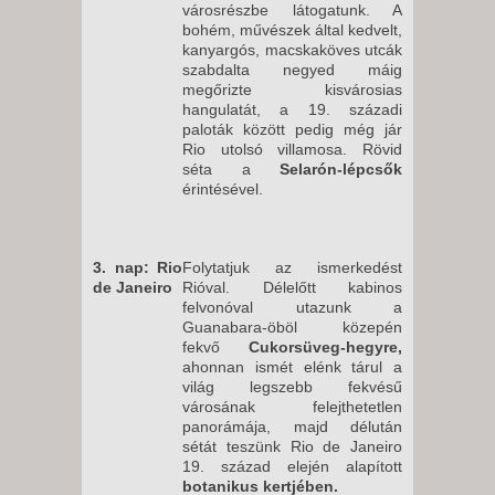
városrészbe látogatunk. A
bohém, művészek által kedvelt,
kanyargós, macskaköves utcák
szabdalta negyed máig
megőrizte kisvárosias
hangulatát, a 19. századi
paloták között pedig még jár
Rio utolsó villamosa. Rövid
séta a
Selarón-lépcsők
érintésével.
3. nap: Rio
Folytatjuk az ismerkedést
de Janeiro
Rióval. Délelőtt kabinos
felvonóval utazunk a
Guanabara-öböl közepén
fekvő
Cukorsüveg-hegyre,
ahonnan ismét elénk tárul a
világ legszebb fekvésű
városának felejthetetlen
panorámája, majd délután
sétát teszünk Rio de Janeiro
19. század elején alapított
botanikus kertjében.