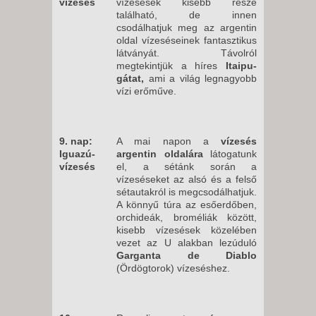
vízesés
vízesések kisebb része
található, de innen
csodálhatjuk meg az argentin
oldal vízeséseinek fantasztikus
látványát. Távolról
megtekintjük a híres
Itaipu-
gátat,
ami a világ legnagyobb
vízi erőműve.
9. nap:
A mai napon a
vízesés
Iguazú-
argentin oldalára
látogatunk
vízesés
el, a sétánk során a
vízeséseket az alsó és a felső
sétautakról is megcsodálhatjuk.
A könnyű túra az esőerdőben,
orchideák, broméliák között,
kisebb vízesések közelében
vezet az U alakban lezúduló
Garganta de Diablo
(Ördögtorok) vízeséshez.