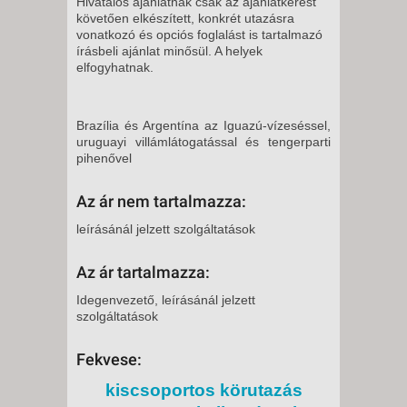
Hivatalos ajánlatnak csak az ajánlatkérést
követően elkészített, konkrét utazásra
vonatkozó és opciós foglalást is tartalmazó
írásbeli ajánlat minősül. A helyek
elfogyhatnak.
Brazília és Argentína az Iguazú-vízeséssel,
uruguayi villámlátogatással és tengerparti
pihenővel
Az ár nem tartalmazza:
leírásánál jelzett szolgáltatások
Az ár tartalmazza:
Idegenvezető, leírásánál jelzett
szolgáltatások
Fekvese:
kiscsoportos körutazás