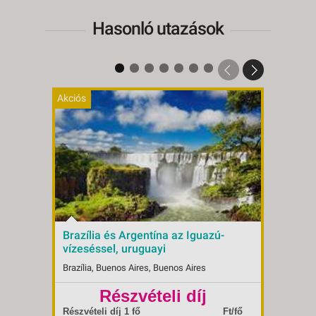
Hasonló utazások
Akciós
Brazília és Argentína az Iguazú-
RIO 
vízeséssel, uruguayi
VÁRO
villámlátogatással és tengerparti
Repü
Brazília, Buenos Aires, Buenos Aires
Brazíli
pihenővel - Budapest Budapest,
Repülő 4*
Részvételi díj
borrav
Indulások:
2026.10.26-tól
Indulá
balese
Időpontok:
1 db
Időpon
Részvételi díj 1 fő
Ft/fő