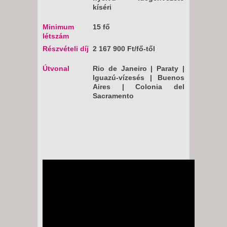
kíséri
Minimum
15 fő
létszám
Részvételi díj
2 167 900 Ft/fő-től
Útvonal
Rio de Janeiro | Paraty |
Iguazú-vízesés | Buenos
Aires | Colonia del
Sacramento