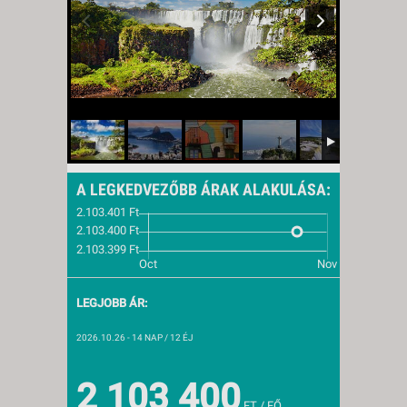
A LEGKEDVEZŐBB ÁRAK ALAKULÁSA:
LEGJOBB ÁR:
2026.10.26
- 14 NAP / 12 ÉJ
2 103 400
FT / FŐ