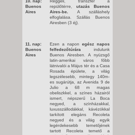
10. nap:
Reggeli, transzfer a
Buenos
repülőtérre,
utazás Buenos
Aires
Aires-be.
A szálláshely
elfoglalása. Szállás Buenos
Airesben (3 éj).
11. nap:
Ezen a napon
egész napos
Buenos
felfedezőtúrára
indulunk
Aires
Buenos Airesben. A nyüzsgő
latin-amerikai város főbb
látnivalói a Május tér és a Casa
Rosada épülete, a világ
legszélesebb, mintegy 140m-
es sugárútja, az Avenida 9 de
Julio a 68 m magas
obeliszkkel, a színes házairól
ismert, népszerű La Boca
negyed, a színházakkal,
luxusszállodákkal, kávézókkal
tarkított elegáns Recoleta
negyed és a világ egyik
legérdekesebb temetőjének
tartott Recoleta temető a