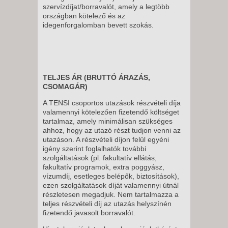
szervízdíjat/borravalót, amely a legtöbb
országban kötelező és az
idegenforgalomban bevett szokás.
TELJES ÁR (BRUTTÓ ÁRAZÁS,
CSOMAGÁR)
A TENSI csoportos utazások részvételi díja
valamennyi kötelezően fizetendő költséget
tartalmaz, amely minimálisan szükséges
ahhoz, hogy az utazó részt tudjon venni az
utazáson. A részvételi díjon felül egyéni
igény szerint foglalhatók további
szolgáltatások (pl. fakultatív ellátás,
fakultatív programok, extra poggyász,
vízumdíj, esetleges belépők, biztosítások),
ezen szolgáltatások díját valamennyi útnál
részletesen megadjuk. Nem tartalmazza a
teljes részvételi díj az utazás helyszínén
fizetendő javasolt borravalót.