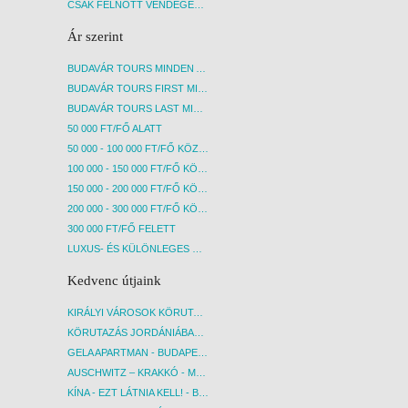
CSAK FELNŐTT VENDÉGEKET FOGADÓ SZÁLLÁSOK
Ár szerint
BUDAVÁR TOURS MINDEN AKCIÓS ÚT
BUDAVÁR TOURS FIRST MINUTE AKCIÓS UTAK
BUDAVÁR TOURS LAST MINUTE AKCIÓS UTAK
50 000 FT/FŐ ALATT
50 000 - 100 000 FT/FŐ KÖZÖTT
100 000 - 150 000 FT/FŐ KÖZÖTT
150 000 - 200 000 FT/FŐ KÖZÖTT
200 000 - 300 000 FT/FŐ KÖZÖTT
300 000 FT/FŐ FELETT
LUXUS- ÉS KÜLÖNLEGES UTAK
Kedvenc útjaink
KIRÁLYI VÁROSOK KÖRUTAZÁS KÖZVETLEN REPÜLŐJÁRATTAL - BUDAPEST, REPÜLŐ
KÖRUTAZÁS JORDÁNIÁBAN, HOLT-TENGERI PIHENÉSSEL - BUDAPEST, REPÜLŐ
GELA APARTMAN - BUDAPEST, REPÜLŐ
AUSCHWITZ – KRAKKÓ - MEGRÁZÓ IDŐUTAZÁS! - BUDAPEST, BUSZ
KÍNA - EZT LÁTNIA KELL! - BUDAPEST, REPÜLŐ