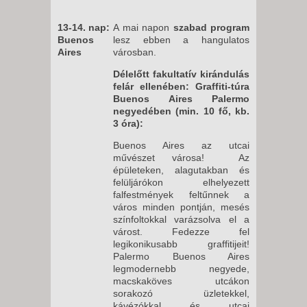
13-14. nap:
A mai napon
szabad program
Buenos
lesz ebben a hangulatos
Aires
városban.
Délelőtt fakultatív kirándulás
felár ellenében: Graffiti-túra
Buenos Aires Palermo
negyedében (min. 10 fő, kb.
3 óra):
Buenos Aires az utcai
művészet városa! Az
épületeken, alagutakban és
felüljárókon elhelyezett
falfestmények feltűnnek a
város minden pontján, mesés
színfoltokkal varázsolva el a
várost. Fedezze fel
legikonikusabb graffitijeit!
Palermo Buenos Aires
legmodernebb negyede,
macskaköves utcákon
sorakozó üzletekkel,
kávézókkal és utcai