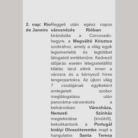
2. nap: Rio
Reggeli után egész napos
de Janeiro
városnézés Rióban
:
kirándulás a Corcovado-
hegyre, a
Megváltó Krisztus
szobrához, amely a világ egyik
legismertebb és legtöbbet
látogatott emlékműve. Kedvező
időjárás esetén lélegzetelállító
kilátás tárul elénk innen a
városra és a környező híres
tengerpartokra. Az újkori világ
7 csodájának egyikeként
emlegetett szobor
meglátogatása után
panoráma-városnézés a
belvárosban:
Városháza,
Nemzeti Színház
megtekintése (kívülről),
bekukkantunk a
Portugál
királyi Olvasóterembe
majd a
hangulatos
Santa Teresa