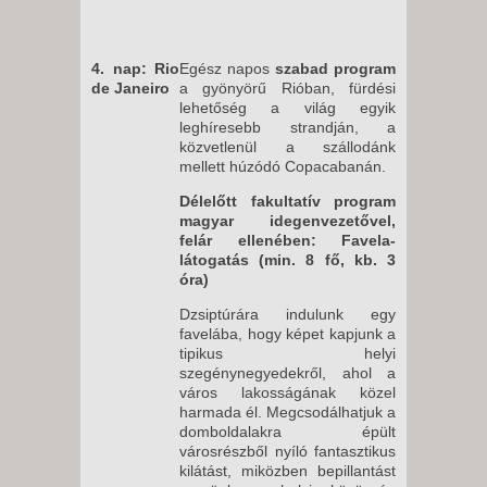
4. nap: Rio
Egész napos
szabad program
de Janeiro
a gyönyörű Rióban, fürdési
lehetőség a világ egyik
leghíresebb strandján, a
közvetlenül a szállodánk
mellett húzódó Copacabanán.
Délelőtt fakultatív program
magyar idegenvezetővel,
felár ellenében: Favela-
látogatás (min. 8 fő, kb. 3
óra)
Dzsiptúrára indulunk egy
favelába, hogy képet kapjunk a
tipikus helyi
szegénynegyedekről, ahol a
város lakosságának közel
harmada él. Megcsodálhatjuk a
domboldalakra épült
városrészből nyíló fantasztikus
kilátást, miközben bepillantást