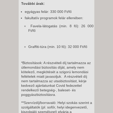
További árak:
egyágyas felár: 330 000 Ft/fő
fakultatív programok felár ellenében:
Favela-látogatás (min. 8 fő): 26 000
Ft/fő
Graffiti-túra (min. 10 fő): 32 000 Ft/fő
*Biztosítások: A részvételi díj tartalmazza az
útlemondási biztosítás díját, amely nem
kötelező, megkötését a szigorú lemondási
feltételek miatt javasoljuk. A részvételi díj
nem tartalmazza az utasbiztosítást, kérje
kedvező ajánlatunkat Covid fedezettel
rendelkező betegség-, baleset- és
poggyászbiztosításra.
**Szervízdíj/borravaló: Helyi szokás szerint a
szolgáltatók (pl. sofőr, helyi idegenvezető,
kiszolgáló személyzet) elvárja a