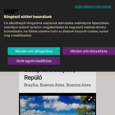
Adatvédelmi irányelvek
MENÜ
Böngésző sütiket használunk
Ezt elküldhetjük látogatóink adatainak elemzésére, webhelyünk fejlesztésére,
személyre szabott tartalom megjelenítésére és nagyszerű webhely-élmény
Brazília és Argentína az
biztosítására. Ha többet szeretne tudni az általunk használt cookies, nyissa
meg a beállításokat.
Iguazú-vízeséssel,
uruguayi
Minden süti elfogadása
Minden süti elutasítása
villámlátogatással és
tengerparti pihenővel -
Sütik egyéni beállítása
Budapest Budapest,
Repülő
Brazília
,
Buenos Aires
,
Buenos Aires