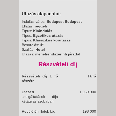
Utazás alapadatai:
Indulási város:
Budapest Budapest
Ellátás:
reggeli
Típus:
Kirándulás
Típus:
Egzotikus utazás
Típus:
Klasszikus körutazás
Besorolás:
4*
Szállás:
Hotel
Utazás:
menetrendszerinti járattal
Részvételi díj
Részvételi díj 1 fő
Ft/fő
részére
Utazási
1 969 900
szolgáltatások díja
kétágyas szobában
Repülőtéri illeték kb.
198 000