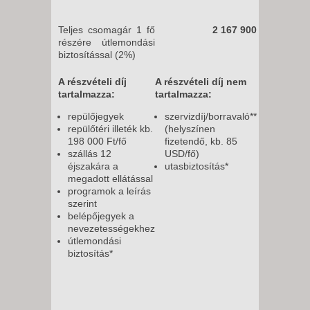
Teljes csomagár 1 fő
2 167 900
részére útlemondási
biztosítással (2%)
A részvételi díj
A részvételi díj nem
tartalmazza:
tartalmazza:
repülőjegyek
szervizdíj/borravaló**
repülőtéri illeték kb.
(helyszínen
198 000 Ft/fő
fizetendő, kb. 85
szállás 12
USD/fő)
éjszakára a
utasbiztosítás*
megadott ellátással
programok a leírás
szerint
belépőjegyek a
nevezetességekhez
útlemondási
biztosítás*