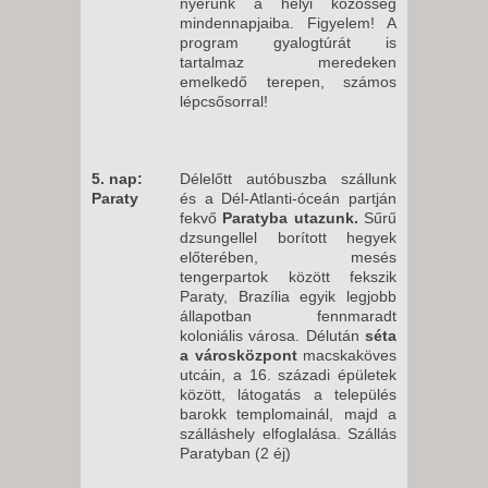
nyerünk a helyi közösség
mindennapjaiba. Figyelem! A
program gyalogtúrát is
tartalmaz meredeken
emelkedő terepen, számos
lépcsősorral!
5. nap:
Délelőtt autóbuszba szállunk
Paraty
és a Dél-Atlanti-óceán partján
fekvő
Paratyba utazunk.
Sűrű
dzsungellel borított hegyek
előterében, mesés
tengerpartok között fekszik
Paraty, Brazília egyik legjobb
állapotban fennmaradt
koloniális városa. Délután
séta
a városközpont
macskaköves
utcáin, a 16. századi épületek
között, látogatás a település
barokk templomainál, majd a
szálláshely elfoglalása. Szállás
Paratyban (2 éj)