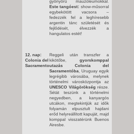
gyönyörű mauzóleumokkal.
Este tangóest:
show-műsorral
egybekötött vacsora –
fedezzék fel a leghíresebb
argentin tánc születését és
fejlődését, élvezzék a
hangulatos estét!
12. nap:
Reggeli után transzfer a
Colonia del
kikötőbe,
gyorskomppal
Sacramento
utazás Colonia del
Sacramentóba
, Uruguay egyik
legrégibb városába, melynek
történelmi városközpontja az
UNESCO Világörökség
része.
Sétát teszünk a történelmi
negyedben, a kanyargós
utcákon, megtekintjük az idők
folyamán elpusztult hajdani
erőd helyreállított kapuját, majd
komppal visszatérünk Buenos
Airesbe.