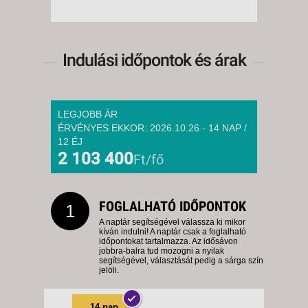
Indulási időpontok és árak
LEGJOBB ÁR
ÉRVÉNYES EKKOR: 2026.10.26 - 14 NAP /
12 ÉJ
2 103 400
Ft/fő
FOGLALHATÓ IDŐPONTOK
1
A naptár segítségével válassza ki mikor
kíván indulni! A naptár csak a foglalható
időpontokat tartalmazza. Az idősávon
jobbra-balra tud mozogni a nyilak
segítségével, választását pedig a sárga szín
jelöli.
14 nap