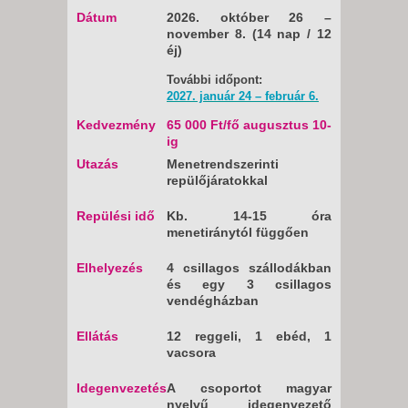
Dátum
2026. október 26 –
november 8. (14 nap / 12
éj)
További időpont:
2027. január 24 – február 6.
Kedvezmény
65 000 Ft/fő augusztus 10-
ig
Utazás
Menetrendszerinti
repülőjáratokkal
Repülési idő
Kb. 14-15 óra
menetiránytól függően
Elhelyezés
4 csillagos szállodákban
és egy 3 csillagos
vendégházban
Ellátás
12 reggeli, 1 ebéd, 1
vacsora
Idegenvezetés
A csoportot magyar
nyelvű idegenvezető