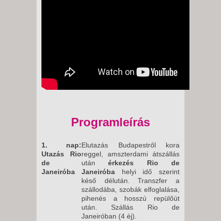
Programleírás
1. nap:
Elutazás Budapestről kora
Utazás Rio
reggel, amszterdami átszállás
de
után
érkezés Rio de
Janeiróba
Janeiróba
helyi idő szerint
késő délután. Transzfer a
szállodába, szobák elfoglalása,
pihenés a hosszú repülőút
után. Szállás Rio de
Janeiróban (4 éj).