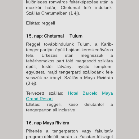
különleges romváros feltérképezése után a
mexikói határ, Chetumal felé indulunk.
Szállás Chetumalban (1 éj).
Ellátás: reggeli
15. nap: Chetumal – Tulum
Reggel továbbindulunk Tulum, a Karib-
tenger partján épült hajdani kereskedőváros
felé. Érkezés után megnézzük a
fehérhomokos part fölé magasodó sziklára
épült, festői látványt nyújtó templom-
együttest, majd tengerparti szállodánk felé
vesszük az irányt. Szállás a Maya Riviérán
(3 éj).
Tervezett szállás:
Hotel Barcelo Maya
Grand Resort
Ellátás: reggeli, késő délutántól a
tengerparton all inclusive
16. nap Maya Riviéra
Pihenés a tengerparton vagy fakultatív
program:délelőtt során a Yucatan-félsziget