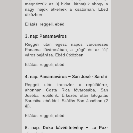
megnézzük az új hidat, láthatjuk ahogy a
nagy hajók átkelnek a csatornán. Ebéd
útközben.
Ellátás: reggeli, ebéd
3. nap: Panamaváros
Reggeli után egész napos városnézés
Panama fővárosában, a „régi” és az "új"
város bejárása. Ebéd útközben.
Ellátás: reggeli, ebéd
4. nap: Panamaváros – San José - Sarchi
Reggeli után transzfer a repülőtérre,
ahonnan Costa Rica fővárosába, San
Joséba repülünk. Érkezés után látogatás
Sarchiba ebéddel. Szállás San Joséban (2
éj).
Ellátás: reggeli, ebéd
5. nap: Doka kávéültetvény – La Paz-