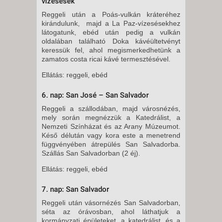
vízesések
Reggeli után a Poás-vulkán kráteréhez
kirándulunk, majd a La Paz-vízesésekhez
látogatunk, ebéd után pedig a vulkán
oldalában található Doka kávéültetvényt
keressük fel, ahol megismerkedhetünk a
zamatos costa ricai kávé termesztésével.
Ellátás: reggeli, ebéd
6. nap: San José – San Salvador
Reggeli a szállodában, majd városnézés,
mely során megnézzük a Katedrálist, a
Nemzeti Színházat és az Arany Múzeumot.
Késő délután vagy kora este a menetrend
függvényében átrepülés San Salvadorba.
Szállás San Salvadorban (2 éj).
Ellátás: reggeli, ebéd
7. nap: San Salvador
Reggeli után vásornézés San Salvadorban,
séta az órávosban, ahol láthatjuk a
kormányzati épületeket, a katedrálist, és a