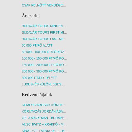
CSAK FELNŐTT VENDÉGEKET FOGADÓ SZÁLLÁSOK
Ár szerint
BUDAVÁR TOURS MINDEN AKCIÓS ÚT
BUDAVÁR TOURS FIRST MINUTE AKCIÓS UTAK
BUDAVÁR TOURS LAST MINUTE AKCIÓS UTAK
50 000 FT/FŐ ALATT
50 000 - 100 000 FT/FŐ KÖZÖTT
100 000 - 150 000 FT/FŐ KÖZÖTT
150 000 - 200 000 FT/FŐ KÖZÖTT
200 000 - 300 000 FT/FŐ KÖZÖTT
300 000 FT/FŐ FELETT
LUXUS- ÉS KÜLÖNLEGES UTAK
Kedvenc útjaink
KIRÁLYI VÁROSOK KÖRUTAZÁS KÖZVETLEN REPÜLŐJÁRATTAL - BUDAPEST, REPÜLŐ
KÖRUTAZÁS JORDÁNIÁBAN, HOLT-TENGERI PIHENÉSSEL - BUDAPEST, REPÜLŐ
GELA APARTMAN - BUDAPEST, REPÜLŐ
AUSCHWITZ – KRAKKÓ - MEGRÁZÓ IDŐUTAZÁS! - BUDAPEST, BUSZ
KÍNA - EZT LÁTNIA KELL! - BUDAPEST, REPÜLŐ