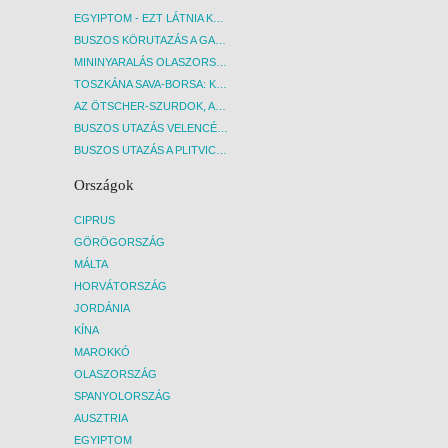
EGYIPTOM - EZT LÁTNIA KELL! - BUDAPEST, REPÜLŐ
BUSZOS KÖRUTAZÁS A GARDA-TÓ KÖRNYÉKÉN - BUDAPEST, BUSZ
MININYARALÁS OLASZORSZÁGBAN: ÉSZAK-OLASZ GYÖNGYSZEMEK NYOMÁBAN - BUDAPEST, BUSZ
TOSZKÁNA SAVA-BORSA: KÓSTOLÓK ÉS KULTURÁLIS UTAZÁS - BUDAPEST, BUSZ
AZ ÖTSCHER-SZURDOK, AUSZTRIA GRAND CANYONJA - BUDAPEST, BUSZ
BUSZOS UTAZÁS VELENCÉBE - BUDAPEST, BUSZ
BUSZOS UTAZÁS A PLITVICEI-TAVAK NEMZETI PARKBA - BUDAPEST, BUSZ
Országok
CIPRUS
GÖRÖGORSZÁG
MÁLTA
HORVÁTORSZÁG
JORDÁNIA
KÍNA
MAROKKÓ
OLASZORSZÁG
SPANYOLORSZÁG
AUSZTRIA
EGYIPTOM