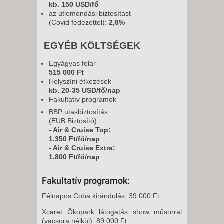
kb. 150 USD/fő
az útlemondási biztosítást
(Covid fedezettel):
2,8%
EGYÉB KÖLTSÉGEK
Egyágyas felár
515 000 Ft
Helyszíni étkezések
kb. 20-35 USD/fő/nap
Fakultatív programok
BBP utasbiztosítás
(EUB Biztosító)
- Air & Cruise Top:
1.350 Ft/fő/nap
- Air & Cruise Extra:
1.800 Ft/fő/nap
Fakultatív programok:
Félnapos Coba kirándulás: 39.000 Ft
Xcaret Ökopark látogatás show műsorral
(vacsora nélkül): 89.000 Ft