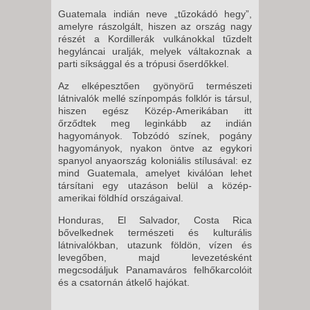
Guatemala indián neve „tűzokádó hegy”,
amelyre rászolgált, hiszen az ország nagy
részét a Kordillerák vulkánokkal tűzdelt
hegyláncai uralják, melyek váltakoznak a
parti síksággal és a trópusi őserdőkkel.
Az elképesztően gyönyörű természeti
látnivalók mellé színpompás folklór is társul,
hiszen egész Közép-Amerikában itt
őrződtek meg leginkább az indián
hagyományok. Tobzódó színek, pogány
hagyományok, nyakon öntve az egykori
spanyol anyaország koloniális stílusával: ez
mind Guatemala, amelyet kiválóan lehet
társítani egy utazáson belül a közép-
amerikai földhíd országaival.
Honduras, El Salvador, Costa Rica
bővelkednek természeti és kulturális
látnivalókban, utazunk földön, vízen és
levegőben, majd levezetésként
megcsodáljuk Panamaváros felhőkarcolóit
és a csatornán átkelő hajókat.