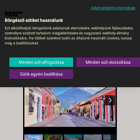
Adatvédelmi irányelvek
MENÜ
Böngésző sütiket használunk
Ezt elküldhetjük látogatóink adatainak elemzésére, webhelyünk fejlesztésére,
személyre szabott tartalom megjelenítésére és nagyszerű webhely-élmény
Közép-Amerika nagykörút
biztosítására. Ha többet szeretne tudni az általunk használt cookies, nyissa
meg a beállításokat.
- BUD, Repülő
Mexikó
,
Salvador Da Bahia
Minden süti elfogadása
Minden süti elutasítása
Sütik egyéni beállítása