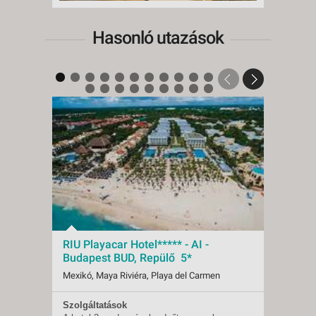
Hasonló utazások
RIU Playacar Hotel***** - AI -
RIU Y
Budapest BUD, Repülő 5*
Buda
Mexikó, Maya Riviéra, Playa del Carmen
Mexikó
Szolgáltatások
Szolgá
Indulások:
2026.12.23-tól
Indulá