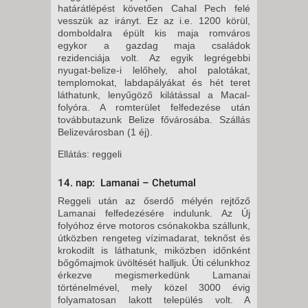
határátlépést követően Cahal Pech felé
vesszük az irányt. Ez az i.e. 1200 körül,
domboldalra épült kis maja romváros
egykor a gazdag maja családok
rezidenciája volt. Az egyik legrégebbi
nyugat-belize-i lelőhely, ahol palotákat,
templomokat, labdapályákat és hét teret
láthatunk, lenyűgöző kilátással a Macal-
folyóra. A romterület felfedezése után
továbbutazunk Belize fővárosába. Szállás
Belizevárosban (1 éj).
Ellátás: reggeli
14. nap: Lamanai – Chetumal
Reggeli után az őserdő mélyén rejtőző
Lamanai felfedezésére indulunk. Az Új
folyóhoz érve motoros csónakokba szállunk,
útközben rengeteg vízimadarat, teknőst és
krokodilt is láthatunk, miközben időnként
bőgőmajmok üvöltését halljuk. Úti célunkhoz
érkezve megismerkedünk Lamanai
történelmével, mely közel 3000 évig
folyamatosan lakott település volt. A