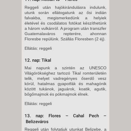
Reggeli után hajókirándulásra indulunk,
utunk során ellátogatunk az ősi indián
falvakba, megismerkedünk a helyiek
életével és csodálatos fotókat készíthetünk
a három vulkánról. A program után transzfer
Guatemalaváros repterére, ahonnan
Floresbe repülünk. Szállás Floresben (2 éj).
Ellátás: reggeli
12. nap: Tikal
Mai napunk a szintén az UNESCO
Világörökséghez tartozó Tikal romterületén
telik, melyet vadregényes őserdő vesz
körül, hatalmas gyapotfák és mahagónik
között tukánok, jaguárok, koatik, agutik,
bőgőmajmok és pókmajmok élnek.
Ellátás: reggeli
13. nap: Flores – Cahal Pech –
Belizeváros
Reggeli után folytatjuk utunkat Belizebe, a