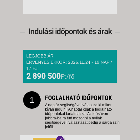
Indulási időpontok és árak
LEGJOBB ÁR
ÉRVÉNYES EKKOR: 2026.11.24 - 19 NAP /
17 ÉJ
2 890 500
Ft/fő
FOGLALHATÓ IDŐPONTOK
1
A naptár segítségével válassza ki mikor
kíván indulni! A naptár csak a foglalható
időpontokat tartalmazza. Az idősávon
jobbra-balra tud mozogni a nyilak
segítségével, választását pedig a sárga szín
jelöli.