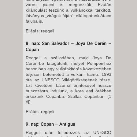
városi piacot is megnézzük. Ezután
kirándulást teszünk a vulkánokkal tarkított,
látványos „virágok útján”, ellátogatunk Ataco
faluba is.
Ellátás: reggeli
8. nap: San Salvador – Joya De Cerén –
Copan
Reggeli a szállodában, majd Joya De
Cerén-be látogatunk, melyet Pompeii-hez
hasonlóan egy vulkánkitörés következtében
teljesen betemetett a vulkáni hamu. 1993
óta az UNESCO Világörökségének része.
Ezt követően Tazumal érintésével hosszú
buszozásra indulunk, a kora esti órákban
érkezünk Copánba. Szállás Copánban (1
éj).
Ellátás: reggeli
9. nap: Copan – Antigua
Reggeli után felfedezzük az UNESCO