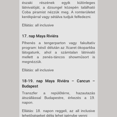
északi részének egyik különleges
látnivalóját, a dzsungel közepén található
Coba piramist nézzük meg. A romterületet
kerékpárral vagy sétálva tudjuk felfedezni.
Ellátás: all inclusive
17. nap Maya Riviéra
Pihenés a tengerparton vagy fakultatív
program: késő délután az Xcaret ökoparkba
látogatunk, ahol a számtalan látnivaló
mellett a zenés-táncos showműsort is
megnézzük.
Ellátás: all inclusive
18-19. nap Maya Riviéra – Cancun –
Budapest
Transzfer a repülőtérre, hazautazás
átszállással Budapestre, érkezés a 19.
napon.
Ellátás: 18. napon reggeli, az all inclusive
lehetőségeket délig lehet igénybe venni