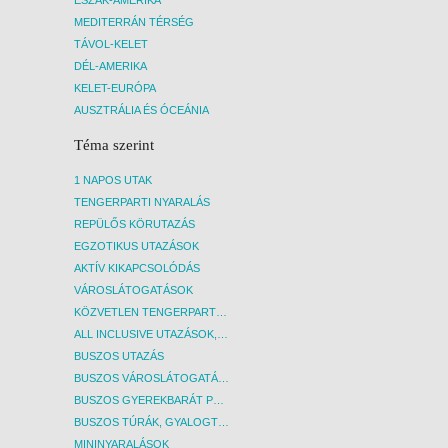
ÉSZAK-AMERIKA
MEDITERRÁN TÉRSÉG
TÁVOL-KELET
DÉL-AMERIKA
KELET-EURÓPA
AUSZTRÁLIA ÉS ÓCEÁNIA
Téma szerint
1 NAPOS UTAK
TENGERPARTI NYARALÁS
REPÜLŐS KÖRUTAZÁS
EGZOTIKUS UTAZÁSOK
AKTÍV KIKAPCSOLÓDÁS
VÁROSLÁTOGATÁSOK
KÖZVETLEN TENGERPARTI SZÁLLÁSOK
ALL INCLUSIVE UTAZÁSOK, NYARALÁSOK
BUSZOS UTAZÁS
BUSZOS VÁROSLÁTOGATÁSOK
BUSZOS GYEREKBARÁT PROGRAMOK
BUSZOS TÚRÁK, GYALOGTÚRÁK
MININYARALÁSOK