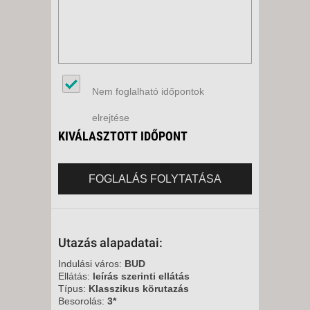
Nem foglalható időpontok
elrejtése
KIVÁLASZTOTT IDŐPONT
FOGLALÁS FOLYTATÁSA
Utazás alapadatai:
Indulási város:
BUD
Ellátás:
leírás szerinti ellátás
Típus:
Klasszikus körutazás
Besorolás:
3*