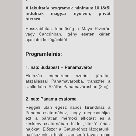
A fakultatív programok minimum 10 főtől
indulnak magyar nyelven, privát
busszal.
Hosszabbítási lehetőség a Maya Riviérán
vagy Cancúnban. Igény esetén kérjen
ajánlatot kollégáinktól.
Programleírás:
1. nap: Budapest – Panamaváros
Elutazás menetrend szerinti járattal,
átszállással Panamavárosba, transzfer a
szállodába. Szállás Panamavárosban (3 éj).
2. nap: Panama-csatorna
Reggeli után egész napos kirándulás a
Panama-csatornához, hogy megcsodáljuk
ezt a páratlan mérnöki alkotást és a
keskeny csatornában föl-le „liftező” óriási
hajókat. Először a Gatun-tóhoz látogatunk,
hajókázunk a festői szépségű tavon, majd