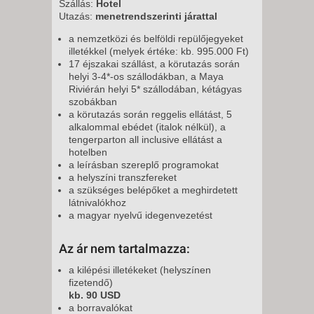
Szállás:
Hotel
Utazás:
menetrendszerinti járattal
a nemzetközi és belföldi repülőjegyeket
illetékkel (melyek értéke: kb. 995.000 Ft)
17 éjszakai szállást, a körutazás során
helyi 3-4*-os szállodákban, a Maya
Riviérán helyi 5* szállodában, kétágyas
szobákban
a körutazás során reggelis ellátást, 5
alkalommal ebédet (italok nélkül), a
tengerparton all inclusive ellátást a
hotelben
a leírásban szereplő programokat
a helyszíni transzfereket
a szükséges belépőket a meghirdetett
látnivalókhoz
a magyar nyelvű idegenvezetést
Az ár nem tartalmazza:
a kilépési illetékeket (helyszínen
fizetendő)
kb. 90 USD
a borravalókat