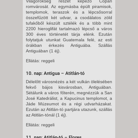
Világörökség részét képező Copán
romvárosát. Az egymásba épült piramisok,
templomok, teraszok és a lépcsősorral
összefűzött két udvar, a csodálatos zöld
tufakőből készült sztélék és a több mint
2200 hieroglifát tartalmazó lépcső a város
300 éves történetét tárja elénk. Ezután
folytatjuk utunkat Guatemala felé, az esti
órákban érkezés Antiguába. Szállás
Antiguában (1 éj).
Ellátás: reggeli
10. nap: Antigua – Atitlán-tó
Délelőtt városnézés a két vulkán ölelésében
fekvő bájos kisvárosban, Antiguában.
Sétálunk a város főterén, megnézzük a San
José Katedrálist, a Kapucinus templomot, a
Jáde Múzeumot és a régi udvarházakat.
Ezután az Atitlán-tó partjára utazunk, szállás
az Atitlán-tónál (1 éj).
Ellátás: reggeli
11. nap: Atitlán-tó – Flores