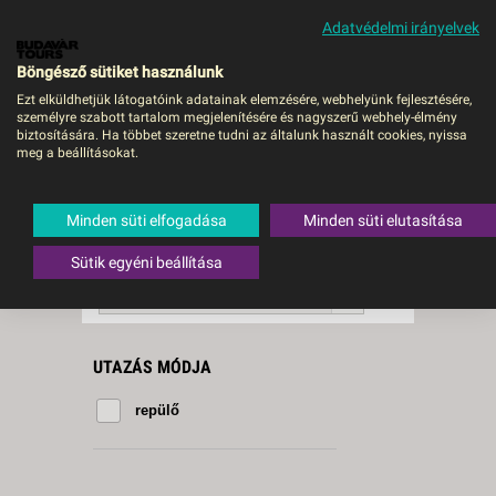
Adatvédelmi irányelvek
MENÜ
Böngésző sütiket használunk
Ezt elküldhetjük látogatóink adatainak elemzésére, webhelyünk fejlesztésére,
személyre szabott tartalom megjelenítésére és nagyszerű webhely-élmény
Furnas
biztosítására. Ha többet szeretne tudni az általunk használt cookies, nyissa
meg a beállításokat.
1 db a keresésnek
Összesen
megfelelő utazást
találtunk.
Minden süti elfogadása
Minden süti elutasítása
A keresővel tovább szűkítheti a
találati listát!
Sütik egyéni beállítása
RENDEZÉS:
Ár szerint növekvő
UTAZÁS MÓDJA
repülő