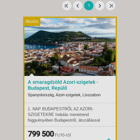
1
Akciós
A smaragdzöld Azori-szigetek -
Budapest, Repülő
Spanyolország, Azori-szigetek, Lisszabon
1. NAP BUDAPESTRŐL AZ AZORI-
Indulások:
2026.10.10-tól
SZIGETEKRE Indulás menetrend
Időpontok:
2 db
függvényében Budapestről, átszállással
Ellátás:
reggeli
utazunk a Portugáliához tartozó atlanti-
Típus:
Klasszikus körutazás
óceáni szigetcsoportra, az Azori-szigetek
Szállás:
799 500
Egyéb
Ft/fő-től
főszigetére, São Miguelre. Érkezést
Utazás:
menetrendszerinti járattal