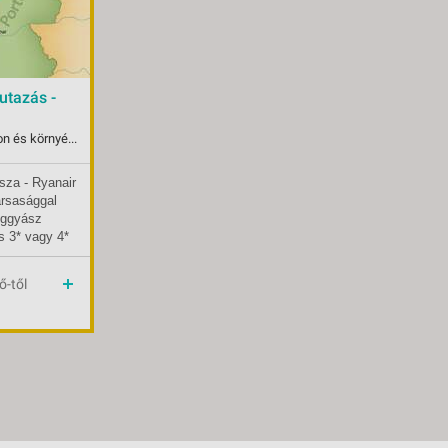
VETLEN
GERPARTI
LLÁSOK
LLODÁK
rutazás -
SZDÁVAL
AVÁR TOURS
Portugália, Lisszabon és környéke, Estoril
ZÁSOK
sza - Ryanair
09.15-tól
ársasággal
oggyász
li
s 3* vagy 4*
Klasszikus körutazás
at a leírás
ő-től
 7. nap –
menetrendszerinti járattal
ként
Magyar
tés