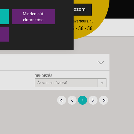
TAK
Feliratkozom
Minden süti
elutasítása
ertekesites@budavartours.hu
TIPPEK
(+36­ 1) 3 - 56 - 56 - 56
VISSZAJELZÉS KÜLDÉSE
RENDEZÉS:
Ár szerint növekvő
1