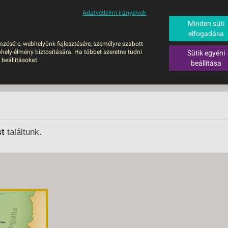
Adatvédelmi irányelvek
ALÁS
BUSZOS UTAZÁSOK
RÖVID NYARALÁSOK
SÚGÓ
HAJÓU
Minden süti
elfogadása
6
mzésére, webhelyünk fejlesztésére, személyre szabott
UTAZÁS
hely-élmény biztosítására. Ha többet szeretne tudni
Sütik egyéni
ZOS UTAZÁSOK
 beállításokat.
beállítása
GERPARTI
LÉSEK
UTAZÁS
LÁDI ÜDÜLÉS
st
találtunk.
ZÁSOK DEBRECENI
ULÁSSAL
ÍV KIKAPCSOLÓDÁS
OTIKUS UTAK
OSLÁTOGATÁS