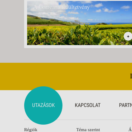
A Gorreana teaültetvény
+
UTAZÁSOK
KAPCSOLAT
PART
Régiók
Téma szerint
Á