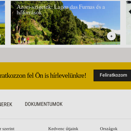
Azori-szigetek: Lagoa das Furnas és a
hőforrások
+
Iratkozzon fel Ön is hírlevelünkre!
Feliratkozom
DOKUMENTUMOK
NEREK
r szerint
Kedvenc útjaink
Országok