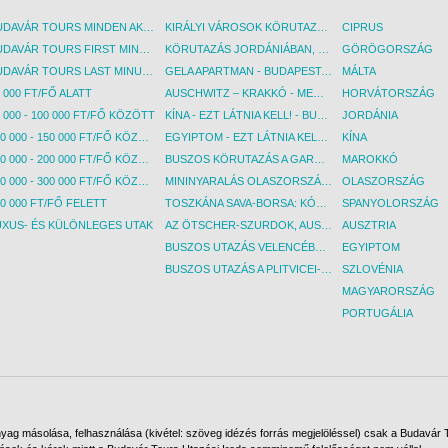
BUDAVÁR TOURS MINDEN AKCIÓS ÚT
KIRÁLYI VÁROSOK KÖRUTAZÁS KÖZVETLEN REPÜLŐJÁRATTAL - BUDAPEST, REPÜLŐ
CIPRUS
BUDAVÁR TOURS FIRST MINUTE AKCIÓS UTAK
KÖRUTAZÁS JORDÁNIÁBAN, HOLT-TENGERI PIHENÉSSEL - BUDAPEST, REPÜLŐ
GÖRÖGORSZÁG
BUDAVÁR TOURS LAST MINUTE AKCIÓS UTAK
GELA APARTMAN - BUDAPEST, REPÜLŐ
MÁLTA
 000 FT/FŐ ALATT
AUSCHWITZ – KRAKKÓ - MEGRÁZÓ IDŐUTAZÁS! - BUDAPEST, BUSZ
HORVÁTORSZÁG
 000 - 100 000 FT/FŐ KÖZÖTT
KÍNA - EZT LÁTNIA KELL! - BUDAPEST, REPÜLŐ
JORDÁNIA
100 000 - 150 000 FT/FŐ KÖZÖTT
EGYIPTOM - EZT LÁTNIA KELL! - BUDAPEST, REPÜLŐ
KÍNA
150 000 - 200 000 FT/FŐ KÖZÖTT
BUSZOS KÖRUTAZÁS A GARDA-TÓ KÖRNYÉKÉN - BUDAPEST, BUSZ
MAROKKÓ
200 000 - 300 000 FT/FŐ KÖZÖTT
MININYARALÁS OLASZORSZÁGBAN: ÉSZAK-OLASZ GYÖNGYSZEMEK NYOMÁBAN - BUDAPEST, BUSZ
OLASZORSZÁG
0 000 FT/FŐ FELETT
TOSZKÁNA SAVA-BORSA: KÓSTOLÓK ÉS KULTURÁLIS UTAZÁS - BUDAPEST, BUSZ
SPANYOLORSZÁG
UXUS- ÉS KÜLÖNLEGES UTAK
AZ ÖTSCHER-SZURDOK, AUSZTRIA GRAND CANYONJA - BUDAPEST, BUSZ
AUSZTRIA
BUSZOS UTAZÁS VELENCÉBE - BUDAPEST, BUSZ
EGYIPTOM
BUSZOS UTAZÁS A PLITVICEI-TAVAK NEMZETI PARKBA - BUDAPEST, BUSZ
SZLOVÉNIA
MAGYARORSZÁG
PORTUGÁLIA
ag másolása, felhasználása (kivétel: szöveg idézés forrás megjelöléssel) csak a Budavár To