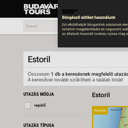
UTAZÁS
LAST MINUTE NYAR
Böngésző sütiket használunk
202
Ezt elküldhetjük látogatóink adatainak ele
tartalom megjelenítésére és nagyszerű web
BUS
az általunk használt cookies, nyissa meg a
TEN
ÜDÜ
Estoril
KÖR
CSA
1 db a keresésnek megfelelő utazá
Összesen
A keresővel tovább szűkítheti a találati listát!
UTA
IND
UTAZÁS MÓDJA
Estoril
AKT
repülő
EGZ
Akciós
VÁR
UTAZÁS TÍPUSA