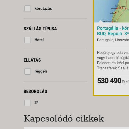
KÖZ
TEN
körutazás
SZÁ
SZÁ
Portugália - kö
SZÁLLÁS TÍPUSA
CSÚ
BUD, Repülő 3*
BUD
Hotel
UTA
Repülőjegy oda-vis
Indulások:
2026.
vagy hasonló légit
Időpontok:
2 db
ELLÁTÁS
Feladott és kézi p
Ellátás:
regge
Transzferek Szállá
Típus:
reggeli
hotelekben Reggeli
Besorolás:
3*
Kirándulóprogramok
530 490
Szállás:
Hotel
Ft/f
szerint (3, 4, 5, 6,
Utazás:
kivéve a fakultatív
BESOROLÁS
megjelölt részek) 
nyelvű idegenveze
3*
Kapcsolódó cikkek