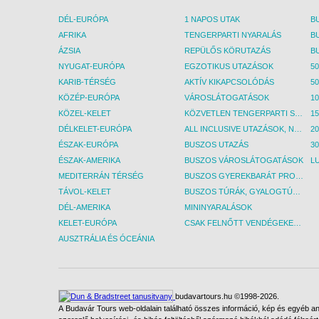
DÉL-EURÓPA
1 NAPOS UTAK
AFRIKA
TENGERPARTI NYARALÁS
ÁZSIA
REPÜLŐS KÖRUTAZÁS
NYUGAT-EURÓPA
EGZOTIKUS UTAZÁSOK
50
KARIB-TÉRSÉG
AKTÍV KIKAPCSOLÓDÁS
50
KÖZÉP-EURÓPA
VÁROSLÁTOGATÁSOK
KÖZEL-KELET
KÖZVETLEN TENGERPARTI SZÁLLÁSOK
DÉLKELET-EURÓPA
ALL INCLUSIVE UTAZÁSOK, NYARALÁSOK
ÉSZAK-EURÓPA
BUSZOS UTAZÁS
30
ÉSZAK-AMERIKA
BUSZOS VÁROSLÁTOGATÁSOK
L
MEDITERRÁN TÉRSÉG
BUSZOS GYEREKBARÁT PROGRAMOK
TÁVOL-KELET
BUSZOS TÚRÁK, GYALOGTÚRÁK
DÉL-AMERIKA
MININYARALÁSOK
KELET-EURÓPA
CSAK FELNŐTT VENDÉGEKET FOGADÓ SZÁLLÁSOK
AUSZTRÁLIA ÉS ÓCEÁNIA
budavartours.hu ©1998-2026.
A Budavár Tours web-oldalain található összes információ, kép és egyéb any